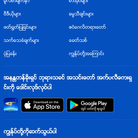
မူလစာမ်က္ႏွာ
စာအုပ္မ်ား
ဗီဒီယိုမ်ား
ဓမၼသီခ်င္းမ်ား
ဖတ္႐ြတ္ျပျခင္းမ်ား
ဧဝံေဂလိတရားေတာ္
သက္ေသခံခ်က္မ်ား
ေခတ္သစ္
ပုံျပခန္း
ကြၽန္ုပ္တို႔အေၾကာင္း
အနႏၲတန္ခိုးရွင္ ဘုရားသခင္ အသင္းေတာ္ အက္ပလီေကးရွ
င္းကို ေဒါင္းလုဒ္လုပ္ပါ
ကြၽန္ုပ္တို႔ကိုဆက္သြယ္ပါ