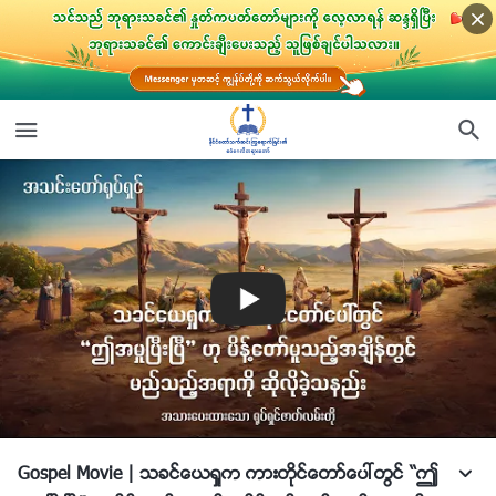
Gospel Movie | သခင္ေယရႈက ကားတိုင္ေတာ္ေပၚတြင္ “ဤ