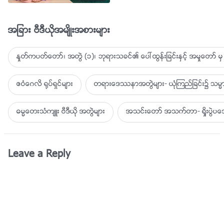
လာရွိ၏
အျခား ဗီဒီယိုအမ်ိဳးအစားမ်ား
ႏႈတ္ကပတ္ေတာ္၊ အတြဲ (၁)၊ ဘုရားသခင္၏ ေပၚထြန္းျခင္းႏွင့္ အမႈေတာ္ မွ 
ဧဝံေဂလိ ႐ုပ္ရွင္မ်ား
တရားေဒႆနာအတြဲမ်ား- ယုံၾကည္ျခင္း၌ သမၼာ
ဓမၼေတးသံက်ဴး ဗီဒီယို အတြဲမ်ား
အသင္းေတာ္ အသက္တာ- ရႈိးပြဲ
Leave a Reply