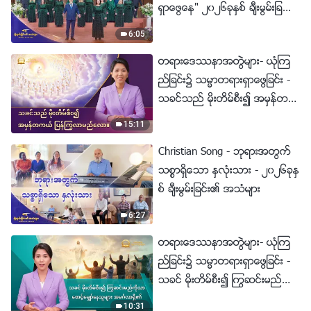
ရွာေဖြေန" ၂၀၂၆ခုႏွစ္ ခ်ီးမြမ္းျခ
င္း၏ အသံမ်ား
6:05
တရားေဒႆနာအတြဲမ်ား- ယုံၾက
ည္ျခင္း၌ သမၼာတရားရွာေဖြျခင္း -
သခင္သည္ မိုးတိမ္စီး၍ အမွန္တက
ယ္ ျပန္ႂကြလာမည္ေလာ။
15:11
Christian Song - ဘုရားအတြက္
သစၥာရွိေသာ ႏွလုံးသား - ၂၀၂၆ခုႏွ
စ္ ခ်ီးမြမ္းျခင္း၏ အသံမ်ား
6:27
တရားေဒႆနာအတြဲမ်ား- ယုံၾက
ည္ျခင္း၌ သမၼာတရားရွာေဖြျခင္း -
သခင္ မိုးတိမ္စီး၍ ႂကြဆင္းမည္ကို
သာ ေစာင့္ေမွ်ာ္ေနသူမ်ား အမဂၤ
10:31