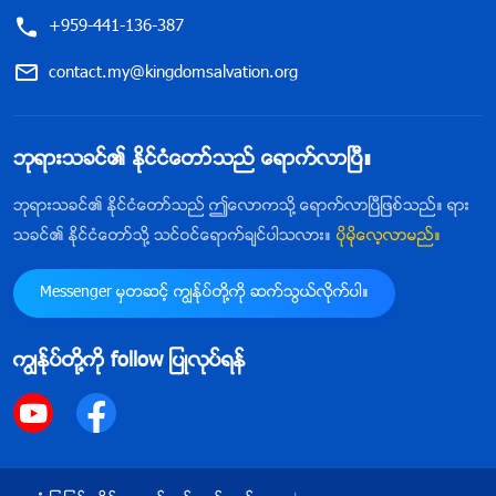
+959-441-136-387
contact.my@kingdomsalvation.org
ဘုရားသခင္၏ ႏိုင္ငံေတာ္သည္ ေရာက္လာၿပီ။
ဘုရားသခင္၏ ႏိုင္ငံေတာ္သည္ ဤေလာကသို႔ ေရာက္လာၿပီျဖစ္သည္။ ရား
သခင္၏ ႏိုင္ငံေတာ္သို႔ သင္ဝင္ေရာက္ခ်င္ပါသလား။
ပိုမိုေလ့လာမည္။
Messenger မွတဆင့္ ကြၽန္ုပ္တို႔ကို ဆက္သြယ္လိုက္ပါ။
ကြၽန္ုပ္တို႔ကို follow ျပဳလုပ္ရန္