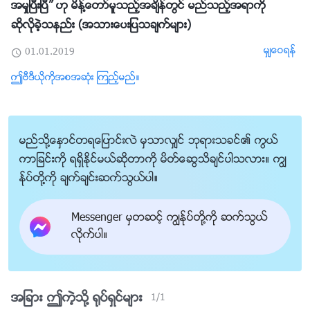
အမႈၿပီးၿပီ” ဟု မိန္႔ေတာ္မူသည့္အခ်ိန္တြင္ မည္သည့္အရာကို
ဆိုလိုခဲ့သနည္း (အသားေပးျပသခ်က္မ်ား)
မွ်ေဝရန္
01.01.2019
ဤဗီဒီယိုကိုအစအဆုံး ၾကည့္မည္။
မည္သို႔ေႏွာင္တရေျပာင္းလဲ မွသာလွ်င္ ဘုရားသခင္၏ ကြယ္
ကာျခင္းကို ရရွိႏိုင္မယ္ဆိုတာကို မိတ္ေဆြသိခ်င္ပါသလား။ ကြၽ
န္ုပ္တို႔ကို ခ်က္ခ်င္းဆက္သြယ္ပါ။
Messenger မွတဆင့္ ကြၽန္ုပ္တို႔ကို ဆက္သြယ္
လိုက္ပါ။
အျခား ဤကဲ့သို႔ ႐ုပ္ရွင္မ်ား
1
/
1