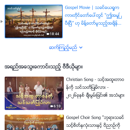
Gospel Movie | သခင္ေယရႈက
ကားတိုင္ေတာ္ေပၚတြင္ “ဤအမႈၿ
ပီးၿပီ” ဟု မိန္႔ေတာ္မူသည့္အခ်ိန္တြ
င္ မည္သည့္အရာကို ဆိုလိုခဲ့သန
18:44
ည္း (အသားေပးျပသခ်က္မ်ား)
ဆက္ၾကည့္မည္
အရည္အေသြးေကာင္းသည့္ ဗီဒီယိုမ်ား
Christian Song - သင့္အထူးတာဝ
န္ကို သင္သတိျပဳမိလား -
၂၀၂၆ခုႏွစ္ ခ်ီးမြမ္းျခင္း၏ အသံမ်ား
6:10
Gospel Choir Song "ဘုရားသခင္
သင့္စိတ္ႏွလုံးသားႏွင့္ ဝိညာဥ္ကို