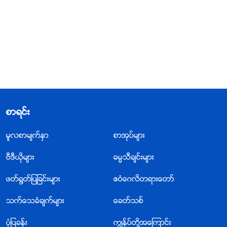
စာရင္း
မူလစာမ်က္ႏွာ
စာအုပ္မ်ား
ဗီဒီယိုမ်ား
ဓမၼသီခ်င္းမ်ား
ဖတ္႐ြတ္ျပျခင္းမ်ား
ဧဝံေဂလိတရားေတာ္
သက္ေသခံခ်က္မ်ား
ေခတ္သစ္
ပုံျပခန္း
ကြၽန္ုပ္တို႔အေၾကာင္း