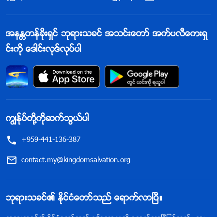
အနႏၲတန္ခိုးရွင္ ဘုရားသခင္ အသင္းေတာ္ အက္ပလီေကးရွ
င္းကို ေဒါင္းလုဒ္လုပ္ပါ
ကြၽန္ုပ္တို႔ကိုဆက္သြယ္ပါ
+959-441-136-387
contact.my@kingdomsalvation.org
ဘုရားသခင္၏ ႏိုင္ငံေတာ္သည္ ေရာက္လာၿပီ။