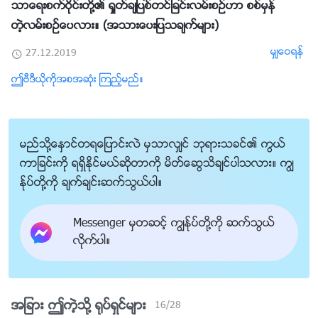
သာေရးစက္ဝိုင္းတို႔၏ ရႈတ္ခ်ျပစ္တင္ျခင္းလမ္းစဥ္ဟာ စစ္မွန္
တဲ့လမ္းစဥ္ေပလား။ (အသားေပးျပသခ်က္မ်ား)
မွ်ေဝရန္
27.12.2019
ဤဗီဒီယိုကိုအစအဆုံး ၾကည့္မည္။
မည္သို႔ေႏွာင္တရေျပာင္းလဲ မွသာလွ်င္ ဘုရားသခင္၏ ကြယ္
ကာျခင္းကို ရရွိႏိုင္မယ္ဆိုတာကို မိတ္ေဆြသိခ်င္ပါသလား။ ကြၽ
န္ုပ္တို႔ကို ခ်က္ခ်င္းဆက္သြယ္ပါ။
Messenger မွတဆင့္ ကြၽန္ုပ္တို႔ကို ဆက္သြယ္
လိုက္ပါ။
အျခား ဤကဲ့သို႔ ႐ုပ္ရွင္မ်ား
16
/
28