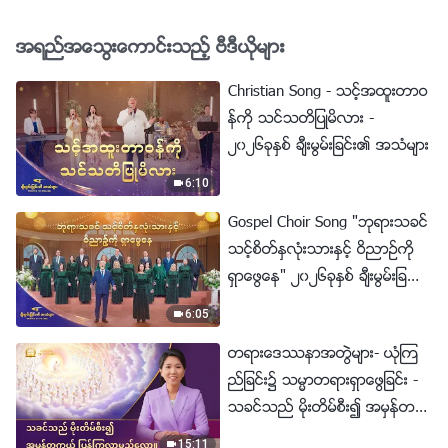
အရည္အေသြးေကာင္းသည့္ ဗီဒီယိုမ်ား
Christian Song - သင့္အထူးတာဝ
န္ကို သင္သတိျပဳမိလား -
၂၀၂၆ခုႏွစ္ ခ်ီးမြမ္းျခင္း၏ အသံမ်ား
6:10
Gospel Choir Song "ဘုရားသခင္
သင့္စိတ္ႏွလုံးသားႏွင့္ ဝိညာဥ္ကို
ရွာေဖြေန" ၂၀၂၆ခုႏွစ္ ခ်ီးမြမ္းျခ
င္း၏ အသံမ်ား
6:05
တရားေဒႆနာအတြဲမ်ား- ယုံၾက
ည္ျခင္း၌ သမၼာတရားရွာေဖြျခင္း -
သခင္သည္ မိုးတိမ္စီး၍ အမွန္တက
ယ္ ျပန္ႂကြလာမည္ေလာ။
15:11