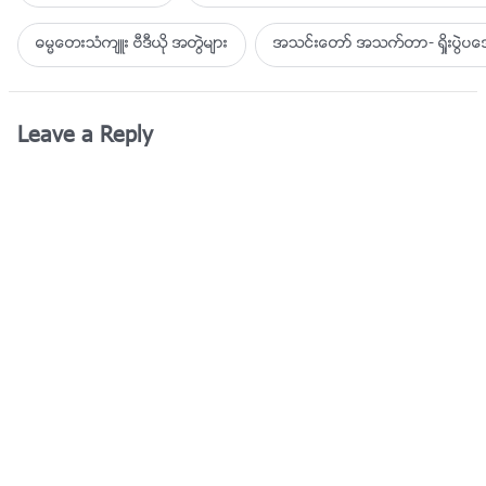
ဓမၼေတးသံက်ဴး ဗီဒီယို အတြဲမ်ား
အသင္းေတာ္ အသက္တာ- ရႈိးပြဲ
Leave a Reply