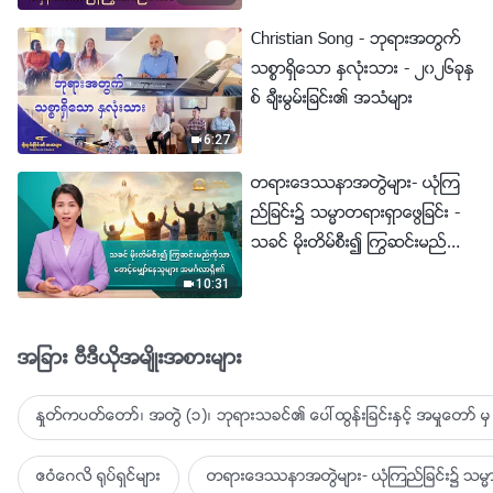
Christian Song - ဘုရားအတြက္
သစၥာရွိေသာ ႏွလုံးသား - ၂၀၂၆ခုႏွ
စ္ ခ်ီးမြမ္းျခင္း၏ အသံမ်ား
6:27
တရားေဒႆနာအတြဲမ်ား- ယုံၾက
ည္ျခင္း၌ သမၼာတရားရွာေဖြျခင္း -
သခင္ မိုးတိမ္စီး၍ ႂကြဆင္းမည္ကို
သာ ေစာင့္ေမွ်ာ္ေနသူမ်ား အမဂၤ
10:31
လာရွိ၏
အျခား ဗီဒီယိုအမ်ိဳးအစားမ်ား
ႏႈတ္ကပတ္ေတာ္၊ အတြဲ (၁)၊ ဘုရားသခင္၏ ေပၚထြန္းျခင္းႏွင့္ အမႈေတာ္ မွ 
ဧဝံေဂလိ ႐ုပ္ရွင္မ်ား
တရားေဒႆနာအတြဲမ်ား- ယုံၾကည္ျခင္း၌ သမၼာ