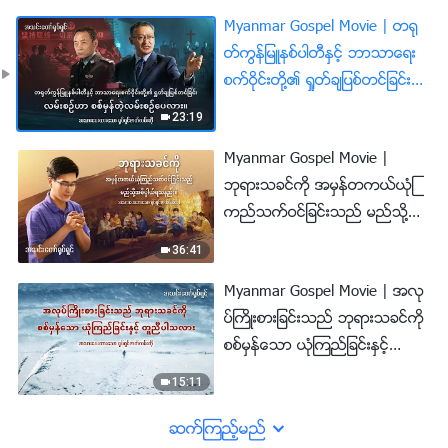
Myanmar Gospel Movie | တ႐ု
တ္ကြန္ျမဴနစ္ပါတီႏွင့္ ဘာသာေရး
စက္ဝိုင္းတို႔၏ ရႈတ္ခ်ျပစ္တင္ျခင္း
လမ္းစဥ္ဟာ စစ္မွန္တဲ့လမ္းစဥ္ေပ
23:19
လား။ (အသားေပးျပသခ်က္မ်ား)
Myanmar Gospel Movie |
ဘုရားသခင္ကို အမွန္တကယ္ယုံၾ
ကည္သက္ဝင္ျခင္းသည္ မည္သို႔အ
ဓိပၸါယ္ရသနည္း။ (အသားေပးျပသ
36:41
ခ်က္မ်ား)
Myanmar Gospel Movie | အလု
ပ္ႀကိဳးစားျခင္းသည္ ဘုရားသခင္ကို
စစ္မွန္ေသာ ယုံၾကည္ျခင္းႏွင့္
တူညီပါသလား (အသားေပးျပသခ်
15:11
က္မ်ား)
ဆက္ၾကည့္မည္