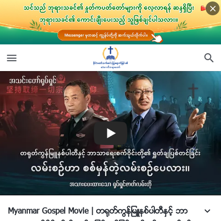
Myanmar Gospel Movie | တ႐ုတ္ကြန္ျမဴနစ္ပါတီႏွင့္ ဘာ