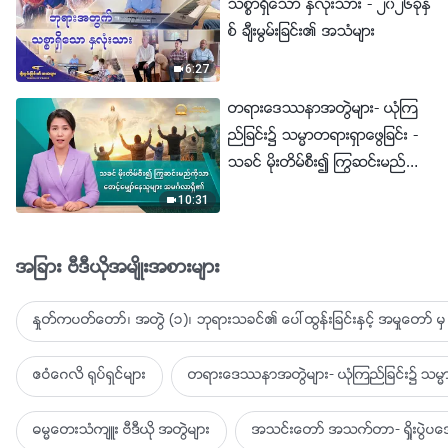
သစၥာရွိေသာ ႏွလုံးသား - ၂၀၂၆ခုႏွ
စ္ ခ်ီးမြမ္းျခင္း၏ အသံမ်ား
6:27
တရားေဒႆနာအတြဲမ်ား- ယုံၾက
ည္ျခင္း၌ သမၼာတရားရွာေဖြျခင္း -
သခင္ မိုးတိမ္စီး၍ ႂကြဆင္းမည္ကို
သာ ေစာင့္ေမွ်ာ္ေနသူမ်ား အမဂၤ
10:31
လာရွိ၏
အျခား ဗီဒီယိုအမ်ိဳးအစားမ်ား
ႏႈတ္ကပတ္ေတာ္၊ အတြဲ (၁)၊ ဘုရားသခင္၏ ေပၚထြန္းျခင္းႏွင့္ အမႈေတာ္ မွ 
ဧဝံေဂလိ ႐ုပ္ရွင္မ်ား
တရားေဒႆနာအတြဲမ်ား- ယုံၾကည္ျခင္း၌ သမၼာ
ဓမၼေတးသံက်ဴး ဗီဒီယို အတြဲမ်ား
အသင္းေတာ္ အသက္တာ- ရႈိးပြဲ