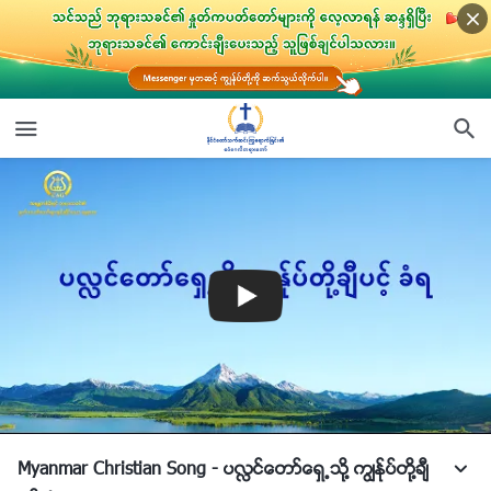
Myanmar Christian Song - ပလႅင္ေတာ္ေရွ႕သို႔ ကြၽန္ုပ္တို႔ခ်ီ