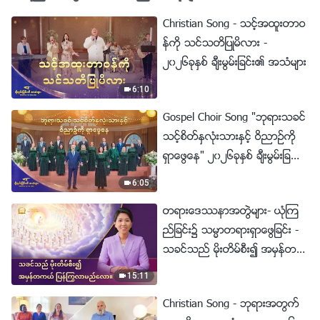
Christian Song - သင့္အထူးတာဝ
န္ကို သင္သတိျပဳမိလား -
၂၀၂၆ခုႏွစ္ ခ်ီးမြမ္းျခင္း၏ အသံမ်ား
6:10
Gospel Choir Song "ဘုရားသခင္
သင့္စိတ္ႏွလုံးသားႏွင့္ ဝိညာဥ္ကို
ရွာေဖြေန" ၂၀၂၆ခုႏွစ္ ခ်ီးမြမ္းျခ
င္း၏ အသံမ်ား
6:05
တရားေဒႆနာအတြဲမ်ား- ယုံၾက
ည္ျခင္း၌ သမၼာတရားရွာေဖြျခင္း -
သခင္သည္ မိုးတိမ္စီး၍ အမွန္တက
ယ္ ျပန္ႂကြလာမည္ေလာ။
15:11
Christian Song - ဘုရားအတြက္