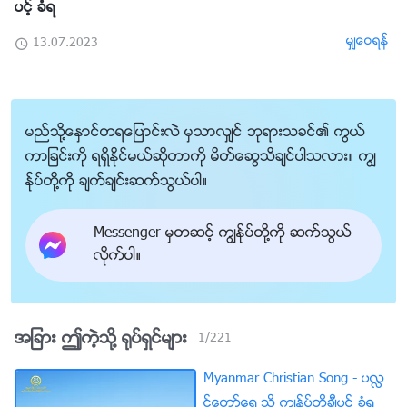
ပင့္ ခံရ
မွ်ေဝရန္
13.07.2023
မည္သို႔ေႏွာင္တရေျပာင္းလဲ မွသာလွ်င္ ဘုရားသခင္၏ ကြယ္
ကာျခင္းကို ရရွိႏိုင္မယ္ဆိုတာကို မိတ္ေဆြသိခ်င္ပါသလား။ ကြၽ
န္ုပ္တို႔ကို ခ်က္ခ်င္းဆက္သြယ္ပါ။
Messenger မွတဆင့္ ကြၽန္ုပ္တို႔ကို ဆက္သြယ္
လိုက္ပါ။
အျခား ဤကဲ့သို႔ ႐ုပ္ရွင္မ်ား
1
/
221
Myanmar Christian Song - ပလႅ
င္ေတာ္ေရွ႕သို႔ ကြၽန္ုပ္တို႔ခ်ီပင့္ ခံရ