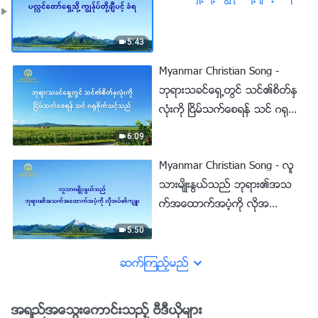
5:43
Myanmar Christian Song -
ဘုရားသခင္ေရွ႕တြင္ သင္၏စိတ္ႏွ
လုံးကို ၿငိမ္သက္ေစရန္ သင္ ဂ႐ုစို
က္သင့္သည္
6:09
Myanmar Christian Song - လူ
သားမ်ိဳးႏြယ္သည္ ဘုရား၏အသ
က္အေထာက္အပံ့ကို လိုအ
ပ္၏က်ဴး
5:50
ဆက္ၾကည့္မည္
အရည္အေသြးေကာင္းသည့္ ဗီဒီယိုမ်ား