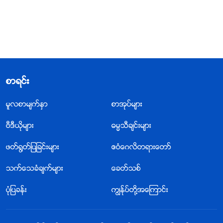
စာရင္း
မူလစာမ်က္ႏွာ
စာအုပ္မ်ား
ဗီဒီယိုမ်ား
ဓမၼသီခ်င္းမ်ား
ဖတ္႐ြတ္ျပျခင္းမ်ား
ဧဝံေဂလိတရားေတာ္
သက္ေသခံခ်က္မ်ား
ေခတ္သစ္
ပုံျပခန္း
ကြၽန္ုပ္တို႔အေၾကာင္း