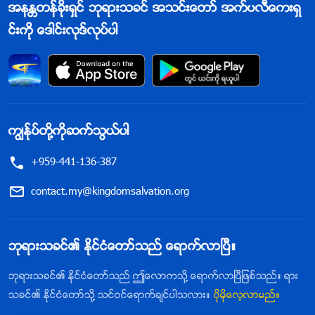
အနႏၲတန္ခိုးရွင္ ဘုရားသခင္ အသင္းေတာ္ အက္ပလီေကးရွ
င္းကို ေဒါင္းလုဒ္လုပ္ပါ
ကြၽန္ုပ္တို႔ကိုဆက္သြယ္ပါ
+959-441-136-387
contact.my@kingdomsalvation.org
ဘုရားသခင္၏ ႏိုင္ငံေတာ္သည္ ေရာက္လာၿပီ။
ဘုရားသခင္၏ ႏိုင္ငံေတာ္သည္ ဤေလာကသို႔ ေရာက္လာၿပီျဖစ္သည္။ ရား
သခင္၏ ႏိုင္ငံေတာ္သို႔ သင္ဝင္ေရာက္ခ်င္ပါသလား။
ပိုမိုေလ့လာမည္။