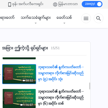
သမၼာတရား လိုက္စားျခင္းဆိုသည္
ဖုန္း အက္ပလီေကးရွင္း
ျမန္မာဘာသာ
မွာ (၄) အပိုင္း သုံး
1:36:32
ရားေတာ္
သက္ေသခံခ်က္မ်ား
ေခတ္သစ္
ဘုရားသခင္၏ ႏႈတ္ကပတ္ေတာ္ -
သမၼာတရား လိုက္စားျခင္းဆိုသည္
မွာ (၅) အပိုင္း တစ္
1:31:26
ဘုရားသခင္၏ ႏႈတ္ကပတ္ေတာ္ -
အျခား ဤကဲ့သို႔ ႐ုပ္ရွင္မ်ား
15
/
51
သမၼာတရား လိုက္စားျခင္းဆိုသည္
မွာ (၅) အပိုင္း ႏွစ္
1:13:45
ဘုရားသခင္၏ ႏႈတ္ကပတ္ေတာ္ -
သမၼာတရား လိုက္စားျခင္းဆိုသည္
မွာ (၅) အပိုင္း သုံး
58:52
ဘုရားသခင္၏ ႏႈတ္ကပတ္ေတာ္ -
သမၼာတရား လိုက္စားျခင္းဆိုသည္
မွာ (၆) အပိုင္း တစ္
1:16:07