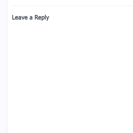
Leave a Reply