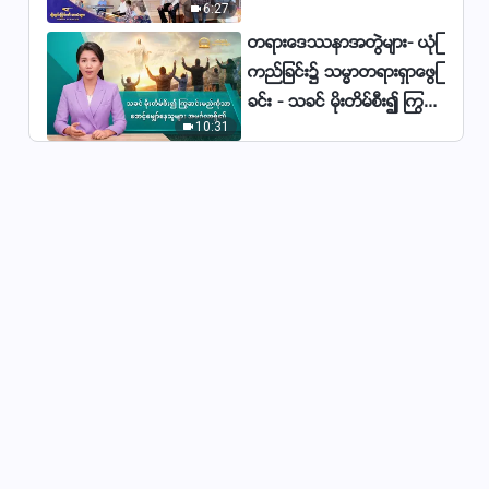
47:07
6:27
မ်ား
တရားေဒႆနာအတြဲမ်ား- ယုံၾ
ဘုရားသခင္၏ ႏႈတ္ကပတ္ေတာ္ -
ကည္ျခင္း၌ သမၼာတရားရွာေဖြျ
သမၼာတရား လိုက္စားျခင္းဆိုသည္
ခင္း - သခင္ မိုးတိမ္စီး၍ ႂကြဆ
မွာ (၁၄) အပိုင္း ႏွစ္
56:14
10:31
င္းမည္ကိုသာ ေစာင့္ေမွ်ာ္ေနသူ
မ်ား အမဂၤလာရွိ၏
ဘုရားသခင္၏ ႏႈတ္ကပတ္ေတာ္ -
သမၼာတရား လိုက္စားျခင္းဆိုသည္
မွာ (၁၄) အပိုင္း သုံး
46:07
ဘုရားသခင္၏ ႏႈတ္ကပတ္ေတာ္ -
သမၼာတရား လိုက္စားျခင္းဆိုသည္
မွာ (၁၄) အပိုင္း ေလး
1:01:47
ဘုရားသခင္၏ ႏႈတ္ကပတ္ေတာ္ -
သမၼာတရား လိုက္စားျခင္းဆိုသည္
မွာ (၁၅) အပိုင္း တစ္
1:13:19