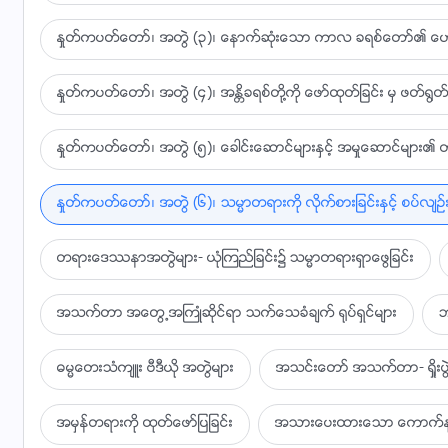
ႏႈတ္ကပတ္ေတာ္၊ အတြဲ (၃)၊ ေနာက္ဆုံးေသာ ကာလ ခရစ္ေတာ္၏ ေဟာေျပ
ႏႈတ္ကပတ္ေတာ္၊ အတြဲ (၄)၊ အႏၲိခရစ္တို႔ကို ေဖာ္ထုတ္ျခင္း မွ ဖတ္႐ြတ္ျ
ႏႈတ္ကပတ္ေတာ္၊ အတြဲ (၅)၊ ေခါင္းေဆာင္မ်ားႏွင့္ အမႈေဆာင္မ်ား၏ တာ
ႏႈတ္ကပတ္ေတာ္၊ အတြဲ (၆)၊ သမၼာတရားကို လိုက္စားျခင္းႏွင့္ စပ္လ်ဥ္း
တရားေဒႆနာအတြဲမ်ား- ယုံၾကည္ျခင္း၌ သမၼာတရားရွာေဖြျခင္း
အသက္တာ အေတြ႕အႀကဳံဆိုင္ရာ သက္ေသခံခ်က္ ႐ုပ္ရွင္မ်ား
ဘ
ဓမၼေတးသံက်ဴး ဗီဒီယို အတြဲမ်ား
အသင္းေတာ္ အသက္တာ- ရႈိး
အမွန္တရားကို ထုတ္ေဖာ္ျပျခင္း
အသားေပးထားေသာ ေကာက္ႏုတ္