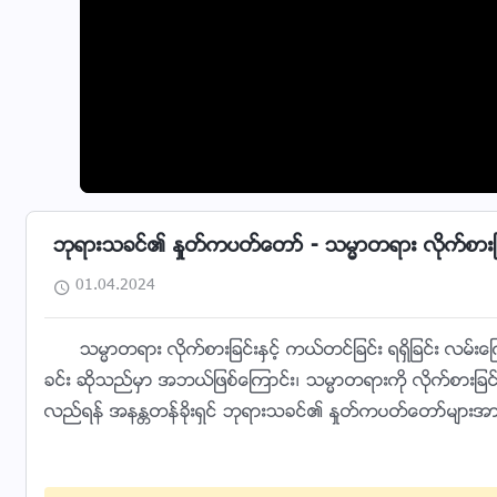
ဘုရားသခင္၏ ႏႈတ္ကပတ္ေတာ္ - သမၼာတရား လိုက္စားျခင္း
01.04.2024
သမၼာတရား လိုက္စားျခင္းႏွင့္ ကယ္တင္ျခင္း ရရွိျခင္း လမ္
ခင္း ဆိုသည္မွာ အဘယ္ျဖစ္ေၾကာင္း၊ သမၼာတရားကို လိုက္စားျခင္း
လည္ရန္ အနႏၲတန္ခိုးရွင္ ဘုရားသခင္၏ ႏႈတ္ကပတ္ေတာ္မ်ားအား