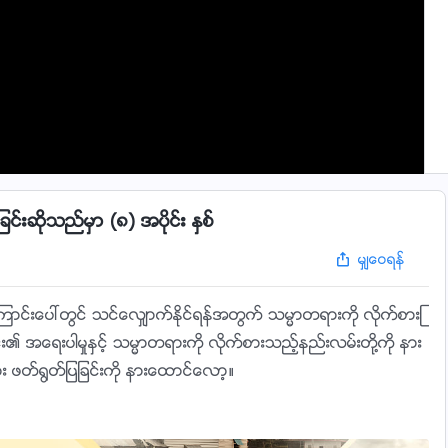
ဆိုသည္မွာ (၈) အပိုင္း ႏွစ္
မွ်ေဝရန္
းေၾကာင္းေပၚတြင္ သင္ေလွ်ာက္ႏိုင္ရန္အတြက္ သမၼာတရားကို လိုက္စားျ
၏ အေရးပါမႈႏွင့္ သမၼာတရားကို လိုက္စားသည့္နည္းလမ္းတို႔ကို နား
 ဖတ္႐ြတ္ျပျခင္းကို နားေထာင္ေလာ့။