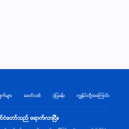
မ္း (၁) အပိုင္း ႏွစ္
56:13
ဘုရားသခင္၏ ႏႈတ္ကပတ္ေတာ္ -
သမၼာတရားကို လိုက္စားရန္နည္းလ
မ္း (၁) အပိုင္း သုံး
54:21
က္မ်ား
ေခတ္သစ္
ပုံျပခန္း
ကြၽန္ုပ္တို႔အေၾကာင္း
ုင္ငံေတာ္သည္ ေရာက္လာၿပီ။