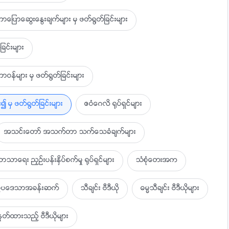
ာေဆြးေႏြးခ်က္မ်ား မွ ဖတ္႐ြတ္ျခင္းမ်ား
ခင္းမ်ား
ဝန္မ်ား မွ ဖတ္႐ြတ္ျခင္းမ်ား
၍ မွ ဖတ္႐ြတ္ျခင္းမ်ား
ဧဝံေဂလိ ႐ုပ္ရွင္မ်ား
အသင္းေတာ္ အသက္တာ သက္ေသခံခ်က္မ်ား
ာသာေရး ညႇဥ္းပန္းႏွိပ္စက္မႈ ႐ုပ္ရွင္မ်ား
သံစုံေတးအက
ပြဲပေဒသာအခန္းဆက္
သီခ်င္း ဗီဒီယို
ဓမၼသီခ်င္း ဗီဒီယိုမ်ား
ထားသည့္ ဗီဒီယိုမ်ား