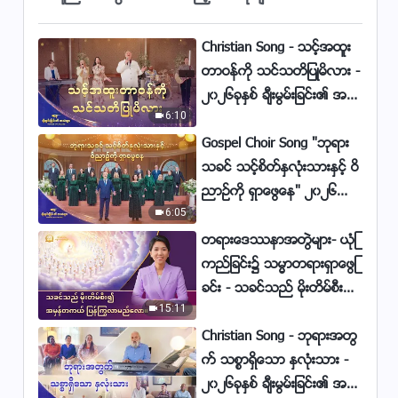
သမၼာတရား လိုက္စားျခင္းဆိုသည္
မွာ (၁၄) အပိုင္း ႏွစ္
56:14
Christian Song - သင့္အထူး
တာဝန္ကို သင္သတိျပဳမိလား -
ဘုရားသခင္၏ ႏႈတ္ကပတ္ေတာ္ -
၂၀၂၆ခုႏွစ္ ခ်ီးမြမ္းျခင္း၏ အသံ
သမၼာတရား လိုက္စားျခင္းဆိုသည္
6:10
မ်ား
မွာ (၁၄) အပိုင္း သုံး
46:07
Gospel Choir Song "ဘုရား
သခင္ သင့္စိတ္ႏွလုံးသားႏွင့္ ဝိ
ဘုရားသခင္၏ ႏႈတ္ကပတ္ေတာ္ -
ညာဥ္ကို ရွာေဖြေန" ၂၀၂၆ခုႏွစ္
သမၼာတရား လိုက္စားျခင္းဆိုသည္
6:05
မွာ (၁၄) အပိုင္း ေလး
ခ်ီးမြမ္းျခင္း၏ အသံမ်ား
1:01:47
တရားေဒႆနာအတြဲမ်ား- ယုံၾ
ဘုရားသခင္၏ ႏႈတ္ကပတ္ေတာ္ -
ကည္ျခင္း၌ သမၼာတရားရွာေဖြျ
သမၼာတရား လိုက္စားျခင္းဆိုသည္
ခင္း - သခင္သည္ မိုးတိမ္စီး၍
မွာ (၁၅) အပိုင္း တစ္
1:13:19
15:11
အမွန္တကယ္ ျပန္ႂကြလာမ
ည္ေလာ။
Christian Song - ဘုရားအတြ
ဘုရားသခင္၏ ႏႈတ္ကပတ္ေတာ္ -
က္ သစၥာရွိေသာ ႏွလုံးသား -
သမၼာတရား လိုက္စားျခင္းဆိုသည္
၂၀၂၆ခုႏွစ္ ခ်ီးမြမ္းျခင္း၏ အသံ
မွာ (၁၅) အပိုင္း ႏွစ္