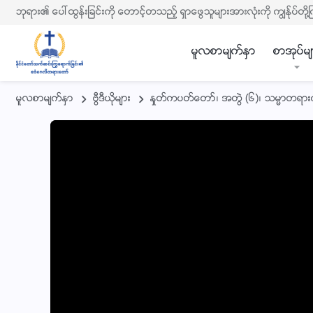
ဘုရား၏ ေပၚထြန္းျခင္းကို ေတာင့္တသည့္ ရွာေဖြသူမ်ားအားလုံးကို ကြၽန္ုပ္တို႔
မူလစာမ်က္ႏွာ
စာအုပ္မ်
မူလစာမ်က္ႏွာ
ဗြီဒီယိုမ်ား
ႏႈတ္ကပတ္ေတာ္၊ အတြဲ (၆)၊ သမၼာတရားကို လိ