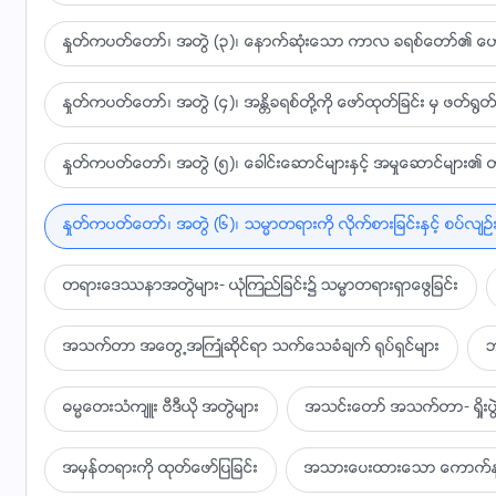
ႏႈတ္ကပတ္ေတာ္၊ အတြဲ (၃)၊ ေနာက္ဆုံးေသာ ကာလ ခရစ္ေတာ္၏ ေဟာေျပ
ႏႈတ္ကပတ္ေတာ္၊ အတြဲ (၄)၊ အႏၲိခရစ္တို႔ကို ေဖာ္ထုတ္ျခင္း မွ ဖတ္႐ြတ္ျ
ႏႈတ္ကပတ္ေတာ္၊ အတြဲ (၅)၊ ေခါင္းေဆာင္မ်ားႏွင့္ အမႈေဆာင္မ်ား၏ တာ
ႏႈတ္ကပတ္ေတာ္၊ အတြဲ (၆)၊ သမၼာတရားကို လိုက္စားျခင္းႏွင့္ စပ္လ်ဥ္း
တရားေဒႆနာအတြဲမ်ား- ယုံၾကည္ျခင္း၌ သမၼာတရားရွာေဖြျခင္း
အသက္တာ အေတြ႕အႀကဳံဆိုင္ရာ သက္ေသခံခ်က္ ႐ုပ္ရွင္မ်ား
ဘ
ဓမၼေတးသံက်ဴး ဗီဒီယို အတြဲမ်ား
အသင္းေတာ္ အသက္တာ- ရႈိး
အမွန္တရားကို ထုတ္ေဖာ္ျပျခင္း
အသားေပးထားေသာ ေကာက္ႏုတ္