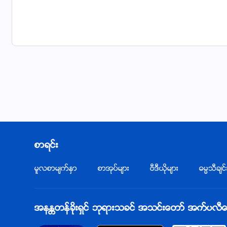
စာရင္း
မူလစာမ်က္ႏွာ
စာအုပ္မ်ား
ဗီဒီယိုမ်ား
ဓမၼသီခ်င္
အနႏၲတန္ခိုးရွင္ ဘုရားသခင္ အသင္းေတာ္ အက္ပလီေကးရ