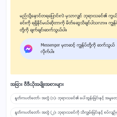
မည္သို႔ေႏွာင္တရေျပာင္းလဲ မွသာလွ်င္ ဘုရားသခင္၏ ကြယ
ခင္းကို ရရွိႏိုင္မယ္ဆိုတာကို မိတ္ေဆြသိခ်င္ပါသလား။ ကြၽန္ု
တို႔ကို ခ်က္ခ်င္းဆက္သြယ္ပါ။
Messenger မွတဆင့္ ကြၽန္ုပ္တို႔ကို ဆက္သြယ္
လိုက္ပါ။
အျခား ဗီဒီယိုအမ်ိဳးအစားမ်ား
ႏႈတ္ကပတ္ေတာ္၊ အတြဲ (၁)၊ ဘုရားသခင္၏ ေပၚထြန္းျခင္းႏွင့္ အမႈေတာ္
ႏႈတ္ကပတ္ေတာ္၊ အတြဲ (၂)၊ ဘုရားသခင္ကို သိကြၽမ္းျခင္းႏွင့္ စပ္လ်ဥ္း၍