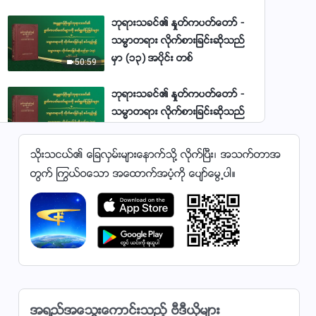
ဘုရားသခင္၏ ႏႈတ္ကပတ္ေတာ္ -
သမၼာတရား လိုက္စားျခင္းဆိုသည္
မွာ (၁၃) အပိုင္း တစ္
50:59
ဘုရားသခင္၏ ႏႈတ္ကပတ္ေတာ္ -
သမၼာတရား လိုက္စားျခင္းဆိုသည္
မွာ (၁၃) အပိုင္း ႏွစ္
1:08:12
သိုးသငယ္၏ ေျခလွမ္းမ်ားေနာက္သို႔ လိုက္ၿပီး၊ အသက္တာအ
ဘုရားသခင္၏ ႏႈတ္ကပတ္ေတာ္ -
တြက္ ႂကြယ္ဝေသာ အေထာက္အပံ့ကို ေပ်ာ္ေမြ႕ပါ။
သမၼာတရား လိုက္စားျခင္းဆိုသည္
မွာ (၁၃) အပိုင္း သုံး
48:31
ဘုရားသခင္၏ ႏႈတ္ကပတ္ေတာ္ -
သမၼာတရား လိုက္စားျခင္းဆိုသည္
မွာ (၁၄) အပိုင္း တစ္
47:07
ဘုရားသခင္၏ ႏႈတ္ကပတ္ေတာ္ -
အရည္အေသြးေကာင္းသည့္ ဗီဒီယိုမ်ား