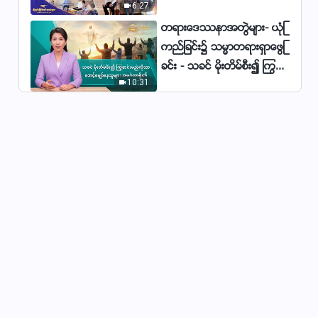
41:38
6:27
မ်ား
တရားေဒႆနာအတြဲမ်ား- ယုံၾ
ဘုရားသခင္၏ ႏႈတ္ကပတ္ေတာ္ -
ကည္ျခင္း၌ သမၼာတရားရွာေဖြျ
သမၼာတရား လိုက္စားျခင္းဆိုသည္
ခင္း - သခင္ မိုးတိမ္စီး၍ ႂကြဆ
မွာ (၁၅) အပိုင္း သုံး
1:07:54
10:31
င္းမည္ကိုသာ ေစာင့္ေမွ်ာ္ေနသူ
မ်ား အမဂၤလာရွိ၏
ဘုရားသခင္၏ ႏႈတ္ကပတ္ေတာ္ -
သမၼာတရား လိုက္စားျခင္းဆိုသည္
မွာ (၁၆) အပိုင္း တစ္
1:14:38
ဘုရားသခင္၏ ႏႈတ္ကပတ္ေတာ္ -
သမၼာတရား လိုက္စားျခင္းဆိုသည္
မွာ (၁၆) အပိုင္း ႏွစ္
38:19
ဘုရားသခင္၏ ႏႈတ္ကပတ္ေတာ္ -
သမၼာတရား လိုက္စားျခင္းဆိုသည္
မွာ (၁၆) အပိုင္း သုံး
1:08:44