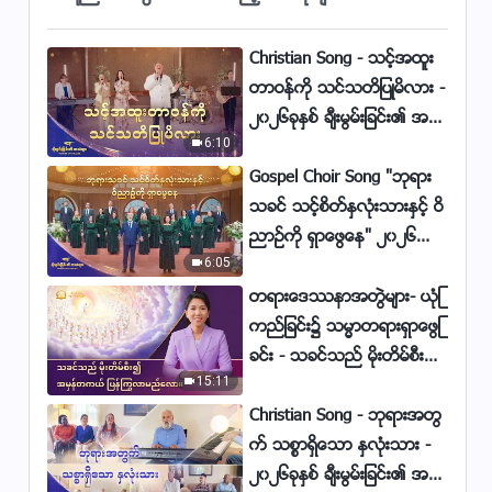
တင္ဖို႔ လူ႔ဇာတိခံဘုရားသခင္ တိတ္
ဆိတ္စြာ အမႈေတာ္ေဆာင္႐ြက္
5:51
Christian Song - သင့္အထူး
တာဝန္ကို သင္သတိျပဳမိလား -
Christian Song - ဘုရားသခင္သည္
၂၀၂၆ခုႏွစ္ ခ်ီးမြမ္းျခင္း၏ အသံ
လူ၏အဆုံးသတ္ကို ၎တို႔၌ သမၼာ
6:10
မ်ား
တရား ရွိမရွိအေပၚ အေျခခံ၍ ဆုံးျဖ
3:12
Gospel Choir Song "ဘုရား
တ္ေတာ္မူ၏
သခင္ သင့္စိတ္ႏွလုံးသားႏွင့္ ဝိ
Christian Song - ဘုရားသခင္၏ ေ
နာက္ဆုံးေသာကာလ ေျဖာင့္မတ္ေ
ညာဥ္ကို ရွာေဖြေန" ၂၀၂၆ခုႏွစ္
သာ တရားစီရင္ျခင္းသည္ လူတို႔၏
6:05
ခ်ီးမြမ္းျခင္း၏ အသံမ်ား
6:14
အမ်ိဳးအစားႏွင့္အညီ ခြဲျခားသတ္မွတ္
တရားေဒႆနာအတြဲမ်ား- ယုံၾ
သည္
Christian Song - ေနာက္ဆုံးေသာ
ကည္ျခင္း၌ သမၼာတရားရွာေဖြျ
ကာလ၏ ခရစ္ေတာ္ကို လက္မခံသ
ခင္း - သခင္သည္ မိုးတိမ္စီး၍
ည့္သူမ်ားသည္ သန္႔ရွင္းေသာဝိညာ
4:51
15:11
အမွန္တကယ္ ျပန္ႂကြလာမ
ဥ္ေတာ္ကို ဧကန္မုခ် ျပစ္မွားေစာ္
ည္ေလာ။
Christian Song - ဘုရားအတြ
ကားသူမ်ားတည္းက်ဴး
Christian Song - လူသားမ်ား ဆက္
က္ သစၥာရွိေသာ ႏွလုံးသား -
လက္အသက္ရွင္ႏိုင္ဖို႔ ဘုရားေမွ်ာ္လ
၂၀၂၆ခုႏွစ္ ခ်ီးမြမ္းျခင္း၏ အသံ
င့္
6:28