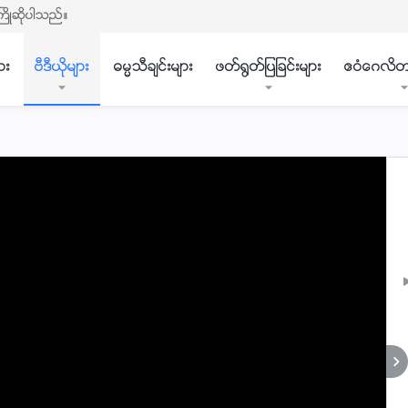
ႀကိဳဆိုပါသည္။
ား
ဗီဒီယိုမ်ား
ဓမၼသီခ်င္းမ်ား
ဖတ္႐ြတ္ျပျခင္းမ်ား
ဧဝံေဂလိတ