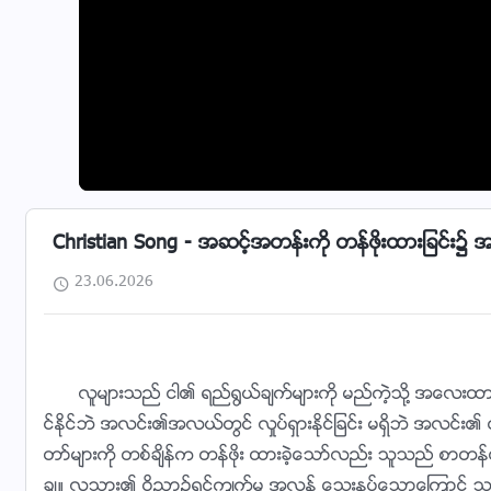
Christian Song - အဆင့္အတန္းကို တန္ဖိုးထားျခင္း၌ 
23.06.2026
လူမ်ားသည္ ငါ၏ ရည္႐ြယ္ခ်က္မ်ားကို မည္ကဲ့သို႔ အေလးထားျခ
င္ႏိုင္ဘဲ အလင္း၏အလယ္တြင္ လႈပ္ရွားႏိုင္ျခင္း မရွိဘဲ အလင္
တာ္မ်ားကို တစ္ခ်ိန္က တန္ဖိုး ထားခဲ့ေသာ္လည္း သူသည္ စာတန္၏ လ
ခ်။ လူသား၏ ဝိညာဥ္ရင့္က်က္မႈ အလြန္ ေသးႏုပ္ေသာေၾကာင့္ သူသ