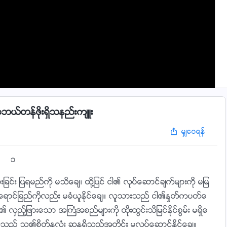
အဘယ္တန္ဖိုးရွိသနည္းက်ဴး
မွ်ေဝရန္
၁
င္း ျပရမည္ကို မသိေခ်၊ ထို႔ျပင္ ငါ၏ လုပ္ေဆာင္ခ်က္မ်ားကို မျမ
း၏ ေရာင္ျခည္ကိုလည္း မခံယူႏိုင္ေခ်။ လူသားသည္ ငါ၏ႏႈတ္ကပတ္ေ
ွည့္ျဖားေသာ အႀကံအစည္မ်ားကို ထိုးထြင္းသိျမင္ႏိုင္စြမ္း မရွိေ
ည္ သူ၏စိတ္ႏွလုံး ဆႏၵရွိသည့္အတိုင္း မလုပ္ေဆာင္ႏိုင္ေခ်။