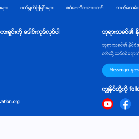
းမ်ား
ဖတ္႐ြတ္ျပျခင္းမ်ား
ဧဝံေဂလိတရားေတာ္
သက္ေသခံခ်
ွင္းကို ေဒါင္းလုဒ္လုပ္ပါ
ဘုရားသခင္၏ ႏိ
ဘုရားသခင္၏ ႏိုင္င
တာ္သို႔ သင္ဝင္ေရာ
Messenger မွတဆင
ကြၽန္ုပ္တို႔ကို fo
ation.org
ဝါဒ
ေက်းဇူးတင္ရွိျခင္း
အေသးအဖြဲအခ်က္အလက္မ်ားႏွင့္ ပတ္သက္သည့္ မ
္ခြင့္အားလုံး မူပိုင္ျဖစ္သည္။