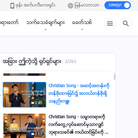
ဖုန္း အက္ပလီေကးရွင္း
ျမန္မာဘာသာ
ရားေတာ္
သက္ေသခံခ်က္မ်ား
ေခတ္သစ္
Christian Song - သင္သည္ ခရစ္ေ
အျခား ဤကဲ့သို႔ ႐ုပ္ရွင္မ်ား
2
/
261
တာ္ႏွင့္ သဟဇာတျဖစ္ရာလမ္းကို
ရွာေဖြသင့္သည္
6:12
Christian Song - အဆင့္အတန္းကို
တန္ဖိုးထားျခင္း၌ အဘယ္တန္ဖိုးရွိ
သနည္းက်ဴး
3:45
Christian Song - သမၼာတရားကို
လက္ေတြ႕လုပ္ေဆာင္မွသာလွ်င္
ဘုရားသခင္၏ ကယ္တင္ျခင္းကို ရ
3:52