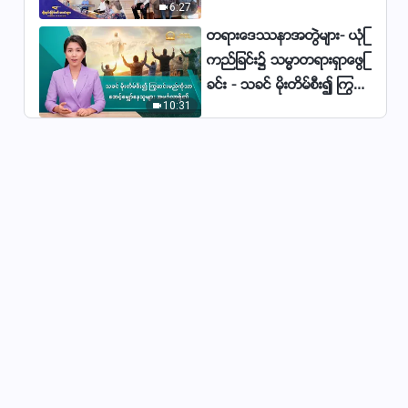
6:27
မ်ား
တရားေဒႆနာအတြဲမ်ား- ယုံၾ
Christian Song - နိေနေဝဘုရင္၏
ကည္ျခင္း၌ သမၼာတရားရွာေဖြျ
ေနာင္တကို ဘုရားသခင္အသိအမွ
ခင္း - သခင္ မိုးတိမ္စီး၍ ႂကြဆ
တ္ျပဳခဲ့၏က်ဴး
5:38
10:31
င္းမည္ကိုသာ ေစာင့္ေမွ်ာ္ေနသူ
Christian Song - လူတို႔ စစ္မွန္စြာ
မ်ား အမဂၤလာရွိ၏
ေနာင္တရမည္ဟု ဘုရားသခင္ေမွ်ာ္
လင့္၏
4:36
Christian Song - ဆုံးမျခင္းႏွင့္ အျ
ပစ္စီရင္ျခင္း၌ ဘုရား၏ခ်စ္ျခင္းေမ
တၱာကို ကြၽန္ုပ္ ျမင္ေတြ႕ခဲ့သည္
6:16
Christian Song - လူသားကို ကယ္
တင္ဖို႔ ဘုရားရဲ႕ အပင္ပန္းခံရတဲ့
ရည္႐ြယ္ခ်က္ေတြကို ဘယ္သူမွ နား
04:32
မလည္