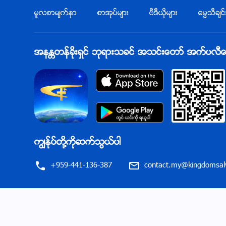
မူလစာမ်က္ႏွာ
စာအုပ္မ်ား
ဗီဒီယိုမ်ား
ဓမၼသီခ်င္
အနႏၲတန္ခိုးရွင္ ဘုရားသခင္ အသင္းေတာ္ အက္ပလီေကးရ
ကြၽန္ုပ္တို႔ကိုဆက္သြယ္ပါ
+959-441-136-387
contact.my@kingdomsalv
မွ်ေဝရန္
အသုံးျပဳျခင္းဆိုင္ရာ စည္းမ်ဥ္းစည္းကမ္းမ်ား
ကိုယ္ေရးလုံၿခဳံမႈ မူ
Copyright © 2026
အနႏၲတန္ခိုးရွင္ ဘုရားသခင္ အသင္းေတာ္ လုပ္ပိုင