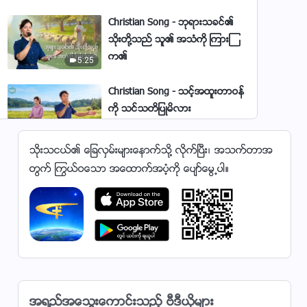
ရွိႏိုင္သည္
Christian Song - ဘုရားသခင္၏
သိုးတို႔သည္ သူ၏ အသံကို ၾကားၾ
က၏
5:25
Christian Song - သင့္အထူးတာဝန္
ကို သင္သတိျပဳမိလား
6:21
သိုးသငယ္၏ ေျခလွမ္းမ်ားေနာက္သို႔ လိုက္ၿပီး၊ အသက္တာအ
Christian Song - ဘုရားသခင္ကိုသိ
တြက္ ႂကြယ္ဝေသာ အေထာက္အပံ့ကို ေပ်ာ္ေမြ႕ပါ။
သူမွသာ ဘုရားကို ေၾကာက္႐ြံ႕႐ိုေသၿ
ပီး မေကာင္းမႈကို ေရွာင္ႏိုင္သည္
4:15
Christian Song - တရားစီရင္ျခင္း
မွာ လူကိုစုံလင္ေစရန္ ဘုရား၏
အဓိကနည္းလမ္း
4:05
Christian Song - လူသားကို ကယ္
အရည္အေသြးေကာင္းသည့္ ဗီဒီယိုမ်ား