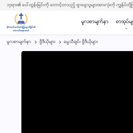
ဘုရား၏ ေပၚထြန္းျခင္းကို ေတာင့္တသည့္ ရွာေဖြသူမ်ားအားလုံးကို ကြၽန္ုပ္တို႔
မူလစာမ်က္ႏွာ
စာအုပ္မ်
မူလစာမ်က္ႏွာ
ဗြီဒီယိုမ်ား
ဓမၼသီခ်င္း ဗြီဒီယိုမ်ား