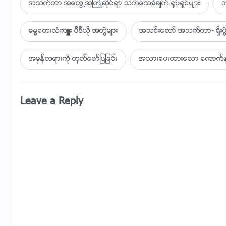
အသက္တာ အေတြ႕အႀကဳံဆိုင္ရာ သက္ေသခံခ်က္ ႐ုပ္ရွင္မ်ား
ဘ
ဓမၼေတးသံက်ဴး ဗီဒီယို အတြဲမ်ား
အသင္းေတာ္ အသက္တာ- ရႈိး
အမွန္တရားကို ထုတ္ေဖာ္ျပျခင္း
အသားေပးထားေသာ ေကာက္ႏုတ္
Leave a Reply