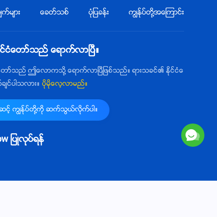
Christian Song - အနႏၲတန္ခိုးရွင္
က္မ်ား
ေခတ္သစ္
ပုံျပခန္း
ကြၽန္ုပ္တို႔အေၾကာင္း
ဘုရားသခင္အတြက္ ခ်ီးမြမ္းမႈသည္
ဘယ္ေတာ့မွ် ရပ္စဲမည္မဟုတ္ -
9:18
၂၀၂၆ခုႏွစ္ ခ်ီးမြမ္းျခင္း၏ အသံမ်ား
ုင္ငံေတာ္သည္ ေရာက္လာၿပီ။
Christian Song - ဘုရားသခင္၏ ေ
မတၱာအလင္းေတာ္၌ - ၂၀၂၆ခုႏွစ္
ံေတာ္သည္ ဤေလာကသို႔ ေရာက္လာၿပီျဖစ္သည္။ ရားသခင္၏ ႏိုင္ငံေ
ခ်ီးမြမ္းျခင္း၏ အသံမ်ား
5:02
က္ခ်င္ပါသလား။
ပိုမိုေလ့လာမည္။
Christian Song - လူတို႔သည္
့္ ကြၽန္ုပ္တို႔ကို ဆက္သြယ္လိုက္ပါ။
ဘုရားသခင္ႏွင့္ပတ္သက္သည့္ မိမိ
တို႔၏ နားလည္မႈလြဲျခင္းမ်ားကို မည္
5:40
llow ျပဳလုပ္ရန္
သို႔ ေျဖရွင္းသင့္သနည္း - ၂၀၂၆ခုႏွ
စ္ ခ်ီးမြမ္းျခင္း၏ အသံမ်ား
Christian Song - ဘုရားသခင္ထံ
သင္၏စိတ္ႏွလုံးကို ဖြင့္ဟေသာအခါ
3:54
Christian Song - ဘုရားသခင္ကို ခ်
ူဝါဒ
စ္ေသာသူတို႔သည္ မဂၤလာရွိ၏ -