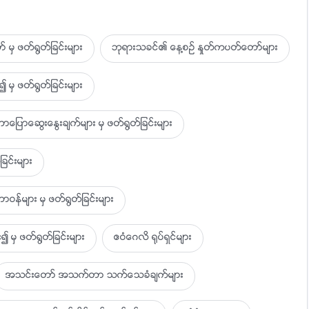
 မွ ဖတ္႐ြတ္ျခင္းမ်ား
ဘုရားသခင္၏ ေန႔စဥ္ ႏႈတ္ကပတ္ေတာ္မ်ား
 မွ ဖတ္႐ြတ္ျခင္းမ်ား
ာေဆြးေႏြးခ်က္မ်ား မွ ဖတ္႐ြတ္ျခင္းမ်ား
ခင္းမ်ား
ဝန္မ်ား မွ ဖတ္႐ြတ္ျခင္းမ်ား
၍ မွ ဖတ္႐ြတ္ျခင္းမ်ား
ဧဝံေဂလိ ႐ုပ္ရွင္မ်ား
အသင္းေတာ္ အသက္တာ သက္ေသခံခ်က္မ်ား