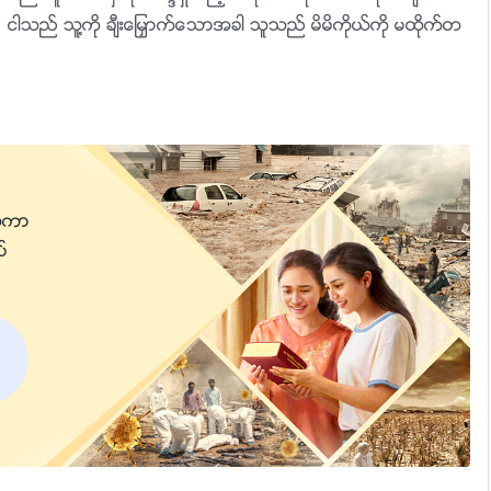
ပ။ ငါသည္ သူ႔ကို ခ်ီးေျမႇာက္ေသာအခါ သူသည္ မိမိကိုယ္ကို မထိုက္တ
ိဳးစားျခင္းငွာ မျပဳေပ။ ငါသည္ သူ႔ကို ေပးထားၿပီးျဖစ္သည့္ “အဆင့္
းကို ေစ့ေစ့စပ္စပ္ ၾကည့္ရႈစစ္ေဆး႐ုံမွ် စစ္ေဆးေလသည္။ ငါ၏ ခ်စ္ခ
၂
ူသည္ သူ၏ အဆင့္အတန္းႏွင့္ဆိုင္ေသာ အက်ိဳးခံစားမႈမ်ားကို ဆက္လ
ဲ့ျခင္း မဟုတ္ေပေလာ။
န္းအတြက္ ေကြ႕ေရွာင္သြားျခင္းကို ျပဳႏိုင္မည္ေလာ။ ေရမ်ားသ
ပ္တန္႔ႏိုင္မည္ေလာ။ လူ၏ အဆင့္အတန္းအားျဖင့္ ေကာင္းကင္ႏွင့္
က လူသားအေပၚ အထပ္ထပ္ သနားက႐ုဏာထားခဲ့သည္။ သို႔တိုင္ေအာင္ မ
္ကာျ
တို႔သည္ ယင္းကို ပုံျပင္တစ္ပုဒ္မွ်ကဲ့သို႔ နားေထာင္သည္ သို႔မဟုတ္ ဝ
ပ္
သည္ လူသား၏ႏွလုံးသားကို အမွန္တကယ္ မထိေတြ႕ေလသေလာ။ ငါ၏
သေလာ။ မည္သူကမွ် ငါ၏တည္ရွိမႈကို မယုံၾကည္ျခင္း ျဖစ္ႏိုင္မည္ေ
္ခိုက္ရန္ စာတန္ႏွင့္ ပူးေပါင္းၿပီး ငါ့ကို အေစခံဖို႔ စာတန္ကို “အရ
ႈေတာ္၊ စၾကဝဠာတစ္ခုလုံးထံ ဘုရားသခင္၏ ႏႈတ္ကပတ္ေတာ္မ်ား၊ အခန္း (၂၂)
သည္ စာတန္၏ အထင္အျမင္မွားေစျခင္း မခံရေတာ့ေစရန္၊ စာတန္၏ တ
မွ
၏ လွည့္ျဖားေသာ အႀကံအစည္မ်ား အားလုံးကို ထိုးထြင္းသိျမင္မည္ ျဖစ္