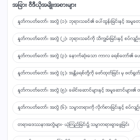
အျခား ဗီဒီယိုအမ်ိဳးအစားမ်ား
ႏႈတ္ကပတ္ေတာ္၊ အတြဲ (၁)၊ ဘုရားသခင္၏ ေပၚထြန္းျခင္းႏွင့္ အမႈေတာ္
ႏႈတ္ကပတ္ေတာ္၊ အတြဲ (၂)၊ ဘုရားသခင္ကို သိကြၽမ္းျခင္းႏွင့္ စပ္လ်ဥ္း၍
ႏႈတ္ကပတ္ေတာ္၊ အတြဲ (၃)၊ ေနာက္ဆုံးေသာ ကာလ ခရစ္ေတာ္၏ ေဟာေျပ
ႏႈတ္ကပတ္ေတာ္၊ အတြဲ (၄)၊ အႏၲိခရစ္တို႔ကို ေဖာ္ထုတ္ျခင္း မွ ဖတ္႐ြတ္ျ
ႏႈတ္ကပတ္ေတာ္၊ အတြဲ (၅)၊ ေခါင္းေဆာင္မ်ားႏွင့္ အမႈေဆာင္မ်ား၏ တာ
ႏႈတ္ကပတ္ေတာ္၊ အတြဲ (၆)၊ သမၼာတရားကို လိုက္စားျခင္းႏွင့္ စပ္လ်ဥ္း
တရားေဒႆနာအတြဲမ်ား- ယုံၾကည္ျခင္း၌ သမၼာတရားရွာေဖြျခင္း