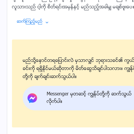
လူသားသည္ ငါ့ကို စိတ္ရင္းအမွန္ႏွင့္ မည္သည့္အခါမွ် မခ်စ္ဖူးေ
န္ဟု ခံစားရ၊ သို႔ေသာ္ ဤအရာသည္ သူ႔အား ငါ့ကို ေက်နပ္ေစရန္ ႀက
ဆက္ၾကည့္မည္
အတန္း” ကိုသာ သူ၏လက္ထဲတြင္ ကိုင္ထား႐ုံမွ် ကိုင္ထားၿပီး ယင္
င္ႏွစ္လိုဖြယ္ ေကာင္းျခင္းကို ခံစားႏိုင္ျခင္း ရွိရမည့္အစား သ
က္၍သာ ေမြ႕ေလ်ာ္ခံစားေနေလသည္။ ဤသည္မွာ လူသား၏ ခ်ိဳ႕တ
ေတာင္မ်ား ေ႐ြ႕လ်ားေသာအခါ ယင္းတို႔သည္ သင္၏ အဆင့္အတ
ည္ စီးဆင္းေသာအခါ ယင္းတို႔သည္ လူ၏ အဆင့္အတန္းေရွ႕တြင္ ရ
ေျမႀကီးသည္ ေျပာင္းျပန္ျဖစ္ႏိုင္မည္ေလာ။ ငါသည္ တစ္ခ်ိန္
မည္သို႔ေႏွာင္တရေျပာင္းလဲ မွသာလွ်င္ ဘုရားသခင္၏ ကြယ
ည္သူမွ် ဤအရာကို ျမတ္ႏိုးခဲ့ျခင္း၊ တန္ဖိုးထားခဲ့ျခင္း မရွိေပ။ ၎
ခင္းကို ရရွိႏိုင္မယ္ဆိုတာကို မိတ္ေဆြသိခ်င္ပါသလား။ ကြၽန္ု
တၳဳတစ္ပုဒ္ကဲ့သို႔ ဖတ္ရႈေလသည္။ ငါ၏ႏႈတ္ကပတ္ေတာ္မ်ား
တို႔ကို ခ်က္ခ်င္းဆက္သြယ္ပါ။
မိန႔္ႁမြက္ခ်က္မ်ားသည္ အမွန္တကယ္ အက်ိဳးသက္ေရာက္မႈ မရွိေလ
လာ။ လူသားသည္ မိမိကိုယ္ကို မခ်စ္ေပ။ ထိုအစား သူသည္ ငါ့ကို တိုက
Messenger မွတဆင့္ ကြၽန္ုပ္တို႔ကို ဆက္သြယ္
ႏႈတ္ကပတ္ေတာ္၊ အတြဲ (၁)၊ ဘုရားသခင္၏ ေပၚထြန္းျခင္းႏွင့္ အမ
င္းအႏွီး” အျဖစ္ အသုံးျပဳသည္။ ယခုမွစ၍ ကမာၻေျမ၏ လူတို႔
လိုက္ပါ။
ည္ရွိျခင္းေၾကာင့္ ငါ့ကို မဆန႔္က်င္ၾကဖို႔အလို႔ငွာ ငါသည္ စာတန္
သည္။