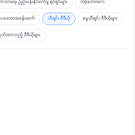
ာသာေရး ညႇဥ္းပန္းႏွိပ္စက္မႈ ႐ုပ္ရွင္မ်ား
သံစုံေတးအက
ပြဲပေဒသာအခန္းဆက္
သီခ်င္း ဗီဒီယို
ဓမၼသီခ်င္း ဗီဒီယိုမ်ား
ထားသည့္ ဗီဒီယိုမ်ား