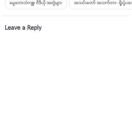
ဓမၼေတးသံက်ဴး ဗီဒီယို အတြဲမ်ား
အသင္းေတာ္ အသက္တာ- ရႈိးပြဲ
Leave a Reply