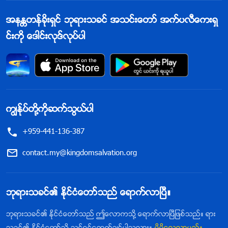
အနႏၲတန္ခိုးရွင္ ဘုရားသခင္ အသင္းေတာ္ အက္ပလီေကးရွ
င္းကို ေဒါင္းလုဒ္လုပ္ပါ
ကြၽန္ုပ္တို႔ကိုဆက္သြယ္ပါ
+959-441-136-387
contact.my@kingdomsalvation.org
ဘုရားသခင္၏ ႏိုင္ငံေတာ္သည္ ေရာက္လာၿပီ။
ဘုရားသခင္၏ ႏိုင္ငံေတာ္သည္ ဤေလာကသို႔ ေရာက္လာၿပီျဖစ္သည္။ ရား