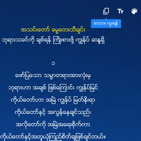
စာသား ကူးရန္
အသင္းေတာ္ ဓမၼေတးသီခ်င္း
ဘုရားသခင္ကို ခ်စ္ရန္ ႀကိဳးစားဖို႔ ကြၽန္ုပ္ ဆႏၵရွိ
၁
ေဖာ္ျပေသာ သမၼာတရားအားလုံးမွ
ဘုရားဟာ အခ်စ္ ျဖစ္ေၾကာင္း ကြၽန္ုပ္ျမင္
ကိုယ္ေတာ္ဟာ အၿမဲ ကြၽန္ုပ္ ျမတ္ႏိုးရာ
ကိုယ္ေတာ္ႏွင့္ အလြန္ေနခ်င္သည္၊
အလိုေတာ္ကို အၿမဲအေရးစိုက္ကာ
ကိုယ္ေတာ္ႏွင့္အတူယုံၾကည္စိတ္ခ်ျဖစ္ခ်င္တယ္။