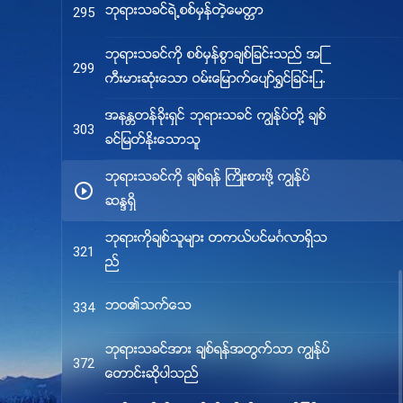
ဘုရားသခင္ရဲ႕စစ္မွန္တဲ့ေမတၱာ
295
ဘုရားသခင္ကို စစ္မွန္စြာခ်စ္ျခင္းသည္ အႀ
299
ကီးမားဆုံးေသာ ဝမ္းေျမာက္ေပ်ာ္႐ႊင္ျခင္းျဖ
စ္၏
အနႏၲတန္ခိုးရွင္ ဘုရားသခင္ ကြၽန္ုပ္တို႔ ခ်စ္
303
ခင္ျမတ္ႏိုးေသာသူ
ဘုရားသခင္ကို ခ်စ္ရန္ ႀကိဳးစားဖို႔ ကြၽန္ုပ္
ဆႏၵရွိ
ဘုရားကိုခ်စ္သူမ်ား တကယ္ပင္မဂၤလာရွိသ
321
ည္
ဘဝ၏သက္ေသ
334
ဘုရားသခင္အား ခ်စ္ရန္အတြက္သာ ကြၽန္ုပ္
372
ေတာင္းဆိုပါသည္