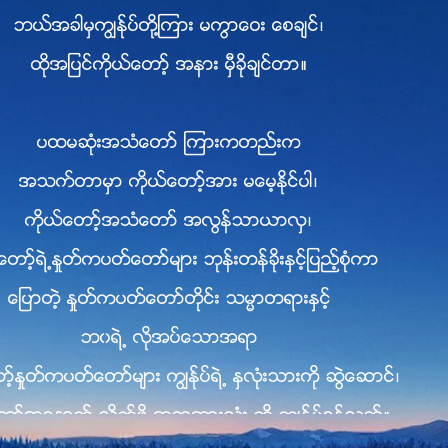
ဘယ္အခါမွကြၽန္ုပ္တို႔ၾကား မကြာေဝး ေစခ်င္၊
ထိုအျပင္ကိုယ္ေတာ့္ အနား မွီခိုခ်င္တာ။
ပထမဆုံးအသံေတာ္ ၾကားကတည္းက
အသက္တာမွာ ကိုယ္ေတာ့္အား မေမ့ႏိုင္ပါ၊
ကိုယ္ေတာ့္အသံေတာ္ အလြန္သာယာလွ၊
ေတာ့္ရဲ႕ႏႈတ္ကပတ္ေတာ္မ်ား ဘုန္းတန္ခိုးႏွင့္ျပည့္စုံကာ
ေျပာတဲ့ ႏႈတ္ကပတ္ေတာ္တိုင္း သမၼာတရားႏွင့္
ဘ၀ရဲ႕ လိုအပ္ေသာအရာ
့္ႏႈတ္ကပတ္ေတာ္မ်ား ကြၽန္ုပ္ရဲ႕ ႏွလုံးသားကို ဆြဲေဆာင္၊
ာ့္အေနာက္ လိုက္ဖို႔ အရာအားလုံး ကို ကြၽန္ုပ္စြန႔္လႊတ္။