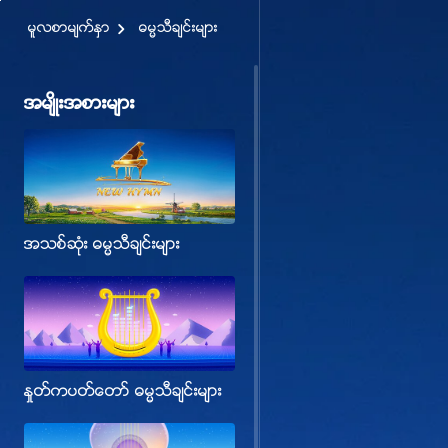
မူလစာမ်က္ႏွာ
ဓမၼသီခ်င္းမ်ား
အမ်ိဳးအစားမ်ား
အသစ္ဆုံး ဓမၼသီခ်င္းမ်ား
ႏႈတ္ကပတ္ေတာ္ ဓမၼသီခ်င္းမ်ား