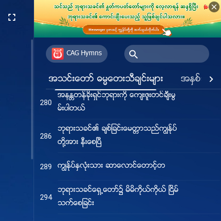
႐ိုးသားသူတစ္ဦး ျဖစ္ရန္ ဤသို႔ ၀မ္းေျမာက္ျ
266
ခင္း
အခ်ိန္
273
CAG Hymns
ခ်စ္သခင္...ကြၽန္ုပ္ကို ေစာင့္ပါ
274
အသင္းေတာ္ ဓမၼေတးသီခ်င္းမ်ား
အႏွစ္သက္ဆ
အနႏၲတန္ခိုးရွင္ဘုရားကို ေက်းဇူးတင္ခ်ီးမြ
280
မ္းပါတယ္
ဘုရားသခင္၏ ခ်စ္ျခင္းေမတၱာသည္ကြၽန္ုပ္
286
တို႔အား နီးေစၿပီ
ကြၽန္ုပ္ႏွလုံးသား ဆာေလာင္ေတာင့္တ
289
ဘုရားသခင္ေရွ႕ေတာ္၌ မိမိကိုယ္ကိုယ္ ၿငိမ္
294
သက္ေစျခင္း