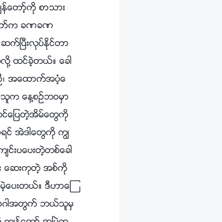
န္ေတာ့္ကို စာသား
ြၽန္ေတာ္က ခဏခဏ
 ဆက္ၿပီးလုပ္ႏိုင္တာ
လို႔ ထင္ခဲ့တယ္။ ေခါ
ညီ၊ အေထာက္အပံ့ေ
၊ သူက ေန႔စဥ္ဘဝမွာ
င္ေျပတဲ့အိမ္ေတြကို
ရင္ အဲဒါေတြကို ကြၽ
 က်င္းပေပးတဲ့တစ္ေခါ
း ေဆးကုတဲ့ အစ္ကို
မဲ့ေပးတယ္။ ဒီဟာေၾ
္ေရာဂါအတြက္ ဘယ္သူမွ