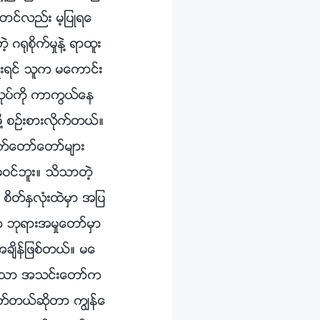
ေထာင္လည္း မ့ျပဳရေ
 ဂ႐ုစိုက္မႈနဲ႔ ရာထူး
ရးရင္ သူက မေကာင္း
လုပ္ကို ကာကြယ္ေန
ို႔ စဥ္းစားလိုက္တယ္။
က္ေတာ္ေတာ္မ်ား
ံးမဝင္ဘူး။ သိသာတဲ့
စိတ္ႏွလုံးထဲမွာ အျပ
 ဘုရားအမႈေတာ္မွာ
အခ်ိန္ျဖစ္တယ္။ မေ
ခံရမွသာ အသင္းေတာ္က
ယုတ္တယ္ဆိုတာ ကြၽန္ေ