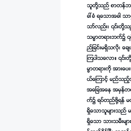
သူတို႔သည္ စာတန္ဘ
ခၚခံ ရေသာအခါ သာ၍ပင္
သာ္လည္း၊ ၎တို႔သည
သမၼာတရားဘက္၌ ၎တ
ည္ျခင္းမရွိသလို၊ ေခ
ၾကပါသေလာ။ ၎တို႔
မၼာတရားကို အားေပး
ယ္ေၾကာင့္ မည္သည့္
အေျခအေန အမွန္တကယ္
က္၌ ရပ္တည္ဖို႔ရန္
ရွိေသာသူမ်ားသည္ မ
ရွိေသာ သားသမီးမ်