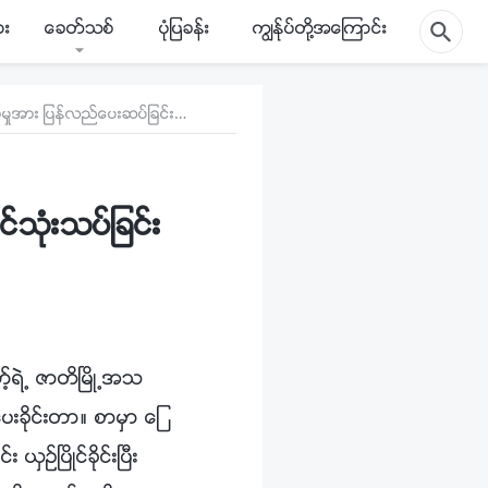
ား
ေခတ္သစ္
ပုံျပခန္း
ကြၽန္ုပ္တို႔အေၾကာင္း
၄၈။ ၾကင္နာမႈအား ျပန္လည္ေပးဆပ္ျခင္းအေပၚ ဆင္ျခင္သုံးသပ္ျခင္း
သုံးသပ္ျခင္း
့္ရဲ႕ ဇာတိၿမိဳ႕အသ
ိုင္းတာ။ စာမွာ ေျ
ၿပိဳင္ခိုင္းၿပီး