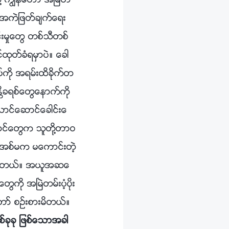
ု႔ ကြၽန္ေတာ္ အၿမဲတ
ု အကဲျဖတ္ခ်က္ေရး
င္းမႈေတြ တစ္သီတစ္
္ထုတ္ခံရမွာပဲ။ ေခါ
ကို အရမ္းထိခိုက္တ
ိခရစ္ေတြေနာက္ကို
ယာင္ေဆာင္ေခါင္းေ
ဆာင္ေတြက သူတို႔တာဝ
ူ႔အစ္မက မေကာင္းတဲ့
ကြယ္တယ္။ အယူအဆေ
ကို အၿမဲတမ္းပံ့ပိုး
ာ္ စဥ္းစားမိတယ္။
စ္ခုခု ျဖစ္ေသာအခါ