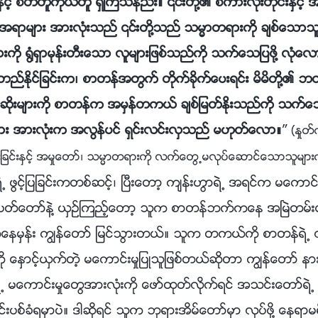
ႏွင့္ စိတ္တူကိုယ္တူ ရွိၾကသနည္း။ ၎တို႔၏ စကားလုံးတိုင္းႏွင့္ အျပ
ူအရာမ်ား အားလုံးသည္ ၎တို႔သည္ သမၼာတရားကို ခ်စ္ေသာသူ
ို ႐ြံရွာမုန္းတီးေသာ လူမ်ားျဖစ္သည္ကို သက္ေသျပဖို႔ လု
ည္ႏိုင္ျခင္းက၊ စာတန္အတြက္ တိုက္ခိုက္ေပးရင္း မိမိတို႔၏ ဘဝ
ဆိုးမ်ားကို စာတန္က အမွန္တကယ္ ခ်စ္ျမတ္ႏိုးသည္ကို သက္
 အားလုံးက အလြန္ပင္ ရွင္းလင္းလွသည္ မဟုတ္ေလာ။
”
(ႏႈတ
ျခင္းႏွင့္ အမႈေတာ္၊ သမၼာတရားကို လက္ေတြ႕မလုပ္ေဆာင္ေသာသူမ်ား
ဖြင့္ျပျခင္းကတစ္ဆင့္၊ ၿပီးေတာ့ က်န္းဟြာရဲ႕ အရင္က မေကာင္း
ကပတ္ေတာ္နဲ႔ ယွဥ္ၾကည့္ေတာ့ သူက စာတန္ဘက္ကေန အၿမဲတမ္း
ွက္ေနမွန္း ကြၽန္ေတာ္ ျမင္သြားတယ္။ သူက တကယ္ကို စာတန္ရဲ႕
 ေႏွာင့္ယွက္တဲ့ မေကာင္းမႈျပဳသူျဖစ္တယ္ဆိုတာ ကြၽန္ေတာ္ 
႕ မေကာင္းမႈေတြအားလုံးကို ေဖာ္ထုတ္လိုက္ရင္ အသင္းေတာ္ရဲ
းပစ္ခံရမွာပဲ။ ဒါဆိုရင္ သူက ဘုရားအိမ္ေတာ္မွာ လုပ္ဖို႔ ေနရာမရ