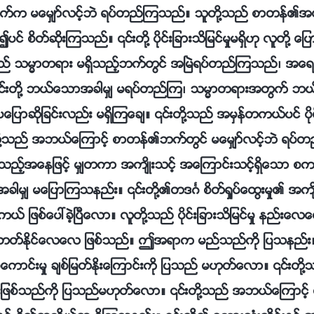
က္က မေမွ်ာ္လင့္ဘဲ ရပ္တည္ၾကသည္။ သူတို႔သည္ စာတန္၏အ
 စိတ္ဆိုးၾကသည္။ ၎တို႔ ပိုင္းျခားသိျမင္မႈမရွိဟု လူတို႔ ေျပ
္ သမၼာတရား မရွိသည့္ဘက္တြင္ အၿမဲရပ္တည္ၾကသည္၊ အေရးႀက
ို႔ ဘယ္ေသာအခါမွ် မရပ္တည္ၾက၊ သမၼာတရားအတြက္ ဘယ္
်ပေျပာဆိုျခင္းလည္း မရွိၾကေခ်။ ၎တို႔သည္ အမွန္တကယ္ပင္ ပိုင္း
သည္ အဘယ္ေၾကာင့္ စာတန္၏ဘက္တြင္ မေမွ်ာ္လင့္ဘဲ ရပ္
သည့္အေနျဖင့္ မွ်တကာ အက်ိဳးသင့္ အေၾကာင္းသင့္ရွိေသာ စ
အခါမွ် မေျပာၾကသနည္း။ ၎တို႔၏တဒဂၤ စိတ္ရႈပ္ေထြးမႈ၏ အက
 ျဖစ္ေပၚခဲ့ၿပီေလာ။ လူတို႔သည္ ပိုင္းျခားသိျမင္မႈ နည္
 မတတ္ႏိုင္ေလေလ ျဖစ္သည္။ ဤအရာက မည္သည္ကို ျပသနည္း။ ပို
ေကာင္းမႈ ခ်စ္ျမတ္ႏိုးေၾကာင္းကို ျပသည္ မဟုတ္ေလာ။ ၎တိ
ားျဖစ္သည္ကို ျပသည္မဟုတ္ေလာ။ ၎တို႔သည္ အဘယ္ေၾကာင့္