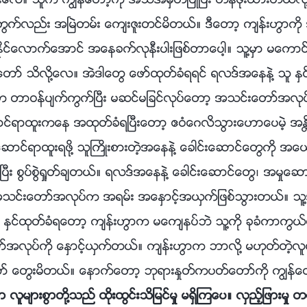
ူးေလ။ သူက ကြၽန္ေတာ့္ကို အသိအမွတ္ျပဳၿပီး တန္ဖိုးထားတယ္လိ
တြက္လည္း အၿမဲတမ္း ေက်းဇူးတင္မိတယ္။ ဒီေတာ့ က်န္းဟြာကိ
 မခံႏိုင္ေလာက္ေအာင္ အေနခက္လုနီးပါးျဖစ္တာေပါ့။ သူ႔မွာ မေကာ
န္ေတာ္ သိလို႔ေလ။ အဲဒါေတြ ေဖာ္ထုတ္ခံရရင္ ရလဒ္အေနနဲ႔ သူ ႏွင
က တာဝန္ပ်က္ကြက္ၿပီး မဆင္မျခင္လုပ္ေတာ့ အသင္းေတာ္အလုပ္
င္ရာထူးကေန အထုတ္ခံရၿပီးေတာ့ ဧဝံေဂလိသြားေဟာေပမဲ့ အႏၲ
ဆာင္ရာထူးရဖို႔ သူႀကိဳးစားတဲ့အေနနဲ႔ ေခါင္းေဆာင္ေတြကို အေ
ၿပီး စြပ္စြဲရႈတ္ခ်တယ္။ ရလဒ္အေနနဲ႔ ေခါင္းေဆာင္ေတြ၊ အမႈေ
ူး။ အသင္းေတာ္အလုပ္က အရမ္း အေႏွာင့္အယွက္ျဖစ္သြားတယ္။ သ
 ႏွင္ထုတ္ခံရေတာ့ က်န္းဟြာက မေက်နပ္ဘဲ သူ႔ကို ခုခံကာ
ာ္အလုပ္ကို ေႏွာင့္ယွက္တယ္။ က်န္းဟြာက ဘာလို႔ မဟုတ္တဲ့လူေတြ
္ ေတြးမိတယ္။ ေနာက္ေတာ့ ဘုရားႏႈတ္ကပတ္ေတာ္ကို ကြၽန္ေတ
ူမ်ားစြာတို႔သည္ ထိုးထြင္းသိျမင္မႈ မရွိၾကေပ။ လွည့္ျဖားမႈ တ