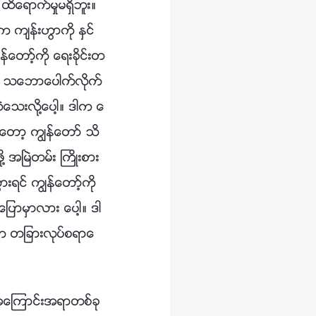
 ထိေရာက္မႈမရွိဘူး။
 က်န္းဟြာကို ႏွင္
ေတာ့္ကို ေရးခိုင္းတ
ုတာ သေဘာေပါက္လိုက္
ဲေသးလို႔ေပါ့။ ဒါက ေ
္ေတာ့ ကြၽန္ေတာ္ သိ
႔ အၿမဲတမ္း ႀကိဳးစား
င္ ကြၽန္ေတာ့္ကို
ျပာမွာလား ေပါ့။ ဒါ
တာ္က တျခားလုပ္စရာေ
 အေၾကာင္းအရာတစ္ခု