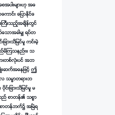
ေစအပါးမ်ားဟု အေ
ာေကာင္း ေျပာႏိုင္ေ
ီးသည့္အခ်ိန္တြင္
ေသာအခါမွ် ရပ္တ
ျခားသိျမင္မႈ ကင္းမဲ့
တည္မိၾကသနည္း။ သ
ကားတစ္လုံးပင္ အဘ
်ိဳးဆက္အေနျဖင့္ ဤ
းေလေလ သမၼာတရားဘ
င္းျခားသိျမင္မႈ မ
ု႔သည္ စာတန္၏ သစၥာ
 စာတန္ဘက္၌ အၿမဲရ