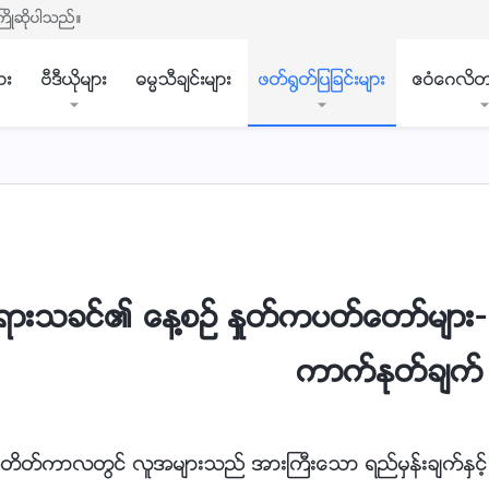
ႀကိဳဆိုပါသည္။
ား
ဗီဒီယိုမ်ား
ဓမၼသီခ်င္းမ်ား
ဖတ္႐ြတ္ျပျခင္းမ်ား
ဧဝံေဂလိတ
ားႏွင့္ အဆုံးသတ္မ်ား
ရားသခင္၏ ေန႔စဥ္ ႏႈတ္ကပတ္ေတာ္မ်ား
ကာက္ႏုတ္ခ်က္
ိတ္ကာလတြင္ လူအမ်ားသည္ အားႀကီးေသာ ရည္မွန္းခ်က္ႏွင့္ 