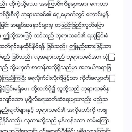
ျဖစ္သည္။ ထိုကဲ့သို႔ေသာ အေၾကာင္းကိစၥမ်ားအား ခဏတာ
္ဦးစီကို ဘုရားသခင္၏ ေရွ႕ေမွာက္တြင္ ေကာင္းမြန္
င္း အခ်ဳပ္အေႏွာင္မ်ားမွ တျဖည္းျဖည္းလြတ္ေျမာ
္၊ ဤသို႔အားျဖင့္ သင္သည္ ဘုရားသခင္၏ ရယူျခင္းခံ
သက္ရွင္ေနထိုင္ႏိုင္ရန္ ျဖစ္သည္။ ဤနည္းအားျဖင့္သာ
င္မည္ ျဖစ္သည္။ လူအမ်ားသည္ ဘုရားသခင္အား ယုံၾ
ည္ သို႔မဟုတ္ စာတန္အလိုရွိသည္မွာ အဘယ္အရာျဖ
ံၾကည္ၾကၿပီး ေရလိုက္ငါးလိုက္ျဖင့္သာ လိုက္ေလွ်ာက္ၾ
ခင္းမရွိေပ။ ထို႔ထက္ပို၍ သူတို႔သည္ ဘုရားသခင္ႏွ
င့္ေလ်ာ္ေသာ ပုဂၢိဳလ္ေရးဆက္ဆံေရးမ်ားလည္း မည္သ
္းခ်က္မ်ားႏွင့္ ဘုရားသခင္၏ အလိုေတာ္ကို ကဖ်
ရွိႏိုင္သည္။ လူသားတို႔သည္ မွန္ကန္ေသာ လမ္းေၾကာ
ေတြ႕အႀကဳံအတြင္း ၀င္ေရာက္ၿပီးျခင္း မရွိေသးေၾကာင္း