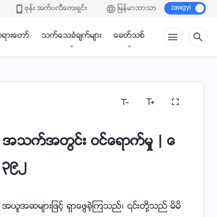
ဖုန္း အက္ပလီေကးရွင္း
ျမန္မာဘာသာ
ရားေတာ္
သက္ေသခံခ်က္မ်ား
ေခတ္သစ္
- အသက္အတြင္း ဝင္ေရာက္မႈ | ေ
 ၃၉၂
အယူအဆမ်ားျဖင့္ ရွာေဖြခဲ့ၾကသည္၊ ၎တို႔သည္ မိမိ