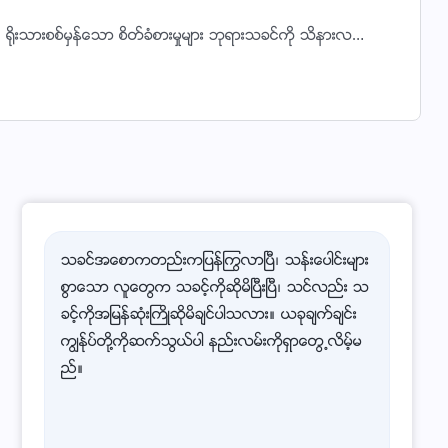
ွန္ေသာ စိတ္ခံစားမႈမ်ား ဘုရားသခင္ကို သိနားလည္
 လူတို႔က မၾကာခဏ...
သခင္အေစာကတည္းကျပန္ႂကြလာၿပီ၊ သန္းေပါင္းမ်ား
စြာေသာ လူေတြက သခင့္ကိုဆိုမိၿပီးၿပီ၊ သင္လည္း သ
ခင့္ကိုအျမန္ဆုံးႀကိဳဆိုမိခ်င္ပါသလား။ ယခုခ်က္ခ်င္း
ကြၽန္ုပ္တို႔ကိုဆက္သြယ္ပါ နည္းလမ္းကိုရွာေတြ႕လိမ့္မ
ည္။