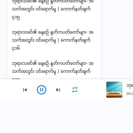
ဘုရားသခင္၏ ေန႔စဥ္ ႏႈတ္ကပတ္ေတာ္မ်ား- အ
သက္အတြင္း ဝင္ေရာက္မႈ | ေကာက္ႏုတ္ခ်က္
၄၁၅
ဘုရားသခင္၏ ေန႔စဥ္ ႏႈတ္ကပတ္ေတာ္မ်ား- အ
သက္အတြင္း ဝင္ေရာက္မႈ | ေကာက္ႏုတ္ခ်က္
၄၁၆
ဘုရားသခင္၏ ေန႔စဥ္ ႏႈတ္ကပတ္ေတာ္မ်ား- အ
သက္အတြင္း ဝင္ေရာက္မႈ | ေကာက္ႏုတ္ခ်က္
၄၁၇
ဘုရားသခင္၏ ေန႔စဥ္ ႏႈတ္ကပတ္ေတာ္မ်ား- အ
00:
သက္အတြင္း ဝင္ေရာက္မႈ | ေကာက္ႏုတ္ခ်က္
၄၁၈
စာရင္း
ဘုရားသခင္၏ ေန႔စဥ္ ႏႈတ္ကပတ္ေတာ္မ်ား- အ
မူလစာမ်က္ႏွာ
စာအုပ္မ်ား
ဗီဒီယိုမ်ား
ဓမၼသီခ်င္