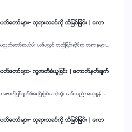
န္ လာျခင္းမဟုတ္ဘဲ...
တ္ေတာ္မ်ား- ဘုရားသခင္ကို သိျမင္ျခင္း | ေကာ
ပညတ္ေတာ္ဆယ္ပါး ယဇ္ပလႅင္ တည္ျခင္းဆိုင္ရာ တရားႏုမ်ား
ရင္ခ်က္မ်ား ခိုးမႈႏွင့္...
တ္ေတာ္မ်ား- လူ႔ဇာတိခံယူျခင္း | ေကာက္ႏုတ္ခ်က္
က္ျပန္ပ်က္စီးေစၿပီးျဖစ္သကဲ့သို႔၊ ယင္းသည္ အဆုံးစြန္ အ
ကာ အႀကီးအက်ယ္...
တ္ေတာ္မ်ား- ဘုရားသခင္ကို သိျမင္ျခင္း | ေကာ