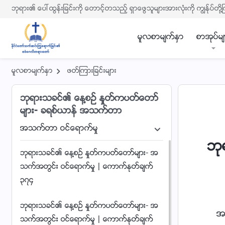
ဘုရား၏ ေပၚထြန္းျခင္းကို ေတာင့္တသည့္ ရွာေဖြသူမ်ားအားလုံးကို ကြၽန္ုပ္တို႔
မူလစာမ်က္ႏွာ
စာအုပ္မ်
မူလစာမ်က္ႏွာ
ဖတ္ၾကားျခင္းမ်ား
ဘုရားသခင္၏ ေန႔စဥ္ ႏႈတ္ကပတ္ေတာ္
မ်ား- ခရစ္ယာန္ အသက္တာ
အသက္တာ ဝင္ေရာက္မႈ
ႈကို ေဖာ္ထုတ္ျခင္
အသက္တာ ဝင္ေရာက္မႈ
ပန္းတိုင္မ်
ဘု
ဘုရားသခင္၏ ေန႔စဥ္ ႏႈတ္ကပတ္ေတာ္မ်ား- အ
သက္အတြင္း ဝင္ေရာက္မႈ | ေကာက္ႏုတ္ခ်က္
၃၇၄
ဘုရားသခင္၏ ေန႔စဥ္ ႏႈတ္ကပတ္ေတာ္မ်ား- အ
အတ
သက္အတြင္း ဝင္ေရာက္မႈ | ေကာက္ႏုတ္ခ်က္