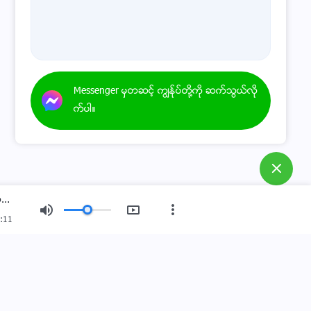
Messenger မွတဆင့္ ကြၽန္ုပ္တို႔ကို ဆက္သြယ္လို
က္ပါ။
ဘုရားသခင္၏ ေန႔စဥ္ ႏႈတ္ကပတ္ေတာ္မ်ား- အသက္အတြင္း ဝင္ေရာက္မႈ | ေကာက္ႏုတ္ခ်က္ ၃၉၂
:11
က္မ်ား
ေခတ္သစ္
ပုံျပခန္း
ကြၽန္ုပ္တို႔အေၾကာင္း