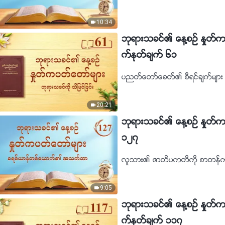
ဟုတ္ လႈပ္ရွားမႈမ်ားထဲတြင္ ပါဝင္ရ
10:34
ဘုရားသခင္၏ ေန႔စဥ္ ႏႈတ္ကပ
က္ႏုတ္ခ်က္ ၆၁
ပညတ္ေတာ္ေခတ္၏ စီရင္ခ်က္မ်ား 
အေစခံမ်ားအေပၚ ဆက္ဆံျခင္းဆိုင္ရာ စီ
20:21
ဘုရားသခင္၏ ေန႔စဥ္ ႏႈတ္ကပ
၁၂၇
လူသား၏ ဇာတိပကတိကို စာတန္က ေဖာ
လြန္အမင္း မ်က္စိကန္းေစၿပီးျဖစ္
9:05
ဘုရားသခင္၏ ေန႔စဥ္ ႏႈတ္ကပ
က္ႏုတ္ခ်က္ ၁၁၇