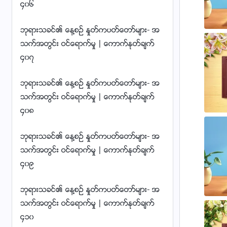
၄၀၆
ဘုရားသခင္၏ ေန႔စဥ္ ႏႈတ္ကပတ္ေတာ္မ်ား- အ
သက္အတြင္း ဝင္ေရာက္မႈ | ေကာက္ႏုတ္ခ်က္
၄၀၇
ဘုရားသခင္၏ ေန႔စဥ္ ႏႈတ္ကပတ္ေတာ္မ်ား- အ
သက္အတြင္း ဝင္ေရာက္မႈ | ေကာက္ႏုတ္ခ်က္
၄၀၈
ဘုရားသခင္၏ ေန႔စဥ္ ႏႈတ္ကပတ္ေတာ္မ်ား- အ
သက္အတြင္း ဝင္ေရာက္မႈ | ေကာက္ႏုတ္ခ်က္
၄၀၉
ဘုရားသခင္၏ ေန႔စဥ္ ႏႈတ္ကပတ္ေတာ္မ်ား- အ
သက္အတြင္း ဝင္ေရာက္မႈ | ေကာက္ႏုတ္ခ်က္
၄၁၀