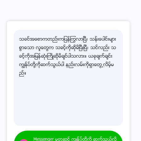
သခင္အေစာကတည္းကျပန္ႂကြလာၿပီ၊ သန္းေပါင္းမ်ား
စြာေသာ လူေတြက သခင့္ကိုဆိုမိၿပီးၿပီ၊ သင္လည္း သ
ခင့္ကိုအျမန္ဆုံးႀကိဳဆိုမိခ်င္ပါသလား။ ယခုခ်က္ခ်င္း
ကြၽန္ုပ္တို႔ကိုဆက္သြယ္ပါ နည္းလမ္းကိုရွာေတြ႕လိမ့္မ
ည္။
Messenger မွတဆင့္ ကြၽန္ုပ္တို႔ကို ဆက္သြယ္လို