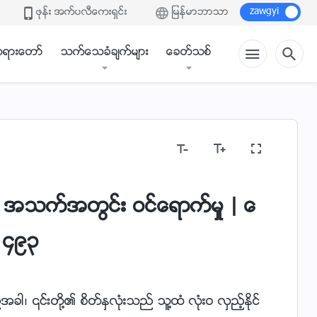
ဖုန္း အက္ပလီေကးရွင္း
ျမန္မာဘာသာ
ရားေတာ္
သက္ေသခံခ်က္မ်ား
ေခတ္သစ္
- အသက္အတြင္း ဝင္ေရာက္မႈ | ေ
 ၄၉၃
ခါ၊ ၎တို႔၏ စိတ္ႏွလုံးသည္ သူ႔ထံ လုံးဝ လွည့္ႏိုင္