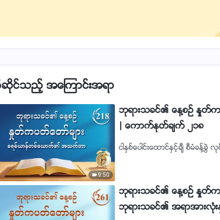
ဆိုင္သည့္ အေၾကာင္းအရာ
ဘုရားသခင္၏ ေန႔စဥ္ ႏႈတ္ကပ
| ေကာက္ႏုတ္ခ်က္ ၂၁၈
ငါႏွစ္ေပါင္းေထာင္ႏွင့္ခ်ီ စီမံခ
ကို အျပည့္အစုံ ေဖာ္ျပမည္။ ငါ့စီမံခ
9:50
ဘုရားသခင္၏ ေန႔စဥ္ ႏႈတ္
ဘုရားသခင္၏ အရာအားလုံးႏွင