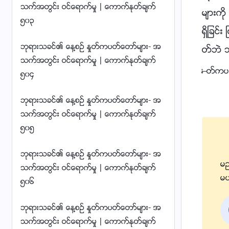
သက္အတြင္း ဝင္ေရာက္မႈ | ေကာက္ႏုတ္ခ်က္
မ်ားကိ
၅၀၃
ရွိျခင္
ဘုရားသခင္၏ ေန႔စဥ္ ႏႈတ္ကပတ္ေတာ္မ်ား- အ
တ္ဘဲ 
သက္အတြင္း ဝင္ေရာက္မႈ | ေကာက္ႏုတ္ခ်က္
—ႏႈတ္က
၅၀၄
ဘုရားသခင္၏ ေန႔စဥ္ ႏႈတ္ကပတ္ေတာ္မ်ား- အ
သက္အတြင္း ဝင္ေရာက္မႈ | ေကာက္ႏုတ္ခ်က္
၅၀၅
ဘုရားသခင္၏ ေန႔စဥ္ ႏႈတ္ကပတ္ေတာ္မ်ား- အ
မည
သက္အတြင္း ဝင္ေရာက္မႈ | ေကာက္ႏုတ္ခ်က္
မယ
၅၀၆
ဘုရားသခင္၏ ေန႔စဥ္ ႏႈတ္ကပတ္ေတာ္မ်ား- အ
သက္အတြင္း ဝင္ေရာက္မႈ | ေကာက္ႏုတ္ခ်က္