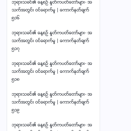
ဘုရားသခင္၏ ေန႔စဥ္ ႏႈတ္ကပတ္ေတာ္မ်ား- အ
သက္အတြင္း ဝင္ေရာက္မႈ | ေကာက္ႏုတ္ခ်က္
၅၁၆
ဘုရားသခင္၏ ေန႔စဥ္ ႏႈတ္ကပတ္ေတာ္မ်ား- အ
သက္အတြင္း ဝင္ေရာက္မႈ | ေကာက္ႏုတ္ခ်က္
၅၁၇
ဘုရားသခင္၏ ေန႔စဥ္ ႏႈတ္ကပတ္ေတာ္မ်ား- အ
သက္အတြင္း ဝင္ေရာက္မႈ | ေကာက္ႏုတ္ခ်က္
၅၁၈
ဘုရားသခင္၏ ေန႔စဥ္ ႏႈတ္ကပတ္ေတာ္မ်ား- အ
သက္အတြင္း ဝင္ေရာက္မႈ | ေကာက္ႏုတ္ခ်က္
၅၁၉
ဘုရားသခင္၏ ေန႔စဥ္ ႏႈတ္ကပတ္ေတာ္မ်ား- အ