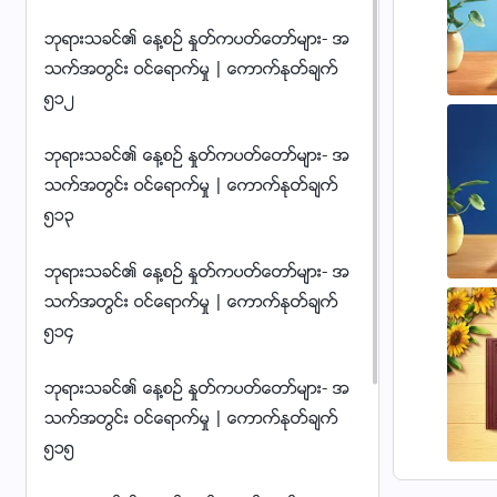
ဘုရားသခင္၏ ေန႔စဥ္ ႏႈတ္ကပတ္ေတာ္မ်ား- အ
သက္အတြင္း ဝင္ေရာက္မႈ | ေကာက္ႏုတ္ခ်က္
၅၁၂
ဘုရားသခင္၏ ေန႔စဥ္ ႏႈတ္ကပတ္ေတာ္မ်ား- အ
သက္အတြင္း ဝင္ေရာက္မႈ | ေကာက္ႏုတ္ခ်က္
၅၁၃
ဘုရားသခင္၏ ေန႔စဥ္ ႏႈတ္ကပတ္ေတာ္မ်ား- အ
သက္အတြင္း ဝင္ေရာက္မႈ | ေကာက္ႏုတ္ခ်က္
၅၁၄
ဘုရားသခင္၏ ေန႔စဥ္ ႏႈတ္ကပတ္ေတာ္မ်ား- အ
သက္အတြင္း ဝင္ေရာက္မႈ | ေကာက္ႏုတ္ခ်က္
၅၁၅