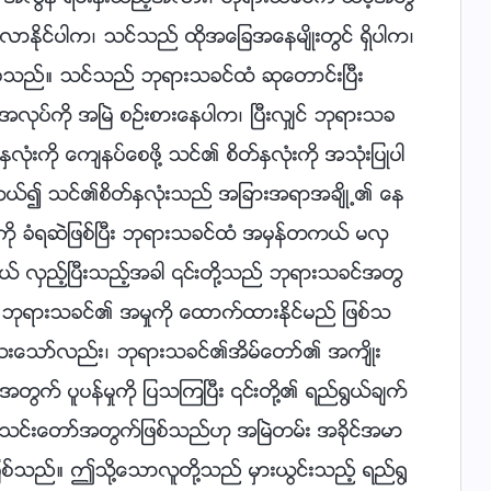
းႏွီးလာႏိုင္ပါက၊ သင္သည္ ထိုအေျခအေနမ်ိဳးတြင္ ရွိပါက၊
ေပသည္။ သင္သည္ ဘုရားသခင္ထံ ဆုေတာင္းၿပီး
ပ္ကို အၿမဲ စဥ္းစားေနပါက၊ ၿပီးလွ်င္ ဘုရားသခ
ုံးကို ေက်နပ္ေစဖို႔ သင္၏ စိတ္ႏွလုံးကို အသုံးျပဳပါ
အကယ္၍ သင္၏စိတ္ႏွလုံးသည္ အျခားအရာအခ်ိဳ႕၏ ေန
ကို ခံရဆဲျဖစ္ၿပီး ဘုရားသခင္ထံ အမွန္တကယ္ မလွ
ကယ္ လွည့္ၿပီးသည့္အခါ ၎တို႔သည္ ဘုရားသခင္အတြ
ပီး ဘုရားသခင္၏ အမႈကို ေထာက္ထားႏိုင္မည္ ျဖစ္သ
ုင္ေသးေသာ္လည္း၊ ဘုရားသခင္၏အိမ္ေတာ္၏ အက်ိဳး
႔အတြက္ ပူပန္မႈကို ျပသၾကၿပီး ၎တို႔၏ ရည္႐ြယ္ခ်က္
အသင္းေတာ္အတြက္ျဖစ္သည္ဟု အၿမဲတမ္း အခိုင္အမာ
းျဖစ္သည္။ ဤသို႔ေသာလူတို႔သည္ မွားယြင္းသည့္ ရည္႐ြ