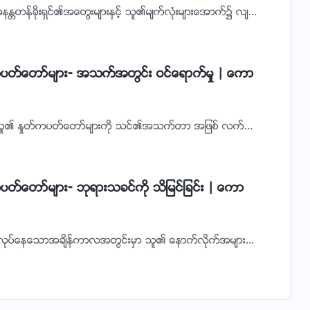
ခိုးရွင္၏အေတြးမ်ားႏွင့္ သူ၏မ်က္လုံးမ်ားေအာက္၌ လ်င္ျ
ြယ္...
ကပတ္ေတာ္မ်ား- အသက္အတြင္း ဝင္ေရာက္မႈ | ေကာ
ပီး သူ၏ ႏႈတ္ကပတ္ေတာ္မ်ားကို သင္၏အသက္တာ အျဖစ္ လက္ခံရ
 ေရွ႕ေမွာက္တြင္...
တ္ေတာ္မ်ား- ဘုရားသခင္ကို သိျမင္ျခင္း | ေကာ
ုပ္ေနေသာအခ်ိန္ကာလအတြင္းမွာ သူ၏ ေနာက္လိုက္အမ်ားစု
ာခဲ့ေသာ အရာတို႔ကို အျပည့္အဝ...