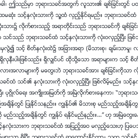
ခါ၊ ဤသည္မွာ ဘုရားသခင္အတြက္ လူသား၏ ခ်စ္ျခင္းတြင္ ပထ
မဆုံး သင့္ႏွလုံးသားကို သူ႔ထံ လွည့္ႏိုင္ရမည္။ ဘုရားသခင္ထံ
လုံးသား၌ လိုက္စားသည့္ အရာတိုင္းသည္ ဘုရားသခင္ကို ခ်စ္ျခင္
င္သည္ ဘုရားသခင္ထံ သင့္ႏွလုံးသားကို လုံးဝလွည့္ၿပီး ျဖစ
းမွလြဲ၍ သင့္ စိတ္ႏွလုံးထဲ၌ အျခားအရာ (မိသားစု၊ ခ်မ္းသာမႈ၊
ရွိလုနီးပါးျဖစ္သည္။ ရွိလွ်င္ပင္ ထိုသို႔ေသာ အရာမ်ားက သင့္ 
ားအလာမ်ားကို မေတြးဘဲ ဘုရားသခင္အား ခ်စ္ျခင္းကိုသာ လ
ခင္ထံ သင္၏ ႏွလုံးသားကို လုံးဝလွည့္ၿပီး ျဖစ္လိမ့္မည္။ သင့္
ီး ပုဂၢိဳလ္ေရး အက်ိဳးအျမတ္ကို အၿမဲလိုက္စားေနကာ၊ “ဘုရားသ
အခ်ိန္တြင္ ျပဳႏိုင္သနည္း။ ကြၽန္ုပ္၏ မိသားစု မည္သည့္အခ်ိ
ကို မည္သည့္အခ်ိန္တြင္ ကြၽန္ုပ္ ရႏိုင္မည္နည္း။...” ဟု အၿ
့္ႏွလုံးသားက ဘုရားသခင္ထံ အျပည့္အဝ မလွည့္ေသးဟု ျပေပ
မ်ားသာ ရွိၿပီး ဘုရားသခင္ထံ ဆုေတာင္းႏိုင္ကာ- သူက သင္ႏွ