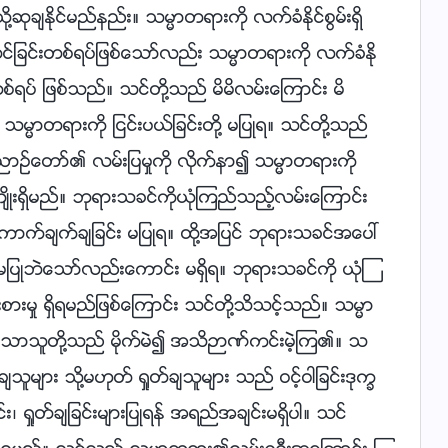
ုခ်ႏိုင္မည္နည္း။ သမၼာတရားကို လက္ခံႏိုင္စြမ္းရွိ
ျခင္းတစ္ရပ္ျဖစ္ေသာ္လည္း သမၼာတရားကို လက္ခံႏို
ပ္ ျဖစ္သည္။ သင္တို႔သည္ မိမိလမ္းေၾကာင္း မိ
င့္ သမၼာတရားကို ျငင္းပယ္ျခင္းတို႔ မျပဳရ။ သင္တို႔သည္
ာဝိညာဥ္ေတာ္၏ လမ္းျပမႈကို လိုက္နာ၍ သမၼာတရားကို
ဳးရွိမည္။ ဘုရားသခင္ကိုယုံၾကည္သည့္လမ္းေၾကာင္း
ေကာက္ခ်က္ခ်ျခင္း မျပဳရ။ ထို႔အျပင္ ဘုရားသခင္အေပၚ
ပဳဘဲေသာ္လည္းေကာင္း မရွိရ။ ဘုရားသခင္ကို ယုံၾ
စားမႈ ရွိရမည္ျဖစ္ေၾကာင္း သင္တို႔သိသင့္သည္။ သမၼာ
ေသာသူတို႔သည္ မိုက္မဲ၍ အသိဉာဏ္ကင္းမဲ့ၾက၏။ သ
ား သို႔မဟုတ္ ရႈတ္ခ်သူမ်ား သည္ ဝင့္ဝါျခင္းဒုကၡ
 ရႈတ္ခ်ျခင္းမ်ားျပဳရန္ အရည္အခ်င္းမရွိပါ။ သင္