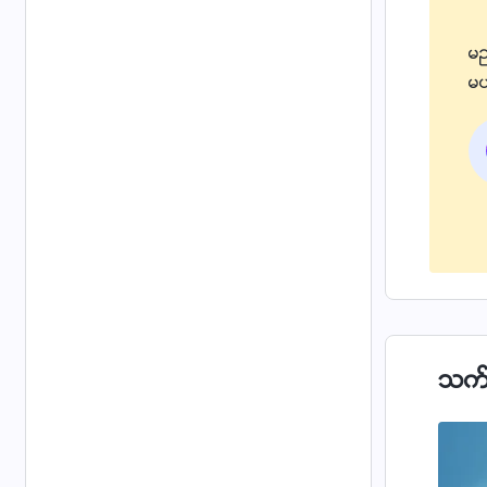
မည
မယ
သက္