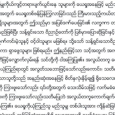
ွ်ကိုယ္က်င့္တရားပ်က္ယြင္းေန သူမ်ားကို ေယရႈအေနျဖင့္ မည္သို႔ဆ
 အတြက္ ေယရႈတစ္ဖန္ျပန္ႂကြလာျခင္းသည္ ႀကီးမားသည့္ကယ္တင္
းမရွိသူမ်ားအတြက္ ဤသည္မွာ အျပစ္ဒဏ္ေပးျခင္း၏ လကၡဏာ တစ္ရ
မည္ျဖစ္ၿပီး သန္႔ရွင္းေသာ ဝိညာဥ္ေတာ္ကို ျပစ္မွားေျပာဆိုျခင္းႏွ
္ကင္းမဲ့သူႏွင့္ ဝင့္ဝါသူမ်ား မျဖစ္ရ။ သို႔ေသာ္ သန္႔ရွင္းေသ
ာ ရွာေဖြသူမ်ား ျဖစ္ရမည္။ ဤနည္းျဖင့္သာ သင့္အတြက္ အက်ိ
ိျဖင့္ေလွ်ာက္လွမ္းရန္ သင္တို႔ကို ငါအႀကံျပဳ၏။ အလြယ္တကူ 
႔ ယုံၾကည္ရာတြင္ အလြတ္သေဘာျဖင့္ေသာ္လည္းေကာင္း၊ သတိမျ
သူတို႔သည္ အနည္းဆုံးအေနျဖင့္ စိတ္ႏွလုံးႏွိမ့္ခ်၍ ႐ိုေသေလး
ို ၾကားဖူးေသာ္လည္း ၎တို႔အတြက္ ေသးသိမ္သျဖင့္ လက္မခံ
းကို ၾကားဖူးေသာ္လည္းသတိမျပဳဘဲ အလြယ္တကူေကာက္ခ်က္ခ်သူမ်
နၾက၏။ ေယရႈကိုယုံၾကည္သူ မည္သူမွ် တစ္ပါးသူအား က်ိန္ဆဲျခင္း၊