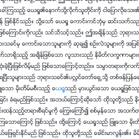
ေခၚၾကသည့္ ေယရႈ၏ေနာက္သို႔လိုက္သူတိုင္းကို ငါေျပာလိုေသး၏
န္ ျဖစ္ႏိုင္သည္။ သို႔ေသာ္ ေယရႈ ေကာင္းကင္ဘုံမွ ဆင္းသက္သည
န္ ျဖစ္ေၾကာင္းကိုလည္း သင္သိသင့္သည္။ ဤအခ်ိန္သည္ ဘုရားသခင
ရားသခင္မွ ေကာင္းေသာသူမ်ားကို ဆုခ်၍ စဥ္းလဲသူမ်ားကို အျပစ္
်က္သာရွိသည့္ အခ်ိန္ျဖစ္ေသာ လူသားသည္ နိမိတ္လကၡဏာမ်ားက
းဆုံးခဲ့ၿပီးျဖစ္လိမ့္မည္ ျဖစ္ေသာေၾကာင့္တည္း။ သမၼာတရားကိုလက္
းခံရၿပီးသူမ်ားသည္ ဘုရားသခင္၏ပလႅင္ေတာ္ေရွ႕သို႔ တစ္ဖန္ျပန္ေရာ
ဖဴေသာ မိုးတိမ္မစီးသည့္
ေယရႈ
သည္ မွားယြင္းေသာ ေယရႈျဖစ
ျခင္း ခံရမည္ျဖစ္သည္။ အဘယ္ေၾကာင့္ဆိုေသာ္ ထိုသူတို႔သည
္းထန္သည့္တရားစီရင္မႈကို ေႂကြးေၾကာ္၍ စစ္မွန္ေသာ အသက
ကေသာေၾကာင့္ ျဖစ္သည္။ ထို႔ေၾကာင့္ ေယရႈသည္ ျဖဴေသာ မိုးတိမ္ေပ
ယ္ေျဖရွင္းႏိုင္မည္ ျဖစ္သည္။ ထိုသူတို႔သည္ ေခါင္းမာလြန္း၏။ မိမ