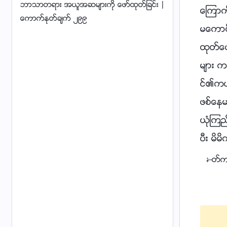
ဘာသာတရား အယူအဆမ်ားကို ေဖာ္ထုတ္ျခင္း |
ေၾကာက္
ေကာက္ႏုတ္ခ်က္ ၂၉၉
မေကာင
ထုတ္ေဖ
မ်ား က
င္၏ကယ္
ဖစ္ေနမ
ယုံၾကည
ပီး မိ
—ႏႈတ္