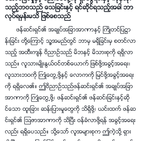
သည့္ဘဝသည္ ေသျခင္းႏွင့္ ရင္ဆိုင္ရသည့္အခါ ဘာ
လုပ္ရမွန္းမသိ ျဖစ္ေစသည္
ဖန္ဆင္းရွင္၏ အခ်ဳပ္အျခာအာဏာႏွင့္ ႀကိဳတင္ျပ႒ာ
န္းျခင္း တို႔ေၾကာင့္ သူ႔အမည္တြင္ ဘာမွ မရွိျခင္းမွ စတင္လာ
သည့္ အထီးက်န္ ဝိညာဥ္သည္ မိဘႏွင့္ မိသားစုကို ရရွိလာ
သည္။ လူသားမ်ိဳးႏြယ္ဝင္တစ္ေယာက္ ျဖစ္ဖို႔အခြင့္အေရး၊
လူသားဘဝကို ႀကဳံေတြ႕ဖို႔ႏွင့္ ေလာကကို ျမင္ဖို႔အခြင့္အေရး
ကို ရရွိေလ၏။ ဤဝိညာဥ္သည္ဖန္ဆင္းရွင္၏ အခ်ဳပ္အျခာ
အာဏာကို ႀကဳံေတြ႕ဖို႔၊ ဖန္ဆင္းရွင္၏ ဖန္ဆင္းျခင္းႏွင့္ဆို
င္ေသာ ထူးျခား ဆန္းျပားမႈေတြကို သိရွိဖို႔၊ ယင္းထက္ ဖန္ဆ
င္းရွင္၏ ၾသဇာအာဏာကို သိၿပီး ဝန္ခံလာဖို႔ရန္ အခြင့္အေရး
လည္း ရရွိေပသည္။ သို႔ေသာ္ လူအမ်ားစုက ဤကဲ့သို႔ ရွား