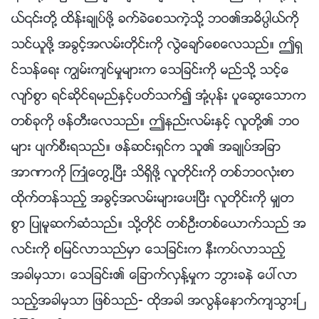
ယ္၎တို႔ ထိန္းခ်ဳပ္ဖို႔ ခက္ခဲေစသကဲ့သို႔ ဘဝ၏အဓိပၸါယ္ကို
သင္ယူဖို႔ အခြင့္အလမ္းတိုင္းကို လြဲေခ်ာ္ေစေလသည္။ ဤရွ
င္သန္ေရး ကြၽမ္းက်င္မႈမ်ားက ေသျခင္းကို မည္သို႔ သင့္ေ
လ်ာ္စြာ ရင္ဆိုင္ရမည္ႏွင့္ပတ္သက္၍ အုံ႔ပုန္း ပူေဆြးေသာက
တစ္ခုကို ဖန္တီးေလသည္။ ဤနည္းလမ္းႏွင့္ လူတို႔၏ ဘဝ
မ်ား ပ်က္စီးရသည္။ ဖန္ဆင္းရွင္က သူ၏ အခ်ဳပ္အျခာ
အာဏာကို ႀကဳံေတြ႕ၿပီး သိရွိဖို႔ လူတိုင္းကို တစ္ဘဝလုံးစာ
ထိုက္တန္သည့္ အခြင့္အလမ္းမ်ားေပးၿပီး လူတိုင္းကို မွ်တ
စြာ ျပဳမူဆက္ဆံသည္။ သို႔တိုင္ တစ္ဦးတစ္ေယာက္သည္ အ
လင္းကို စျမင္လာသည္မွာ ေသျခင္းက နီးကပ္လာသည့္
အခါမွသာ၊ ေသျခင္း၏ ေျခာက္လွန႔္မႈက ဘြားခနဲ ေပၚလာ
သည့္အခါမွသာ ျဖစ္သည္- ထိုအခါ အလြန္ေနာက္က်သြားၿ