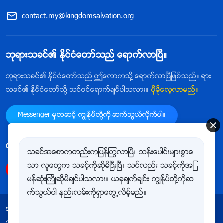
contact.my@kingdomsalvation.org
ဘုရားသခင္၏ ႏိုင္ငံေတာ္သည္ ေရာက္လာၿပီ။
ဘုရားသခင္၏ ႏိုင္ငံေတာ္သည္ ဤေလာကသို႔ ေရာက္လာၿပီျဖစ္သည္။ ရား
သခင္၏ ႏိုင္ငံေတာ္သို႔ သင္ဝင္ေရာက္ခ်င္ပါသလား။
ပိုမိုေလ့လာမည္။
Messenger မွတဆင့္ ကြၽန္ုပ္တို႔ကို ဆက္သြယ္လိုက္ပါ။
ကြၽန္ုပ္တို႔ကို follow ျပဳလုပ္ရန္
သခင္အေစာကတည္းကျပန္ႂကြလာၿပီ၊ သန္းေပါင္းမ်ားစြာေ
သာ လူေတြက သခင့္ကိုဆိုမိၿပီးၿပီ၊ သင္လည္း သခင့္ကိုအျ
မန္ဆုံးႀကိဳဆိုမိခ်င္ပါသလား။ ယခုခ်က္ခ်င္း ကြၽန္ုပ္တို႔ကိုဆ
က္သြယ္ပါ နည္းလမ္းကိုရွာေတြ႕လိမ့္မည္။
အသုံးျပဳျခင္းဆိုင္ရာ စည္းမ်ဥ္းစည္းကမ္းမ်ား
ကိုယ္ေရးလုံၿခဳံမႈ မူဝါဒ
ေက်းဇူးတင္ရွိျခင္း