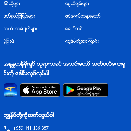
ဗီဒီယိုမ်ား
ဓမၼသီခ်င္းမ်ား
ဖတ္႐ြတ္ျပျခင္းမ်ား
ဧဝံေဂလိတရားေတာ္
သက္ေသခံခ်က္မ်ား
ေခတ္သစ္
ပုံျပခန္း
ကြၽန္ုပ္တို႔အေၾကာင္း
အနႏၲတန္ခိုးရွင္ ဘုရားသခင္ အသင္းေတာ္ အက္ပလီေကးရွ
င္းကို ေဒါင္းလုဒ္လုပ္ပါ
ကြၽန္ုပ္တို႔ကိုဆက္သြယ္ပါ
+959-441-136-387