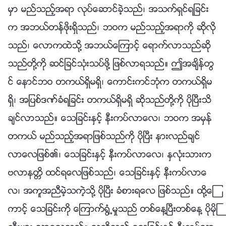
မွာ မည္သည့္အရာ လုပ္ေဆာင္ခဲ့သည္၊ အသက္ရွင္ရျခင္း
က အဘယ္တန္ဖိုးရွိသည္၊ ဘဝက မည္သည့္အရာကို ဆိုလို
သည္၊ ေလာကထဲသို႔ အဘယ္ေၾကာင့္ ေရာက္လာသည္ဆို
သည္တို႔ကို ဆင္ျခင္သုံးသပ္ဖို႔ ျဖစ္လာရသည္။ ဤအခ်ိန္တြ
င္ ေနာင္ဘဝ တကယ္ရွိမရွိ၊ ေကာင္းကင္ဘုံက တကယ္ရွိမ
ရွိ၊ အျပစ္ဒဏ္ခံရျခင္း တကယ္ရွိမရွိ ဆိုသည္တို႔ကို ပိုၿပီးသိ
ခ်င္လာသည္။ ေသျခင္းႏွင့္ နီးကပ္လာေလ၊ ဘဝက အမွန္
တကယ္ မည္သည့္အရာျဖစ္သည္ကို ပိုၿပီး နားလည္ခ်င္
လာေလျဖစ္၏၊ ေသျခင္းႏွင့္ နီးကပ္လာေလ၊ ႏွလုံးသားက
ဗလာနတၱိ ထင္ရေလျဖစ္သည္၊ ေသျခင္းႏွင့္ နီးကပ္လာေ
လ၊ အကူအညီမဲ့သကဲ့သို႔ ပိုၿပီး ခံစားရေလ ျဖစ္သည္။ ထို႔ေၾ
ကာင့္ ေသျခင္းကို ေၾကာက္႐ြံ႕မႈသည္ တစ္ေန႔ၿပီးတစ္ေန႔ ပိုမိုႀ