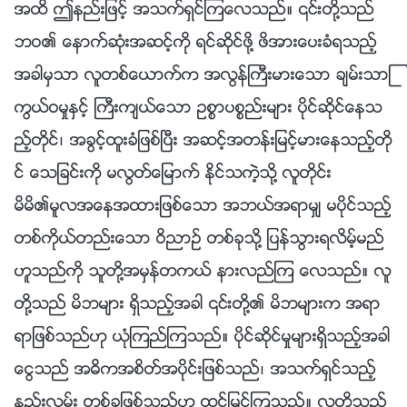
အထိ ဤနည္းျဖင့္ အသက္ရွင္ၾကေလသည္။ ၎တို႔သည္
ဘဝ၏ ေနာက္ဆုံးအဆင့္ကို ရင္ဆိုင္ဖို႔ ဖိအားေပးခံရသည့္
အခါမွသာ လူတစ္ေယာက္က အလြန္ႀကီးမားေသာ ခ်မ္းသာႂ
ကြယ္ဝမႈႏွင့္ ႀကီးက်ယ္ေသာ ဥစၥာပစၥည္းမ်ား ပိုင္ဆိုင္ေနသ
ည့္တိုင္၊ အခြင့္ထူးခံျဖစ္ၿပီး အဆင့္အတန္းျမင့္မားေနသည့္တို
င္ ေသျခင္းကို မလြတ္ေျမာက္ ႏိုင္သကဲ့သို႔ လူတိုင္း
မိမိ၏မူလအေနအထားျဖစ္ေသာ အဘယ္အရာမွ် မပိုင္သည့္
တစ္ကိုယ္တည္းေသာ ဝိညာဥ္ တစ္ခုသို႔ ျပန္သြားရလိမ့္မည္
ဟူသည္ကို သူတို႔အမွန္တကယ္ နားလည္ၾက ေလသည္။ လူ
တို႔သည္ မိဘမ်ား ရွိသည့္အခါ ၎တို႔၏ မိဘမ်ားက အရာ
ရာျဖစ္သည္ဟု ယုံၾကည္ၾကသည္။ ပိုင္ဆိုင္မႈမ်ားရွိသည့္အခါ
ေငြသည္ အဓိကအစိတ္အပိုင္းျဖစ္သည္၊ အသက္ရွင္သည့္
နည္းလမ္း တစ္ခုျဖစ္သည္ဟု ထင္ျမင္ၾကသည္။ လူတို႔သည္