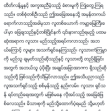
ထိတ္လန႔္မႈႏွင့္ အကူအညီမဲ့သည့္ ခံစားမႈကို ႀကဳံေတြ႕ၾကရ
သည္။ တစ္စုံတစ္ဦးသည္ ဤအေျခအေနသို႔ အမွန္တကယ္
ေရာက္လာသည့္အခါမွသာ လူတစ္ေယာက္ ကမာၻေျမႀကီးေ
ပၚမွာ ေျခခ်သည္ႏွင့္တစ္ၿပိဳင္နက္ ၎နားလည္ရမည့္ ပထမ
ဆုံးအရာက လူသား မည္သည့္အရပ္ကလာသည္၊ အဘ
ယ္ေၾကာင့္ လူမ်ား အသက္ရွင္ေနၾကသည္၊ လူသားကံၾကမၼာ
ကို မည္သူ ခ်မွတ္သည္ဆိုသည္ႏွင့္ လူသားတို႔ တည္ရွိျခင္း
အတြက္ အဘယ္သူ ပံ့ပိုးၿပီး အခ်ဳပ္အျခာအာဏာ ရွိသည္ဆို
သည္တို႔ ျဖစ္သည္ကိုသိျမင္လာသည္။ ဤအသိပညာသည္
လူအသက္ရွင္သည့္ စစ္မွန္သည့္ နည္းလမ္း၊ လူသား ရွင္သ
န္ ရပ္တည္ေရးအတြက္ မျဖစ္မေန လိုအပ္သည့္ အေျခခံျဖ
စ္ေလသည္။ မိသားစုကို မည္သို႔ေထာက္ပံ့ရမည္ သို႔မဟုတ္