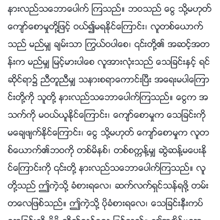
နားလည္သေဘာေပါက္ ၾကသည္။ ဘဝသည္ ေငြ သို႔မဟုတ္
ေက်ာ္ေစာမႈတို႔ျဖင့္ ဝယ္၍မရႏိုင္ေၾကာင္း၊ လူတစ္ေယာက္
သည္ မည္မွ် ခ်မ္းသာ ႂကြယ္ဝပါေစ၊ ၎တို႔၏ အဆင့္အတ
န္းက မည္မွ် ျမင့္မားပါေစ လူအားလုံးသည္ ေသျခင္းႏွင့္ ရင္
ဆိုင္ရာ၌ ညီတူညီမွ် သနားစရာေကာင္းၿပီး အေရးမပါေၾကာ
င္းတို႔ကို သူတို႔ နားလည္သေဘာေပါက္ၾကသည္။ ေငြက အ
သက္ကို မဝယ္ယူႏိုင္ေၾကာင္း၊ ေက်ာ္ေစာမႈက ေသျခင္းကို
မေခ်ဖ်က္ႏိုင္ေၾကာင္း၊ ေငြ သို႔မဟုတ္ ေက်ာ္ေစာမႈက လူတ
စ္ေယာက္၏ဘဝကို တစ္မိနစ္၊ တစ္စကၠန႔္မွ် ဆြဲဆန႔္မေပးႏို
င္ေၾကာင္းကို ၎တို႔ နားလည္သေဘာေပါက္ၾကသည္။ လူ
တို႔သည္ ဤကဲ့သို႔ ခံစားရေလ၊ ဆက္လက္ရွင္သန္ရဖို႔ တမ္း
တေလျဖစ္သည္။ ဤကဲ့သို႔ ပိုခံစားရေလ၊ ေသျခင္းနီးကပ္