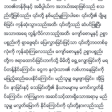
ဘဝ၏တန္ဖိုးႏွင့္ အဓိပၸါယ္က အဘယ္အရာျဖစ္သည္ စသ
ည္တို႔ျဖစ္သည္။ ၎တို႔ ႏွစ္မည္မွ်ၾကာပါေစ၊ ၎တို႔၏ ပ်ိဳမ်
စ္ျခင္း ကုန္ဆုံးသြားသည္အထိ၊ ၎တို႔သည္ ဆံပင္ျဖဴၿပီး
အသားအေရ တြန႔္လိပ္လာသည့္အထိ၊ ေက်ာ္ေစာမႈႏွင့္ ဥစၥာ
ပစၥည္းကို ရွာေဖြရင္း ေျပးလႊားျခင္းျဖင့္သာ ၎တို႔ဘဝတစ္ခု
လုံးကို ကုန္ဆုံးၾကေလသည္။ ေက်ာ္ေစာမႈႏွင့္ ဥစၥာပစၥည္း
တို႔က ဇရာေထာင္းျခင္းဘက္သို႔ မိမိတို႔ ေ႐ြ႕ေလွ်ာျခင္းကို မရ
ပ္တန႔္ႏိုင္ေၾကာင္း၊ ေငြက ႏွလုံးသား၏ လစ္ဟာေနျခင္းကို
မျဖည့္ဆည္းေပးႏိုင္ေၾကာင္း၊ မည္သူမွ် ေမြးဖြားျခင္း၊ အိုျခ
င္း၊ နာျခင္းႏွင့္ ေသျခင္းတို႔၏ နိယာမမ်ားမွ မကင္းလြတ္ႏို
င္ေၾကာင္း၊ ကံၾကမၼာက အဆင္သင့္ထားရွိေသာအရာမွ မည္
သူမွ် မလြတ္ေျမာက္ ႏိုင္ေၾကာင္းကို ၎တို႔နားလည္သည္