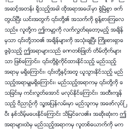
အဆင့္အတန္း ရွိသည့္အခါ ထိုအရာအေပၚမွာ စြဲၿမဲစြာ ဖက္
တြယ္ၿပီး ယင္းအတြက္ ၎တို႔၏ အသက္ကို စြန႔္စားၾကေလ
သည္။ လူတို႔က ဤကမာၻကို လက္လႊတ္ရေတာ့မည့္ အခ်ိန္
မွသာ ၎တို႔ဘဝ၏ အခ်ိန္မ်ားကို အသုံးခ်ၿပီး ႀကိဳးစားရွာေ
ဖြခဲ့သည့္ ဤအရာမ်ားသည္ ခဏတစ္ျဖဳတ္ တိမ္တိုက္မ်ား
သာ ျဖစ္ေၾကာင္း၊ ၎တို႔စြဲကိုင္ထားႏိုင္သည့္ မည္သည့္
အရာမွ မရွိေၾကာင္း၊ ၎တို႔ႏွင့္အတူ ယူသြားႏိုင္သည့္ မည္
သည့္အရာမွ်မရွိေၾကာင္း၊ မည္သည့္အရာကမွ ၎တို႔ကို ေ
သျခင္းမွ ကင္းလြတ္ေအာင္ မလုပ္ႏိုင္ေၾကာင္း၊ အထီးက်န္
သည့္ ဝိညာဥ္ကို သူ႔အျပန္လမ္းမွာ မည္သူကမွ အေဖာ္လုပ္ၿ
ပီး ႏွစ္သိမ့္မေပးႏိုင္ေၾကာင္း သိျမင္ေလ၏။ အဆိုးဆုံးက ဤ
အရာမ်ားထဲမွ မည္သည့္အရာကမွ လူတစ္ေယာက္ကို မက