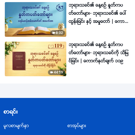
ဘုရားသခင္၏ ေန႔စဥ္ ႏႈတ္ကပ
တ္ေတာ္မ်ား- ဘုရားသခင္၏ ေပၚ
ထြန္းျခင္း ႏွင့္ အမႈေတာ္ | ေကာ
က္ႏုတ္ခ်က္ ၅၇
8:32
ဘုရားသခင္၏ ေန႔စဥ္ ႏႈတ္ကပ
တ္ေတာ္မ်ား- ဘုရားသခင္ကို သိျမ
င္ျခင္း | ေကာက္ႏုတ္ခ်က္ ၁၁၉
44:59
စာရင္း
မူလစာမ်က္ႏွာ
စာအုပ္မ်ား