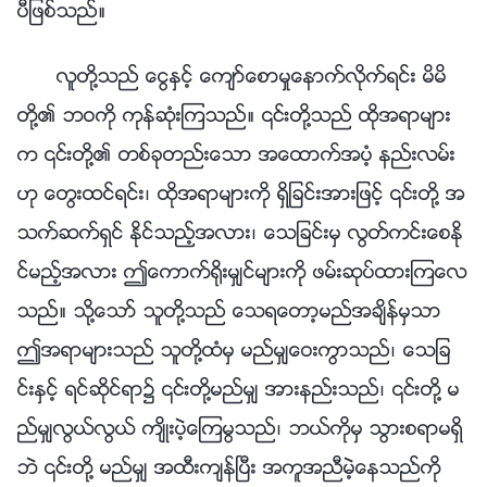
ပီျဖစ္သည္။
လူတို႔သည္ ေငြႏွင့္ ေက်ာ္ေစာမႈေနာက္လိုက္ရင္း မိမိ
တို႔၏ ဘဝကို ကုန္ဆုံးၾကသည္။ ၎တို႔သည္ ထိုအရာမ်ား
က ၎တို႔၏ တစ္ခုတည္းေသာ အေထာက္အပံ့ နည္းလမ္း
ဟု ေတြးထင္ရင္း၊ ထိုအရာမ်ားကို ရွိျခင္းအားျဖင့္ ၎တို႔ အ
သက္ဆက္ရွင္ ႏိုင္သည့္အလား၊ ေသျခင္းမွ လြတ္ကင္းေစႏို
င္မည့္အလား ဤေကာက္႐ိုးမွ်င္မ်ားကို ဖမ္းဆုပ္ထားၾကေလ
သည္။ သို႔ေသာ္ သူတို႔သည္ ေသရေတာ့မည္အခ်ိန္မွသာ
ဤအရာမ်ားသည္ သူတို႔ထံမွ မည္မွ်ေဝးကြာသည္၊ ေသျခ
င္းႏွင့္ ရင္ဆိုင္ရာ၌ ၎တို႔မည္မွ် အားနည္းသည္၊ ၎တို႔ မ
ည္မွ်လြယ္လြယ္ က်ိဳးပဲ့ေၾကမြသည္၊ ဘယ္ကိုမွ သြားစရာမရွိ
ဘဲ ၎တို႔ မည္မွ် အထီးက်န္ၿပီး အကူအညီမဲ့ေနသည္ကို