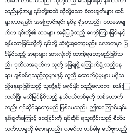
ကီးမား လာေလသည္။ လူတို႔သည္ ေသျခင္းႏွင့္ နီးကပ္လာ
သည္ႏွင့္အမွ် ၎တို႔အထဲ ထိုသို႔ေသာ ခံစားခ်က္မ်ား ထင္
ရွားလာရျခင္း အေၾကာင္းရင္း ႏွစ္ခု ရွိေပသည္။ ပထမအခ်
က္က ၎တို႔၏ ဘဝမ်ား အမွီျပဳခဲ့သည့္ ေက်ာ္ၾကားျခင္းႏွင့္
ခ်မ္းသာျခင္းတို႔ကို ၎တို႔ ဆုံးရႈံးရေတာ့မည္။ ေလာကမွာ ျမ
င္ႏိုင္သည့္ အရာမ်ား အားလုံးကို ထားခဲ့ရေတာ့မည္ျဖစ္သ
ည္။ ဒုတိယအခ်က္က သူတို႔ ေျခခ်ဖို႔ ေၾကာက္႐ြံ႕သည့္ေန
ရာ၊ ခ်စ္ခင္ရသည့္သူမ်ားႏွင့္ ကူညီ ေထာက္ပံ့မႈမ်ား မရွိသ
ည့္ေနရာျဖစ္သည့္ သူတို႔ႏွင့္ မရင္းႏွီး သည့္ေလာက၊ ဆန္းၾ
ကယ္ၿပီး မသိျမင္ႏိုင္သည့္ နယ္ပယ္တစ္ခုကို တစ္ေယာက္
တည္း ရင္ဆိုင္ရေတာ့မည္ ျဖစ္ေပသည္။ ဤအေၾကာင္းရင္း
ႏွစ္ခ်က္ေၾကာင့္ ေသျခင္းကို ရင္ဆိုင္ ရသူတိုင္းသည္ စိတ္မ
သက္သာမႈကို ခံစားရသည္။ ယခင္က တစ္ခါမွ မသိဖူးသည့္