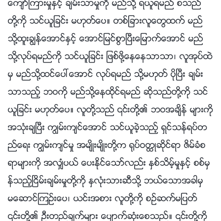
ေက်ာ္ၾကားမႈႏွင့္ ခ်မ္းသာမႈကို မည္သို႔ ရယူရမည္ စသည္
တို႔ကို သင္ယူျခင္း မဟုတ္ေပ။ တစ္ျခားလူေတြထက္ မည္
သို႔ထူးခြၽန္ေအာင္ႏွင့္ ေအာင္ျမင္စြာၿပီးေျမာက္ေအာင္ မည္
သို႔လုပ္ရမည္ကို သင္ယူျခင္း ျဖစ္ဖို႔ေနေနသာသာ၊ လူအုပ္ထဲ
မွ မည္သို႔ထင္ေပၚေအာင္ လုပ္ရမည္ သို႔မဟုတ္ ပိုၿပီး ခ်မ္း
သာသည့္ ဘဝကို မည္သို႔ေနထိုင္ရမည္ ဆိုသည္တို႔ကို သင္
ယူျခင္း မဟုတ္ေပ။ လူတို႔သည္ ၎တို႔၏ ဘဝအခ်ိန္ မ်ားကို
အသုံးခ်ၿပီး ကြၽမ္းက်င္ေအာင္ သင္ယူခဲ့သည့္ ရွင္သန္ရပ္တ
ည္ေရး ကြၽမ္းက်င္မႈ အမ်ိဳးမ်ိဳးတို႔က ႐ုပ္ဝတၳဳဆိုင္ရာ ဇိမ္ခံစ
ရာမ်ားကို အလွ်ံပယ္ ေပးႏိုင္ေသာ္လည္း ႏွစ္သိမ့္မႈႏွင့္ စစ္မွ
န္သည့္ၿငိမ္းခ်မ္းမႈတို႔ကို ႏွလုံးသားဆီသို႔ ဘယ္ေသာအခါမွ
မေဆာင္ၾကဥ္းေပ၊ ယင္းအစား လူတို႔ကို စဥ္ဆက္မျပတ္
၎တို႔၏ ဦးတည္ခ်က္မ်ား ေပ်ာက္ဆုံးေစသည္။ ၎တို႔ကို