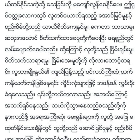
ယ္တင္ႏိုင္သကဲ့သို႔ ေသျခင္းကို မေက်ာ္လြန္ေစႏိုင္ေပ။ ဤ႐ု
ပ္ဝတၳဳေလာကတြင္ လူတစ္ေယာက္ရသည့္ ေအာင္ျမင္မႈႏွင့္
စည္းစိမ္တို႔သည္ ယာယီစိတ္ေက်နပ္မႈ၊ ခဏတာ သာယာမႈ၊
အတုအေယာင္ စိတ္သက္သာေစမႈတို႔ကိုေပးၿပီး ေရရွည္တြင္
လမ္းေပ်ာက္ေစပါသည္။ ထို႔ေၾကာင့္ လူတို႔သည္ ၿငိမ္းခ်မ္းမႈ၊
စိတ္သက္သာရာရမႈ၊ ၿငိမ္းေအးမႈတို႔ကို လိုလားေတာင့္တရ
င္း လူသားမ်ိဳးႏြယ္၏ က်ယ္ျပန႔္သည့္ ပင္လယ္ႀကီးထဲ ယက္
ကန္ယက္ကန္ျဖစ္ေနရင္း လႈိင္းလုံးမ်ားျဖင့္ အဖန္ဖန္ လႊမ္းမိုး
ခံရေလသည္။ ၎တို႔ဘယ္ကလာသည္၊ အဘယ္ေၾကာင့္
အသက္ရွင္ေနသည္၊ ဘယ္ကိုသြားေနသည္စသည္တို႔ကို
နားလည္ဖို႔ အေရးအႀကီးဆုံး ေမးခြန္းမ်ားကို လူတို႔ အေျဖ မ
ထုတ္ႏိုင္ေသးခ်ိန္တြင္ သူတို႔သည္ ေအာင္ျမင္မႈႏွင့္ စည္းစိမ္
မ်ား အားျဖင့္ ဆြဲေဆာင္ခံရၿပီး၊ လွည့္စားခံရကာ၊ ဤအရာ