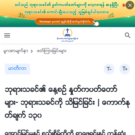
မူလစာမ်က္ႏွာ
ဖတ္ၾကားျခင္းမ်ား
မာတိကာ
ဘုရားသခင္၏ ေန႔စဥ္ ႏႈတ္ကပတ္ေတာ္
မ်ား- ဘုရားသခင္ကို သိျမင္ျခင္း | ေကာက္ႏု
တ္ခ်က္ ၁၃၀
ေအာင္ျမင္မႈႏွင့္ စည္းစိမ္တို႔ကို ရွာေဖြရင္းႏွင့္ ကုန္ဆုံး