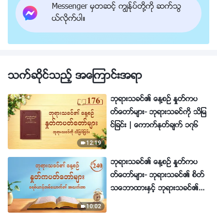
Messenger မွတဆင့္ ကြၽန္ုပ္တို႔ကို ဆက္သြ
ယ္လိုက္ပါ။
သက္ဆိုင္သည့္ အေၾကာင္းအရာ
ဘုရားသခင္၏ ေန႔စဥ္ ႏႈတ္ကပ
တ္ေတာ္မ်ား- ဘုရားသခင္ကို သိျမ
င္ျခင္း | ေကာက္ႏုတ္ခ်က္ ၁၇၆
12:19
ဘုရားသခင္၏ ေန႔စဥ္ ႏႈတ္ကပ
တ္ေတာ္မ်ား- ဘုရားသခင္၏ စိတ္
သေဘာထားႏွင့္ ဘုရားသခင္၏
အရာအားလုံးႏွင့္ျဖစ္ျခင္း | ေကာ
10:02
က္ႏုတ္ခ်က္ ၂၄၀