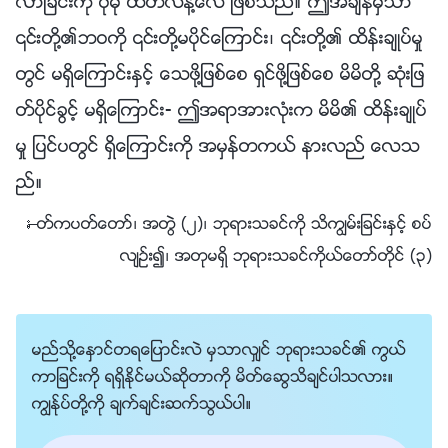
လာျခင္းကို ပိုမို ထိတ္လန႔္ေလ ျဖစ္သည္။ ဤအခ်ိန္မွသာ
၎တို႔၏ဘဝကို ၎တို႔မပိုင္ေၾကာင္း၊ ၎တို႔၏ ထိန္းခ်ဳပ္မႈ
တြင္ မရွိေၾကာင္းႏွင့္ ေသဖို႔ျဖစ္ေစ ရွင္ဖို႔ျဖစ္ေစ မိမိတို႔ ဆုံးျဖ
တ္ပိုင္ခြင့္ မရွိေၾကာင္း- ဤအရာအားလုံးက မိမိ၏ ထိန္းခ်ဳပ္
မႈ ျပင္ပတြင္ ရွိေၾကာင္းကို အမွန္တကယ္ နားလည္ ေလသ
ည္။
—ႏႈတ္ကပတ္ေတာ္၊ အတြဲ (၂)၊ ဘုရားသခင္ကို သိကြၽမ္းျခင္းႏွင့္ စပ္
လ်ဥ္း၍၊ အတုမရွိ ဘုရားသခင္ကိုယ္ေတာ္တိုင္ (၃)
မည္သို႔ေႏွာင္တရေျပာင္းလဲ မွသာလွ်င္ ဘုရားသခင္၏ ကြယ္
ကာျခင္းကို ရရွိႏိုင္မယ္ဆိုတာကို မိတ္ေဆြသိခ်င္ပါသလား။
ကြၽန္ုပ္တို႔ကို ခ်က္ခ်င္းဆက္သြယ္ပါ။