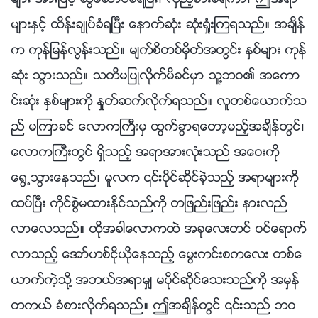
မ်ားႏွင့္ ထိန္းခ်ဳပ္ခံရၿပီး ေနာက္ဆုံး ဆုံးရႈံးၾကရသည္။ အခ်ိန္
က ကုန္ျမန္လြန္းသည္။ မ်က္စိတစ္မွိတ္အတြင္း ႏွစ္မ်ား ကုန္
ဆုံး သြားသည္။ သတိမျပဳလိုက္မိခင္မွာ သူ႔ဘဝ၏ အေကာ
င္းဆုံး ႏွစ္မ်ားကို ႏႈတ္ဆက္လိုက္ရသည္။ လူတစ္ေယာက္သ
ည္ မၾကာခင္ ေလာကႀကီးမွ ထြက္ခြာရေတာ့မည့္အခ်ိန္တြင္၊
ေလာကႀကီးတြင္ ရွိသည့္ အရာအားလုံးသည္ အေဝးကို
ေ႐ြ႕သြားေနသည္၊ မူလက ၎ပိုင္ဆိုင္ခဲ့သည့္ အရာမ်ားကို
ထပ္ၿပီး ကိုင္စြဲမထားႏိုင္သည္ကို တျဖည္းျဖည္း နားလည္
လာေလသည္။ ထိုအခါေလာကထဲ အခုေလးတင္ ဝင္ေရာက္
လာသည့္ ေအာ္ဟစ္ငိုယိုေနသည့္ ေမြးကင္းစကေလး တစ္ေ
ယာက္ကဲ့သို႔ အဘယ္အရာမွ် မပိုင္ဆိုင္ေသးသည္ကို အမွန္
တကယ္ ခံစားလိုက္ရသည္။ ဤအခ်ိန္တြင္ ၎သည္ ဘဝ