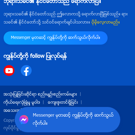
င္းကို ႏွစ္နာရီ သုံးနာရီခံရၿပီးေနာက္၊ ကြၽန္ေတာ့္ ေခါင္းမွေျခ
ဘုရားသခင္၏ ႏိုင္ငံေတာ္သည္ ေရာက္လာၿပီ။
အထိ နာက်င္ကိုက္ခဲကာ၊ ခြန္အားလုံးဝ မက်န္ေတာ့ေပ။
ဘုရားသခင္၏ ႏိုင္ငံေတာ္သည္ ဤေလာကသို႔ ေရာက္လာၿပီျဖစ္သည္။ ရား
ကြၽန္ေတာ္ ၾကမ္းျပင္ေပၚ လဲက်သြားၿပီး၊ မလႈပ္ႏိုင္ခဲ့ပါ၊ ကြၽ
သခင္၏ ႏိုင္ငံေတာ္သို႔ သင္ဝင္ေရာက္ခ်င္ပါသလား။
ပိုမိုေလ့လာမည္။
န္ေတာ့္ ဆီးအိမ္ႏွင့္ ဝမ္းတို႔ႏွင့္ ပတ္သက္သည့္ ထိန္းခ်ဳပ္မႈ
Messenger မွတဆင့္ ကြၽန္ုပ္တို႔ကို ဆက္သြယ္လိုက္ပါ။
မ်ားအားလုံးပင္ ဆုံးရႈံးခဲ့ရသည္။ ဤဆိုးယုတ္ေသာရဲမ်ား၏
ရက္စက္ၾကမ္းၾကဳတ္ေသာ ညႇဥ္းပန္းမႈကို ရင္ဆိုင္ရလ်က္၊
ကြၽန္ုပ္တို႔ကို follow ျပဳလုပ္ရန္
ကြၽန္ေတာ္ ယခင္က အလြန္ အျမင္ဖုံးလႊမ္းကာ အသိဉာဏ္မဲ့
ခဲ့ျခင္းအတြက္ မိမိကိုယ္ကို အမွန္တကယ္ မုန္းတီးမိသည္။
တုံးအစြာျဖင့္ ျပည္သူ႔လုံၿခဳံေရး ဌာနသည္ ဆင္ျခင္တုံတရား
ရွိသည့္ ေနရာတစ္ခုျဖစ္ၿပီး၊ ရဲမ်ားသည္ တရားမွ်တမႈကို ထိ
အသုံးျပဳျခင္းဆိုင္ရာ စည္းမ်ဥ္းစည္းကမ္းမ်ား
န္းသိမ္းကာ၊ ကြၽန္ေတာ့္ကို လႊတ္ေပးမည္ဟု ထင္မွတ္ခဲ့သ
ကိုယ္ေရးလုံၿခဳံမႈ မူဝါဒ
ေက်းဇူးတင္ရွိျခင္း
ည္။ ကြၽန္ေတာ့္ကို ေသလုနီးပါး ညႇဥ္းပန္း ႏွိပ္စက္ရင္း၊ သ
အေသးအဖြဲအခ်က္အလက္မ်ားႏွင့္ ပတ္သက္သည့္ မူဝါဒ
Messenger မွတဆင့္ ကြၽန္ုပ္တို႔ကို ဆက္သြယ္
က္ေသအေထာက္အထား စိုးစဥ္းမွ်မရွိဘဲ ညႇဥ္းပန္းမႈမွတစ္
Copyright © 2026
အနႏၲတန္ခိုးရွင္ ဘုရားသခင္ အသင္းေတာ္
လိုက္ပါ။
ဆင့္ ခံဝန္ခ်က္တစ္ခုကို အဓမၼယူရန္ ႀကိဳးစားရ ေလာက္ေ
လုပ္ပိုင္ခြင့္အားလုံး မူပိုင္ျဖစ္သည္။