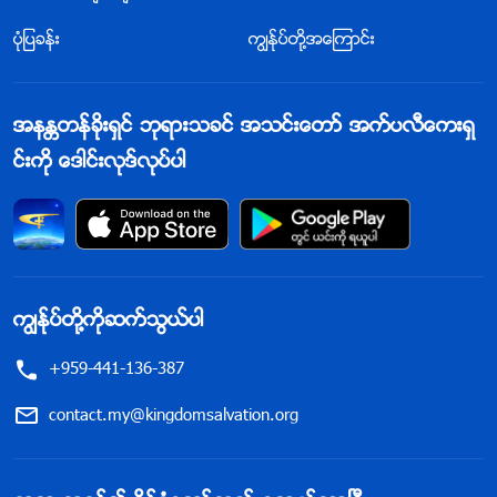
အပူဆုံးကာလ ျဖစ္ေသာ ေၾကာင့္ ကြၽန္ေတာ့္မွာ မခ်ိတင္
ကဲေဝဒနာ ႏွင့္ ပူေလာင္ျခင္း ႏွစ္မ်ိဳးလုံး ခံစားေနခဲ့ရသည္၊
ပုံျပခန္း
ကြၽန္ုပ္တို႔အေၾကာင္း
ေခြၽးသီးေခြၽးေပါက္မ်ားက ကြၽန္ေတာ့္မ်က္ႏွာေပၚမွ အဆက္
မျပတ္ က်ဆင္းလာခဲ့သည္။ ေတာင့္ခံရန္ ကြၽန္ေတာ္ အလြန္
အနႏၲတန္ခိုးရွင္ ဘုရားသခင္ အသင္းေတာ္ အက္ပလီေကးရွ
အခက္ေတြ႕ေနသည္မွာ အသက္ရႈဖို႔ ခက္ေနကာ၊ သတိလစ္
င္းကို ေဒါင္းလုဒ္လုပ္ပါ
လုနီးပါးအထိ ျဖစ္ေလသည္။ သို႔ေသာ္ျငားလည္း ဤဆိုးယု
တ္ေသာ ရဲအုပ္စုသည္ ကြၽန္ေတာ့္ ကံမေကာင္းအေၾကာင္းမ
လွျခင္းကို ဝမ္းေျမာက္ဝမ္းသာ ျဖစ္႐ုံသာရွိခဲ့သည္။ “အဆ
င္ေျပရဲ႕လား” ဟု သူတို႔ထဲမွ တစ္ေယာက္က ေျပာသည္။ “မ
ကြၽန္ုပ္တို႔ကိုဆက္သြယ္ပါ
င္း စကားေျပာဖို႔ဆက္ျငင္းေနဦးမယ္ဆိုရင္၊ ငါတို႔မွာ မင္းကို
ကိုယ္တြယ္ဖို႔ ေနာက္ထပ္ နည္းလမ္းေတြ အမ်ားႀကီးရွိတ
+959-441-136-387
ယ္။” ကြၽန္ေတာ္ မေျဖသည္ကို ျမင္သည့္အခါ၊ သူတို႔က ေဒါ
contact.my@kingdomsalvation.org
သူပုန္ထကာ “ဒီေတာ့ မင္းက မလုံေလာက္ ေသးဘူးကိုး ဟု
တ္လား။ ထပ္လုပ္စမ္းေဟ့” ဟု ေျပာခဲ့သည္… ဤညႇဥ္းဆဲျခ