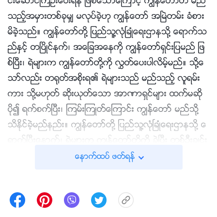
င္းေဆာင္ၾကဥ္းေပးရန္ ျဖစ္ေသာေၾကာင့္ ကြၽန္ေတာ္တ မည္
သည့္အမွားတစ္ခုမွ် မလုပ္ခဲ့ဟု ကြၽန္ေတာ္ အၿမဲတမ္း ခံစား
မိခဲ့သည္။ ကြၽန္ေတာ္တို႔ ျပည္သူ႔လုံၿခဳံေရးဌာနသို႔ ေရာက္သ
ည္ႏွင့္ တၿပိဳင္နက္၊ အေျခအေနကို ကြၽန္ေတာ္ရွင္းျပမည္ ျဖ
စ္ၿပီး၊ ရဲမ်ားက ကြၽန္ေတာ္တို႔ကို လႊတ္ေပးပါလိမ့္မည္။ သို႔ေ
သာ္လည္း တ႐ုတ္အစိုးရ၏ ရဲမ်ားသည္ မည္သည့္ လူရမ္း
ကား သို႔မဟုတ္ ဆိုးယုတ္ေသာ အာဏာရွင္မ်ား ထက္မဆို
ပို၍ ရက္စက္ၿပီး၊ ၾကမ္းၾကဳတ္ေၾကာင္း ကြၽန္ေတာ္ မည္သို႔
သိႏိုင္ခဲ့မည္နည္း။ ကြၽန္ေတာ္တို႔ ျပည္သူ႔လုံၿခဳံေရးဌာနသို႔ ေ
ရာက္ၿပီးေနာက္၊ ရဲမ်ားက ကြၽန္ေတာ္တို႔ကို ခြဲၿပီး တစ္ဦးခ်င္း
မစစ္ေၾကာမီ ရွင္းျပခြင့္ပင္ မေပးခဲ့ပါ။ ကြၽန္ေတာ္ စစ္ေဆးခ
ေနာက္ထပ္ ဖတ္ရန္
န္းထဲသို႔ ဝင္ေရာက္လိုက္ၿပီး မၾကာမီပင္ ရဲတစ္ေယာက္က
“ကြန္ျမဴနစ္ပါတီရဲ႕ မူဝါဒက ‘ဝန္ခံတဲ့ သူေတြအတြက္ သက္
ညႇာမႈနဲ႔ ဆန္႔က်င္သူေတြအတြက္ ျပင္းထန္မႈ’ ဆိုၿပီး ျဖစ္တ