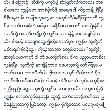
ယ္။ ဒါေၾကာင့္၊ အဲဒါကို မလုပ္ဖို႔ ဆုံးျဖတ္လိုက္တယ္။ တစ္
ခါတေလ ကြၽန္မမွာ အာ႐ုံစိုက္ဖို႔ အေရးေပၚ ကိစၥတခ်ိဳ႕ရွိၿပီး
ဖိစီးေနတုန္း တျခားလူေတြမွာ အလုပ္သိပ္မရွိၾကတာကို ကြၽ
န္မ သတိထားမိတဲ့အခါမွာ အခ်ိန္ဇယားထက္ ေစာၿပီးႏိုင္ေ
အာင္လို႔ အလုပ္တခ်ိဳ႕ကို ကြၽန္မ တာဝန္ခြဲေဝေပးခ်င္ခဲ့တ
ယ္။ ဒါေပမဲ့ ေသခ်ာေတြးၿပီးတဲ့ေနာက္မွာ၊ ကြၽန္မ သူတို႔ကို
မခိုင္းရက္ႏိုင္ခဲ့ဘူး။ ကိုယ့္ဘာသာ ေတြးမိတယ္။ “သူတို႔ရဲ႕
အလုပ္ပမာဏကို ငါ တိုးေပးလိုက္ရင္၊ ငါက မညႇာမတာခိုင္း
လြန္းၿပီး၊ သူတို႔ကို နားခ်ိန္ဘာမွ မေပးဘူးလို႔ ထင္ၾကမွာ မ
ဟုတ္လား။ ထားလိုက္ပါ၊ ငါ့ဘာသာ လုပ္လိုက္တာပဲ ပိုေ
ကာင္းပါတယ္ေလ”ေပါ့။ ဒါေပမဲ့ အဲဒီအလုပ္ လုပ္ေနတုန္းမွာ
နည္းနည္း မမွ်တဘူးလို႔ ကြၽန္မ ခံစားရတယ္။ အထူးသျဖင့္
ကြၽန္မ အလုပ္လုပ္ေနတုန္း သူတို႔ သက္ေသာင့္သက္သာ ျဖ
စ္ေနၾကတာကို ျမင္ေတာ့၊ ကြၽန္မ ပိုလို႔ေတာင္ မေက်မခ်မ္းျ