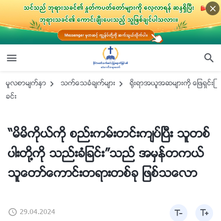
မူလစာမ်က္ႏွာ
သက္ေသခံခ်က္မ်ား
႐ိုးရာအယူအဆမ်ားကို ေျဖရွင္းျ
ခင္း
“မိမိကိုယ္ကို စည္းကမ္းတင္းက်ပ္ၿပီး သူတစ္
ပါးတို႔ကို သည္းခံျခင္း”သည္ အမွန္တကယ္
သူေတာ္ေကာင္းတရားတစ္ခု ျဖစ္သေလာ
29.04.2024