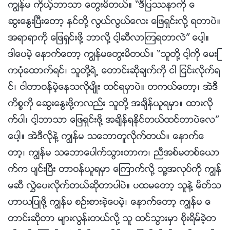
ကြၽန္မ ကိုယ့္ဘာသာ ေတြးမိတယ္။ “ဒီျပႆနာကို ေ
ဆြးေႏြးၿပီးေတာ့ နင္တို႔ လြယ္လြယ္ေလး ေျဖရွင္းလို႔ ရတာပဲ။
အရာရာကို ေျဖရွင္းဖို႔ ဘာလို႔ ငါ့ဆီလာၾကရတာလဲ” ေပါ့။
ဒါေပမဲ့ ေနာက္ေတာ့ ကြၽန္မေတြးမိတယ္။ “သူတို႔ ငါ့ကို ေမးၾ
ကပုံေထာက္ရင္၊ သူတို႔ရဲ႕ ေတာင္းဆိုခ်က္ကို ငါ ျငင္းလိုက္ရ
င္၊ ငါတာဝန္မဲ့ေနသလိုမ်ိဳး ထင္ရမွာပဲ။ တကယ္ေတာ့၊ အဲဒီ
ကိစၥကို ေဆြးေႏြးဖို႔ကလည္း သူတို႔ အခ်ိန္ယူရမွာ။ ထားလို
က္ပါ၊ ငါ့ဘာသာ ေျဖရွင္းဖို႔ အခ်ိန္ရႏိုင္တယ္ထင္တာပဲေလ”
ေပါ့။ အဲဒီလိုနဲ႔ ကြၽန္မ သေဘာတူလိုက္တယ္။ ေနာက္ေ
တာ့၊ ကြၽန္မ သေဘာေပါက္သြားတာက၊ ညီအစ္မတစ္ေယာ
က္က ပ်င္းၿပီး တာဝန္ယူရမွာ ေၾကာက္လို႔ သူ႔အလုပ္ကို ကြၽန္
မဆီ လႊဲေပးလိုက္တယ္ဆိုတာပါပဲ။ ပထမေတာ့ သူနဲ႔ မိတ္သ
ဟာယျပဳဖို႔ ကြၽန္မ စဥ္းစားခဲ့ေပမဲ့၊ ေနာက္ေတာ့ ကြၽန္မ ေ
တာင္းဆိုတာ မ်ားလြန္းတယ္လို႔ သူ ထင္သြားမွာ စိုးရိမ္ခဲ့တ