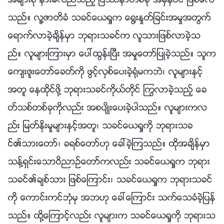
အမ်ားစု နားမလည္သည့္ ျပႆနာတစ္ခု အမွန္ပင္ ျဖစ္ေလ
သည္။ လူ႔ဇာတိခံ သခင္ေယရႈက ေ႐ြးႏႈတ္ျခင္းအမႈအတြက္
ေရာက္လာခဲ့ခ်ိန္မွာ ဘုရားသခင္က လူသားျဖစ္လာခဲ့သ
ည္။ လူမ်ားၾကားမွာ ေပၚထြန္းၿပီး အမႈေတာ္ျပဳခဲ့သည္။ သူက
ေက်းဇူးေတာ္ေခတ္ကို ဖြင့္လွစ္ေပးခဲ့႐ုံမကဘဲ၊ လူမ်ားႏွင့္
အတူ ေနထိုင္ဖို႔ ဘုရားသခင္ကိုယ္တိုင္ ႂကြလာခဲ့သည့္ ေခ
တ္သစ္တစ္ခုကိုလည္း အစပ်ိဳးေပးခဲ့ပါသည္။ လူမ်ားကလ
ည္း ျမတ္ႏိုးမႈမ်ားႏွင့္အတူ၊ သခင္ေယရႈကို ဘုရားသခ
င္၏သားေတာ္၊ ခရစ္ေတာ္ဟု ေခၚခဲ့ၾကသည္။ ထိုအခ်ိန္မွာ
သန႔္ရွင္းေသာဝိညာဥ္ေတာ္ကလည္း သခင္ေယရႈက ဘုရား
သခင္၏ခ်စ္သား ျဖစ္ေၾကာင္း၊ သခင္ေယရႈက ဘုရားသခင္
ကို ေကာင္းကင္ဘုံမွ အဘဟု ေခၚေၾကာင္း သက္ေသခံခဲ့ျပန္
သည္။ ထို႔ေၾကာင့္လည္း လူမ်ားက သခင္ေယရႈကို ဘုရားသ