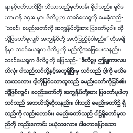
ရာႏွင့္ပတ္သက္ၿပီး သိသာသည့္မွတ္တမ္း ရွိပါသည္။ ရွင္ေ
ယာဟန္ ၁၄:၈ မွာ၊ ဖိလိပၸဳက သခင္ေယရႈကို ေမးခဲ့သည္-
“သခင္၊ ခမည္းေတာ္ကို အကြၽန္ုပ္တို႔အား ျပေတာ္မူပါ။ ထို
သို႔ျပေတာ္မူလွ်င္ အကြၽန္ုပ္တို႔ အလိုျပည့္စုံပါမည္။” ထိုအခ်ိ
န္မွာ သခင္ေယရႈက ဖိလိပၸဳကို မည္သို႔အေျဖေပးသနည္း။
သခင္ေယရႈက ဖိလိပၸဳကို ေျဖသည္- “
ဖိလိပၸဳ၊ ဤမွ်ကာလပ
တ္လုံး ငါသည္သင္တို႔ႏွင့္အတူရွိၿပီးမွ သင္သည္ ငါ့ကို မသိေ
သးသေလာ။ ငါ့ကိုျမင္ေသာသူသည္ ခမည္းေတာ္ကိုျမင္၏။
သို႔ျဖစ္လွ်င္၊ ခမည္းေတာ္ကို အကြၽန္ုပ္တို႔အား ျပေတာ္မူပါဟု
သင္သည္ အဘယ္သို႔ဆိုသနည္း။ ငါသည္ ခမည္းေတာ္၌ ရွိ
သည္ကို လည္းေကာင္း၊ ခမည္းေတာ္သည္ ငါ၌ရွိေတာ္မူသ
ည္ကို လည္းေကာင္း မယုံသေလာ။ ငါေဟာေျပာေသာ