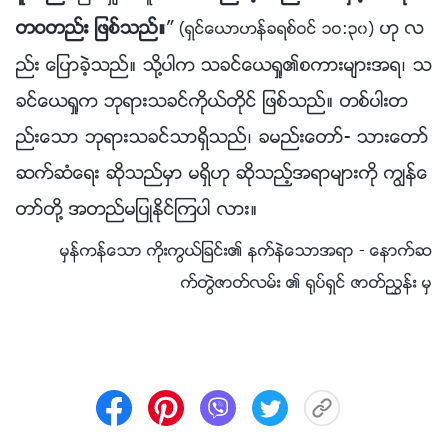
တဝတည္း ျဖစ္သည္။
”
ဟု လ
(ရွင္ေယာဟန္ခရစ္ဝင္ ၁ဝ:၃၀)
ည္း ေျပာခဲ့သည္။ သို႔ပါက သခင္ေယရႈ၏စကားမ်ားအရ၊ သ
ခင္ေယရႈက ဘုရားသခင္ကိုယ္တိုင္ ျဖစ္သည္။ တစ္ပါးတ
ည္းေသာ ဘုရားသခင္သာရွိသည္၊ ခမည္းေတာ္- သားေတာ္
ဆက္ဆံေရး ဆိုသည္မွာ မရွိဟု ဆိုသည့္အရာမ်ားကို ကြၽန္ေ
တာ္တို႔ အတည္မျပဳႏိုင္ၾကပါ လား။
မွန္ကန္ေသာ ကိုးကြယ္ျခင္း၏ နက္နဲေသာအရာ - ေနာက္ဆ
က္တြဲဇာတ္လမ္း ၏ ႐ုပ္ရွင္ ဇာတ္ၫႊန္း မွ