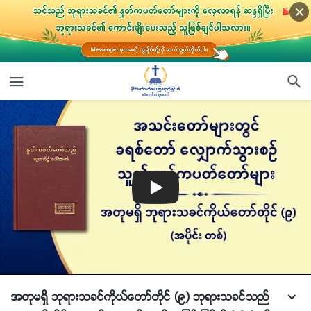
အတုမရွိ ဘုရားသခင္ကိုယ္ေတာ္တိုင္ (၉) ဘုရားသခင္သည္