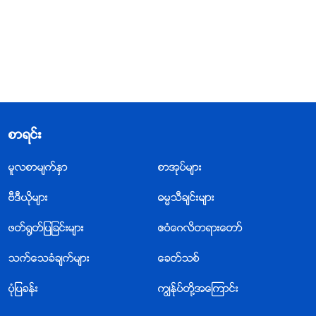
စာရင္း
မူလစာမ်က္ႏွာ
စာအုပ္မ်ား
ဗီဒီယိုမ်ား
ဓမၼသီခ်င္းမ်ား
ဖတ္႐ြတ္ျပျခင္းမ်ား
ဧဝံေဂလိတရားေတာ္
သက္ေသခံခ်က္မ်ား
ေခတ္သစ္
ပုံျပခန္း
ကြၽန္ုပ္တို႔အေၾကာင္း