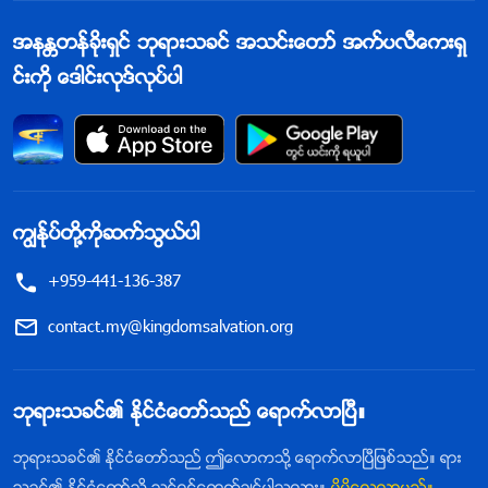
အနႏၲတန္ခိုးရွင္ ဘုရားသခင္ အသင္းေတာ္ အက္ပလီေကးရွ
င္းကို ေဒါင္းလုဒ္လုပ္ပါ
ကြၽန္ုပ္တို႔ကိုဆက္သြယ္ပါ
+959-441-136-387
contact.my@kingdomsalvation.org
ဘုရားသခင္၏ ႏိုင္ငံေတာ္သည္ ေရာက္လာၿပီ။
ဘုရားသခင္၏ ႏိုင္ငံေတာ္သည္ ဤေလာကသို႔ ေရာက္လာၿပီျဖစ္သည္။ ရား