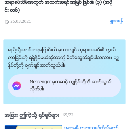
အရာခပ္သိမ္းအတြက္ အသက္အရင္းအျမစ္ ျဖစ္၏ (၃) (အပို
င္း တစ္)
မွ်ေဝရန္
25.03.2021
မည္သို႔ေႏွာင္တရေျပာင္းလဲ မွသာလွ်င္ ဘုရားသခင္၏ ကြယ္
ကာျခင္းကို ရရွိႏိုင္မယ္ဆိုတာကို မိတ္ေဆြသိခ်င္ပါသလား။ ကြၽ
န္ုပ္တို႔ကို ခ်က္ခ်င္းဆက္သြယ္ပါ။
Messenger မွတဆင့္ ကြၽန္ုပ္တို႔ကို ဆက္သြယ္
လိုက္ပါ။
အျခား ဤကဲ့သို႔ ႐ုပ္ရွင္မ်ား
65
/
72
အတုမရွိ ဘုရားသခင္ကိုယ္ေတာ္