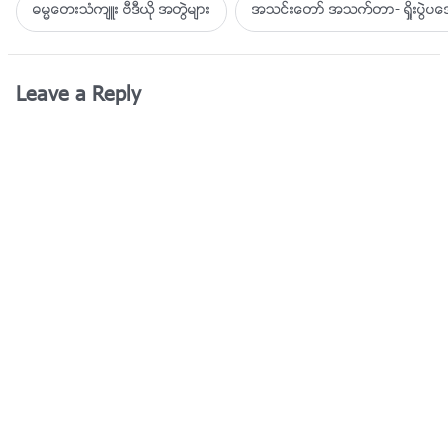
ဓမၼေတးသံက်ဴး ဗီဒီယို အတြဲမ်ား
အသင္းေတာ္ အသက္တာ- ရႈိးပြဲ
Leave a Reply