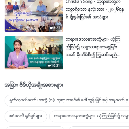
Christian Song - ဘုရားအတြက္
သစၥာရွိေသာ ႏွလုံးသား - ၂၀၂၆ခုႏွ
စ္ ခ်ီးမြမ္းျခင္း၏ အသံမ်ား
6:27
တရားေဒႆနာအတြဲမ်ား- ယုံၾက
ည္ျခင္း၌ သမၼာတရားရွာေဖြျခင္း -
သခင္ မိုးတိမ္စီး၍ ႂကြဆင္းမည္ကို
သာ ေစာင့္ေမွ်ာ္ေနသူမ်ား အမဂၤ
10:31
လာရွိ၏
အျခား ဗီဒီယိုအမ်ိဳးအစားမ်ား
ႏႈတ္ကပတ္ေတာ္၊ အတြဲ (၁)၊ ဘုရားသခင္၏ ေပၚထြန္းျခင္းႏွင့္ အမႈေတာ္ မွ 
ဧဝံေဂလိ ႐ုပ္ရွင္မ်ား
တရားေဒႆနာအတြဲမ်ား- ယုံၾကည္ျခင္း၌ သမၼာ