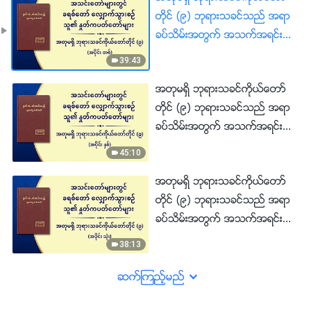
တိုင္ (၉) ဘုရားသခင္သည္ အရာ
ခပ္သိမ္းအတြက္ အသက္အရင္းအျ
မစ္ ျဖစ္၏ (၃) (အပိုင္း တစ္)
39:43
အတုမရွိ ဘုရားသခင္ကိုယ္ေတာ္
တိုင္ (၉) ဘုရားသခင္သည္ အရာ
ခပ္သိမ္းအတြက္ အသက္အရင္းအျ
မစ္ ျဖစ္၏ (၃) (အပိုင္း ႏွစ္)
45:10
အတုမရွိ ဘုရားသခင္ကိုယ္ေတာ္
တိုင္ (၉) ဘုရားသခင္သည္ အရာ
ခပ္သိမ္းအတြက္ အသက္အရင္းအျ
မစ္ ျဖစ္၏ (၃) (အပိုင္း သုံး)
38:13
ဆက္ၾကည့္မည္