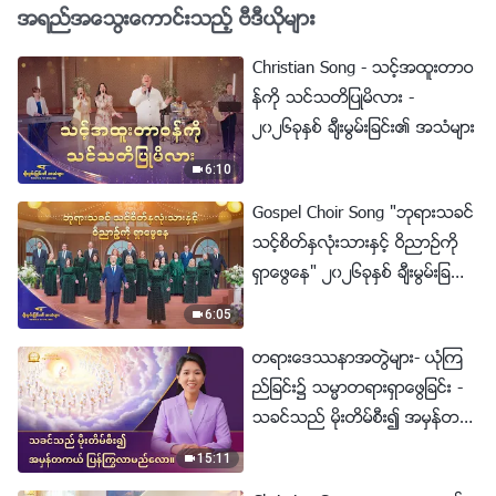
အရည္အေသြးေကာင္းသည့္ ဗီဒီယိုမ်ား
Christian Song - သင့္အထူးတာဝ
န္ကို သင္သတိျပဳမိလား -
၂၀၂၆ခုႏွစ္ ခ်ီးမြမ္းျခင္း၏ အသံမ်ား
6:10
Gospel Choir Song "ဘုရားသခင္
သင့္စိတ္ႏွလုံးသားႏွင့္ ဝိညာဥ္ကို
ရွာေဖြေန" ၂၀၂၆ခုႏွစ္ ခ်ီးမြမ္းျခ
င္း၏ အသံမ်ား
6:05
တရားေဒႆနာအတြဲမ်ား- ယုံၾက
ည္ျခင္း၌ သမၼာတရားရွာေဖြျခင္း -
သခင္သည္ မိုးတိမ္စီး၍ အမွန္တက
ယ္ ျပန္ႂကြလာမည္ေလာ။
15:11