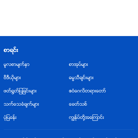
စာရင္း
မူလစာမ်က္ႏွာ
စာအုပ္မ်ား
ဗီဒီယိုမ်ား
ဓမၼသီခ်င္းမ်ား
ဖတ္႐ြတ္ျပျခင္းမ်ား
ဧဝံေဂလိတရားေတာ္
သက္ေသခံခ်က္မ်ား
ေခတ္သစ္
ပုံျပခန္း
ကြၽန္ုပ္တို႔အေၾကာင္း