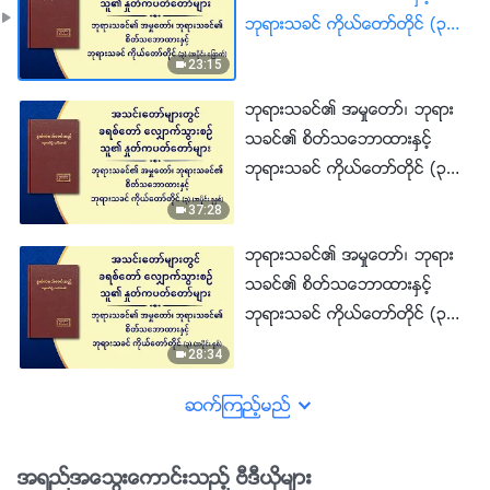
ဘုရားသခင္ ကိုယ္ေတာ္တိုင္ (၃)
(အပိုင္း ေျခာက္)
23:15
ဘုရားသခင္၏ အမႈေတာ္၊ ဘုရား
သခင္၏ စိတ္သေဘာထားႏွင့္
ဘုရားသခင္ ကိုယ္ေတာ္တိုင္ (၃)
(အပိုင္း ခုႏွစ္)
37:28
ဘုရားသခင္၏ အမႈေတာ္၊ ဘုရား
သခင္၏ စိတ္သေဘာထားႏွင့္
ဘုရားသခင္ ကိုယ္ေတာ္တိုင္ (၃)
(အပိုင္း ရွစ္)
28:34
ဆက္ၾကည့္မည္
အရည္အေသြးေကာင္းသည့္ ဗီဒီယိုမ်ား