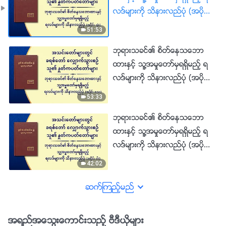
လဒ္မ်ားကို သိနားလည္ပုံ (အပိုင္း
သုံး)
51:53
ဘုရားသခင္၏ စိတ္ေနသေဘာ
ထားႏွင့္ သူ႔အမႈေတာ္မွရရွိမည့္ ရ
လဒ္မ်ားကို သိနားလည္ပုံ (အပိုင္း
ေလး)
53:33
ဘုရားသခင္၏ စိတ္ေနသေဘာ
ထားႏွင့္ သူ႔အမႈေတာ္မွရရွိမည့္ ရ
လဒ္မ်ားကို သိနားလည္ပုံ (အပိုင္း
ငါး)
42:02
ဆက္ၾကည့္မည္
အရည္အေသြးေကာင္းသည့္ ဗီဒီယိုမ်ား