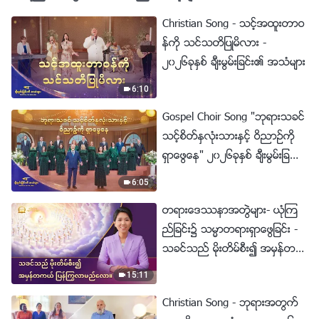
Christian Song - သင့္အထူးတာဝ
န္ကို သင္သတိျပဳမိလား -
၂၀၂၆ခုႏွစ္ ခ်ီးမြမ္းျခင္း၏ အသံမ်ား
6:10
Gospel Choir Song "ဘုရားသခင္
သင့္စိတ္ႏွလုံးသားႏွင့္ ဝိညာဥ္ကို
ရွာေဖြေန" ၂၀၂၆ခုႏွစ္ ခ်ီးမြမ္းျခ
င္း၏ အသံမ်ား
6:05
တရားေဒႆနာအတြဲမ်ား- ယုံၾက
ည္ျခင္း၌ သမၼာတရားရွာေဖြျခင္း -
သခင္သည္ မိုးတိမ္စီး၍ အမွန္တက
ယ္ ျပန္ႂကြလာမည္ေလာ။
15:11
Christian Song - ဘုရားအတြက္