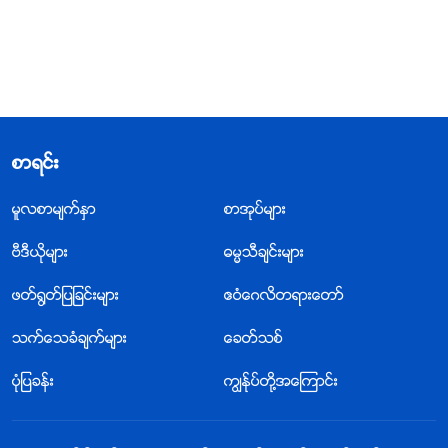
စာရင္း
မူလစာမ်က္ႏွာ
စာအုပ္မ်ား
ဗီဒီယိုမ်ား
ဓမၼသီခ်င္းမ်ား
ဖတ္႐ြတ္ျပျခင္းမ်ား
ဧဝံေဂလိတရားေတာ္
သက္ေသခံခ်က္မ်ား
ေခတ္သစ္
ပုံျပခန္း
ကြၽန္ုပ္တို႔အေၾကာင္း