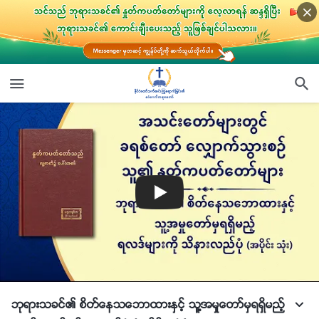
ဘုရားသခင္၏ စိတ္ေနသေဘာထားႏွင့္ သူ႔အမႈေတာ္မွရရွိမည့္