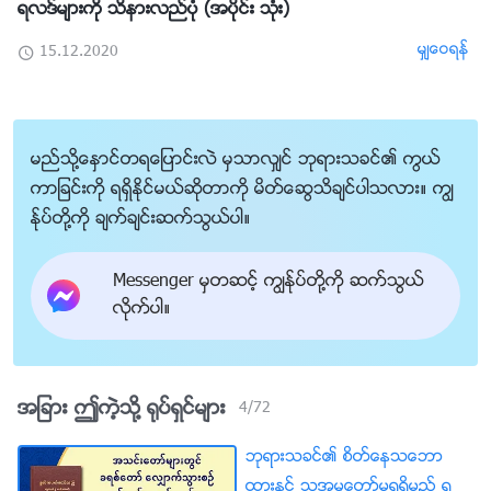
ရလဒ္မ်ားကို သိနားလည္ပုံ (အပိုင္း သုံး)
မွ်ေဝရန္
15.12.2020
မည္သို႔ေႏွာင္တရေျပာင္းလဲ မွသာလွ်င္ ဘုရားသခင္၏ ကြယ္
ကာျခင္းကို ရရွိႏိုင္မယ္ဆိုတာကို မိတ္ေဆြသိခ်င္ပါသလား။ ကြၽ
န္ုပ္တို႔ကို ခ်က္ခ်င္းဆက္သြယ္ပါ။
Messenger မွတဆင့္ ကြၽန္ုပ္တို႔ကို ဆက္သြယ္
လိုက္ပါ။
အျခား ဤကဲ့သို႔ ႐ုပ္ရွင္မ်ား
4
/
72
ဘုရားသခင္၏ စိတ္ေနသေဘာ
ထားႏွင့္ သူ႔အမႈေတာ္မွရရွိမည့္ ရ