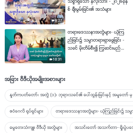
သစၥာရွိေသာ ႏွလုံးသား - ၂၀၂၆ခုႏွ
စ္ ခ်ီးမြမ္းျခင္း၏ အသံမ်ား
6:27
တရားေဒႆနာအတြဲမ်ား- ယုံၾက
ည္ျခင္း၌ သမၼာတရားရွာေဖြျခင္း -
သခင္ မိုးတိမ္စီး၍ ႂကြဆင္းမည္ကို
သာ ေစာင့္ေမွ်ာ္ေနသူမ်ား အမဂၤ
10:31
လာရွိ၏
အျခား ဗီဒီယိုအမ်ိဳးအစားမ်ား
ႏႈတ္ကပတ္ေတာ္၊ အတြဲ (၁)၊ ဘုရားသခင္၏ ေပၚထြန္းျခင္းႏွင့္ အမႈေတာ္ မွ 
ဧဝံေဂလိ ႐ုပ္ရွင္မ်ား
တရားေဒႆနာအတြဲမ်ား- ယုံၾကည္ျခင္း၌ သမၼာ
ဓမၼေတးသံက်ဴး ဗီဒီယို အတြဲမ်ား
အသင္းေတာ္ အသက္တာ- ရႈိးပြဲ