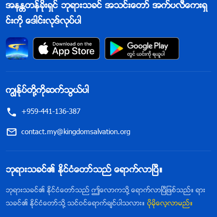
အနႏၲတန္ခိုးရွင္ ဘုရားသခင္ အသင္းေတာ္ အက္ပလီေကးရွ
င္းကို ေဒါင္းလုဒ္လုပ္ပါ
ကြၽန္ုပ္တို႔ကိုဆက္သြယ္ပါ
+959-441-136-387
contact.my@kingdomsalvation.org
ဘုရားသခင္၏ ႏိုင္ငံေတာ္သည္ ေရာက္လာၿပီ။
ဘုရားသခင္၏ ႏိုင္ငံေတာ္သည္ ဤေလာကသို႔ ေရာက္လာၿပီျဖစ္သည္။ ရား
သခင္၏ ႏိုင္ငံေတာ္သို႔ သင္ဝင္ေရာက္ခ်င္ပါသလား။
ပိုမိုေလ့လာမည္။