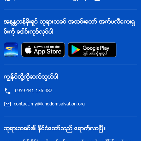
အနႏၲတန္ခိုးရွင္ ဘုရားသခင္ အသင္းေတာ္ အက္ပလီေကးရွ
င္းကို ေဒါင္းလုဒ္လုပ္ပါ
ကြၽန္ုပ္တို႔ကိုဆက္သြယ္ပါ
+959-441-136-387
contact.my@kingdomsalvation.org
ဘုရားသခင္၏ ႏိုင္ငံေတာ္သည္ ေရာက္လာၿပီ။