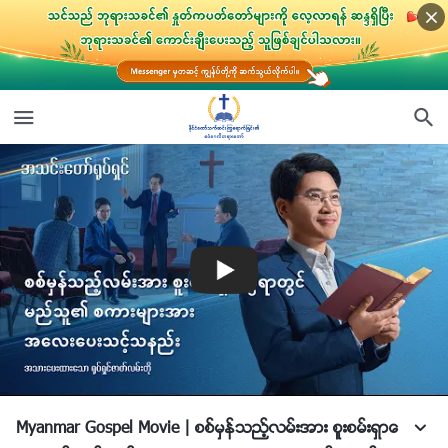
Myanmar Gospel Movie | စစ္မွန္သည့္လမ္းအား စူးစမ္းရွာေ