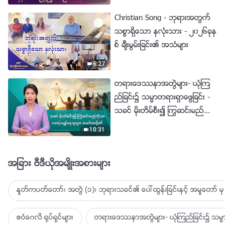
Christian Song - ဘုရားအတြက္
သစၥာရွိေသာ ႏွလုံးသား - ၂၀၂၆ခုႏွ
စ္ ခ်ီးမြမ္းျခင္း၏ အသံမ်ား
6:27
တရားေဒႆနာအတြဲမ်ား- ယုံၾက
ည္ျခင္း၌ သမၼာတရားရွာေဖြျခင္း -
သခင္ မိုးတိမ္စီး၍ ႂကြဆင္းမည္ကို
သာ ေစာင့္ေမွ်ာ္ေနသူမ်ား အမဂၤ
10:31
လာရွိ၏
အျခား ဗီဒီယိုအမ်ိဳးအစားမ်ား
ႏႈတ္ကပတ္ေတာ္၊ အတြဲ (၁)၊ ဘုရားသခင္၏ ေပၚထြန္းျခင္းႏွင့္ အမႈေတာ္ မွ 
ဧဝံေဂလိ ႐ုပ္ရွင္မ်ား
တရားေဒႆနာအတြဲမ်ား- ယုံၾကည္ျခင္း၌ သမၼာ