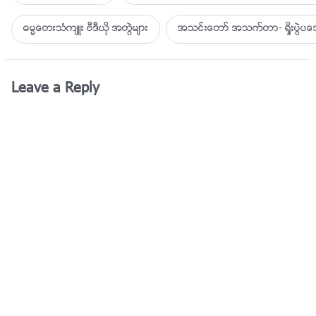
ဓမၼေတးသံက်ဴး ဗီဒီယို အတြဲမ်ား
အသင္းေတာ္ အသက္တာ- ရႈိးပြဲ
Leave a Reply