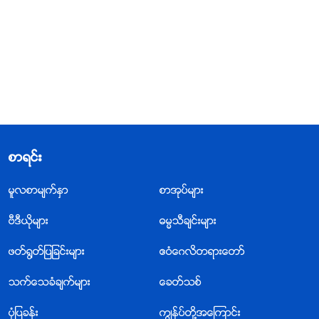
စာရင္း
မူလစာမ်က္ႏွာ
စာအုပ္မ်ား
ဗီဒီယိုမ်ား
ဓမၼသီခ်င္းမ်ား
ဖတ္႐ြတ္ျပျခင္းမ်ား
ဧဝံေဂလိတရားေတာ္
သက္ေသခံခ်က္မ်ား
ေခတ္သစ္
ပုံျပခန္း
ကြၽန္ုပ္တို႔အေၾကာင္း