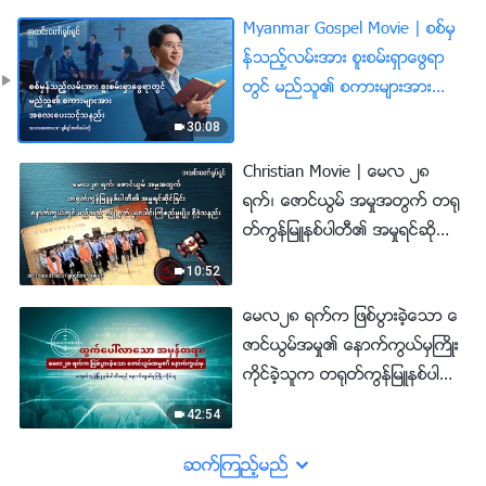
Myanmar Gospel Movie | စစ္မွ
န္သည့္လမ္းအား စူးစမ္းရွာေဖြရာ
တြင္ မည္သူ၏ စကားမ်ားအား
အေလးေပးသင့္သနည္း (အသားေ
30:08
ပးျပသခ်က္မ်ား)
Christian Movie | ေမလ ၂၈
ရက္၊ ေဇာင္ယြမ္ အမႈအတြက္ တ႐ု
တ္ကြန္ျမဴနစ္ပါတီ၏ အမႈရင္ဆိုင္ျခ
င္း ေနာက္ကြယ္တြင္ မည္သည့္
10:52
လွ်ိဳ႕ဝွက္ပူးေပါင္းႀကံစည္မႈမ်ိဳး ရွိခဲ့
ေမလ၂၈ ရက္က ျဖစ္ပြားခဲ့ေသာ ေ
သနည္း (အသားေပးျပသခ်က္
ဇာင္ယြမ္အမႈ၏ ေနာက္ကြယ္မွႀကိဳး
မ်ား)
ကိုင္ခဲ့သူက တ႐ုတ္ကြန္ျမဴနစ္ပါတီ
ျဖစ္သည္
42:54
ဆက္ၾကည့္မည္