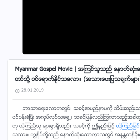
Myanmar Gospel Movie | အၾကင္သူသည္ ေနာက္ဆုံးေသ
တာ္သို႔ ဝင္ေရာက္ႏိုင္သေလာ။ (အသားေပးျပသခ်က္မ်ား
28.01.2019
ဘာသာေရးေလာကတြင္၊ သခင့္အမည္နာမကို သိမ္းဆည္းသေ႐ြ႕၊
ပင္ပန္းခံၿပီး အလုပ္လုပ္သေ႐ြ႕၊ သခင္ျပန္လည္ႂကြလာသည့္အခါတြင္ 
ဟု ယုံၾကည္သူ မ်ားစြာရွိသည္။ သခင့္ကို ဤနည္းျဖင့္
ယုံၾကည္ျခင္
သလား။ ကြၽႏု္ပ္တို႔သည္ ေနာက္ဆုံးေသာကာလတြင္ အနႏၲတန္ခိုးရွင