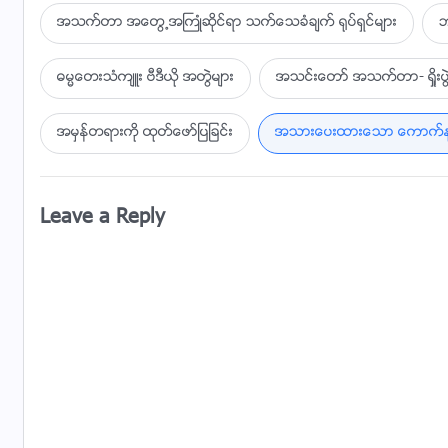
အသက္တာ အေတြ႕အႀကဳံဆိုင္ရာ သက္ေသခံခ်က္ ႐ုပ္ရွင္မ်ား
ဘ
ဓမၼေတးသံက်ဴး ဗီဒီယို အတြဲမ်ား
အသင္းေတာ္ အသက္တာ- ရႈိး
အမွန္တရားကို ထုတ္ေဖာ္ျပျခင္း
အသားေပးထားေသာ ေကာက္ႏုတ္
Leave a Reply