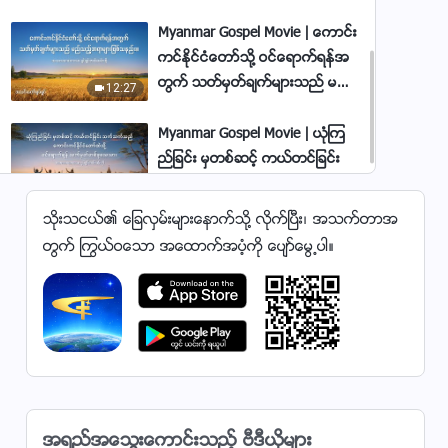
ဆက္ႏြယ္ပုံသည္ အတိအက် မည္
သို႔ျဖစ္သနည္း။ (အသားေပးျပသခ်
Myanmar Gospel Movie | ေကာင္း
က္မ်ား)
ကင္ႏိုင္ငံေတာ္သို႔ ဝင္ေရာက္ရန္အ
တြက္ သတ္မွတ္ခ်က္မ်ားသည္ မည္
12:27
သည့္အရာမ်ားျဖစ္သနည္း။ (အ
သားေပးျပသခ်က္မ်ား)
Myanmar Gospel Movie | ယုံၾက
ည္ျခင္း မွတစ္ဆင့္ ကယ္တင္ျခင္း
သက္သက္သည္ ေကာင္းကင္ႏိုင္ငံေ
23:26
တာ္ထဲသို႔ ဝင္ေရာက္ရန္ လက္မွတ္
သိုးသငယ္၏ ေျခလွမ္းမ်ားေနာက္သို႔ လိုက္ၿပီး၊ အသက္တာအ
တစ္ခုေလလား (အသားေပးျပသခ်
တြက္ ႂကြယ္ဝေသာ အေထာက္အပံ့ကို ေပ်ာ္ေမြ႕ပါ။
က္မ်ား)
အရည္အေသြးေကာင္းသည့္ ဗီဒီယိုမ်ား