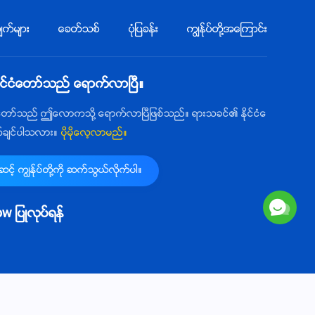
က္မ်ား
ေခတ္သစ္
ပုံျပခန္း
ကြၽန္ုပ္တို႔အေၾကာင္း
ုင္ငံေတာ္သည္ ေရာက္လာၿပီ။
ံေတာ္သည္ ဤေလာကသို႔ ေရာက္လာၿပီျဖစ္သည္။ ရားသခင္၏ ႏိုင္ငံေ
က္ခ်င္ပါသလား။
ပိုမိုေလ့လာမည္။
့္ ကြၽန္ုပ္တို႔ကို ဆက္သြယ္လိုက္ပါ။
llow ျပဳလုပ္ရန္
ူဝါဒ