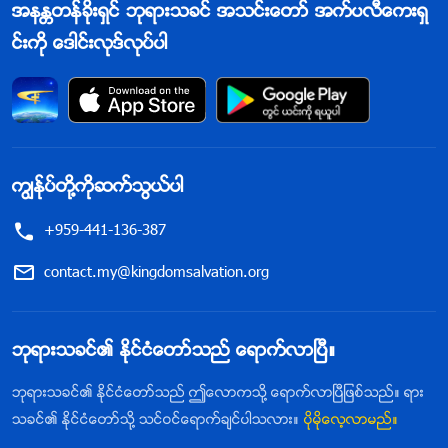
အနႏၲတန္ခိုးရွင္ ဘုရားသခင္ အသင္းေတာ္ အက္ပလီေကးရွ
င္းကို ေဒါင္းလုဒ္လုပ္ပါ
ကြၽန္ုပ္တို႔ကိုဆက္သြယ္ပါ
+959-441-136-387
contact.my@kingdomsalvation.org
ဘုရားသခင္၏ ႏိုင္ငံေတာ္သည္ ေရာက္လာၿပီ။
ဘုရားသခင္၏ ႏိုင္ငံေတာ္သည္ ဤေလာကသို႔ ေရာက္လာၿပီျဖစ္သည္။ ရား
သခင္၏ ႏိုင္ငံေတာ္သို႔ သင္ဝင္ေရာက္ခ်င္ပါသလား။
ပိုမိုေလ့လာမည္။