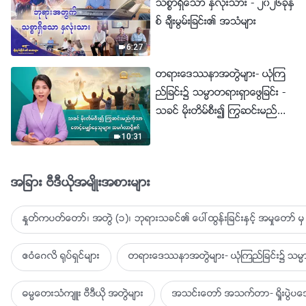
သစၥာရွိေသာ ႏွလုံးသား - ၂၀၂၆ခုႏွ
စ္ ခ်ီးမြမ္းျခင္း၏ အသံမ်ား
6:27
တရားေဒႆနာအတြဲမ်ား- ယုံၾက
ည္ျခင္း၌ သမၼာတရားရွာေဖြျခင္း -
သခင္ မိုးတိမ္စီး၍ ႂကြဆင္းမည္ကို
သာ ေစာင့္ေမွ်ာ္ေနသူမ်ား အမဂၤ
10:31
လာရွိ၏
အျခား ဗီဒီယိုအမ်ိဳးအစားမ်ား
ႏႈတ္ကပတ္ေတာ္၊ အတြဲ (၁)၊ ဘုရားသခင္၏ ေပၚထြန္းျခင္းႏွင့္ အမႈေတာ္ မွ 
ဧဝံေဂလိ ႐ုပ္ရွင္မ်ား
တရားေဒႆနာအတြဲမ်ား- ယုံၾကည္ျခင္း၌ သမၼာ
ဓမၼေတးသံက်ဴး ဗီဒီယို အတြဲမ်ား
အသင္းေတာ္ အသက္တာ- ရႈိးပြဲ