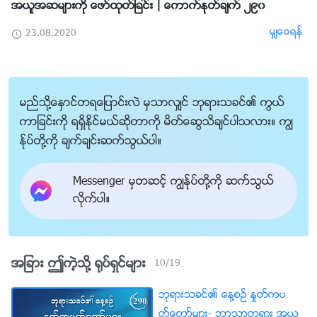
အယူအဆမ်ားကို ေဖာ္ထုတ္ျခင္း | ေကာက္ႏုတ္ခ်က္ ၂၉၀
မွ်ေဝရန္
23.08.2020
မည္သို႔ေႏွာင္တရေျပာင္းလဲ မွသာလွ်င္ ဘုရားသခင္၏ ကြယ္
ကာျခင္းကို ရရွိႏိုင္မယ္ဆိုတာကို မိတ္ေဆြသိခ်င္ပါသလား။ ကြၽ
န္ုပ္တို႔ကို ခ်က္ခ်င္းဆက္သြယ္ပါ။
Messenger မွတဆင့္ ကြၽန္ုပ္တို႔ကို ဆက္သြယ္
လိုက္ပါ။
အျခား ဤကဲ့သို႔ ႐ုပ္ရွင္မ်ား
10
/
19
ဘုရားသခင္၏ ေန႔စဥ္ ႏႈတ္ကပ
တ္ေတာ္မ်ား- ဘာသာတရား အယူ