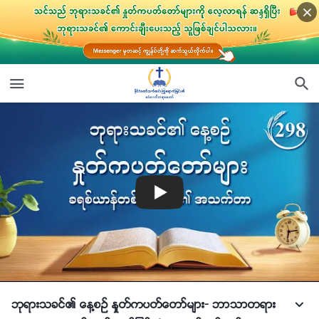
ဘုရားသခင္၏ ေန႔စဥ္ ႏႈတ္ကပတ္ေတာ္မ်ား- ဘာသာတရား