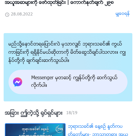
အယူအဆမ်ားကို ေဖာ္ထုတ္ျခင္း | ေကာက္ႏုတ္ခ်က္ ၂၉၈
မွ်ေဝရန္
28.08.2022
မည္သို႔ေႏွာင္တရေျပာင္းလဲ မွသာလွ်င္ ဘုရားသခင္၏ ကြယ္
ကာျခင္းကို ရရွိႏိုင္မယ္ဆိုတာကို မိတ္ေဆြသိခ်င္ပါသလား။ ကြၽ
န္ုပ္တို႔ကို ခ်က္ခ်င္းဆက္သြယ္ပါ။
Messenger မွတဆင့္ ကြၽန္ုပ္တို႔ကို ဆက္သြယ္
လိုက္ပါ။
အျခား ဤကဲ့သို႔ ႐ုပ္ရွင္မ်ား
18
/
19
ဘုရားသခင္၏ ေန႔စဥ္ ႏႈတ္ကပ
တ္ေတာ္မ်ား- ဘာသာတရား အယူ