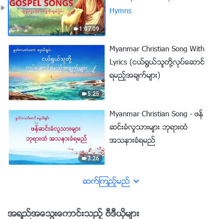
Hymns
1:07:09
Myanmar Christian Song With
Lyrics (ငယ္႐ြယ္သူတို႔လုပ္ေဆာင္
ရမည့္အခ်က္မ်ား)
5:25
Myanmar Christian Song - ဖန္
ဆင္းခံလူသားမ်ား ဘုရားထံ
အသနားခံရမည္
3:26
ဆက္ၾကည့္မည္
အရည္အေသြးေကာင္းသည့္ ဗီဒီယိုမ်ား