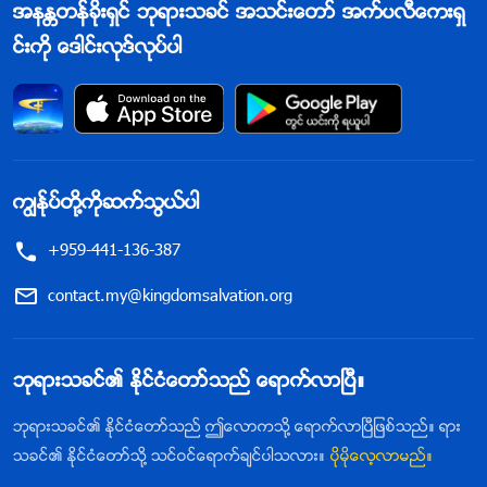
အနႏၲတန္ခိုးရွင္ ဘုရားသခင္ အသင္းေတာ္ အက္ပလီေကးရွ
င္းကို ေဒါင္းလုဒ္လုပ္ပါ
ကြၽန္ုပ္တို႔ကိုဆက္သြယ္ပါ
+959-441-136-387
contact.my@kingdomsalvation.org
ဘုရားသခင္၏ ႏိုင္ငံေတာ္သည္ ေရာက္လာၿပီ။
ဘုရားသခင္၏ ႏိုင္ငံေတာ္သည္ ဤေလာကသို႔ ေရာက္လာၿပီျဖစ္သည္။ ရား
သခင္၏ ႏိုင္ငံေတာ္သို႔ သင္ဝင္ေရာက္ခ်င္ပါသလား။
ပိုမိုေလ့လာမည္။