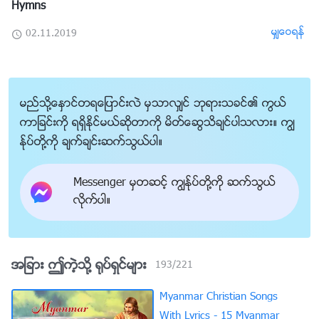
Hymns
မွ်ေဝရန္
02.11.2019
မည္သို႔ေႏွာင္တရေျပာင္းလဲ မွသာလွ်င္ ဘုရားသခင္၏ ကြယ္
ကာျခင္းကို ရရွိႏိုင္မယ္ဆိုတာကို မိတ္ေဆြသိခ်င္ပါသလား။ ကြၽ
န္ုပ္တို႔ကို ခ်က္ခ်င္းဆက္သြယ္ပါ။
Messenger မွတဆင့္ ကြၽန္ုပ္တို႔ကို ဆက္သြယ္
လိုက္ပါ။
အျခား ဤကဲ့သို႔ ႐ုပ္ရွင္မ်ား
193
/
221
Myanmar Christian Songs
With Lyrics - 15 Myanmar