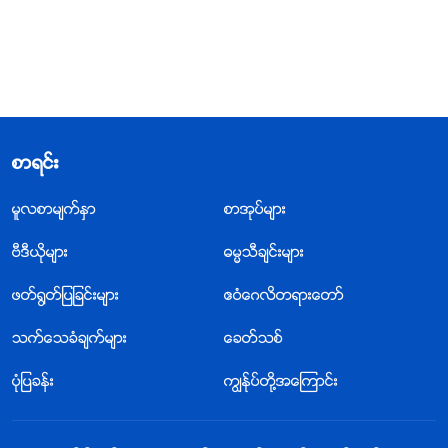
စာရင္း
မူလစာမ်က္ႏွာ
စာအုပ္မ်ား
ဗီဒီယိုမ်ား
ဓမၼသီခ်င္းမ်ား
ဖတ္႐ြတ္ျပျခင္းမ်ား
ဧဝံေဂလိတရားေတာ္
သက္ေသခံခ်က္မ်ား
ေခတ္သစ္
ပုံျပခန္း
ကြၽန္ုပ္တို႔အေၾကာင္း