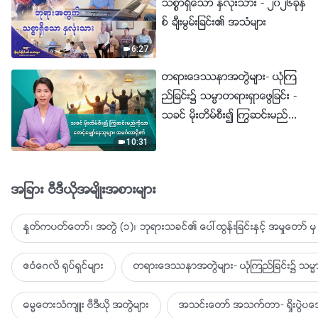
သစၥာရွိေသာ ႏွလုံးသား - ၂၀၂၆ခုႏွ
စ္ ခ်ီးမြမ္းျခင္း၏ အသံမ်ား
6:27
တရားေဒႆနာအတြဲမ်ား- ယုံၾက
ည္ျခင္း၌ သမၼာတရားရွာေဖြျခင္း -
သခင္ မိုးတိမ္စီး၍ ႂကြဆင္းမည္ကို
သာ ေစာင့္ေမွ်ာ္ေနသူမ်ား အမဂၤ
10:31
လာရွိ၏
အျခား ဗီဒီယိုအမ်ိဳးအစားမ်ား
ႏႈတ္ကပတ္ေတာ္၊ အတြဲ (၁)၊ ဘုရားသခင္၏ ေပၚထြန္းျခင္းႏွင့္ အမႈေတာ္ မွ 
ဧဝံေဂလိ ႐ုပ္ရွင္မ်ား
တရားေဒႆနာအတြဲမ်ား- ယုံၾကည္ျခင္း၌ သမၼာ
ဓမၼေတးသံက်ဴး ဗီဒီယို အတြဲမ်ား
အသင္းေတာ္ အသက္တာ- ရႈိးပြဲ