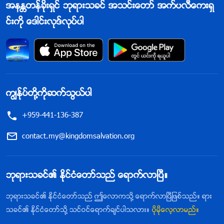
အနႏၲတန္ခိုးရွင္ ဘုရားသခင္ အသင္းေတာ္ အက္ပလီေကးရွ
င္းကို ေဒါင္းလုဒ္လုပ္ပါ
ကြၽန္ုပ္တို႔ကိုဆက္သြယ္ပါ
+959-441-136-387
contact.my@kingdomsalvation.org
ဘုရားသခင္၏ ႏိုင္ငံေတာ္သည္ ေရာက္လာၿပီ။
ဘုရားသခင္၏ ႏိုင္ငံေတာ္သည္ ဤေလာကသို႔ ေရာက္လာၿပီျဖစ္သည္။ ရား
သခင္၏ ႏိုင္ငံေတာ္သို႔ သင္ဝင္ေရာက္ခ်င္ပါသလား။
ပိုမိုေလ့လာမည္။