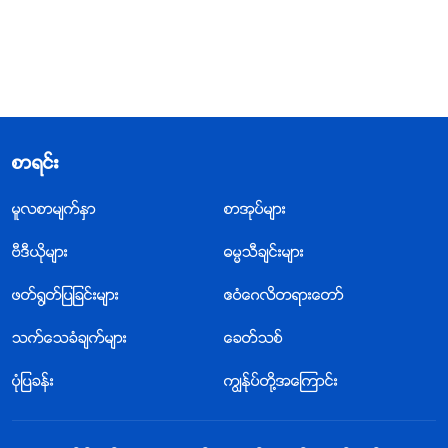
စာရင္း
မူလစာမ်က္ႏွာ
စာအုပ္မ်ား
ဗီဒီယိုမ်ား
ဓမၼသီခ်င္းမ်ား
ဖတ္႐ြတ္ျပျခင္းမ်ား
ဧဝံေဂလိတရားေတာ္
သက္ေသခံခ်က္မ်ား
ေခတ္သစ္
ပုံျပခန္း
ကြၽန္ုပ္တို႔အေၾကာင္း