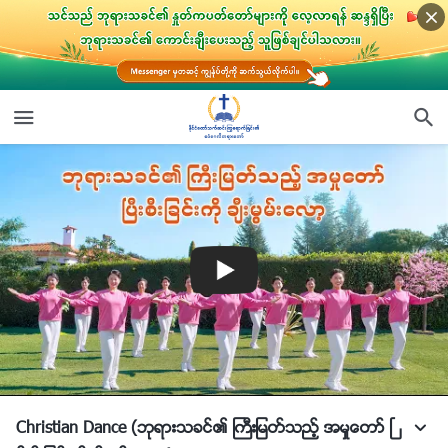
Christian Dance (ဘုရားသခင္၏ ႀကီးျမတ္သည့္ အမႈေတာ္ ၿ