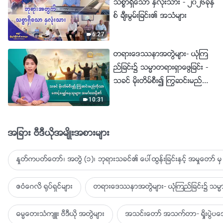
သစၥာရွိေသာ ႏွလုံးသား - ၂၀၂၆ခုႏွ
စ္ ခ်ီးမြမ္းျခင္း၏ အသံမ်ား
6:27
တရားေဒႆနာအတြဲမ်ား- ယုံၾက
ည္ျခင္း၌ သမၼာတရားရွာေဖြျခင္း -
သခင္ မိုးတိမ္စီး၍ ႂကြဆင္းမည္ကို
သာ ေစာင့္ေမွ်ာ္ေနသူမ်ား အမဂၤ
10:31
လာရွိ၏
အျခား ဗီဒီယိုအမ်ိဳးအစားမ်ား
ႏႈတ္ကပတ္ေတာ္၊ အတြဲ (၁)၊ ဘုရားသခင္၏ ေပၚထြန္းျခင္းႏွင့္ အမႈေတာ္ မွ 
ဧဝံေဂလိ ႐ုပ္ရွင္မ်ား
တရားေဒႆနာအတြဲမ်ား- ယုံၾကည္ျခင္း၌ သမၼာ
ဓမၼေတးသံက်ဴး ဗီဒီယို အတြဲမ်ား
အသင္းေတာ္ အသက္တာ- ရႈိးပြဲ