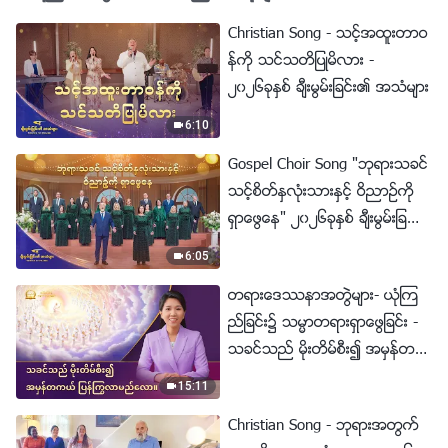
Christian Song - သင့္အထူးတာဝ
န္ကို သင္သတိျပဳမိလား -
၂၀၂၆ခုႏွစ္ ခ်ီးမြမ္းျခင္း၏ အသံမ်ား
6:10
Gospel Choir Song "ဘုရားသခင္
သင့္စိတ္ႏွလုံးသားႏွင့္ ဝိညာဥ္ကို
ရွာေဖြေန" ၂၀၂၆ခုႏွစ္ ခ်ီးမြမ္းျခ
င္း၏ အသံမ်ား
6:05
တရားေဒႆနာအတြဲမ်ား- ယုံၾက
ည္ျခင္း၌ သမၼာတရားရွာေဖြျခင္း -
သခင္သည္ မိုးတိမ္စီး၍ အမွန္တက
ယ္ ျပန္ႂကြလာမည္ေလာ။
15:11
Christian Song - ဘုရားအတြက္