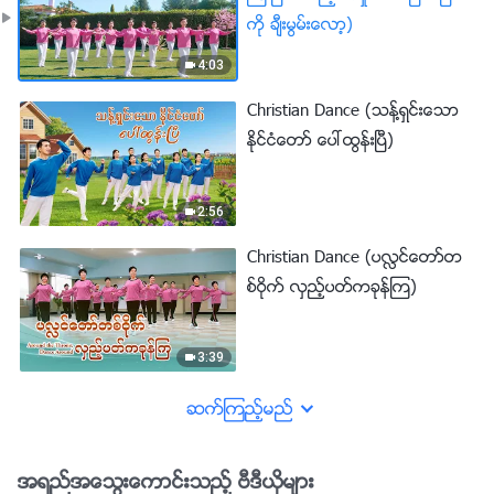
ကို ခ်ီးမြမ္းေလာ့)
4:03
Christian Dance (သန္႔ရွင္းေသာ
ႏိုင္ငံေတာ္ ေပၚထြန္းၿပီ)
2:56
Christian Dance (ပလႅင္ေတာ္တ
စ္ဝိုက္ လွည့္ပတ္ကခုန္ၾက)
3:39
ဆက္ၾကည့္မည္
အရည္အေသြးေကာင္းသည့္ ဗီဒီယိုမ်ား