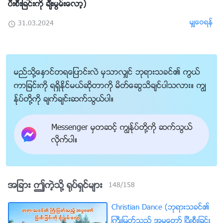
ပီးစီးျခင္းကို ခ်ီးမြမ္းေလာ့)
မွ်ေဝရန္
31.03.2024
မည္သို႔ေႏွာင္တရေျပာင္းလဲ မွသာလွ်င္ ဘုရားသခင္၏ ကြယ္
ကာျခင္းကို ရရွိႏိုင္မယ္ဆိုတာကို မိတ္ေဆြသိခ်င္ပါသလား။ ကြၽ
န္ုပ္တို႔ကို ခ်က္ခ်င္းဆက္သြယ္ပါ။
Messenger မွတဆင့္ ကြၽန္ုပ္တို႔ကို ဆက္သြယ္
လိုက္ပါ။
အျခား ဤကဲ့သို႔ ႐ုပ္ရွင္မ်ား
148
/
158
Christian Dance (ဘုရားသခင္၏
ႀကီးျမတ္သည့္ အမႈေတာ္ ၿပီးစီးျခင္း