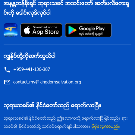
အနႏၲတန္ခိုးရွင္ ဘုရားသခင္ အသင္းေတာ္ အက္ပလီေကးရွ
င္းကို ေဒါင္းလုဒ္လုပ္ပါ
ကြၽန္ုပ္တို႔ကိုဆက္သြယ္ပါ
+959-441-136-387
contact.my@kingdomsalvation.org
ဘုရားသခင္၏ ႏိုင္ငံေတာ္သည္ ေရာက္လာၿပီ။
ဘုရားသခင္၏ ႏိုင္ငံေတာ္သည္ ဤေလာကသို႔ ေရာက္လာၿပီျဖစ္သည္။ ရား
သခင္၏ ႏိုင္ငံေတာ္သို႔ သင္ဝင္ေရာက္ခ်င္ပါသလား။
ပိုမိုေလ့လာမည္။