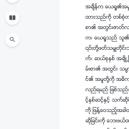
အခ်ိန္က ေယရႈ၏အမႈႏ
ထားသည္ကို တစ္စုံ
စာ၏ အတြင္းဇာတ္လမ္
က၊ ေယရႈသည္ သူ၏ တပ
၎တို႔ဖတ္သမွ်တိုင္း
က္၊ ဆယ္စုႏွစ္ အခ်ိ
မ္းစာ၏ အတြင္း သမၼ
င္၏ အမႈတို႔ကို အဓိ
လည္ရမည္ ျဖစ္သည္။
င့္ႏွစ္ဆင့္ႏွင့္ သ
ကို ျဖန္႔ေဝသည့္အခါ
ဆိုျခင္းကို ေဘးဖယ္