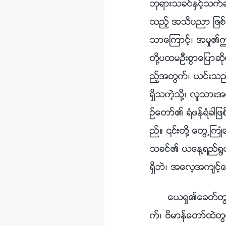
ဘုရားသခင္ႏွင့္သက္ဆ
သည့္ အသိပညာ ျဖစ္
သာေၾကာင့္၊ အမႈ၏ဤ
တို႔ပထမဦးစြာေျပာဆိ
ည့္အတြက္၊ ယင္းသည
ရွိသကဲ့သို႔၊ လူသား
ဥ္ေတာ္၏ ရံဖန္ရံခါျ
ည္။ ၎တို႔ ေတြ႕ႀကဳ
သခင္၏ ယေန႔ရည္႐ြယ
ရွိဘဲ၊ အေလ့အက်င့္
ေယရႈ၏ေခတ္တြင္၊ ေယေဟာဝါကို အေစခံေသာသူတို႔သည္ ယဇ္ပေရာဟိတ္ ဝတ္႐ုံမ်ားကို ဝတ္ဆင္လ်က္၊ ဗိမာန္ေတာ္ထဲတြင္ မဆုတ္မနစ္ေသာ သစၥာေစာင့္သိမႈျဖင့္ ထိုသို႔ လုပ္ေဆာင္စဥ္တြင္ သန္႔ရွင္းေသာ ဝိညာဥ္ေတာ္သည္ သူ၏အလုပ္ကို ေယရႈထဲ၌ အဓိက လုပ္ေဆာင္ခဲ့သည္။ ၎တို႔သည္ သန္႔ရွင္းေသာ ဝိညာဥ္ေတာ္၏ လုပ္ေဆာင္ခ်က္လည္း ရွိခဲ့ၾကေသာ္လည္း၊ ဘုရားသခင္၏ လက္ရွိရည္႐ြယ္ခ်က္မ်ားကို သေဘာမေပါက္ႏိုင္ခဲ့ၾကသကဲ့သို႔၊ ေယေဟာဝါကို အေလ့အထေဟာင္းမ်ားႏွင့္အညီ ဆက္လက္ သစၥာရွိ႐ုံမွ် သစၥာရွိခဲ့ၾကၿပီး အသစ္ေသာ လမ္းျပမႈ မရွိခဲ့ၾကေခ်။ ေယရႈသည္ ႂကြလာခဲ့ၿပီး အမႈအသစ္ကို ယူေဆာင္လာခဲ့သည္၊ သို႔ေသာ္ ဗိမာန္ေတာ္အထဲ၌ အေစခံခဲ့ၾကသူတို႔သည္ အသစ္ေသာ လမ္းျပမႈ မရွိခဲ့ၾကသကဲ့သို႔၊ အသစ္ေသာ အမႈလည္း မရွိခဲ့ၾကေပ။ ဗိမာန္ေတာ္ထဲတြင္ အေစခံရင္း၊ ၎တို႔သည္ အေလ့အထေဟာင္းမ်ားကို ထိန္းသိမ္း႐ုံမွ်ထိန္းသိမ္းႏိုင္ၾကၿပီး၊ ဗိမာန္ေတာ္ကို မစြန႔္ခြာဘဲ၊ ၎တို႔သည္ အသစ္ေသာ ဝင္ေရာက္မႈ တစ္ခုတစ္ေလမွ် ရရွိႏိုင္စြမ္း မရွိၾကေခ်။ အသစ္ေသာအမႈကို ေယရႈက ယူေဆာင္လာခဲ့ၿပီး၊ ေယရႈသည္ သူ၏အမႈကို လုပ္ေဆာင္ရန္ ဗိမာန္ေတာ္ထဲသို႔ မသြားခဲ့ေပ။ ဘုရားသခင္၏အမႈနယ္ပယ္သည္ အခ်ိန္ၾကာျမင့္စြာက ေျပာင္းလဲခဲ့ၿပီးျဖစ္သည့္အတြက္၊ သူသည္ သူ၏အလုပ္ကို ဗိမာန္ေတာ္ျပင္ပတြင္သာ လုပ္ေဆာင္ခဲ့သည္။ သူသည္ ဗိမာန္ေတာ္အတြင္းတြင္ အမႈျပဳျခင္းမရွိဘဲ၊ လူသားသည္ ဘုရားသခင္ကို ထိုေနရာတြင္ အေစခံေသာအခါ၊ ယင္းသည္ အမႈအရာမ်ားကို အရွိအတိုင္း ထိန္းသိမ္း႐ုံထိန္းသိမ္းဖို႔သာ အသုံးေတာ္ခံၿပီး မည္သည့္အမႈသစ္ကိုမွ် ျဖစ္ေပၚေစႏိုင္ျခင္း မရွိေပ။ ထိုနည္းတူ၊ ယေန႔ ဘာသာေရး ပုဂၢိဳလ္မ်ားသည္ သမၼာက်မ္းစာကို ကိုးကြယ္ၾကဆဲျဖစ္သည္။ သင္သည္ ၎တို႔ထံ ဧဝံေဂလိတရား ျဖန္႔ေဝပါက၊ ၎တို႔သည္ သင့္အား သမၼာက်မ္းစာ၏ ႏႈတ္ကပတ္ေတာ္မ်ားႏွင့္သက္ဆိုင္သည့္ အေရးမပါေသာ အေသးစိတ္မ်ားကို ေတ့ေပးလိမ့္မည္ျဖစ္ၿပီး သင့္ကို မွင္တက္ေစၿပီး မည္သို႔ေျပာရမည္မွန္းမသိ ျဖစ္ေစလ်က္၊ ၎တို႔ အေထာက္အထားမ်ားစြာ ရွာေတြ႕လိမ့္မည္။ ထို႔ေနာက္ ၎တို႔သည္ 