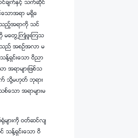
ခ်က္ႏွင့္ သက္ဆိုင္
့္ေသာအရာ မရွိေ
သည့္အရာကို သင္
ို မေတြ႕ႀကဳံဖူးၾကသ
ယင္းသည္ အစဥ္အလာ မ
သန္႔ရွင္းေသာ ဝိညာ
းေသာ အရာမ်ားျဖစ္သ
္ သို႔မဟုတ္ ဘုရား
 အသစ္ေသာ အရာမ်ားမ
သည္ သူ၏ ပုဂၢိဳလ္ေရး အေတြ႕အႀကဳံမ်ားႏွင့္သက္ဆိုင္၍ ေျပာဆိုျခင္းျဖင့္ ဦးေဆာင္သည္မဟုတ္ဘဲ၊ ယင္းအစား သူရွိသည့္အရာႏွင့္အညီ သူ၏အမႈကို တိုက္႐ိုက္ ေဆာင္႐ြက္ခဲ့သည္။ ဥပမာအားျဖင့္၊ အေစခံသူမ်ား၏ စမ္းသပ္မႈ၊ ျပစ္တင္ဆုံးမျခင္း အခ်ိန္အခါ၊ ေသျခင္းတရား၏ စမ္းသပ္မႈ၊ ဘုရားသခင္ကို ခ်စ္ျခင္း အခ်ိန္အခါ။...ဤအရာအားလုံးသည္ ယခင္က လုံးဝ မလုပ္ေဆာင္ဖူးေသာ အလုပ္ျဖစ္ၿပီး၊ လူသား၏ အေတြ႕အႀကဳံမ်ားထက္ မ်က္ေမွာက္ေခတ္၏ အလုပ္ ျဖစ္သည္။ ငါေျပာဆိုၿပီးေသာ ႏႈတ္ကပတ္ေတာ္မ်ားတြင္ မည္သည့္အရာမ်ားသည္ လူသား၏အေတြ႕အႀကဳံမ်ား ျဖစ္သနည္း။ ယင္းတို႔အားလုံးသည္ ဝိညာဥ္ေတာ္မွ တိုက္႐ိုက္လာသည္ မဟုတ္ေလာ၊ ၿပီးလွ်င္ ယင္းတို႔ကို ဝိညာဥ္ေတာ္က ထုတ္ျပန္သည္ မဟုတ္ေလာ။ သမၼာတရားကို သင္တို႔ မရိပ္စားမိႏိုင္သည္မွာ သင္၏အရည္အခ်င္း ညံ့ဖ်င္းလြန္းေသာေၾကာင့္သာ ျဖစ္သည္။ ငါေျပာေသာ အသက္၏ လက္ေတြ႕က်သည့္ လမ္းခရီးသည္ လမ္းေၾကာင္းကို လမ္းၫႊန္ေပးဖို႔ျဖစ္ၿပီး၊ ယခင္က မည္သူ တစ္ဦးတစ္ေယာက္ကမွ် လုံးဝ မေျပာဆိုခဲ့ဖူးသကဲ့သို႔၊ ဤလမ္းေၾကာင္းကို မည္သူကမွ် ေတြ႕ႀကဳံဖူးျခင္းလည္း မရွိေပ၊ သို႔မဟုတ္ ဤလက္ေတြ႕အရွိတရားကို သိရွိဖူးျခင္းမရွိခဲ့ေပ။ ဤႏႈတ္ကပတ္ေတာ္မ်ားကို ငါမႁမြက္ဆိုမီ၊ ၎တို႔ကို မည္သူကမွ် မေျပာခဲ့ဖူးေပ။ ထိုသို႔ေသာ အေတြ႕အႀကဳံမ်ားကို မည္သူကမွ် မေျပာဆိုခဲ့ဖူးသကဲ့သို႔၊ ထိုသို႔ေသာ အေသးစိတ္မ်ားကိုလည္း မည္သည့္အခါကမွ် မေျပာခဲ့ဖူးေပ၊ ထို႔အျပင္ မည္သူကမွ် ဤအရာမ်ားကို ထုတ္ေဖာ္ျပရန္ ထိုသို႔ေသာအေျခအေနမ်ားကို မည္သည့္အခါကမွ် မေထာက္ျပခဲ့ဖူးေခ်။ ယေန႔ ငါဦးေဆာင္ေသာ လမ္းကို မည္သူမွ် မဦးေဆာင္ခဲ့ဖူးသကဲ့သို႔၊ လူသားက ဦးေဆာင္ခဲ့ပါကလည္း၊ ယင္းသည္ အသစ္ေသာလမ္းျဖစ္မည္ မဟုတ္ေပ။ ဥပမာအားျဖင့္၊ ေပတ႐ုႏွင့္ ေပါလုတို႔ကို ၾကည့္ေလာ့။ ေယရႈက လမ္းေၾကာင္းကို ဦးမေဆာင္မီတြင္ ၎တို႔သည္ မိမိတို႔ကိုယ္တိုင္၏ ပုဂၢိဳလ္ေရး အေတြ႕အႀကဳံမ်ား မရွိခဲ့ၾကေပ။ ေယရႈေျပာဆိုခဲ့သည့္ ႏႈတ္ကပတ္ေတာ္မ်ားႏွင့္ ေယရႈ ဦးေဆာင္ခဲ့သည့္ လမ္းေၾကာင္းကို ၎တို႔ ေတြ႕ႀကဳံခဲ့ၾကသည္မွာ ေယရႈက လမ္းေၾကာင္းကို ဦးေဆာင္ၿပီးမွသာလွ်င္ ျဖစ္ခဲ့ေပသည္။ ဤအရာမွ၊ ၎တို႔သည္ အေတြ႕အႀကဳံမ်ားစြာ ရရွိခဲ့ၾကၿပီး၊ ၾသဝါဒစာမ်ား ေရးသားခဲ့ၾကသည္။ ထို႔ေၾကာင့္၊ လူသား၏ အေတြ႕အႀကဳံမ်ားသည္ ဘုရားသခင္၏အမႈႏွင့္ မတူသကဲ့သို႔၊ ဘုရားသခင္၏အမႈသည္ လူသား၏အယူအဆမ်ားႏွင့္ အေတြ႕အႀကဳံမ်ားက ေဖာ္ျပသည့္ အသိပညာႏွင့္ မတူေပ။ ယေန႔တြင္ ငါသည္ အသစ္ေသာလမ္းေၾကာင္းကို ဦးေဆာင္ေနၿပီး အမႈသစ္ကို လုပ္ေဆာင္ေနသည္ဟု အဖန္ဖန္ ငါေျပာၿပီးျဖစ္ကာ၊ ငါ၏အမႈႏွင့္ ငါ၏ မိန႔္ႁမြက္ခ်က္မ်ားသည္ ေယာဟန္ႏွင့္၊ အျခားပေရာဖက္မ်ား၏ အမႈအရာမ်ားႏွင့္ ျခားနားေပသ