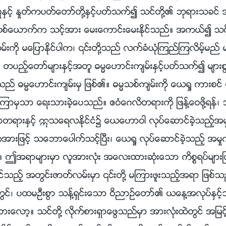
ွင့္ ႏႈတ္ကပတ္ေတာ္တို႔ႏွင့္ပတ္သက္၍ သင္တို႔၏ ဘုရားသခင
တစ္ေယာက္က သင့္အား ေမးေကာင္းေမးႏိုင္သည္။ အကယ္၍ သင
းကို မေျပာႏိုင္ပါက၊ ၎တို႔သည္ လက္ခံယုံၾကည္ၾကလိမ့္မည္ မ
ည့္ေတာ္မ်ားႏွင့္အတူ ဓမၼေဟာင္းက်မ္းႏွင့္ပတ္သက္၍ မ်ားစြ
သည္ ဓမၼေဟာင္းက်မ္းမွ ျဖစ္၏။ ဓမၼသစ္က်မ္းကို ေယရႈ ကားစင္ 
ဳ႕ၾကာမွသာ ေရးသားခဲ့ေပသည္။ ဧဝံေဂလိတရားကို ျဖန႔္ေဝဖို႔ရန္
ာတရားႏွင့္ ဣသေရလႏိုင္ငံ၌ ေယေဟာဝါ လုပ္ေဆာင္ခဲ့သည့္အမ
ကအားျဖင့္ သေဘာေပါက္သင့္ၿပီး၊ ေယရႈ လုပ္ေဆာင္ခဲ့သည့္ အမႈက
 ဤအရာမ်ားမွာ လူအားလုံး အေလးထားဆုံးေသာ ကိစၥရပ္မ်ားျ
က္ဆိုင္သည့္ အတြင္းဇာတ္လမ္းမွာ ၎တို႔ မၾကားဖူးသည့္အရာ ျဖစ
တြင္၊ ပထမဦးစြာ သန္႔ရွင္းေသာ ဝိညာဥ္ေတာ္၏ ယေန႔အလုပ္ႏွင့္
ထားေလာ့။ သင္တို႔ လိုက္စားရွာေဖြသည္မွာ အားလုံးထဲတြင္ အျမ