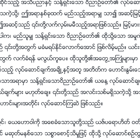
ိုင္သည့္ အသိပညာႏွင့္ သန႔္ရွင္းေသာ ဝိညာဥ္ေတာ္၏ လုပ္ေဆာင္
သကဲ့သို႔၊ ဤအရာႏွစ္ခုထက္ မည္သည့္အရာမွ် သာ၍ အဆင့္ျမင
အဆင့္သည္ ၎တို႔လက္လွမ္းမမီသည့္အရာျဖစ္သည္။ ျမင့္မား
ုပါက၊ မည္သူမွ် သန႔္ရွင္းေသာ ဝိညာဥ္ေတာ္၏ ထိုသို႔ေသာ အမႈက
္ ၎တို႔အတြက္ မခံမရပ္ႏိုင္ေလာက္ေအာင္ ျဖစ္လိမ့္မည္။ 
အတြက္ လက္ခံရန္ မလြယ္ကူေပ။ ထိုသူတို႔၏အေတြ႕အႀကဳံမ်ားမွာ 
ဖစ္သည့္ လုပ္ေဆာင္ခ်က္အခ်ိဳ႕ႏွင့္အတူ အတိတ္က ေဟာင္းႏြမ္
ံေသာအရာမွာ သန္႔ရွင္းေသာဝိညာဥ္ေတာ္၏ ယေန႔ လုပ္ေဆာင္ခ်က
္ခ်က္မ်ား မဟုတ္ေခ်။ ၎တို႔သည္ အလင္းသစ္မရွိသကဲ့သို႔
ေဟာင္းမ်ားအတိုင္း လုပ္ေဆာင္ၾကဆဲ ျဖစ္သည္။
သင့္အေပၚ အမည္နာမသမုတ္လိမ့္မည္ျဖစ္ၿပီး၊ သင္တို႔သည္ သင္တို႔၏ ယုံၾကည္ျခင္း၌ မိုက္မဲသူျဖစ္သည္ဟု ထင္ၾကလိမ့္မည္။ ၎တို႔က၊ “သင္သည္ သမၼာက်မ္းစာ၊ ဘုရားသခင္၏ ႏႈတ္ကပတ္ေတာ္ကိုပင္ မသိ၊ ထို႔ေၾကာင့္ သင္သည္ ဘုရားသခင္၌ ယုံၾကည္သည္ဟု မည္သို႔ေျပာႏိုင္သနည္း။” ဟု ေျပာၾကလိမ့္မည္။ ထို႔ေနာက္ ၎တို႔သည္ သင့္ကို အထင္ေသးၾကလိမ့္မည္ျဖစ္ၿပီး၊ “သင္တို႔ ယုံၾကည္သည္မွာ ဘုရားသခင္ျဖစ္သည့္အတြက္၊ သူသည္ သင္တို႔ကို ဓမၼေဟာင္းႏွင့္ ဓမၼသစ္က်မ္းမ်ားအေၾကာင္း အဘယ္ေၾကာင့္ အားလုံး မေျပာျပသနည္း။ သူသည္ သူ၏ဘုန္းအသေရကို ဣသေရလမွ အေရွ႕အရပ္သို႔ ယူေဆာင္ၿပီးျဖစ္သည့္အတြက္၊ ဣသေရလ၌ လုပ္ေဆာင္ခဲ့သည့္ အမႈကို သူ အဘယ္ေၾကာင့္ မသိရပါသနည္း။ ေယရႈ၏အမႈကို သူ အဘယ္ေၾကာင့္ မသိသနည္း။ သင္တို႔ မသိၾကပါက၊ ယင္းမွာ သင္တို႔ကို မေျပာရေသးသည္ကို သက္ေသျပေပသည္။ သူသည္ ေယရႈ၏ ဒုတိယအႀကိမ္ လူ႔ဇာတိခံယူျခင္း ျဖစ္သည့္အတြက္၊ ဤအရာမ်ားကို သူ အဘယ္ေၾကာင့္ မသိႏိုင္ရသနည္း။ ေယရႈသည္ ေယေဟာဝါ လုပ္ေဆာင္ခဲ့ေသာ အမႈကို သိ၏။ သူသည္ အဘယ္ေၾကာင့္ မသိႏိုင္ရသနည္း။” ဟုလည္း ေျပာလိမ့္မည္။ အခ်ိန္က်ေသာအခါ၊ ၎တို႔အားလုံးသည္ သင့္အား ထိုသို႔ေသာ ေမးခြန္းမ်ားကို ေမးလိမ့္မည္။ ၎တို႔၏ ဦးေခါင္းမ်ားထဲတြင္ ထိုသို႔ေသာအရာမ်ားႏွင့္ ျပည့္ေနသည္။ ၎တို႔အေနျဖင့္ အဘယ္သို႔ မေမးဘဲ ေနႏိုင္မည္နည္း။ သင္တို႔ထဲမွ ဤေရစီးေၾကာင္းအတြင္းတြင္ ရွိသူတို႔သည္ ယေန႔ ဘုရားသခင္ လုပ္ေဆာင္ခဲ့ေသာ တစ္ဆင့္ၿပီးတစ္ဆင့္ အမႈမ်ားကို ရင္ေပါင္တန္းလိုက္ၾကၿပီးျဖစ္သည့္အတြက္၊ သမၼာက်မ္းစာကို အာ႐ုံမစိုက္ၾကေခ်၊ သင္တို႔သည္ သင္တို႔၏မ်က္စိမ်ားျဖင့္ ဤတစ္ဆင့္ၿပီးတစ္ဆင့္ျဖစ္ေသာ အမႈကို ျမင္ၾကၿပီးျဖစ္ကာ၊ အမႈ၏ အဆင့္သုံးဆင့္ကို ရွင္းလင္းစြာ ရႈျမင္ၾကၿပီးျဖစ္ေသာေၾကာင့္ သမၼာက်မ္းစာကို ပစ္ခ်ထားခဲ့ၾကရၿပီး ယင္းကို ေလ့လာမႈ ရပ္ထားခဲ့ၾကသည္။ သို႔ရာတြင္ ၎တို႔သည္ ဤ တစ္ဆင့္ၿပီးတစ္ဆင့္ျဖစ္ေသာအမႈႏွင့္ သက္ဆိုင္သည့္ အသိပညာ မရွိၾကသည့္အတြက္၊ က်မ္းစာကို မေလ့လာဘဲ မေနႏိုင္ၾကေပ။ လူအခ်ိဳ႕က၊ “လူ႔ဇာတိခံယူေသာ ဘုရားသခင္လုပ္ေဆာင္ခဲ့သည့္ အမႈႏွင့္ လြန္ခဲ့ေသာကာလမ်ားက ပေရာဖက္မ်ားႏွင့္ တမန္ေတာ္မ်ား၏ အလုပ္တို႔အၾကား ကြာျခားခ်က္မွာ အဘယ္နည္း။ ဒါဝိဒ္သည္လည္း သခင္ဟု အေခၚခံခဲ့ရသကဲ့သို႔၊ ထို႔အတူ ေယရႈသည္လည္း အေခၚခံခဲ့ရသည္။ ၎တို႔လုပ္ေဆာင္ေသာ အလုပ္မ်ား ကြာျခားၾကေသာ္လည္း၊ ၎တို႔သည္ တူညီစြာ အေခၚခံခဲ့ၾကရသည္။ ငါ့ကိုေျပာေလာ့၊ ၎တို႔၏ ကိုယ္ပိုင္လကၡဏာမ်ား အဘယ္ေၾကာင့္ မတူခဲ့ၾကသနည္း။ ေယာဟန္ မ်က္ျမင္ႀကဳံေတြ႕ခဲ့သည္မွာ သန္႔ရွင္းေသာ ဝိညာဥ္ေတာ္ထံကပါ လာေသာ ႐ူပါ႐ုံတစ္ခု ျဖစ္ၿပီး၊ သူသည္ သန္႔ရွင္းေသာဝိညာဥ္ေတာ္က ေျပာရန္ရည္႐ြယ္သည့္ ႏႈတ္ကပတ္ေတာ္မ်ားကိုလည္း ေျပာဆိုႏိုင္ခဲ့သည္။ ေယာဟန္၏ ကိုယ္ပိုင္လကၡဏာသည္ ေယရႈ၏ ကိုယ္ပိုင္လကၡဏာႏွင့္ အဘယ္ေၾကာင့္ ကြာျခားသနည္း။” ဟု ေမးၾကလိမ့္မည္။ ေယရႈေျပာေသာ ႏႈတ္ကပတ္ေတာ္မ်ားသည္ ဘုရားသခင္ကို အျပည့္အဝ ကိုယ္စားျပဳႏိုင္ၿပီး၊ ဘုရားသခင္၏ အမႈကို အျပည့္အဝ ကိုယ္စားျပဳခဲ့သည္။ ေယာဟန္ျမင္ခဲ့သည္မွာ ႐ူပါ႐ုံတစ္ခုျဖစ္ၿပီး သူသည္ ဘုရားသခင္၏ အမႈကို အျပည့္အဝ ကိုယ္စားျပဳႏိုင္စြမ္း မရွိခဲ့ေပ။ ေယာဟန္၊ ေပတ႐ုႏွင့္ ေပါလုတို႔သည္ ေယရႈေျပာခဲ့သကဲ့သို႔ စကားမ်ားစြာ ေျပာဆိုခဲ့ၾကေသာ္လည္း၊ ေယရႈႏွင့္ တူညီေသာ ကိုယ္ပိုင္လကၡဏာ အဘယ္ေၾကာင့္ မရွိခဲ့ၾကသနည္း။ ယင္းမွာ အဓိကအားျဖင့္ ၎တို႔လုပ္ေဆာင္ခဲ့ေသာ အလုပ္သည္ ကြဲျပားျခားနားေသာေၾကာင့္ ျဖစ္ေပသည္။ ေယရႈသည္ ဘုရားသခင္၏ ဝိညာဥ္ေတာ္ကို ကိုယ္စားျပဳခဲ့ၿပီး တိုက္႐ိုက္ အမႈျပဳေနသည့္ ဘုရားသခင္၏ ဝိညာဥ္ေတာ္ ျဖစ္ခဲ့သည္။ သူသည္ ေခတ္သစ္ႏွင့္သက္ဆိုင္သည့္ အမႈ၊ ယခင္က မည္သူမွ် မလုပ္ေဆာင္ခဲ့ေသးသည့္ အမႈကို လုပ္ေဆာင္ခဲ့သည္။ သူသည္ အသစ္ေသာလမ္းကို ဖြင့္ေပးခဲ့သည္၊ သူသည္ ေယေဟာဝါကို ကိုယ္စားျပဳခဲ့ၿပီး ဘုရားသခင္ ကိုယ္တိုင္ကို ကိုယ္စားျပဳခဲ့သည္၊ ေပတ႐ု၊ ေပါလုႏွင့္ ဒါဝိဒ္တို႔မွာမူ သူတို႔ကို မည္သို႔ပင္ေခၚသည္ျဖစ္ေစ၊ ၎တို႔သည္ ဖန္ဆင္းခံတစ္ဦး၏ ကိုယ္ပိုင္လကၡဏာကိုသာ ကိုယ္စားျပဳခဲ့ၾကသကဲ့သို႔၊ ၎တို႔သည္ ေယရႈ သို႔မဟုတ္ ေယေဟာဝါက ေစလႊတ္ျခင္း ျဖစ္သည္။ ထို႔ေၾကာင့္ ၎တို႔ အလုပ္မည္မွ်လုပ္ေဆာင္ခဲ့ၾကပါေစ၊ ၎တို႔ ေဆာင္႐ြက္ခဲ့သည့္ အံ့ၾသဖြယ္ရာမ်ား မည္မွ် ႀကီးမားခဲ့ပါေစ၊ ၎တို႔သည္ ဖန္ဆင္းခံမ်ားသာ ျဖစ္ၾကဆဲျဖစ္ၿပီး၊ ဘုရားသခင္၏ ဝိညာဥ္ေတာ္ကို ကိုယ္စားမျပဳႏိုင္စြမ္း မရွိၾကေခ်။ ၎တို႔သည္ ဘုရားသခင္၏ နာမျဖင့္ အမႈျပဳခဲ့ၾကသည္၊ သို႔မဟုတ္ ဘုရားသခင္၏ ေစလႊတ္ျခင္း ခံရၿပီးေနာက္ အလုပ္လုပ္ခဲ့ၾကေပသည္။ ထို႔အျပင္ ၎တို႔သည္ ေယရႈ သို႔မဟုတ္ ေယေဟာဝါ စတင္ခဲ့သည့္ ေခတ္မ်ားတြင္ အလုပ္လုပ္ခဲ့ၾကၿပီး၊ အျခား မည္သည့္အလုပ္ကိုမွ် မလုပ္ေဆာင္ခဲ့ၾကေခ်။ အဆုံးတြင္ ၎တို႔သည္ ဖန္ဆင္းခံမ်ားမွ်သာ ျဖစ္ခဲ့ၾကေပသည္။ ဓမၼေဟာင္းက်မ္းတြင္ ပေရာဖက္မ်ားစြာသည္ ေဟာကိန္းမ်ား ေျပာဆိုခဲ့ၾကသည္၊ သို႔မဟုတ္ အနာဂတၱိက်မ္းမ်ား ေရးသားခဲ့ၾကေလသည္။ မည္သူကမွ် ၎တို႔သည္ ဘုရားသခင္ျဖစ္သည္ဟု မေျပာခဲ့ေသာ္လည္း၊ ေယရႈ စတင္အမႈျပဳလွ်င္ျပဳခ်င္း၊ ဘုရားသခင္၏ ဝိညာဥ္ေတာ္သည္ သူ႔ကို ဘုရားသခင္အျဖစ္ သက္ေသခံခဲ့သည္။ ယင္းမွာ အဘယ္ေၾကာင့္နည္း။ ဤအခ်ိန္တြင္ သင္သည္ သိထားႏွင့္ၿပီး ျဖစ္သင့္သည္။ ယခင္က၊ တမန္ေတာ္မ်ားႏွင့္ ပေရာဖက္မ်ားသည္ ၾသဝါဒစာအမ်ိဳးမ်ိဳးကို ေရးသားခဲ့ၾကၿပီး၊ ပေရာဖက္ျပဳခ်က္မ်ားစြာ ျပဳလုပ္ခဲ့ၾကသည္။ ေနာက္ပိုင္းတြင္ လူတို႔သည္ ယင္းတို႔ထဲမွအခ်ိဳ႕ကို သမၼာက်မ္းစာထဲတြင္ ထည့္ဖို႔ ေ႐ြးခ်ယ္ခဲ့ၾကၿပီး၊ အခ်ိဳ႕မွာ ေပ်ာက္ဆုံးသြားခဲ့သည္။ ၎တို႔ေျပာသမွ် အရာရာတိုင္းသည္ သန္႔ရွင္းေသာ ဝိညာဥ္ေတာ္မွ လာသည္ဟု ေျပာၾကသည့္ လူမ်ားရွိသည့္အတြက္၊ အဘယ္ေၾကာင့္ ထိုအရာထဲမွ အခ်ိဳ႕သည္ ေကာင္းသည္ဟု မွတ္ယူခံရၿပီး၊ အခ်ိဳ႕သည္ မေကာင္းဟု မွတ္ယူခံရသနည္း။ ၿပီးလွ်င္ အဘယ္ေၾကာင့္ အခ်ိဳ႕မွာ ေ႐ြးခ်ယ္ခံရၿပီး အျခားအရာမ်ားက အေ႐ြးခ်ယ္မခံရသနည္း။ ထိုအရာတို႔သည္ သန္႔ရွင္းေသာဝိညာဥ္ေတာ္က အမွန္တကယ္ ေျပာဆိုထားေသာ ႏႈတ္ကပတ္ေတာ္မ်ားျဖစ္ပါက၊ လူတို႔အေနျဖင့္ ယင္းတို႔ကို ေ႐ြးခ်ယ္ရန္ လိုအပ္မည္ေလာ။ အဘယ္ေၾကာင့္ ခရစ္ဝင္က်မ္းေလးက်မ္း အသီးသီးတြင္ ေယရႈ၏ေျပာခဲ့သည့္ ႏႈတ္ကပတ္ေတာ္မ်ားႏွင့္ လုပ္ေဆာင္ခဲ့သည့္ အမႈႏွင့္ သက္ဆိုင္သည့္ ျဖစ္စဥ္မ်ား ကြဲျပားရသနည္း။ ဤသည္မွာ ထိုအရာမ်ားကို မွတ္တမ္းတင္ခဲ့သူတို႔၏ အမွားျဖစ္သည္ မဟုတ္ေလာ။ လူအခ်ိဳ႕က၊ “ေပါလုႏွင့္ ဓမၼသစ္က်မ္း၏ အျခား စာေရးသူမ်ား ေရးသားခဲ့သည့္ ၾသဝါဒစာမ်ားႏွင့္ ၎တို႔လုပ္ေဆာင္ခဲ့ေသာ အလုပ္သည္ လူသား၏အလိုဆႏၵမွ တစ္စိတ္တစ္ပိုင္း ထြက္ေပၚလာခဲ့ၿပီး၊ လူသား၏အယူအဆမ်ားႏွင့္ ေရာယွက္ခဲ့သည့္အတြက္၊ ယေန႔တြင္ ကိုယ္ေတာ္ (ဘုရားသခင္) ေျပာဆိုေသာ ႏႈတ္ကပတ္ေတာ္မ်ားတြင္ လူသား၏ မစင္ၾကယ္မႈမ်ား မတည္ရွိပါသေလာ။ ၎တို႔သည္ လူသား၏ အယူအဆမ်ား တစ္ခုမွ် အမွန္တကယ္ မပါရွိပါသေလာ” ဟု ေမးၾကလိမ့္မည္။ ဘုရားသခင္ လုပ္ေဆာင္ခဲ့သည့္ အမႈ၏ဤအဆင့္သည္ ေပါလုႏွင့္ မ်ားစြာေသာ တမန္ေတာ္မ်ားႏွင့္ ပေရာဖက္မ်ား လုပ္ေဆာင္ခဲ့ေသာ အလုပ္ႏွင့္ လုံးဝျခားနားေပသည္။ ကိုယ္ပိုင္လကၡဏာတြင္သာ ကြဲျပားျခားနား႐ုံသာမက၊ အဓိကအားျဖင့္ ေဆာင္႐ြက္ခဲ့ၾကသည့္ အလုပ္တြင္လည္း ျခားနားမႈရွိေလသည္။ သခင္၏ေရွ႕ေမွာက္တြင္ ေပါလုသည္ ထိုးလွဲခံရၿပီးေနာက္၊ သူသည္ အလုပ္လုပ္ဖို႔ သန္႔ရွင္းေသာ ဝိညာဥ္ေတာ္၏ ဦးေဆာင္လမ္းျပျခင္းကို ခံခဲ့ရကာ ေစလႊတ္ခံရသူတစ္ဦး ျဖစ္လာခဲ့သည္။ ထို႔ေၾကာင့္ သူသည္ အသင္းေတာ္မ်ားထံသို႔ ၾသဝါဒစာမ်ား ေရးသားခဲ့ၿပီး ဤၾသဝါဒစာမ်ား အားလုံးသည္ ေယရႈ၏သြန္သင္မႈမ်ားအတိုင္း လိုက္ခဲ့သည္။ ေပါလုသည္ သခင္ေယရႈ၏ နာမျဖင့္ အလုပ္လုပ္ဖို႔ ေစလႊတ္ခံခဲ့ရေသာ္လည္း၊ ဘုရားသခင္ကိုယ္တိုင္ ႂကြလာခဲ့ခ်ိန္တြင္၊ သူသည္ မည္သည့္အမည္နာမျဖင့္မွ် အလုပ္မလုပ္ခဲ့သကဲ့သို႔ သူ၏ အမႈတြင္ ဘုရားသခင္၏ ဝိညာဥ္ေတာ္ကိုသာ ကိုယ္စားျပဳခဲ့သည္။ ဘုရားသခင္သည္ သူ၏အမႈကို တိုက္႐ိုက္လုပ္ေဆာင္ရန္ လာခဲ့သည္။ သူသည္ လူသားအားျဖင့္ စုံလင္ေစျခင္း မခံခဲ့ရသကဲ့သို႔၊ သူ၏အမႈသည္ မည္သူတစ္ဦးတစ္ေယာက္မွ်၏ သြန္သင္မႈမ်ားအရ ေဆာင္႐ြက္ခဲ့သည္ မဟုတ္ေပ။ အမႈ၏ ဤအဆင့္တြင္ ဘုရားသခင္