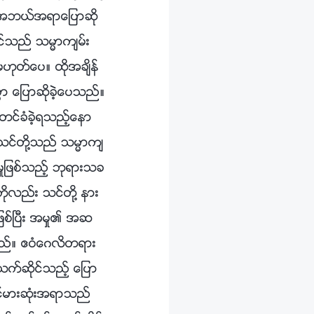
္ အဘယ္အရာေျပာဆို
္သည္ သမၼာက်မ္း
ဟုတ္ေပ။ ထိုအခ်ိန္
ာ ေျပာဆိုခဲ့ေပသည္။
တင္ခံခဲ့ရသည့္ေနာ
၊ သင္တို႔သည္ သမၼာက်
ႈျဖစ္သည့္ ဘုရားသခ
ိုလည္း သင္တို႔ နား
ဖစ္ၿပီး အမႈ၏ အဆ
္သည္။ ဧဝံေဂလိတရား
သက္ဆိုင္သည့္ ေျပာ
င့္မားဆုံးအရာသည္