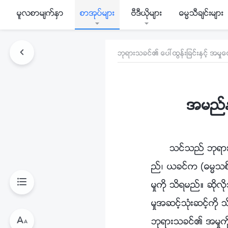
မူလစာမ်က္ႏွာ
စာအုပ္မ်ား
ဗီဒီယိုမ်ား
ဓမၼသီခ်င္းမ်ား
ဘုရားသခင္၏ ေပၚထြန္းျခင္းႏွင့္ အမႈေ
အမည္နာ
သင္သည္ ဘုရား
ည္၊ ယခင္က (ဓမၼသစ္ႏ
မႈကို သိရမည္။ ဆို
မႈအဆင့္သုံးဆင့္ကို
ဘုရားသခင္၏ အမႈကို 