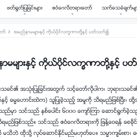
ဖတ္႐ြတ္ျပျခင္းမ်ား
ဧဝံေဂလိတရားေတာ္
သက္ေသခံခ်က္မ်
တာ္
အမည္နာမမ်ားႏွင့္ ကိုယ္ပိုင္လကၡဏာတို႔ႏွင့္ ပတ္သက္၍
မမ်ားႏွင့္ ကိုယ္ပိုင္လကၡဏာတို႔ႏွင့္ 
သခင္၏ အသုံးျပဳျခင္းအတြက္ သင့္ေတာ္လိုပါက၊ ဘုရားသခင္
ွင့္ ဓမၼေဟာင္းထဲက) သူျပဳခဲ့သည့္ အမႈကို သိရမည္ျဖစ္ၿပီး၊ ထ
လိုသည္မွာ သင္သည္ ႏွစ္ေပါင္း ၆၀၀၀ ေက်ာ္ၾကာ ေဆာင္႐ြက္ခဲ
 သိရမည္ျဖစ္သည္။ သင္သည္ ဧဝံေဂလိတရားကို ျဖန္႔ေဝရန္ ေစခို
မသိဘဲ ထိုသို႔ လုပ္ေဆာင္ႏိုင္မည္မဟုတ္ေပ။ သမၼာက်မ္းစာ၊ ဓမၼေ