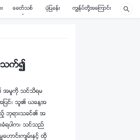
ား
ေခတ္သစ္
ပုံျပခန္း
ကြၽန္ုပ္တို႔အေၾကာင္း
ပတ္သက္၍
၏ အမႈကို သင္သိရမ
ို႔အျပင္၊ သူ၏ ယေန႔အ
့သည့္ ဘုရားသခင္၏ အ
င္းခံရပါက၊ သင္သည္
ဟာင္းက်မ္းႏွင့္ ထို