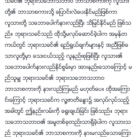
သခင္၏ ဘုရားသေဘာသဘာဝ ဘာသာစကားကို လူသား
တို႔၏ ဘာသာစကားသို႔ ေျပာင္းလဲေပးႏိုင္မည္ျဖစ္ကာ
လူသားတို႔ သေဘာေပါက္နားလည္ၿပီး သိျမင္ႏိုင္မည္ ျဖစ္သ
ည္။ ဘုရားသခင္သည္ ထိုသို႔မလုပ္ေဆာင္ခဲ့ပါက အမွန္တ
ကယ္တြင္ ဘုရားသခင္၏ ရည္႐ြယ္ခ်က္မ်ားႏွင့္ အညီျဖစ္ေ
သာလူတို႔မွာ ေသးငယ္သည့္ လူနည္းစုျဖစ္ၿပီး လူသား၏
သေဘာေပါက္နားလည္ႏိုင္စြမ္းမွာ အားနည္းေသာေၾကာင့္ မ
ည္သူမွ် ဘုရားသခင္၏ ဘုရားသေဘာသဘာဝ
ဘာသာစကားကို နားလည္ၾကမည္ မဟုတ္ေပ။ ထိုအေၾကာ
င္းေၾကာင့္ ဘုရားသခင္က လူ႔ဇာတိခႏၶာ၌ အလုပ္လုပ္သည့္
အခါတြင္ ဤနည္းလမ္းကို ေ႐ြးခ်ယ္ျခင္း ျဖစ္သည္။ ဘုရား
သေဘာသဘာဝ၏ အမႈတစ္ခုတည္းသာရွိခဲ့ပါက လူသားသ
ည္ ဘုရားသခင္၏ ဘာသာစကားကို နားမလည္ေသာေၾကာ