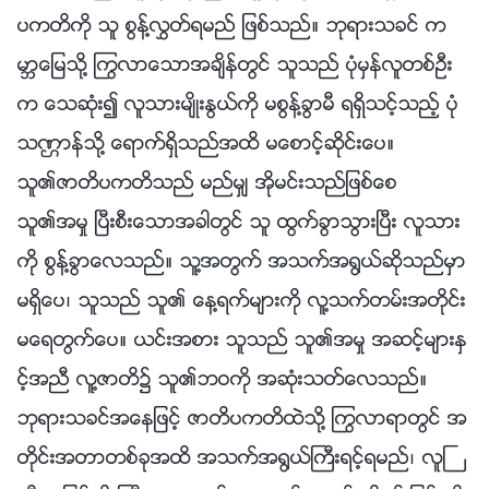
ပကတိကို သူ စြန႔္လႊတ္ရမည္ ျဖစ္သည္။ ဘုရားသခင္ က
မာၻေျမသို႔ ႂကြလာေသာအခ်ိန္တြင္ သူသည္ ပုံမွန္လူတစ္ဦး
က ေသဆုံး၍ လူသားမ်ိဳးႏြယ္ကို မစြန႔္ခြာမီ ရရွိသင့္သည့္ ပုံ
သဏၭာန္သို႔ ေရာက္ရွိသည္အထိ မေစာင့္ဆိုင္းေပ။
သူ၏ဇာတိပကတိသည္ မည္မွ် အိုမင္းသည္ျဖစ္ေစ
သူ၏အမႈ ၿပီးစီးေသာအခါတြင္ သူ ထြက္ခြာသြားၿပီး လူသား
ကို စြန႔္ခြာေလသည္။ သူ႔အတြက္ အသက္အ႐ြယ္ဆိုသည္မွာ
မရွိေပ၊ သူသည္ သူ၏ ေန႔ရက္မ်ားကို လူ႔သက္တမ္းအတိုင္း
မေရတြက္ေပ။ ယင္းအစား သူသည္ သူ၏အမႈ အဆင့္မ်ားႏွ
င့္အညီ လူ႔ဇာတိ၌ သူ၏ဘဝကို အဆုံးသတ္ေလသည္။
ဘုရားသခင္အေနျဖင့္ ဇာတိပကတိထဲသို႔ ႂကြလာရာတြင္ အ
တိုင္းအတာတစ္ခုအထိ အသက္အ႐ြယ္ႀကီးရင့္ရမည္၊ လူႀ