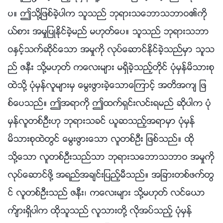
ပ။ ဤသို႔ျဖစ္ခဲ့ပါက သူသည္ ဘုရားသေဘာသဘာဝ၏ကို
ယ္စား အမႈျပဳႏိုင္ခဲ့မည္ မဟုတ္ေပ။ သူသည္ ဘုရားသဘာ
ဝႏွင့္သက္ဆိုင္ေသာ အမႈကို လုပ္ေဆာင္ႏိုင္ခဲ့သည္မွာ သူသ
ည္ ဇနီး သို႔မဟုတ္ ကေလးမ်ား မရွိခဲ့သည့္တိုင္ ပုံမွန္မိသားစု
ထဲသို႔ ပုံမွန္လူမ်ားမွ ေမြးဖြားခဲ့ေသာေၾကာင့္ အတိအက် ျဖ
စ္ေပသည္။ ဤအရာကို ဤထက္ရွင္းလင္းရမည္ ဆိုပါက ပုံ
မွန္လူတစ္ဦးဟု ဘုရားသခင္ ယူဆသည့္အရာမွာ ပုံမွန္
မိသားစုထဲတြင္ ေမြးဖြားေသာ လူတစ္ဦး ျဖစ္သည္။ ထို
သို႔ေသာ လူတစ္ဦးသည္သာ ဘုရားသေဘာသဘာဝ အမႈကို
လုပ္ေဆာင္ဖို႔ အရည္အခ်င္းျပည့္မီသည္။ အျခားတစ္ဖက္တြ
င္ လူတစ္ဦးသည္ ဇနီး၊ ကေလးမ်ား သို႔မဟုတ္ လင္ေယာ
က္်ားရွိပါက ထိုသူသည္ လူသားတို႔ လိုအပ္သည့္ ပုံမွန္