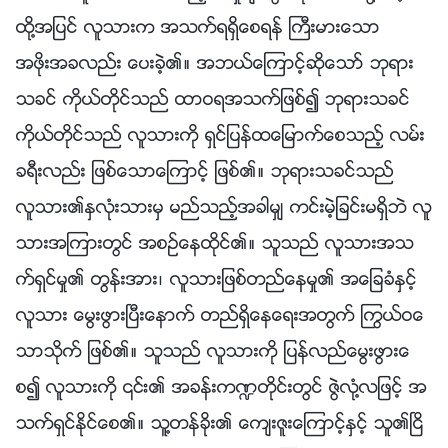
ထို႔အျပင္ လူသားက အသက္ရရွိေစရန္ ႀကီးမားေသာ
အဖိုးအခလည္း ေပးခဲ့၏။ အဘယ္ေၾကာင့္ဆိုေသာ္ ဘုရား
သခင္ ကိုယ္တိုင္သည္ ထာဝရအသက္ျဖစ္၍ ဘုရားသခင္
ကိုယ္တိုင္သည္ လူသားကို ရွင္ျပန္ထေျမာက္ေစသည့္ လမ္း
ခရီးလည္း ျဖစ္ေသာေၾကာင့္ ျဖစ္၏။ ဘုရားသခင္သည္
လူသား၏ႏွလုံးသားမွ မည္သည့္အခါမွ် ကင္းမဲ့ျခင္းမရွိဘဲ လူ
သားအၾကားတြင္ အစဥ္ေနထိုင္၏။ သူသည္ လူသားအသ
က္ရွင္မႈ၏ တြန္းအား၊ လူသားျဖစ္တည္ေနမႈ၏ အေျခခံႏွင့္
လူသား ေမြးဖြားၿပီးေနာက္ တည္ရွိေနေရးအတြက္ ႂကြယ္ဝေ
သာသိုက္ ျဖစ္၏။ သူသည္ လူသားကို ျပန္လည္ေမြးဖြားေ
စ၍ လူသားကို ၎၏ အခန္းက႑တိုင္းတြင္ ဇြဲလုံ႔လျဖင့္ အ
သက္ရွင္ႏိုင္ေစ၏။ သူ႔တန္ခိုး၏ ေက်းဇူးေၾကာင့္ႏွင့္ သူ၏ၿငိ