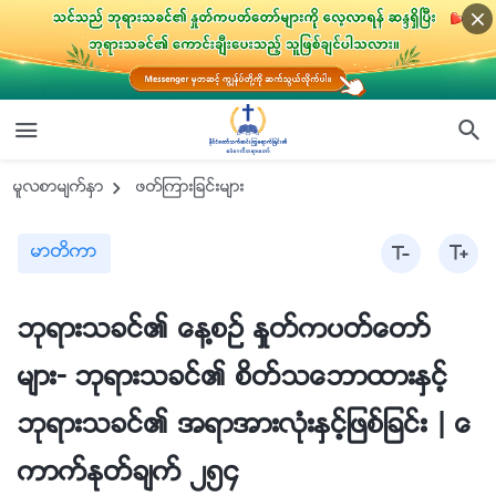
မူလစာမ်က္ႏွာ
ဖတ္ၾကားျခင္းမ်ား
မာတိကာ
ဘုရားသခင္၏ ေန႔စဥ္ ႏႈတ္ကပတ္ေတာ္
မ်ား- ဘုရားသခင္၏ စိတ္သေဘာထားႏွင့္
ဘုရားသခင္၏ အရာအားလုံးႏွင့္ျဖစ္ျခင္း | ေ
ကာက္ႏုတ္ခ်က္ ၂၅၄