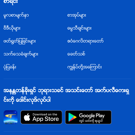
စာရင္း
မူလစာမ်က္ႏွာ
စာအုပ္မ်ား
ဗီဒီယိုမ်ား
ဓမၼသီခ်င္းမ်ား
ဖတ္႐ြတ္ျပျခင္းမ်ား
ဧဝံေဂလိတရားေတာ္
သက္ေသခံခ်က္မ်ား
ေခတ္သစ္
ပုံျပခန္း
ကြၽန္ုပ္တို႔အေၾကာင္း
အနႏၲတန္ခိုးရွင္ ဘုရားသခင္ အသင္းေတာ္ အက္ပလီေကးရွ
င္းကို ေဒါင္းလုဒ္လုပ္ပါ