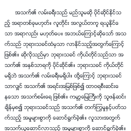
အသက္၏ လမ္းခရီးသည္ မည္သူမဆို ပိုင္ဆိုင္ႏိုင္သ
ည့္ အရာတစ္ခုမဟုတ္။ လူတိုင္း အလြယ္တကူ ရယူႏိုင္ေ
သာ အရာလည္း မဟုတ္ေပ။ အဘယ္ေၾကာင့္ဆိုေသာ္ အသ
က္သည္ ဘုရားသခင္ထံမွသာ လာႏိုင္သည့္အတြက္ေၾကာင့္
ျဖစ္၏။ ဆိုလိုသည္မွာ ဘုရားသခင္ ကိုယ္တိုင္သည္သာ အ
သက္၏ အႏွစ္သာရကို ပိုင္ဆိုင္၏။ ဘုရားသခင္ ကိုယ္တိုင္
မရွိဘဲ အသက္၏ လမ္းခရီးမရွိပါ။ ထို႔ေၾကာင့္ ဘုရားသခင္
သာလွ်င္ အသက္၏ အရင္းအျမစ္ျဖစ္၍ ထာဝရစီးဆင္းေ
နေသာ အသက္စမ္းေရ ျဖစ္၏။ ကမာၻေျမႀကီးကို သူဖန္ဆင္း
ခ်ိန္မွစ၍ ဘုရားသခင္သည္ အသက္၏ တက္ႂကြမႈႏွင့္ပတ္သ
က္သည့္ အမႈမ်ားစြာကို ေဆာင္႐ြက္ခဲ့၏။ လူသားအတြက္
အသက္ယူေဆာင္လာသည့္ အမႈမ်ားစြာကို ေဆာင္႐ြက္ခဲ့၏။