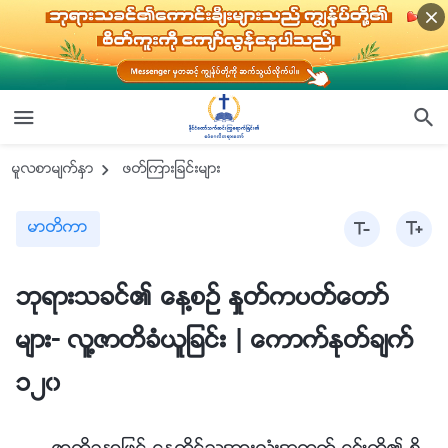
မူလစာမ်က္ႏွာ
ဖတ္ၾကားျခင္းမ်ား
မာတိကာ
ဘုရားသခင္၏ ေန႔စဥ္ ႏႈတ္ကပတ္ေတာ္
မ်ား- လူ႔ဇာတိခံယူျခင္း | ေကာက္ႏုတ္ခ်က္
၁၂၀