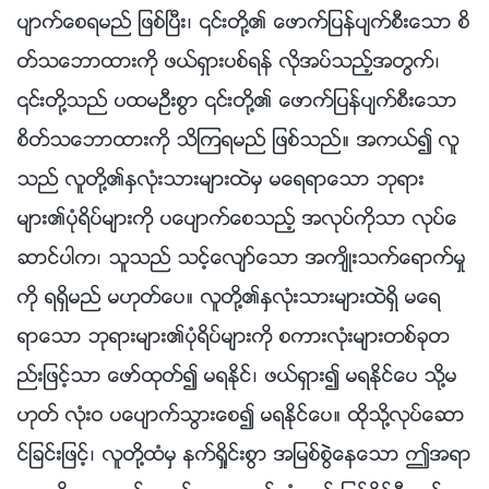
ပ်ာက္ေစရမည္ ျဖစ္ၿပီး၊ ၎တို႔၏ ေဖာက္ျပန္ပ်က္စီးေသာ စိ
တ္သေဘာထားကို ဖယ္ရွားပစ္ရန္ လိုအပ္သည့္အတြက္၊
၎တို႔သည္ ပထမဦးစြာ ၎တို႔၏ ေဖာက္ျပန္ပ်က္စီးေသာ
စိတ္သေဘာထားကို သိၾကရမည္ ျဖစ္သည္။ အကယ္၍ လူ
သည္ လူတို႔၏ႏွလုံးသားမ်ားထဲမွ မေရရာေသာ ဘုရား
မ်ား၏ပုံရိပ္မ်ားကို ပေပ်ာက္ေစသည့္ အလုပ္ကိုသာ လုပ္ေ
ဆာင္ပါက၊ သူသည္ သင့္ေလ်ာ္ေသာ အက်ိဳးသက္ေရာက္မႈ
ကို ရရွိမည္ မဟုတ္ေပ။ လူတို႔၏ႏွလုံးသားမ်ားထဲရွိ မေရ
ရာေသာ ဘုရားမ်ား၏ပုံရိပ္မ်ားကို စကားလုံးမ်ားတစ္ခုတ
ည္းျဖင့္သာ ေဖာ္ထုတ္၍ မရႏိုင္၊ ဖယ္ရွား၍ မရႏိုင္ေပ သို႔မ
ဟုတ္ လုံးဝ ပေပ်ာက္သြားေစ၍ မရႏိုင္ေပ။ ထိုသို႔လုပ္ေဆာ
င္ျခင္းျဖင့္၊ လူတို႔ထံမွ နက္ရႈိင္းစြာ အျမစ္စြဲေနေသာ ဤအရာ