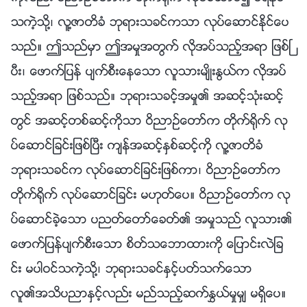
သကဲ့သို႔၊ လူ႔ဇာတိခံ ဘုရားသခင္ကသာ လုပ္ေဆာင္ႏိုင္ေပ
သည္။ ဤသည္မွာ ဤအမႈအတြက္ လိုအပ္သည့္အရာ ျဖစ္ၿ
ပီး၊ ေဖာက္ျပန္ ပ်က္စီးေနေသာ လူသားမ်ိဳးႏြယ္က လိုအပ္
သည့္အရာ ျဖစ္သည္။ ဘုရားသခင့္အမႈ၏ အဆင့္သုံးဆင့္
တြင္ အဆင့္တစ္ဆင့္ကိုသာ ဝိညာဥ္ေတာ္က တိုက္႐ိုက္ လု
ပ္ေဆာင္ျခင္းျဖစ္ၿပီး က်န္အဆင့္ႏွစ္ဆင့္ကို လူ႔ဇာတိခံ
ဘုရားသခင္က လုပ္ေဆာင္ျခင္းျဖစ္ကာ၊ ဝိညာဥ္ေတာ္က
တိုက္႐ိုက္ လုပ္ေဆာင္ျခင္း မဟုတ္ေပ။ ဝိညာဥ္ေတာ္က လု
ပ္ေဆာင္ခဲ့ေသာ ပညတ္ေတာ္ေခတ္၏ အမႈသည္ လူသား၏
ေဖာက္ျပန္ပ်က္စီးေသာ စိတ္သေဘာထားကို ေျပာင္းလဲျခ
င္း မပါဝင္သကဲ့သို႔၊ ဘုရားသခင္ႏွင့္ပတ္သက္ေသာ
လူ၏အသိပညာႏွင့္လည္း မည္သည့္ဆက္ႏႊယ္မႈမွ် မရွိေပ။