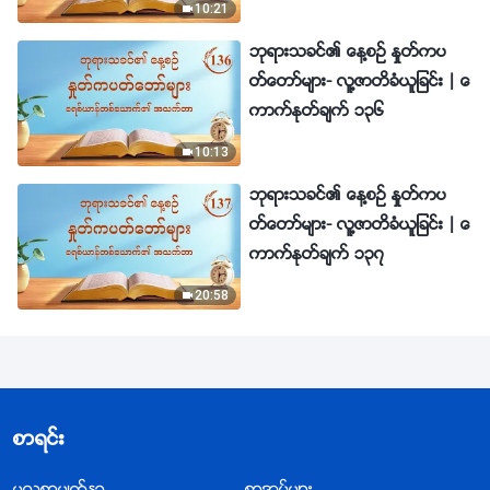
10:21
ဘုရားသခင္၏ ေန႔စဥ္ ႏႈတ္ကပ
တ္ေတာ္မ်ား- လူ႔ဇာတိခံယူျခင္း | ေ
ကာက္ႏုတ္ခ်က္ ၁၃၆
10:13
ဘုရားသခင္၏ ေန႔စဥ္ ႏႈတ္ကပ
တ္ေတာ္မ်ား- လူ႔ဇာတိခံယူျခင္း | ေ
ကာက္ႏုတ္ခ်က္ ၁၃၇
20:58
စာရင္း