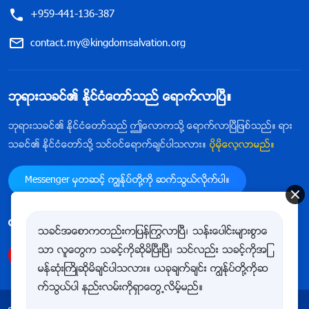
+959-441-136-387
contact.my@kingdomsalvation.org
ဘုရားသခင္၏ ႏိုင္ငံေတာ္သည္ ေရာက္လာၿပီ။
ဘုရားသခင္၏ ႏိုင္ငံေတာ္သည္ ဤေလာကသို႔ ေရာက္လာၿပီျဖစ္သည္။ ရား
သခင္၏ ႏိုင္ငံေတာ္သို႔ သင္ဝင္ေရာက္ခ်င္ပါသလား။
ပိုမိုေလ့လာမည္။
Messenger မွတဆင့္ ကြၽန္ုပ္တို႔ကို ဆက္သြယ္လိုက္ပါ။
ကြၽန္ုပ္တို႔ကို follow ျပဳလုပ္ရန္
သခင္အေစာကတည္းကျပန္ႂကြလာၿပီ၊ သန္းေပါင္းမ်ားစြာေ
သာ လူေတြက သခင့္ကိုဆိုမိၿပီးၿပီ၊ သင္လည္း သခင့္ကိုအျ
မန္ဆုံးႀကိဳဆိုမိခ်င္ပါသလား။ ယခုခ်က္ခ်င္း ကြၽန္ုပ္တို႔ကိုဆ
က္သြယ္ပါ နည္းလမ္းကိုရွာေတြ႕လိမ့္မည္။