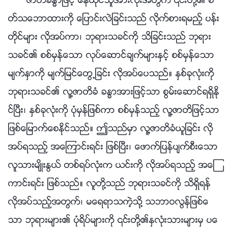
ဇာတိခႏၶာျဖင့္ ေနထိုင္သူအားလုံးအတြက္ ၎တို႔၏ စိ
တ္သေဘာထားကို ေျပာင္းလဲျခင္းသည္ လိုက္စားရမည့္ ပန္း
တိုင္မ်ား လိုအပ္ကာ၊ ဘုရားသခင္ကို သိျခင္းသည္ ဘုရား
သခင္၏ စစ္မွန္ေသာ လုပ္ေဆာင္ခ်က္မ်ားႏွင့္ စစ္မွန္ေသာ
မ်က္ႏွာကို မ်က္ျမင္ေတြ႕ျခင္း လိုအပ္ေပသည္။ ႏွစ္ခုလုံးကို
ဘုရားသခင္၏ လူ႔ဇာတိခံ ခႏၶာအားျဖင့္သာ စြမ္းေဆာင္ရရွိႏို
င္ၿပီး၊ ႏွစ္ခုလုံးကို ပုံမွန္ျဖစ္ကာ စစ္မွန္သည့္ လူ႔ဇာတိျဖင့္သာ
ျဖစ္ေျမာက္ေစႏိုင္သည္။ ဤသည္မွာ လူ႔ဇာတိခံယူျခင္း လို
အပ္ရသည့္ အေၾကာင္းရင္း ျဖစ္ၿပီး၊ ေဖာက္ျပန္ပ်က္စီးေသာ
လူသားမ်ိဳးႏြယ္ တစ္ရပ္လုံးက ယင္းကို လိုအပ္ရသည့္ အေၾ
ကာင္းရင္း ျဖစ္သည္။ လူတို႔သည္ ဘုရားသခင္ကို သိရွိရန္
လိုအပ္သည့္အတြက္၊ မေရရာသကဲ့သို႔ သဘာဝလြန္ျဖစ္ေ
သာ ဘုရားမ်ား၏ ပုံရိပ္မ်ားကို ၎တို႔၏ႏွလုံးသားမ်ားမွ ပေ