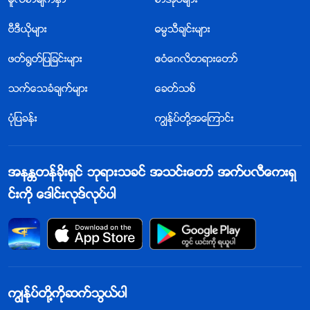
မူလစာမ်က္ႏွာ
စာအုပ္မ်ား
ဗီဒီယိုမ်ား
ဓမၼသီခ်င္းမ်ား
ဖတ္႐ြတ္ျပျခင္းမ်ား
ဧဝံေဂလိတရားေတာ္
သက္ေသခံခ်က္မ်ား
ေခတ္သစ္
ပုံျပခန္း
ကြၽန္ုပ္တို႔အေၾကာင္း
အနႏၲတန္ခိုးရွင္ ဘုရားသခင္ အသင္းေတာ္ အက္ပလီေကးရွ
င္းကို ေဒါင္းလုဒ္လုပ္ပါ
ကြၽန္ုပ္တို႔ကိုဆက္သြယ္ပါ