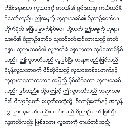
က္စီးေနေသာ လူသားကို စာတန္၏ စြမ္းအားမွ ကယ္တင္ႏို
င္ေသာ္လည္း၊ ဤအမႈကို ဘုရားသခင္၏ ဝိညာဥ္ေတာ္က
တိုက္႐ိုက္ မၿပီးေျမာက္ႏိုင္ေပ။ ထို႔ထက္ ဤအမႈကို ဘုရား
သခင္၏ ဝိညာဥ္ေတာ္မွ ယူတင္ဝတ္ဆင္ထားသည့္ ဇာတိ
ခႏၶာ၊ ဘုရားသခင္၏ လူ႔ဇာတိခံ ခႏၶာကသာ လုပ္ေဆာင္ႏိုင္
သည္။ ဤလူ႔ဇာတိသည္ လူျဖစ္ၿပီး ဘုရားလည္းျဖစ္သည္၊
ပုံမွန္လူ႔သဘာဝကို ပိုင္ဆိုင္သည့္ လူသားတစ္ေယာက္ႏွင့္
ဘုရားသေဘာသဘာဝ အျပည့္ ပိုင္ဆိုင္ေသာ ဘုရားသခင္
လည္း ျဖစ္သည္။ ထို႔ေၾကာင့္ ဤလူ႔ဇာတိသည္ ဘုရားသခ
င္၏ ဝိညာဥ္ေတာ္ မဟုတ္သကဲ့သို႔၊ ဝိညာဥ္ေတာ္ႏွင့္ အလြန္
ကြာျခားလွေသာ္လည္း၊ ယင္းသည္ ဝိညာဥ္ေတာ္ ျဖစ္ၿပီး
လူ႔ဇာတိလည္း ျဖစ္ေသာ၊ လူသားကို ကယ္တင္သည့္