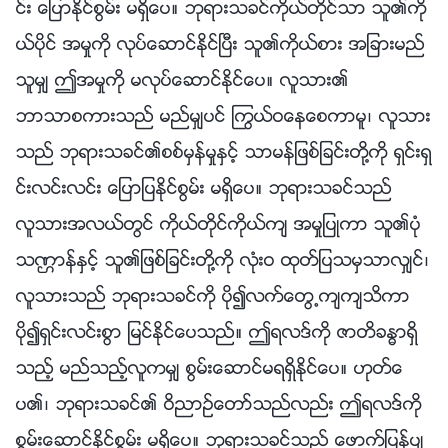
င္း ေျပာႏိုင္စြမ္း မရွိေပ။ ဘုရားသခင္ကိုယ္တိုင္သာ သူ၏ကို
ယ္ပိုင္ အမႈကို လုပ္ေဆာင္ႏိုင္ၿပီး သူ၏ကိုယ္စား အျခားမည္
သူမွ် ဤအမႈကို မလုပ္ေဆာင္ႏိုင္ေပ။ လူသား၏
ဘာသာစကားသည္ မည္မွ်ပင္ ႂကြယ္ဝေနေစကာမူ၊ လူသား
သည္ ဘုရားသခင္၏စစ္မွန္မႈႏွင့္ သာမန္ျဖစ္ျခင္းတို႔ကို ရွင္းရွ
င္းလင္းလင္း ေျပာျပႏိုင္စြမ္း မရွိေပ။ ဘုရားသခင္သည္
လူသားအလယ္တြင္ ကိုယ္တိုင္ကိုယ္က် အမႈျပဳကာ သူ၏ပုံ
သဏၭာန္ႏွင့္ သူ၏ျဖစ္ျခင္းတို႔ကို လုံးဝ ထုတ္ျပသမွသာလွ်င္၊
လူသားသည္ ဘုရားသခင္ကို ပို၍လက္ေတြ႕က်က်သိကာ
ပို၍ရွင္းလင္းစြာ ျမင္ႏိုင္ေပသည္။ ဤရလဒ္ကို ဇာတိခႏၶာရွိ
သည့္ မည္သည့္လူကမွ် စြမ္းေဆာင္မရရွိႏိုင္ေပ။ ဟုတ္ေ
ပ၏၊ ဘုရားသခင္၏ ဝိညာဥ္ေတာ္သည္လည္း ဤရလဒ္ကို
စြမ္းေဆာင္ႏိုင္စြမ္း မရွိေပ။ ဘုရားသခင္သည္ ေဖာက္ျပန္ပ်