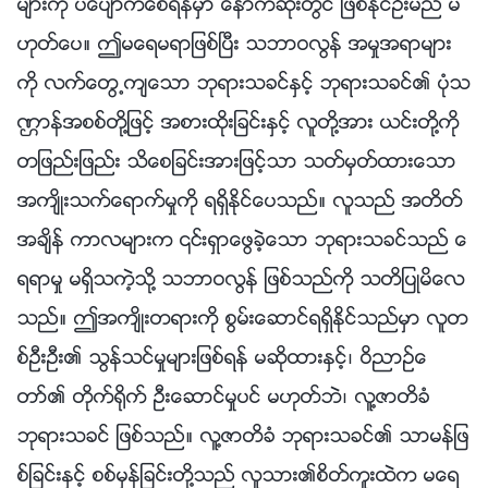
မ်ားကို ပေပ်ာက္ေစရန္မွာ ေနာက္ဆုံးတြင္ ျဖစ္ႏိုင္ဦးမည္ မ
ဟုတ္ေပ။ ဤမေရမရာျဖစ္ၿပီး သဘာဝလြန္ အမႈအရာမ်ား
ကို လက္ေတြ႕က်ေသာ ဘုရားသခင္ႏွင့္ ဘုရားသခင္၏ ပုံသ
ဏၭာန္အစစ္တို႔ျဖင့္ အစားထိုးျခင္းႏွင့္ လူတို႔အား ယင္းတို႔ကို
တျဖည္းျဖည္း သိေစျခင္းအားျဖင့္သာ သတ္မွတ္ထားေသာ
အက်ိဳးသက္ေရာက္မႈကို ရရွိႏိုင္ေပသည္။ လူသည္ အတိတ္
အခ်ိန္ ကာလမ်ားက ၎ရွာေဖြခဲ့ေသာ ဘုရားသခင္သည္ ေ
ရရာမႈ မရွိသကဲ့သို႔ သဘာဝလြန္ ျဖစ္သည္ကို သတိျပဳမိေလ
သည္။ ဤအက်ိဳးတရားကို စြမ္းေဆာင္ရရွိႏိုင္သည္မွာ လူတ
စ္ဦးဦး၏ သြန္သင္မႈမ်ားျဖစ္ရန္ မဆိုထားႏွင့္၊ ဝိညာဥ္ေ
တာ္၏ တိုက္႐ိုက္ ဦးေဆာင္မႈပင္ မဟုတ္ဘဲ၊ လူ႔ဇာတိခံ
ဘုရားသခင္ ျဖစ္သည္။ လူ႔ဇာတိခံ ဘုရားသခင္၏ သာမန္ျဖ
စ္ျခင္းႏွင့္ စစ္မွန္ျခင္းတို႔သည္ လူသား၏စိတ္ကူးထဲက မေရ