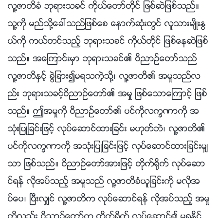
လူ႔ဇာတိခံ ဘုရားသခင္ ကိုယ္ေတာ္တိုင္ ျဖစ္ဆဲျဖစ္သည္။
သူ႔ကို မည္သို႔ေခၚသည္ျဖစ္ေစ ေနာက္ဆုံးတြင္ လူသားမ်ိဳးႏြ
ယ္ကို ကယ္တင္သည့္ ဘုရားသခင္ ကိုယ္တိုင္ ျဖစ္ေနဆဲျဖစ္
သည္။ အေၾကာင္းမွာ ဘုရားသခင္၏ ဝိညာဥ္ေတာ္သည္
လူ႔ဇာတိႏွင့္ ခြဲျခား၍မရသကဲ့သို႔၊ လူ႔ဇာတိ၏ အမႈသည္လ
ည္း ဘုရားသခင့္ဝိညာဥ္ေတာ္၏ အမႈ ျဖစ္ေသာေၾကာင့္ ျဖစ္
သည္။ ဤအမႈကို ဝိညာဥ္ေတာ္၏ ပင္ကိုလကၡဏာကို အ
သုံးျပဳျခင္းျဖင့္ လုပ္ေဆာင္ထားျခင္း မဟုတ္ဘဲ၊ လူ႔ဇာတိ၏
ပင္ကိုလကၡဏာကို အသုံးျပဳျခင္းျဖင့္ လုပ္ေဆာင္ထားျခင္းမွ်
သာ ျဖစ္သည္။ ဝိညာဥ္ေတာ္အားျဖင့္ တိုက္႐ိုက္ လုပ္ေဆာ
င္ရန္ လိုအပ္သည့္ အမႈသည္ လူ႔ဇာတိခံယူျခင္းကို မလိုအ
ပ္ေပ၊ ၿပီးလွ်င္ လူ႔ဇာတိက လုပ္ေဆာင္ရန္ လိုအပ္သည့္ အမႈ
ကိုလည္း ဝိညာဥ္ေတာ္က တိုက္႐ိုက္ လုပ္ေဆာင္၍ မရႏိုင္