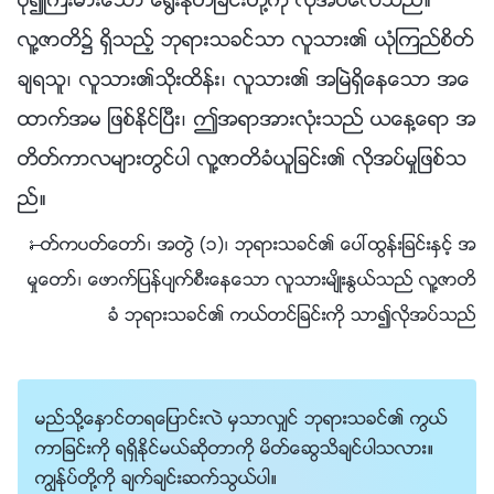
ပို၍ႀကီးမားေသာ ေ႐ြးႏုတ္ျခင္းတို႔ကို လိုအပ္ေလသည္။
လူ႔ဇာတိ၌ ရွိသည့္ ဘုရားသခင္သာ လူသား၏ ယုံၾကည္စိတ္
ခ်ရသူ၊ လူသား၏သိုးထိန္း၊ လူသား၏ အၿမဲရွိေနေသာ အေ
ထာက္အမ ျဖစ္ႏိုင္ၿပီး၊ ဤအရာအားလုံးသည္ ယေန႔ေရာ အ
တိတ္ကာလမ်ားတြင္ပါ လူ႔ဇာတိခံယူျခင္း၏ လိုအပ္မႈျဖစ္သ
ည္။
—ႏႈတ္ကပတ္ေတာ္၊ အတြဲ (၁)၊ ဘုရားသခင္၏ ေပၚထြန္းျခင္းႏွင့္ အ
မႈေတာ္၊ ေဖာက္ျပန္ပ်က္စီးေနေသာ လူသားမ်ိဳးႏြယ္သည္ လူ႔ဇာတိ
ခံ ဘုရားသခင္၏ ကယ္တင္ျခင္းကို သာ၍လိုအပ္သည္
မည္သို႔ေႏွာင္တရေျပာင္းလဲ မွသာလွ်င္ ဘုရားသခင္၏ ကြယ္
ကာျခင္းကို ရရွိႏိုင္မယ္ဆိုတာကို မိတ္ေဆြသိခ်င္ပါသလား။
ကြၽန္ုပ္တို႔ကို ခ်က္ခ်င္းဆက္သြယ္ပါ။