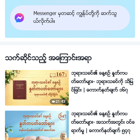
Messenger မွတဆင့္ ကြၽန္ုပ္တို႔ကို ဆက္သြ
ယ္လိုက္ပါ။
သက္ဆိုင္သည့္ အေၾကာင္းအရာ
ဘုရားသခင္၏ ေန႔စဥ္ ႏႈတ္ကပ
တ္ေတာ္မ်ား- ဘုရားသခင္ကို သိျမ
င္ျခင္း | ေကာက္ႏုတ္ခ်က္ ၁၆၇
21:43
ဘုရားသခင္၏ ေန႔စဥ္ ႏႈတ္ကပ
တ္ေတာ္မ်ား- အသက္အတြင္း ဝင္ေ
ရာက္မႈ | ေကာက္ႏုတ္ခ်က္ ၅၄၇