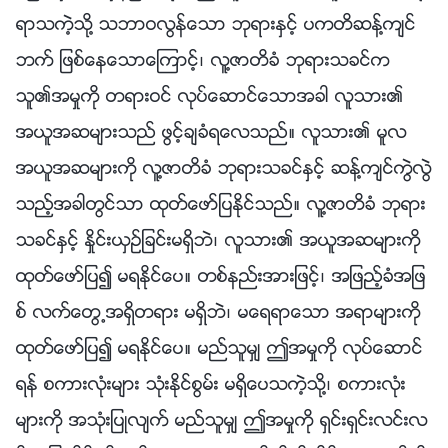
ရာသကဲ့သို႔ သဘာဝလြန္ေသာ ဘုရားႏွင့္ ပကတိဆန႔္က်င္
ဘက္ ျဖစ္ေနေသာေၾကာင့္၊ လူ႔ဇာတိခံ ဘုရားသခင္က
သူ၏အမႈကို တရားဝင္ လုပ္ေဆာင္ေသာအခါ လူသား၏
အယူအဆမ်ားသည္ ဖြင့္ခ်ခံရေလသည္။ လူသား၏ မူလ
အယူအဆမ်ားကို လူ႔ဇာတိခံ ဘုရားသခင္ႏွင့္ ဆန္႔က်င္ကြဲလြဲ
သည့္အခါတြင္သာ ထုတ္ေဖာ္ျပႏိုင္သည္။ လူ႔ဇာတိခံ ဘုရား
သခင္ႏွင့္ ႏႈိင္းယွဥ္ျခင္းမရွိဘဲ၊ လူသား၏ အယူအဆမ်ားကို
ထုတ္ေဖာ္ျပ၍ မရႏိုင္ေပ။ တစ္နည္းအားျဖင့္၊ အျဖည့္ခံအျဖ
စ္ လက္ေတြ႕အရွိတရား မရွိဘဲ၊ မေရရာေသာ အရာမ်ားကို
ထုတ္ေဖာ္ျပ၍ မရႏိုင္ေပ။ မည္သူမွ် ဤအမႈကို လုပ္ေဆာင္
ရန္ စကားလုံးမ်ား သုံးႏိုင္စြမ္း မရွိေပသကဲ့သို႔၊ စကားလုံး
မ်ားကို အသုံးျပဳလ်က္ မည္သူမွ် ဤအမႈကို ရွင္းရွင္းလင္းလ