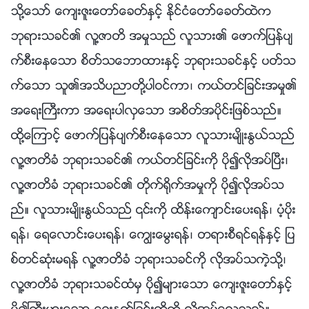
သို႔ေသာ္ ေက်းဇူးေတာ္ေခတ္ႏွင့္ ႏိုင္ငံေတာ္ေခတ္ထဲက
ဘုရားသခင္၏ လူ႔ဇာတိ အမႈသည္ လူသား၏ ေဖာက္ျပန္ပ်
က္စီးေနေသာ စိတ္သေဘာထားႏွင့္ ဘုရားသခင္ႏွင့္ ပတ္သ
က္ေသာ သူ၏အသိပညာတို႔ပါဝင္ကာ၊ ကယ္တင္ျခင္းအမႈ၏
အေရးႀကီးကာ အေရးပါလွေသာ အစိတ္အပိုင္းျဖစ္သည္။
ထို႔ေၾကာင့္ ေဖာက္ျပန္ပ်က္စီးေနေသာ လူသားမ်ိဳးႏြယ္သည္
လူ႔ဇာတိခံ ဘုရားသခင္၏ ကယ္တင္ျခင္းကို ပို၍လိုအပ္ၿပီး၊
လူ႔ဇာတိခံ ဘုရားသခင္၏ တိုက္႐ိုက္အမႈကို ပို၍လိုအပ္သ
ည္။ လူသားမ်ိဳးႏြယ္သည္ ၎ကို ထိန္းေက်ာင္းေပးရန္၊ ပံ့ပိုး
ရန္၊ ေရေလာင္းေပးရန္၊ ေကြၽးေမြးရန္၊ တရားစီရင္ရန္ႏွင့္ ျပ
စ္တင္ဆုံးမရန္ လူ႔ဇာတိခံ ဘုရားသခင္ကို လိုအပ္သကဲ့သို႔၊
လူ႔ဇာတိခံ ဘုရားသခင္ထံမွ ပို၍မ်ားေသာ ေက်းဇူးေတာ္ႏွင့္