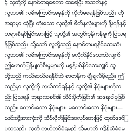
င့္ သူတို႔ကို ေနာင္တရေစကာ ထေစၿပီး အသက္ႏွင့္
လူ႔ဘဝ၏ လမ္းေၾကာင္းအမွန္ကို လိုက္ေစရန္ျဖစ္သည္။ ထို
အရာမွာ ထုံၿပီး တုံးေသာ လူတို႔၏ စိတ္ႏွလုံးမ်ားကို ႏႈိးရန္ႏွင့္
တရားစီရင္ျခင္းအားျဖင့္ သူတို႔၏ အတြင္းပုန္ကန္မႈကို ျပသရ
န္ျဖစ္သည္။ သို႔ေသာ္ လူတို႔သည္ ေနာင္တမရႏိုင္ေသးဘဲ၊
လူ႔ဘဝ၏ လမ္းေၾကာင္းအမွန္ကို မလိုက္ႏိုင္ေသးဘဲလ်က္
ဤေဖာက္ျပန္ပ်က္စီးမႈမ်ားကို မစြန္႔ပစ္ႏိုင္ေသးလွ်င္ သူ
တို႔သည္ ကယ္ဆယ္မရႏိုင္ဘဲ စာတန္က မ်ိဳခ်လိမ့္မည္။ ဤ
သည္မွာ လူတို႔ကို ကယ္တင္ရန္ႏွင့္ သူတို႔၏ နိဂုံးမ်ားကိုလ
ည္း ျပသရန္ ဘုရားသခင္၏ သိမ္းပိုက္ျခင္း၏ အေရးပါမႈျဖစ္
သည္။ ေကာင္းေသာ နိဂုံးမ်ား၊ မေကာင္းေသာ နိဂုံးမ်ား—
ယင္းတို႔အားလုံးကို သိမ္းပိုက္ျခင္းအလုပ္အားျဖင့္ ထုတ္ေဖာ္ျ
ပသသည္။ လူတို႔ ကယ္တင္ခံရမည္ သို႔မဟုတ္ က်ိန္ဆဲခံရမ