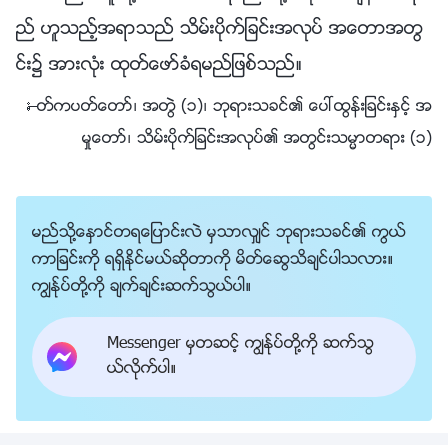
ည္ ဟူသည့္အရာသည္ သိမ္းပိုက္ျခင္းအလုပ္ အေတာအတြ
င္း၌ အားလုံး ထုတ္ေဖာ္ခံရမည္ျဖစ္သည္။
—ႏႈတ္ကပတ္ေတာ္၊ အတြဲ (၁)၊ ဘုရားသခင္၏ ေပၚထြန္းျခင္းႏွင့္ အ
မႈေတာ္၊ သိမ္းပိုက္ျခင္းအလုပ္၏ အတြင္းသမၼာတရား (၁)
မည္သို႔ေႏွာင္တရေျပာင္းလဲ မွသာလွ်င္ ဘုရားသခင္၏ ကြယ္
ကာျခင္းကို ရရွိႏိုင္မယ္ဆိုတာကို မိတ္ေဆြသိခ်င္ပါသလား။
ကြၽန္ုပ္တို႔ကို ခ်က္ခ်င္းဆက္သြယ္ပါ။
Messenger မွတဆင့္ ကြၽန္ုပ္တို႔ကို ဆက္သြ
ယ္လိုက္ပါ။