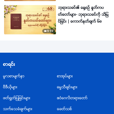
ဘုရားသခင္၏ ေန႔စဥ္ ႏႈတ္ကပ
တ္ေတာ္မ်ား- ဘုရားသခင္ကို သိျမ
င္ျခင္း | ေကာက္ႏုတ္ခ်က္ ၆၈
9:33
စာရင္း
မူလစာမ်က္ႏွာ
စာအုပ္မ်ား
ဗီဒီယိုမ်ား
ဓမၼသီခ်င္းမ်ား
ဖတ္႐ြတ္ျပျခင္းမ်ား
ဧဝံေဂလိတရားေတာ္
သက္ေသခံခ်က္မ်ား
ေခတ္သစ္