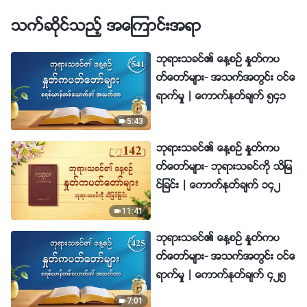
သက္ဆိုင္သည့္ အေၾကာင္းအရာ
ဘုရားသခင္၏ ေန႔စဥ္ ႏႈတ္ကပ
တ္ေတာ္မ်ား- အသက္အတြင္း ဝင္ေ
ရာက္မႈ | ေကာက္ႏုတ္ခ်က္ ၅၄၁
5:43
ဘုရားသခင္၏ ေန႔စဥ္ ႏႈတ္ကပ
တ္ေတာ္မ်ား- ဘုရားသခင္ကို သိျမ
င္ျခင္း | ေကာက္ႏုတ္ခ်က္ ၁၄၂
11:41
ဘုရားသခင္၏ ေန႔စဥ္ ႏႈတ္ကပ
တ္ေတာ္မ်ား- အသက္အတြင္း ဝင္ေ
ရာက္မႈ | ေကာက္ႏုတ္ခ်က္ ၄၂၅
7:01