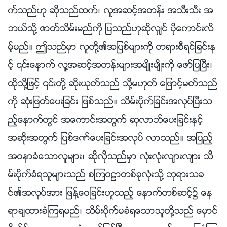
က္သည္ဟု ဆိုသည္ထက္၊ လူအဆင့္အတန္း အသီးသီး အ
ဘယ္သို႔ ဇာတ္သိမ္းမည္ကို ျပသည္ဟုဆိုလွ်င္ ပိုေကာင္းလိ
မ့္မည္။ ဤသည္မွာ လူတို႔၏အျပစ္မ်ားကို တရားစီရင္ျခင္းႏွ
င့္ ၎ေနာက္ လူ႔အဆင့္အတန္းမ်ားအမ်ိဳးမ်ိဳးကို ေဖာ္ျပၿပီး၊
ထိုသို႔ျဖင့္ ၎တို႔ ဆိုးယုတ္သည္ သို႔မဟုတ္ ေျဖာင့္မတ္သည္
ကို ဆုံးျဖတ္ေပးျခင္း ျဖစ္သည္။ သိမ္းပိုက္ျခင္းအလုပ္ၿပီးသ
ည့္ေနာက္တြင္ အေကာင္းအတြက္ ဆုလာဘ္ေပးျခင္းႏွင့္
အဆိုးအတြက္ ျပစ္ဒဏ္ေပးျခင္းအလုပ္ လာသည္။ အျပည့္
အဝနာခံေသာလူမ်ား၊ ဆိုလိုသည္မွာ လုံးလုံးလ်ားလ်ား သိ
မ္းပိုက္ခံရသူမ်ားသည္ စၾကဝဠာတစ္ခုလုံးသို႔ ဘုရားသခ
င္၏အလုပ္အား ျဖန႔္ေဝျခင္းဟူသည့္ ေနာက္တစ္ဆင့္၌ ေန
ရာခ်ထားခံၾကရမည္၊ သိမ္းပိုက္မခံရေသာသူတို႔သည္ ေမွာင္