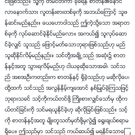
င္းျဖစ္သည္။ သူ႔ကို တမင္တကာ ခုခံရန္ စာတန္၏ေနာင္
လာေနာက္သား လူတန္းစားတစ္ခုကို အဘယ္ေၾကာင့္ သူဖ
န္ဆင္းမည္နည္း။ ေယေဟာဝါသည္ ဤကဲ့သို႔ေသာ အရာတ
စ္ခုကို လုပ္ေဆာင္ခဲ့ႏိုင္မည္ေလာ။ အကယ္၍ သူလုပ္ေဆာ
င္ခဲ့လွ်င္ သူသည္ ေျဖာင့္မတ္ေသာဘုရားျဖစ္သည္ဟု မည္
သူဆိုႏိုင္လိမ့္မည္နည္း။ သင္တို႔အခ်ိဳ႕သည္ အဆုံး၌ စာတ
န္ႏွင့္အတူ သြားရလိမ့္မည္ဟု ငါယခုဆိုေသာအခါ၊ သင္သ
ည္ အစအဦးကတည္းက စာတန္ႏွင့္ ရွိခဲ့သည္ဟု မဆိုလိုေပ၊
ထို႔ထက္ သင္သည္ အလြန္နိမ့္က်ေအာင္ နစ္ျမဳပ္ခဲ့ၾကသျဖင့္
ဘုရားသခင္ သင့္ကိုကယ္တင္ဖို႔ ႀကိဳးစားလွ်င္ေသာ္မွ ထိုက
ယ္တင္ျခင္းကို သင္မရယူႏိုင္ခဲ့ဟု ဆိုလိုျခင္းျဖစ္သည္။ သင့္
ကို စာတန္ႏွင့္အတူ မ်ိဳးတူသတ္မွတ္ဖို႔မွလြဲ၍ ေ႐ြးခ်ယ္စရာမ
ရွိေပ။ ဤသည္မွာ သင္သည္ ကယ္ဆယ္၍ မရႏိုင္ေသာေၾ