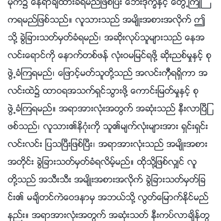
မိုက္၌ ေနရာခ်ထားခံရမည္ျဖစ္ၿပီး ေဘးဒုကၡႏွင့္ ေတြ႕ႀကဳံၾ
ကရမည္ျဖစ္သည္။ လူသားသည္ အမ်ိဳးအစားအလိုက္ ဤ
သို႔ ခြဲျခားသတ္မွတ္ခံရမည္၊ အဆိုးလုပ္သူမ်ားသည္ ေနအ
လင္းေရာင္ကို ေနာက္တစ္ဖန္ လုံးဝမျမင္ရဖို႔ ဆိုးညစ္မႈႏွင့္ စု
ဖြဲ႕ခံၾကရမည္၊ ေျဖာင့္မတ္သူတို႔သည္ အလင္းကိုံရရွိကာ အ
လင္းထဲ၌ ထာဝရအသက္ရွင္သြားဖို႔ ေကာင္းျမတ္မႈႏွင့္ စု
ဖြဲ႕ခံၾကရမည္။ အရာအားလုံးအတြက္ အဆုံးသည္ နီးလာၿပီျ
ဖစ္သည္၊ လူသား၏နိဂုံးကို သူ၏မ်က္လုံးမ်ားအား ရွင္းရွင္း
လင္းလင္း ျပသၿပီးျဖစ္ၿပီး၊ အရာအားလုံးသည္ အမ်ိဳးအစား
အတိုင္း ခြဲျခားသတ္မွတ္ခံရလိမ့္မည္။ ထိုသို႔ျဖစ္လွ်င္ လူ
တို႔သည္ အသီးသီး အမ်ိဳးအစားအလိုက္ ခြဲျခားသတ္မွတ္ျခ
င္း၏ မခ်ိတင္ကဲေဝဒနာမွ အဘယ္သို႔ လြတ္ေျမာက္ႏိုင္မည္
နည္း။ အရာအားလုံးအတြက္ အဆုံးသတ္ နီးကပ္လာခ်ိန္တြ