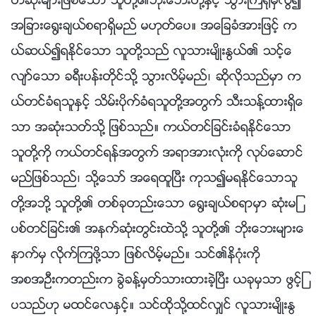
တ္ဆိုးမ်ားျဖစ္ေသာ သူတို႔၏ဘိုးေဘးတို႔ႏွင့္ သြားၾက႐ုံမွလြဲ၍
အျခားေ႐ြးခ်ယ္စရာရွိမည္ မဟုတ္ေပ။ အေျခခံအားျဖင့္ က
ယ္ဆယ္၍ရႏိုင္ေသာ သူတို႔သည္ လူသားမ်ိဳးႏြယ္၏ သင့္ေ
လ်ာ္ေသာ ခရီးပန္းတိုင္သို႔ သြားလိမ့္မည္၊ ဆိုလိုသည္မွာ က
ယ္တင္ခံရသူႏွင့္ သိမ္းပိုက္ခံရသူတို႔အတြက္ သီးသန္႔ထားရွိေ
သာ အဆုံးသတ္သို႔ ျဖစ္သည္။ ကယ္တင္ျခင္းခံရႏိုင္ေသာ
သူတို႔ကို ကယ္တင္ရန္အတြက္ အရာအားလုံးကို လုပ္ေဆာင္
မည္ျဖစ္သည္၊ သို႔ေသာ္ အေရထူၿပီး ကုသ၍မရႏိုင္ေသာသူ
တို႔အဘို႔ သူတို႔၏ တစ္ခုတည္းေသာ ေ႐ြးခ်ယ္စရာမွာ ဆုံးမျ
ပစ္တင္ျခင္း၏ အနက္ဆုံးတြင္းထဲသို႔ သူတို႔၏ ဘိုးေဘးမ်ားေ
နာက္မွ လိုက္ၾကဖို႔သာ ျဖစ္လိမ့္မည္။ သင္၏နိဂုံးကို
အစအဦးကတည္းက ခြဲခန႔္မွတ္သားထားခဲ့ၿပီး ယခုမွသာ ဖြင့္ျ
ပသည္ဟု မထင္ေလႏွင့္။ သင္ထိုသို႔ထင္လွ်င္ လူသားမ်ိဳးႏြ