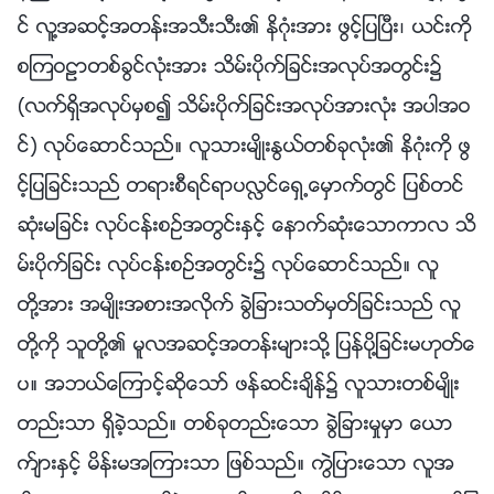
င္ လူ႔အဆင့္အတန္းအသီးသီး၏ နိဂုံးအား ဖြင့္ျပၿပီး၊ ယင္းကို
စၾကဝဠာတစ္ခြင္လုံးအား သိမ္းပိုက္ျခင္းအလုပ္အတြင္း၌
(လက္ရွိအလုပ္မွစ၍ သိမ္းပိုက္ျခင္းအလုပ္အားလုံး အပါအဝ
င္) လုပ္ေဆာင္သည္။ လူသားမ်ိဳးႏြယ္တစ္ခုလုံး၏ နိဂုံးကို ဖြ
င့္ျပျခင္းသည္ တရားစီရင္ရာပလႅင္ေရွ႕ေမွာက္တြင္ ျပစ္တင္
ဆုံးမျခင္း လုပ္ငန္းစဥ္အတြင္းႏွင့္ ေနာက္ဆုံးေသာကာလ သိ
မ္းပိုက္ျခင္း လုပ္ငန္းစဥ္အတြင္း၌ လုပ္ေဆာင္သည္။ လူ
တို႔အား အမ်ိဳးအစားအလိုက္ ခြဲျခားသတ္မွတ္ျခင္းသည္ လူ
တို႔ကို သူတို႔၏ မူလအဆင့္အတန္းမ်ားသို႔ ျပန္ပို႔ျခင္းမဟုတ္ေ
ပ။ အဘယ္ေၾကာင့္ဆိုေသာ္ ဖန္ဆင္းခ်ိန္၌ လူသားတစ္မ်ိဳး
တည္းသာ ရွိခဲ့သည္။ တစ္ခုတည္းေသာ ခြဲျခားမႈမွာ ေယာ
က္်ားႏွင့္ မိန္းမအၾကားသာ ျဖစ္သည္။ ကြဲျပားေသာ လူအ