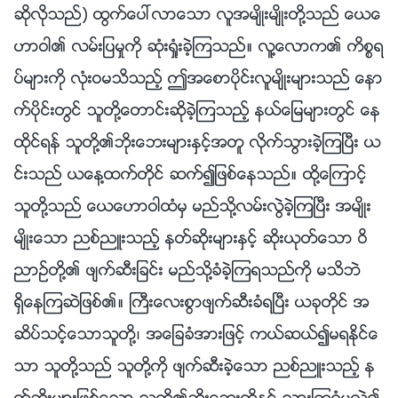
ဆိုလိုသည္) ထြက္ေပၚလာေသာ လူအမ်ိဳးမ်ိဳးတို႔သည္ ေယေ
ဟာဝါ၏ လမ္းျပမႈကို ဆုံးရႈံးခဲ့ၾကသည္။ လူ႔ေလာက၏ ကိစၥရ
ပ္မ်ားကို လုံးဝမသိသည့္ ဤအေစာပိုင္းလူမ်ိဳးမ်ားသည္ ေနာ
က္ပိုင္းတြင္ သူတို႔ေတာင္းဆိုခဲ့ၾကသည့္ နယ္ေျမမ်ားတြင္ ေန
ထိုင္ရန္ သူတို႔၏ဘိုးေဘးမ်ားႏွင့္အတူ လိုက္သြားခဲ့ၾကၿပီး ယ
င္းသည္ ယေန႔ထက္တိုင္ ဆက္၍ျဖစ္ေနသည္။ ထို႔ေၾကာင့္
သူတို႔သည္ ေယေဟာဝါထံမွ မည္သို႔လမ္းလြဲခဲ့ၾကၿပီး အမ်ိဳး
မ်ိဳးေသာ ညစ္ညဴးသည့္ နတ္ဆိုးမ်ားႏွင့္ ဆိုးယုတ္ေသာ ဝိ
ညာဥ္တို႔၏ ဖ်က္ဆီးျခင္း မည္သို႔ခံခဲ့ၾကရသည္ကို မသိဘဲ
ရွိေနၾကဆဲျဖစ္၏။ ႀကီးေလးစြာဖ်က္ဆီးခံရၿပီး ယခုတိုင္ အ
ဆိပ္သင့္ေသာသူတို႔၊ အေျခခံအားျဖင့္ ကယ္ဆယ္၍မရႏိုင္ေ
သာ သူတို႔သည္ သူတို႔ကို ဖ်က္ဆီးခဲ့ေသာ ညစ္ညဴးသည့္ န