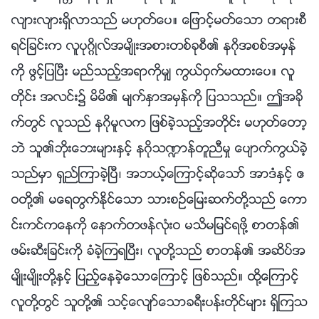
လ်ားလ်ားရွိလာသည္ မဟုတ္ေပ။ ေျဖာင့္မတ္ေသာ တရားစီ
ရင္ျခင္းက လူပုဂၢိဳလ္အမ်ိဳးအစားတစ္ခုစီ၏ နဂိုအစစ္အမွန္
ကို ဖြင့္ျပၿပီး မည္သည့္အရာကိုမွ် ကြယ္ဝွက္မထားေပ။ လူ
တိုင္း အလင္း၌ မိမိ၏ မ်က္ႏွာအမွန္ကို ျပသသည္။ ဤအခို
က္တြင္ လူသည္ နဂိုမူလက ျဖစ္ခဲ့သည့္အတိုင္း မဟုတ္ေတာ့
ဘဲ သူ၏ဘိုးေဘးမ်ားႏွင့္ နဂိုသ႑ာန္တူညီမႈ ေပ်ာက္ကြယ္ခဲ့
သည္မွာ ရွည္ၾကာခဲ့ၿပီ၊ အဘယ့္ေၾကာင့္ဆိုေသာ္ အာဒံႏွင့္ ဧ
ဝတို႔၏ မေရတြက္ႏိုင္ေသာ သားစဥ္ေျမးဆက္တို႔သည္ ေကာ
င္းကင္ကေနကို ေနာက္တဖန္လုံးဝ မသိမျမင္ရဖို႔ စာတန္၏
ဖမ္းဆီးျခင္းကို ခံခဲ့ၾကရၿပီး၊ လူတို႔သည္ စာတန္၏ အဆိပ္အ
မ်ိဳးမ်ိဳးတို႔ႏွင့္ ျပည့္ေနခဲ့ေသာေၾကာင့္ ျဖစ္သည္။ ထို႔ေၾကာင့္
လူတို႔တြင္ သူတို႔၏ သင့္ေလ်ာ္ေသာခရီးပန္းတိုင္မ်ား ရွိၾကသ