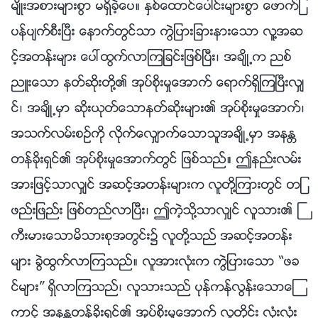
မ်ိဳးအစားမ်ားစြာ မရွိခဲ့ေပ။ ႏွစ္ေထာင္ေပါင္းမ်ားစြာ ေဖာက္ျ
ပန္ပ်က္စီးၿပီး ေနာက္တြင္သာ ကြဲျပားျခားနားေသာ လူ႔အဆ
င့္အတန္းမ်ား ေပၚထြက္လာၾကျခင္းျဖစ္ၿပီး၊ အခ်ိဳ႕က ညစ္
ညဴးေသာ နတ္ဆိုးတို႔၏ အုပ္စိုးမႈေအာက္ ေရာက္ရွိၾကၿပီးလွ်
င္၊ အခ်ိဳ႕မွာ ဆိုးယုတ္ေသာနတ္ဆိုးမ်ား၏ အုပ္စိုးမႈေအာက္၊
အသက္လမ္းစဥ္ကို လိုက္ေလွ်ာက္ေသာသူအခ်ိဳ႕မွာ အနႏၲ
တန္ခိုးရွင္၏ အုပ္စိုးမႈေအာက္တြင္ ျဖစ္သည္။ ဤနည္းလမ္း
အားျဖင့္သာလွ်င္ အဆင့္အတန္းမ်ားက လူတို႔ၾကားတြင္ တျ
ဖည္းျဖည္း ျဖစ္တည္လာၿပီး၊ ဤကဲ့သို႔သာလွ်င္ လူသား၏ ႀ
ကီးမားေသာမိသားစုအတြင္း၌ လူတို႔သည္ အဆင့္အတန္း
မ်ား ခြဲထြက္လာၾကသည္။ လူအားလုံးက ကြဲျပားေသာ “ဖခ
င္မ်ား” ရွိလာၾကသည္၊ လူသားသည္ ပုန္ကန္လြန္းေသာေၾ
ကာင့္ အနႏၲတန္ခိုးရွင္၏ အုပ္စိုးမႈေအာက္ လူတိုင္း လုံးလုံး