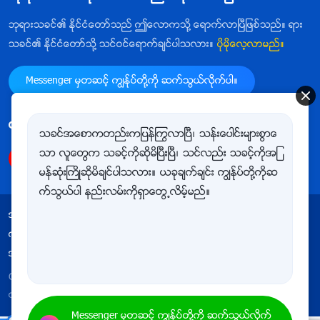
ဘုရားသခင္၏ ႏိုင္ငံေတာ္သည္ ဤေလာကသို႔ ေရာက္လာၿပီျဖစ္သည္။ ရား
သခင္၏ ႏိုင္ငံေတာ္သို႔ သင္ဝင္ေရာက္ခ်င္ပါသလား။
ပိုမိုေလ့လာမည္။
Messenger မွတဆင့္ ကြၽန္ုပ္တို႔ကို ဆက္သြယ္လိုက္ပါ။
ကြၽန္ုပ္တို႔ကို follow ျပဳလုပ္ရန္
သခင္အေစာကတည္းကျပန္ႂကြလာၿပီ၊ သန္းေပါင္းမ်ားစြာေ
သာ လူေတြက သခင့္ကိုဆိုမိၿပီးၿပီ၊ သင္လည္း သခင့္ကိုအျ
မန္ဆုံးႀကိဳဆိုမိခ်င္ပါသလား။ ယခုခ်က္ခ်င္း ကြၽန္ုပ္တို႔ကိုဆ
က္သြယ္ပါ နည္းလမ္းကိုရွာေတြ႕လိမ့္မည္။
အသုံးျပဳျခင္းဆိုင္ရာ စည္းမ်ဥ္းစည္းကမ္းမ်ား
ကိုယ္ေရးလုံၿခဳံမႈ မူဝါဒ
ေက်းဇူးတင္ရွိျခင္း
အေသးအဖြဲအခ်က္အလက္မ်ားႏွင့္ ပတ္သက္သည့္ မူဝါဒ
Copyright © 2026
အနႏၲတန္ခိုးရွင္ ဘုရားသခင္ အသင္းေတာ္
လုပ္ပိုင္ခြင့္အားလုံး မူပိုင္ျဖစ္သည္။
Messenger မွတဆင့္ ကြၽန္ုပ္တို႔ကို ဆက္သြယ္လိုက္