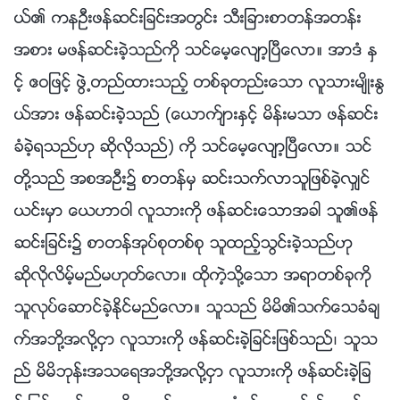
ယ္၏ ကနဦးဖန္ဆင္းျခင္းအတြင္း သီးျခားစာတန္အတန္း
အစား မဖန္ဆင္းခဲ့သည္ကို သင္ေမ့ေလ်ာ့ၿပီေလာ။ အာဒံ ႏွ
င့္ ဧဝျဖင့္ ဖြဲ႕တည္ထားသည့္ တစ္ခုတည္းေသာ လူသားမ်ိဳးႏြ
ယ္အား ဖန္ဆင္းခဲ့သည္ (ေယာက္်ားႏွင့္ မိန္းမသာ ဖန္ဆင္း
ခံခဲ့ရသည္ဟု ဆိုလိုသည္) ကို သင္ေမ့ေလ်ာ့ၿပီေလာ။ သင္
တို႔သည္ အစအဦး၌ စာတန္မွ ဆင္းသက္လာသူျဖစ္ခဲ့လွ်င္
ယင္းမွာ ေယဟာဝါ လူသားကို ဖန္ဆင္းေသာအခါ သူ၏ဖန္
ဆင္းျခင္း၌ စာတန္အုပ္စုတစ္စု သူထည့္သြင္းခဲ့သည္ဟု
ဆိုလိုလိမ့္မည္မဟုတ္ေလာ။ ထိုကဲ့သို႔ေသာ အရာတစ္ခုကို
သူလုပ္ေဆာင္ခဲ့ႏိုင္မည္ေလာ။ သူသည္ မိမိ၏သက္ေသခံခ်
က္အဘို႔အလို႔ငွာ လူသားကို ဖန္ဆင္းခဲ့ျခင္းျဖစ္သည္၊ သူသ
ည္ မိမိဘုန္းအသေရအဘို႔အလို႔ငွာ လူသားကို ဖန္ဆင္းခဲ့ျခ