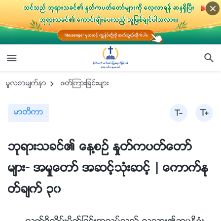
မူလစာမ်က္ႏွာ
ဖတ္ၾကားျခင္းမ်ား
မာတိကာ
ဘုရားသခင္၏ ေန႔စဥ္ ႏႈတ္ကပတ္ေတာ္
မ်ား- အမႈေတာ္ အဆင့္သုံးဆင့္ | ေကာက္ႏု
တ္ခ်က္ ၃၀