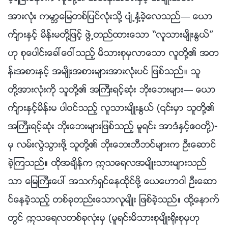
အားလုံး ကမာၻေျမတစ္ျပင္လုံးသို႔ ပ်ံ႕ႏွံ႔ခဲ့ေလသည္— ေယာ
က္်ားႏွင့္ မိန္းမတို႔ျဖင့္ ဖြဲ႕တည္ထားေသာ “လူသားမ်ိဳးႏြယ္”
ဟု စုေပါင္းေခၚေဝၚသည့္ မိသားစုမွလာေသာ လူတို႔၏ အတ
န္းအစားႏွင့္ အမ်ိဳးအစားမ်ားအားလုံးပင္ ျဖစ္သည္။ သူ
တို႔အားလုံးကို သူတို႔၏ အႀကီးရင့္ဆုံး ဘိုးေဘးမ်ား— ေယာ
က္်ားႏွင့္မိန္းမ ပါဝင္သည့္ လူသားမ်ိဳးႏြယ္ (၎မွာ သူတို႔၏
အႀကီးရင့္ဆုံး ဘိုးေဘးမ်ားျဖစ္သည့္ မူရင္း အာဒံႏွင့္ဧဝတို႔)-
မွ လမ္းလြဲသြားဖို႔ သူတို႔၏ ဘိုးေဘးဘီဘင္မ်ားက ဦးေဆာင္
ခဲ့ၾကသည္။ ထိုအခ်ိန္က ဣသေရလအမ်ိဳးသားမ်ားသည္
သာ ေျမႀကီးေပၚ အသက္ရွင္ေနထိုင္ဖို႔ ေယေဟာဝါ ဦးေဆာ
င္ေနခဲ့သည့္ တစ္ခုတည္းေသာလူမ်ိဳး ျဖစ္ခဲ့သည္။ ထို႔ေနာက္
တြင္ ဣသေရလတစ္ခုလုံးမွ (မူရင္းမိသားစုမ်ိဳး႐ိုးစုမွဟု