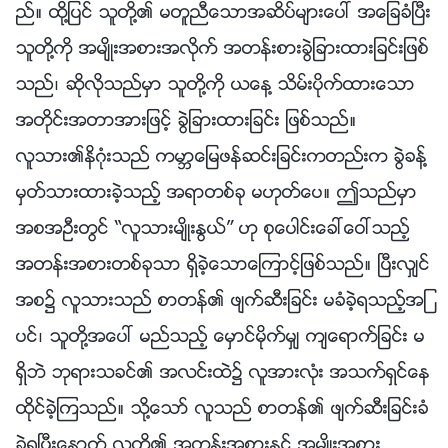
ည္။ ထို႔ျပင္ သူတို႔၏ မတူညီေသာအဆိပ္မ်ားေပၚ အေျခခံၿပီး
သူတို႔ကို အမ်ိဳးအစားအလိုက္ အတန္းစားခြဲျခားထားျခင္းျဖစ္
သည္၊ ဆိုလိုသည္မွာ သူတို႔ကို ယေန႔ သိမ္းပိုက္ထားေသာ
အတိုင္းအတာအားျဖင့္ ခြဲျခားထားျခင္း ျဖစ္သည္။
လူသား၏နိဂုံးသည္ ကမာၻေျမဖန္ဆင္းျခင္းကတည္းက ခြဲခန႔္
မွတ္သားထားခဲ့သည့္ အရာတစ္ခု မဟုတ္ေပ။ ဤသည္မွာ
အစအဦးတြင္ “လူသားမ်ိဳးႏြယ္” ဟု စုေပါင္းေခၚေဝၚသည့္
အတန္းအစားတစ္ခုသာ ရွိခဲ့ေသာေၾကာင့္ျဖစ္သည္။ ၿပီးလွ်င္
အစ၌ လူသားသည္ စာတန္၏ ဖ်က္ဆီးျခင္း မခံခဲ့ရသည့္အျ
ပင္၊ သူတို႔အေပၚ မည္သည့္ ေမွာင္မိုက္မွ် က်ေရာက္ျခင္း မ
ရွိဘဲ ဘုရားသခင္၏ အလင္းထဲ၌ လူအားလုံး အသက္ရွင္ေန
ထိုင္ခဲ့ၾကသည္။ သို႔ေသာ္ လူသည္ စာတန္၏ ဖ်က္ဆီးျခင္းခံ
ခဲ့ရၿပီးေနာက္ လူတို႔၏ အတန္းအစားႏွင့္ အမ်ိဳးအစား