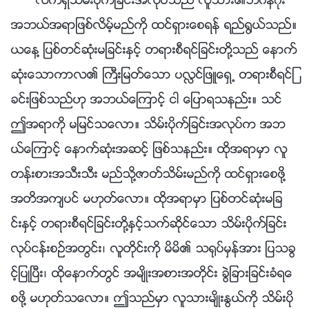
လက္ရွိသိမ္းပိုက္ျခင္းအလုပ္သည္ လူသား၏ဘ၀နိဂုံး
အဘယ္အရာျဖစ္လိမ့္မည္ကို ထင္ရွားေစရန္ ရည္႐ြယ္သည္။
ယေန႔ ျပစ္တင္ဆုံးမျခင္းႏွင့္ တရားစီရင္ျခင္းတို႔သည္ ေနာက္
ဆုံးေသာကာလ၏ ႀကီးျမတ္ေသာ ပလႅင္ျဖဴေရွ႕ တရားစီရင္ျ
ခင္းျဖစ္သည္ဟု အဘယ္ေၾကာင့္ ငါ ေျပာရသနည္း။ သင္
ဤအရာကို မျမင္သေလာ။ သိမ္းပိုက္ျခင္းအလုပ္က အဘ
ယ္ေၾကာင့္ ေနာက္ဆုံးအဆင့္ ျဖစ္သနည္း။ ထိုအရာမွာ လူ
တန္းစားအသီးသီး မည္သို႔ဇာတ္သိမ္းမည္ကို ထင္ရွားေစဖို႔
အတိအက်ပင္ မဟုတ္ေလာ။ ထိုအရာမွာ ျပစ္တင္ဆုံးမျခ
င္းႏွင့္ တရားစီရင္ျခင္းတို႔ႏွင့္သက္ဆိုင္ေသာ သိမ္းပိုက္ျခင္း
လုပ္ငန္းစဥ္အတြင္း၊ လူတိုင္းကို မိမိ၏ သ႐ုပ္မွန္အား ျပသခြ
င့္ျပဳၿပီး၊ ထိုေနာက္တြင္ အမ်ိဳးအစားအတိုင္း ခြဲျခားျခင္းခံရေ
စဖို႔ မဟုတ္သေလာ။ ဤသည္မွာ လူသားမ်ိဳးႏြယ္ကို သိမ္းပို