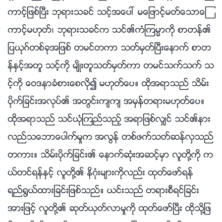
ကာင့္ျဖစ္ၿပီး ဘုရားသခင္ သင့္အေပၚ မေျဖာင့္မတ္ေသာေၾ
ကာင့္မဟုတ္၊ ဘုရားသခင္က သင္၏ကံၾကမၼာကို စာတန္၏
ျပယုဂ္တစ္ခုအျဖစ္ တမင္တကာ သတ္မွတ္ၿပီးေနာက္ စာတ
န္ႏွင့္အတူ သင့္ကို မ်ိဳးတူသတ္မွတ္ကာ တမင္သက္သက္ သ
င့္ကို ေဝဒနာခံစားေစလို၍ မဟုတ္ေပ။ ထိုအရာသည္ သိမ္း
ပိုက္ျခင္းအလုပ္၏ အတြင္းက်က် အမွန္တရားမဟုတ္ေပ။
ထိုအရာသည္ သင္ယုံၾကည္သည့္ အရာျဖစ္လွ်င္ သင္၏နား
လည္သေဘာေပါက္မႈက အလြန္ တစ္ဖက္သတ္ဆန္လွသည္
တကား။ သိမ္းပိုက္ျခင္း၏ ေနာက္ဆုံးအဆင့္မွာ လူတို႔ကို က
ယ္တင္ရန္ႏွင့္ လူတို႔၏ နိဂုံးမ်ားကိုလည္း ထုတ္ေဖာ္ရန္
ရည္႐ြယ္ထားျခင္းျဖစ္သည္။ ယင္းသည္ တရားစီရင္ျခင္း
အားျဖင့္ လူတို႔၏ ဆုတ္ယုတ္လာမႈကို ထုတ္ေဖာ္ၿပီး ထိုသို႔ျဖ