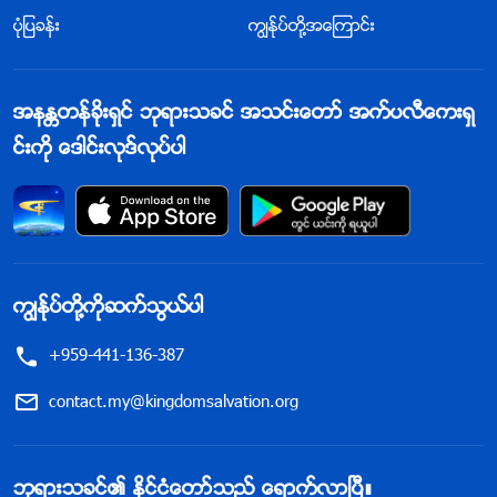
ပုံျပခန္း
ကြၽန္ုပ္တို႔အေၾကာင္း
အနႏၲတန္ခိုးရွင္ ဘုရားသခင္ အသင္းေတာ္ အက္ပလီေကးရွ
င္းကို ေဒါင္းလုဒ္လုပ္ပါ
ကြၽန္ုပ္တို႔ကိုဆက္သြယ္ပါ
+959-441-136-387
contact.my@kingdomsalvation.org
ဘုရားသခင္၏ ႏိုင္ငံေတာ္သည္ ေရာက္လာၿပီ။