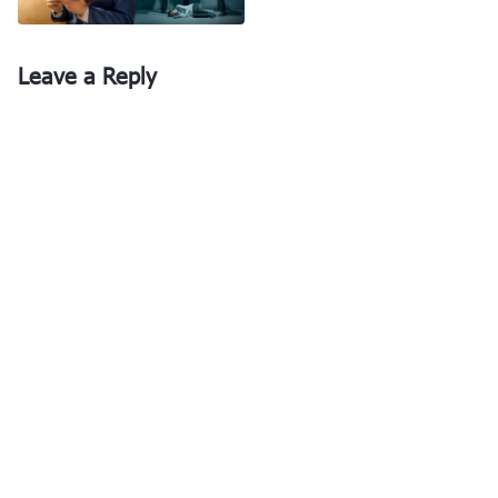
တ္ေပးဖို႔ အခ်က္ျပလိုက္တယ္။ ၿပီးေတာ့ ဟန္ေဆာင္ပန္ေ
ဆာင္ ဂ႐ုစိုက္တဲ့ပုံစံနဲ႔ ေရတစ္ခြက္ လာေပးတယ္၊ ၿပီးေတာ့
Leave a Reply
ကြၽန္မလက္ကို ကိုင္ၿပီး ေျပာတယ္။ “ညီမေလး၊ ဆိုဖာေပၚ
မွာ ထိုင္ၿပီး စကားေျပာၾကရေအာင္။ ညီမရဲ႕ ကေလးႏွစ္ေ
ယာက္က တကယ္ ခ်စ္စရာေကာင္းတာ ေတြ႕ရတယ္၊ သူ
တို႔က ဖြံ႕ၿဖိဳးေနတဲ့အ႐ြယ္ပဲ ရွိေသးတာ။ မိခင္တစ္ေယာက္
အေနနဲ႔ ကိုယ့္တာဝန္ကိုယ္ေက်ၿပီး သူတို႔ေလးေတြ အာဟာရ
ရွိတဲ့ အစားအစာေတြ စားရဖို႔ ေသခ်ာေအာင္ လုပ္ဖို႔လိုတ
ယ္။ ဘာလို႔လဲဆိုေတာ့ သူတို႔ ေကာင္းေကာင္းမစားရရင္ စာ
လုပ္တာကို ထိခိုက္လိမ့္မယ္။ တို႔မိခင္ေတြရဲ႕ ပခုံးေပၚမွာ
တာဝန္ေတြ အမ်ားႀကီး ရွိတယ္ေလ။ ညီမရဲ႕ အမ်ိဳးသားက
လူေကာင္းတစ္ေယာက္ပါ၊ ညီမကို ကေလးေတြ ျပဳစုေစာင့္ေ
ရွာက္ဖို႔ အိမ္မွာေနခိုင္းၿပီး သူကေတာ့ အျပင္မွာ ပိုက္ဆံရဖို႔
ခါးက်ိဳးမတတ္ ရွာေနရွာတာ။ ဒီေလာက္လိမၼာတဲ့ ကေလးေ