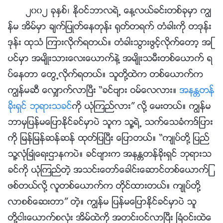
၂၀၀၂ ခုႏွစ္၊ ႏိုဝင္ဘာလရဲ႕ ေန႔လယ္ခင္းတစ္ခုမွာ ကြၽ
န္မ အိမ္မွာ ခ်က္ျပဳတ္ေနတုန္း ႐ုတ္တရက္ တံခါးကို တဒုန္း
ဒုန္း ထုသံ ၾကားလိုက္ရတယ္။ တံခါးသြားဖြင့္လိုက္ေတာ့ အျ
ပင္မွာ အမ်ိဳးသားေလးေယာက္နဲ႔ အမ်ိဳးသမီးတစ္ေယာက္ ရ
ပ္ေနတာ ေတြ႕လိုက္ရတယ္။ သူတို႔ထဲက တစ္ေယာက္က
ကြၽန္မဆီ ေလွ်ာက္လာၿပီး “ခင္ဗ်ား ဝမ္ေလလား။
အနႏၲတန္
ခိုးရွင္ ဘုရားသခင္
ကို ယုံၾကည္လား” လို႔ ေမးတယ္။ ကြၽန္မ
ဘာမွျပန္မေျပာႏိုင္ခင္မွာပဲ သူက သူ႔ရဲ႕ သက္ေသခံကဒ္ျပား
ကို ျမန္ျမန္ဆန္ဆန္ ထုတ္ျပၿပီး ေျပာတယ္။ “က်ဳပ္တို႔ ျပည္
သူ႔လုံၿခဳံေရးဌာနကပဲ။ ခင္ဗ်ားက အနႏၲတန္ခိုးရွင္ ဘုရားသ
ခင္ကို ယုံၾကည္တဲ့ အသင္းေတာ္ေခါင္းေဆာင္တစ္ေယာက္ျ
ဖစ္တယ္လို႔ လူတစ္ေယာက္က တိုင္ထားတယ္။ က်ဳပ္တို႔
လာစစ္ေဆးတာ” တဲ့။ ကြၽန္မ ျပန္မေျပာႏိုင္ခင္မွာပဲ သူ
တို႔ငါးေယာက္စလုံး အိမ္ထဲကို အတင္းဝင္လာၿပီး ၿခံဝင္းထဲေ