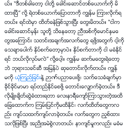
ယ္။ “ဒီတစ္ခါေတာ့ ငါတို႔ ေခါင္းေဆာင္တစ္ေယာက္ကို မိ
ထားၿပီ” လို႔ ရဲတစ္ေယာက္ေျပာတာကို ကြၽန္မ ၾကားလိုက္ရ
တယ္။ ရင္ထဲမွာ ထိတ္ခနဲျဖစ္သြားၿပီး ေတြးမိတယ္။ “ငါက
ေခါင္းေဆာင္မွန္း သူတို႔ သိေနေတာ့ ညီအစ္ကိုေမာင္ႏွမေ
တြအေၾကာင္း သတင္းအခ်က္အလက္ေတြ ရဖို႔အတြက္ ငါ့ကို
ေသခ်ာေပါက္ ႏွိပ္စက္ေတာ့မွာပဲ။ ႏွိပ္စက္တာကို ငါ မခံႏိုင္
ရင္ ဘယ္လိုလုပ္မလဲ” လို႔ေပါ့။ ကြၽန္မ ဆက္မေတြးရဲေတာ့
ဘဲ ဘုရားသခင္ဆီ အျမန္ပဲ ဆုေတာင္းလိုက္တယ္။ ကြၽန္
မကို
ယုံၾကည္ျခင္း
နဲ႔ ဉာဏ္ပညာေပးဖို႔၊ သက္ေသခံခ်က္မွာ
ခိုင္ခိုင္မာမာ ရပ္တည္ႏိုင္ေစဖို႔ ေတာင္းေလွ်ာက္ခဲ့တယ္။ ဒီ
လိုမ်ိဳးခ်ိတ္ဆြဲခံထားရတာ ေလးနာရီေက်ာ္ၾကာသြားတဲ့အထိ
ေျခေထာက္က ၾကမ္းျပင္ကိုမထိႏိုင္၊ လက္ထိတ္ေတြကလ
ည္း က်ပ္သထက္က်ပ္လာခဲ့တယ္။ လက္ေတြက ညႇစ္ထား
သလိုျဖစ္ၿပီး အညိဳအမဲစြဲလာတယ္၊ နာက်င္မႈကလည္း မခံမ