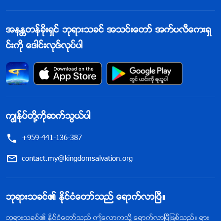
လိုက္တာနဲ႔၊ တို႔က ထြက္ဆိုခ်က္ကို မွတ္တမ္းတင္ၿပီးရင္
ညီမ အိမ္ျပန္လို႔ရၿပီ” တဲ့။ ကြၽန္မ ေတြးမိတယ္။ “ဒါေတြ
အနႏၲတန္ခိုးရွင္ ဘုရားသခင္ အသင္းေတာ္ အက္ပလီေကးရွ
အားလုံးက လိမ္ညာလွည့္ျဖားေနတာပဲ။ ငါ ဘုရားသခင္ကို
င္းကို ေဒါင္းလုဒ္လုပ္ပါ
သစၥာေဖာက္ေအာင္လို႔ နင္တို႔ ဒီလိုေျပာေနတာ၊ ငါ အလိမ္မ
ခံႏိုင္ဘူး။ ဒါေပမဲ့ ငါသာ တကယ္ပဲ အလုပ္ၾကမ္းနဲ႔ ျပန္လည္
ပညာေပးေရး သုံးႏွစ္ ခ်မွတ္ခံရရင္ ငါ့ကေလးေတြ ဘယ္လို
လုပ္မလဲ။ သူတို႔က အရမ္း ငယ္ေသးတာ၊ ငါ့ျပဳစုေစာင့္ေရွာ
က္မႈ မပါဘဲ သူတို႔ ဘယ္လို အသက္ရွင္ၾကမလဲ” ေပါ့။ ဒီအေ
ကြၽန္ုပ္တို႔ကိုဆက္သြယ္ပါ
တြးေတြက ကြၽန္မကို ေတာ္ေတာ္ေလး စိတ္ဆင္းရဲေစတယ္၊
+959-441-136-387
ဒါေၾကာင့္ ဘုရားသခင္ဆီ တိတ္တဆိတ္ ဆုေတာင္းလိုက္တ
contact.my@kingdomsalvation.org
ယ္။ ဘုရားသခင္ရဲ႕ ႏႈတ္ကပတ္ေတာ္ေတြကို ကြၽန္မ ျပန္
သတိရလိုက္တယ္။ “
မည္သူသည္ ငါ့အတြက္ သူတို႔ကိုယ္သူ
တို႔ အမွန္တကယ္ ျပည့္ဝစြာ အသုံးခံကာ သူတို႔၏ အရာ
ဘုရားသခင္၏ ႏိုင္ငံေတာ္သည္ ေရာက္လာၿပီ။
အားလုံးကို ငါ့အတြက္ ဆက္ကပ္ႏိုင္သနည္း။ သင္တို႔
ဘုရားသခင္၏ ႏိုင္ငံေတာ္သည္ ဤေလာကသို႔ ေရာက္လာၿပီျဖစ္သည္။ ရား