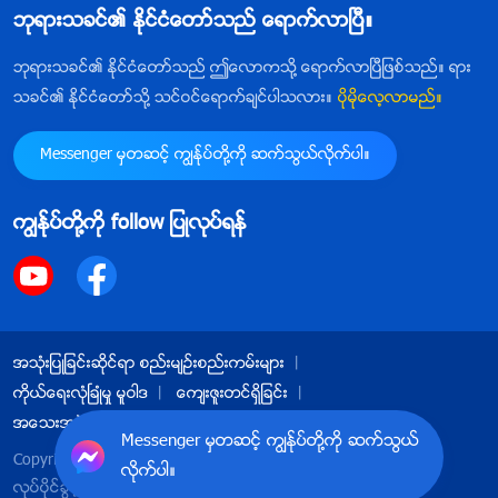
တြးမိသည္။ သူ႔၏ ပိုင္ဆိုင္မႈပစၥည္းမ်ား၊ သူ႔သားသမီးမ်ားကို
ဘုရားသခင္၏ ႏိုင္ငံေတာ္သည္ ေရာက္လာၿပီ။
ဆုံးရႈံးရသည္။ သူ႔တစ္ကိုယ္လုံးမွာ အနာစိမ္းမ်ားေပါက္သ
ဘုရားသခင္၏ ႏိုင္ငံေတာ္သည္ ဤေလာကသို႔ ေရာက္လာၿပီျဖစ္သည္။ ရား
ည္။ ဘုရားသခင္၏ အလိုေတာ္ကို သူ နားမလည္ေသာ္လ
သခင္၏ ႏိုင္ငံေတာ္သို႔ သင္ဝင္ေရာက္ခ်င္ပါသလား။
ပိုမိုေလ့လာမည္။
ည္း၊ ဘုရားသခင္ကို အျပစ္တင္ဖို႔ထက္ သူ႔ကိုယ္သူသာ က်ိ
န္ဆဲခဲ့ၿပီး၊ ေယေဟာဝါ ဘုရားသခင္၏ အမည္နာမကို သူ
Messenger မွတဆင့္ ကြၽန္ုပ္တို႔ကို ဆက္သြယ္လိုက္ပါ။
ခ်ီးက်ဴးေထာမနာျပဳခဲ့သည္။ ဘုရားသခင္အေပၚ သူ႔၏ ယုံၾ
ကြၽန္ုပ္တို႔ကို follow ျပဳလုပ္ရန္
ကည္ျခင္းကို ထိန္းသိမ္းထားခဲ့ၿပီး ဆက္ၿပီး နာခံျခင္း ရွိခဲ့သ
ည္။ စာတန္ေရွ႕မွာ ဘုရားသခင္အတြက္ သက္ေသခံခဲ့သ
ည္။ သို႔ရာတြင္ ကြၽန္မက ႏွစ္ေပါင္းမ်ားစြာ ယုံၾကည္ခဲ့ၿပီး
ဘုရားသခင္၏ ႏႈတ္ကပတ္ေတာ္မ်ား၏ အေထာက္အပံ့မ်ား
ကို အမ်ားႀကီး ခံစားခဲ့ေသာ္လည္း၊ ဘုရားသခင္၏ အမႈကို
အသုံးျပဳျခင္းဆိုင္ရာ စည္းမ်ဥ္းစည္းကမ္းမ်ား
ကိုယ္ေရးလုံၿခဳံမႈ မူဝါဒ
ေက်းဇူးတင္ရွိျခင္း
ကြၽန္မ လုံးဝ နားမလည္ခဲ့ပါ။ ကြၽန္မမွာ ကင္ဆာရွိေနသည္
အေသးအဖြဲအခ်က္အလက္မ်ားႏွင့္ ပတ္သက္သည့္ မူဝါဒ
ကို သိလိုက္ရသည့္အခါ၊ ကြၽန္မက ကယ္တင္မခံရႏိုင္ေတာ့
Messenger မွတဆင့္ ကြၽန္ုပ္တို႔ကို ဆက္သြယ္
Copyright © 2026
အနႏၲတန္ခိုးရွင္ ဘုရားသခင္ အသင္းေတာ္
သကဲ့သို႔၊ ေကာင္းကင္ႏိုင္ငံေတာ္၏ ေကာင္းခ်ီးမ်ားကို မခံ
လိုက္ပါ။
လုပ္ပိုင္ခြင့္အားလုံး မူပိုင္ျဖစ္သည္။