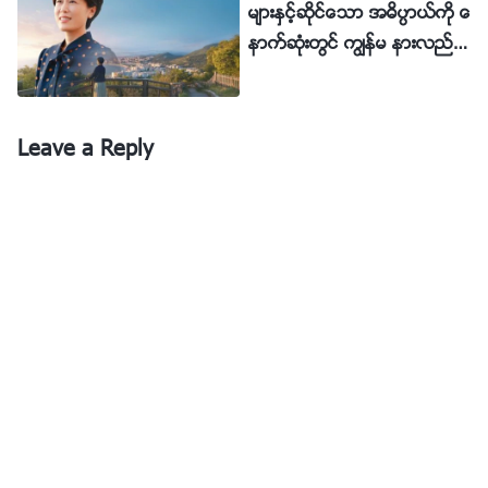
ဘူး။ ဘယ္လိုျဖစ္ၿပီး ငါ ကင္ဆာျဖစ္ရတာလဲ။ ဒါဆိုရင္ ငါက
မ်ားႏွင့္ဆိုင္ေသာ အဓိပၸာယ္ကို ေ
နာက္ဆုံးတြင္ ကြၽန္မ နားလည္
ကယ္တင္ခံရၿပီး ေကာင္းကင္ႏိုင္ငံေတာ္ကို ဝင္ရဖို႔ ေမွ်ာ္လင့္
သြားသည္
ခ်က္လုံးဝ မရွိေတာ့တဲ့ အဓိပၸာယ္ မဟုတ္ဘူးလား။ ဒီႏွစ္ေ
တြအားလုံးမွာ ငါ့ရဲ႕ ေပးဆပ္မႈေတြက အလဟႆျဖစ္သြားၿ
Leave a Reply
ပီလား။” ဟု စဥ္းစားမိသည္။ ကြၽန္မ အင္မတန္ စိတ္မေကာ
င္းျဖစ္ခဲ့သည္။
ထိုေန႔ည အိပ္ရာေပၚမွာ လွဲရင္း လူးလွိမ့္ေနၿပီး တစ္ေမွး
မွ အိပ္မေပ်ာ္ႏိုင္ခဲ့ပါ။ ကြၽန္မ အေျဖရွာ၍ကို မရႏိုင္ခဲ့ပါ။ ကြၽ
န္မက မိမိကိုယ္ကိုယ္ ေတာ္ေတာ္ကို အသုံးေတာ္ခံခဲ့ေသာေၾ
ကာင့္၊ မည္သို႔မ်ား ကြၽန္မက အရမ္းနာမက်န္းျဖစ္သြားရသန
ည္း။ ဘုရားသခင္က ကြၽန္မကို အဘယ့္ေၾကာင့္ မကာကြယ္
သနည္း။ ထိုေနာက္မွာ အခ်ိန္ႏွစ္ရက္အတြင္းမွာ ကြၽန္မခံယူ
ရမည့္ ခြဲစိတ္မႈကို စဥ္းစားမိသည္။ ေအာင္ျမင္ျခင္း ရွိမရွိ ဆို