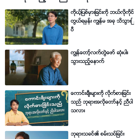
က္ေစာင့္၍မျဖစ္ေတာ့သကဲ့သို႔၊ ႏွစ္ရက္အတြင္းမွာ ခြဲစိတ္ခံရ
ကိုယ့္ျပစ္မွားျခင္းကို ဘယ္လိုကိုင္
မည္ဟု သူကေျပာသည္။
တြယ္ရမွန္း ကြၽန္မ အခု သိသြားၿ
ပီ
သူ ထိုကဲ့သို႔ ေျပာသည္ကို ၾကားရသည့္အခါမွာ ကြၽန္မ
လုံးဝ ေပ်ာ့ေခြသြားခဲ့ၿပီး ကြၽန္မ ႏွလုံးသားက ေအးခဲသြားသ
ကြၽန္ေတာ့္လက္တြဲေဖာ္ ဆုံးပါး
ည္။ “ဒါ တကယ္ပဲ ကင္ဆာလား။ လူေတြက ကင္ဆာျဖစ္ၿပီး
သြားသည့္ေနာက္
ေသၾကတယ္။ ဘယ္လိုျဖစ္ၿပီး ငါက ဒီလိုျဖစ္ရတာလဲ။” ဟု
ကြၽန္မ စဥ္းစားမိသည္။ သို႔ေသာ္ ေနာက္တြင္ “မျဖစ္ႏိုင္ဘူး။
ငါက ယုံၾကည္သူ ျဖစ္လာကတည္းက အၿမဲတမ္း တာဝန္ ထ
မ္းေဆာင္တယ္၊ ေပးဆပ္မႈေတြ လုပ္တယ္၊ ဒုကၡခံၿပီး
ေကာင္းခ်ီးမ်ားကို လိုက္စားျခင္း
သည္ ဘုရားအလိုေတာ္ႏွင့္ ညီပါ
အဖိုးအခ ေပးဆပ္တယ္၊ သူမ်ားေတြရဲ႕ ေလွာင္ေျပာင္တာ၊
သလား
အသေရ ဖ်က္တာေတြ၊ တ႐ုတ္ကြန္ျမဴနစ္ပါတီက ညႇဥ္းပ
န္းႏွိပ္စက္တာ၊ လိုက္ဖမ္းတာေတြကို ေတာင့္ခံခဲ့တယ္။ ငါ့
တာဝန္အေပၚ ဘယ္အရာကမွ အေႏွာင့္အယွက္မျဖစ္ေစခဲ့
ဘုရားသခင္၏ စမ္းသပ္ျခင္း