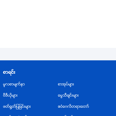
သည္ကို ကြၽန္မ လုံးဝ မသိခဲ့ပါ။... ကြၽန္မ လုံးဝကို ဆင္းရဲဒု
ကၡ ေရာက္ေနခဲ့ျခင္း ျဖစ္ေသာေၾကာင့္၊ “ခ်စ္လွစြာေသာ
ဘုရားသခင္၊ ကြၽန္မ အခုအခ်ိန္မွာ အရမ္း စိတ္ေသာက ေ
ရာက္ေနပါတယ္။ ဒီအေျခအေနကို ဘယ္လို ျဖတ္သန္းရမ
ယ္ဆိုတာ ကြၽန္မ မသိပါဘူး။ ေက်းဇူးျပဳၿပီး ကြၽန္မကို အသိ
ဉာဏ္ပြင့္လင္းေစၿပီး လမ္းျပေတာ္မူပါ...” ဟု ဘုရားသခင္ဆီ
ကို ကြၽန္မ တိတ္တဆိတ္ ဆုေတာင္းခဲ့သည္။ ထို႔ေနာက္တြင္
ဘုရားသခင္၏ လူသားႏွင့္ပတ္သက္သည့္ ေနာက္ဆုံး လိုအ
ပ္ခ်က္ ဆယ့္တစ္ခုကို ဖတ္ခဲ့ပါသည္။ “
၅။ ငါ့အတြက္ ခ်စ္ျခ
စာရင္း
င္းမ်ားစြာႏွင့္အတူ အစဥ္အၿမဲ အလြန္ သစၥာေစာင့္သိၿပီးသ
ည့္တိုင္ မက်န္းမာမႈ၊ ဆင္းရဲမႈႏွင့္ သင္၏ မိတ္ေဆြမ်ား၊ ေဆြ
မူလစာမ်က္ႏွာ
စာအုပ္မ်ား
မ်ိဳးမ်ား၏ စြန႔္ပစ္ျခင္းတည္းဟူေသာ ညႇဥ္းဆဲမႈကို သင္ ခံရပါ
ဗီဒီယိုမ်ား
ဓမၼသီခ်င္းမ်ား
က၊ သို႔မဟုတ္ ဘဝတြင္ အျခား ကံအေၾကာင္းမလွသည့္ ျဖ
ဖတ္႐ြတ္ျပျခင္းမ်ား
ဧဝံေဂလိတရားေတာ္
စ္ရပ္တစ္ခုကို သင္ ႀကံ့ႀကံ့ခံရပါက၊ ငါ့အတြက္ သင္၏ သ