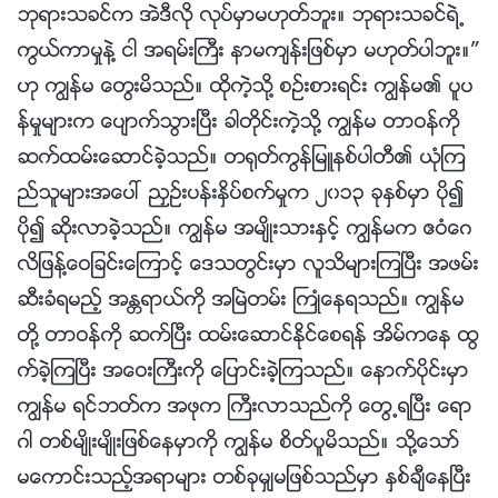
ဘုရားသခင္က အဲဒီလို လုပ္မွာမဟုတ္ဘူး။ ဘုရားသခင္ရဲ႕
ကြယ္ကာမႈနဲ႔ ငါ အရမ္းႀကီး နာမက်န္းျဖစ္မွာ မဟုတ္ပါဘူး။”
ဟု ကြၽန္မ ေတြးမိသည္။ ထိုကဲ့သို႔ စဥ္းစားရင္း ကြၽန္မ၏ ပူပ
န္မႈမ်ားက ေပ်ာက္သြားၿပီး ခါတိုင္းကဲ့သို႔ ကြၽန္မ တာဝန္ကို
ဆက္ထမ္းေဆာင္ခဲ့သည္။ တ႐ုတ္ကြန္ျမဴနစ္ပါတီ၏ ယုံၾက
ည္သူမ်ားအေပၚ ညႇဥ္းပန္းႏွိပ္စက္မႈက ၂၀၁၃ ခုႏွစ္မွာ ပို၍
ပို၍ ဆိုးလာခဲ့သည္။ ကြၽန္မ အမ်ိဳးသားႏွင့္ ကြၽန္မက ဧဝံေဂ
လိျဖန႔္ေဝျခင္းေၾကာင့္ ေဒသတြင္းမွာ လူသိမ်ားၾကၿပီး အဖမ္း
ဆီးခံရမည့္ အႏၲရာယ္ကို အၿမဲတမ္း ႀကဳံေနရသည္။ ကြၽန္မ
တို႔ တာဝန္ကို ဆက္ၿပီး ထမ္းေဆာင္ႏိုင္ေစရန္ အိမ္ကေန ထြ
က္ခဲ့ၾကၿပီး အေဝးႀကီးကို ေျပာင္းခဲ့ၾကသည္။ ေနာက္ပိုင္းမွာ
ကြၽန္မ ရင္ဘတ္က အဖုက ႀကီးလာသည္ကို ေတြ႕ရၿပီး ေရာ
ဂါ တစ္မ်ိဳးမ်ိဳးျဖစ္ေနမွာကို ကြၽန္မ စိတ္ပူမိသည္။ သို႔ေသာ္
မေကာင္းသည့္အရာမ်ား တစ္ခုမွ်မျဖစ္သည္မွာ ႏွစ္ခ်ီေနၿပီး