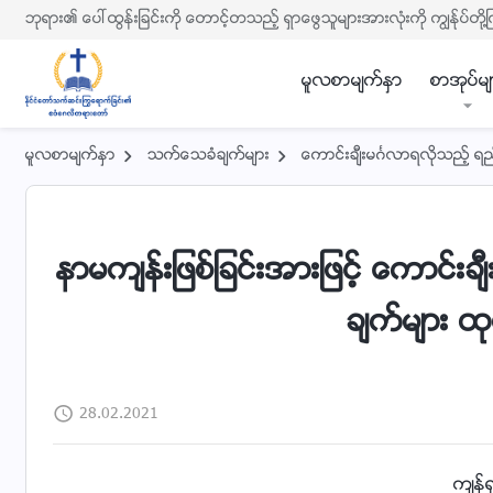
ဘုရား၏ ေပၚထြန္းျခင္းကို ေတာင့္တသည့္ ရွာေဖြသူမ်ားအားလုံးကို ကြၽန္ုပ္တို႔
မူလစာမ်က္ႏွာ
စာအုပ္မ်
မူလစာမ်က္ႏွာ
သက္ေသခံခ်က္မ်ား
ေကာင္းခ်ီးမဂၤလာရလိုသည့္ ရည္႐
နာမက်န္းျဖစ္ျခင္းအားျဖင့္ ေကာင္
ခ်က္မ်ား ထု
28.02.2021
က်န္ရ