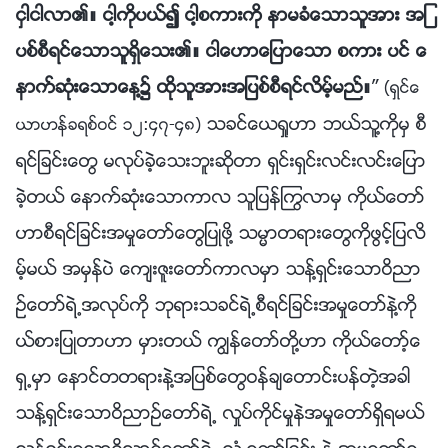
ငွါငါလာ၏။ ငါ့ကိုပယ္၍ ငါ့စကားကို နာမခံေသာသူအား အျ
ပစ္စီရင္ေသာသူရွိေသး၏။ ငါေဟာေျပာေသာ စကား ပင္ ေ
နာက္ဆုံးေသာေန႔၌ ထိုသူအားအျပစ္စီရင္လိမ့္မည္။
”
(ရွင္ေ
သခင္ေယရႈဟာ ဘယ္သူ႔ကိုမွ စီ
ယာဟန္ခရစ္ဝင္ ၁၂:၄၇-၄၈)
ရင္ျခင္းေတြ မလုပ္ခဲ့ေသးဘူးဆိုတာ ရွင္းရွင္းလင္းလင္းေျပာ
ခဲ့တယ္ ေနာက္ဆုံးေသာကာလ သူျပန္ႂကြလာမွ ကိုယ္ေတာ္
ဟာစီရင္ျခင္းအမႈေတာ္ေတြျပဳဖို႔ သမၼာတရားေတြကိုဖြင့္ျပလိ
မ့္မယ္ အမွန္ပဲ ေက်းဇူးေတာ္ကာလမွာ သန႔္ရွင္းေသာဝိညာ
ဥ္ေတာ္ရဲ႕အလုပ္ကို ဘုရားသခင္ရဲ႕စီရင္ျခင္းအမႈေတာ္နဲ႔ကို
ယ္စားျပဳတာဟာ မွားတယ္ ကြၽန္ေတာ္တို႔ဟာ ကိုယ္ေတာ့္ေ
ရွ႕မွာ ေနာင္တတရားနဲ႔အျပစ္ေတြဝန္ခ်ေတာင္းပန္တဲ့အခါ
သန႔္ရွင္းေသာဝိညာဥ္ေတာ္ရဲ႕ လႈပ္ကိုင္မႈနဲအမႈေတာ္ရွိရမယ္