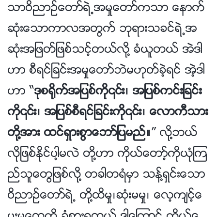
သာဝိညာဥ္ေတာ္ရဲ႕အမႈေတာ္ကသာ ေနာက္
ဆုံးေသာကာလအတြက္ ဘုရားသခင္ရဲ႕အ
ဆုံးအျဖတ္ျဖစ္သင့္တယ္လို႔ ခံယူတယ္ အဲဒါ
ဟာ စီရင္ျခင္းအမႈေတာ္ဘဲမဟုတ္ခဲ့ရင္ အဲ့ဒါ
ဟာ “
ဒုစ႐ိုက္အျပစ္ကို၎၊ အျပစ္ကင္းျခင္း
ကို၎၊ အျပစ္စီရင္ျခင္းကို၎၊ ေလာကီသား
တို႔အား ထင္ရွားစြာေဘာ္ျပမည္။
” လို႔ဘယ္
လိုျဖစ္ႏိုင္ပါ့မလဲ တို႔ဟာ ကိုယ္ေတာ့္ကိုယုံၾက
ည္သူေတြျဖစ္လို႔ တခါတရံမွာ သန႔္ရွင္းေသာ
ဝိညာဥ္ေတာ္ရဲ႕ တို႔ထိမႈ၊ဆုံးမမႈ၊ ေလ့က်င့္ေ
ပးမႈေတြကို ခံစားရတယ္ ဒါေၾကာင့္ ကိုယ္ေ