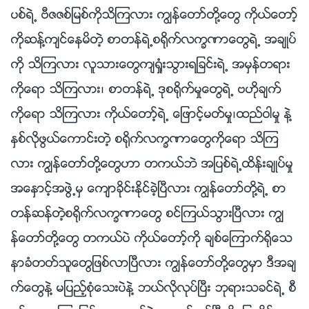
ပစ္ရဲ႕ ဗီဇဇစ္ျမစ္ကိုသိၾကလား ကြၽန္ေတာ္တို႔ေတြ ကိုယ္ေတာ့္
ကိုဆန႔္က်င္ေနမိတဲ့ စာတန္ရဲ႕စ႐ိုက္လကၡဏာေတြရဲ႕ အခ်ဳပ္
ကို သိၾကလား လူသားေတြက်ရႈံးသြားရျခင္းရဲ႕ အမွန္တရား
ကိုေရာ သိၾကလား၊ စာတန္ရဲ႕ ဒုစ႐ိုက္မႈေတြရဲ႕ ဗဟိုခ်က္
ကိုေရာ သိၾကလား ကိုယ္ေတာ့္ရဲ႕ ေျဖာင့္မတ္မႈ၊ထည္ဝါမႈ နဲ႔
ႏွစ္လိုဖြယ္ေကာင္းတဲ့ စ႐ိုက္လကၡဏာေတြကိုေရာ သိၾက
လား ကြၽန္ေတာ္တို႔ေတြဟာ တကယ္ဘဲ အျပစ္ရဲ႕ထိန္းခ်ဳပ္မႈ
အေႏွာင့္အဖြဲ႕မွ ေက်ာခိုင္းႏိုင္ခဲ့ၿပီလား ကြၽန္ေတာ္တို႔ရဲ႕ စာ
တန္ဆန္တဲ့စ႐ိုက္လကၡဏာေတြ စင္ၾကယ္သြားၿပီလား ကြၽ
န္ေတာ္တို႔ေတြ တကယ္ပဲ ကိုယ္ေတာ့္ကို ခ်စ္ေၾကာက္႐ိုေသ
နာခံတတ္သူေတြျဖစ္လာၿပီလား ကြၽန္ေတာ္တို႔ေတြမွာ ဒီအခ်
က္ေတြနဲ႔ မျပည့္စုံေသးပဲနဲ႔ ဘယ္လိုလုပ္ၿပီး ဘုရားသခင္ရဲ႕ စီ