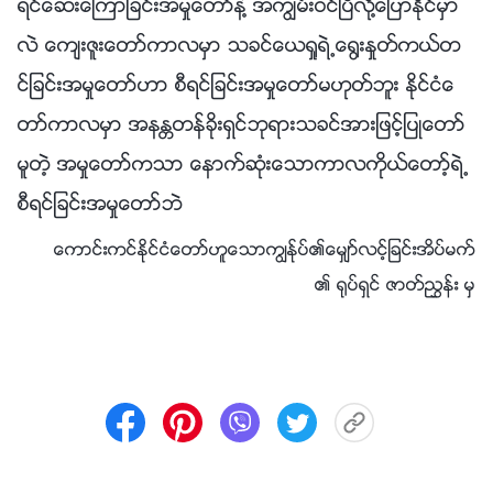
ရင္ေဆးေၾကာျခင္းအမႈေတာ္နဲ႔ အကြၽမ္းဝင္ၿပီလို႔ေျပာႏိုင္မွာ
လဲ ေက်းဇူးေတာ္ကာလမွာ သခင္ေယရႈရဲ႕ေ႐ြးႏႈတ္ကယ္တ
င္ျခင္းအမႈေတာ္ဟာ စီရင္ျခင္းအမႈေတာ္မဟုတ္ဘူး ႏိုင္ငံေ
တာ္ကာလမွာ အနႏၲတန္ခိုးရွင္ဘုရားသခင္အားျဖင့္ျပဳေတာ္
မူတဲ့ အမႈေတာ္ကသာ ေနာက္ဆုံးေသာကာလကိုယ္ေတာ့္ရဲ႕
စီရင္ျခင္းအမႈေတာ္ဘဲ
ေကာင္းကင္ႏိုင္ငံေတာ္ဟူေသာကြၽန္ုပ္၏ေမွ်ာ္လင့္ျခင္းအိပ္မက္
၏ ႐ုပ္ရွင္ ဇာတ္ၫႊန္း မွ