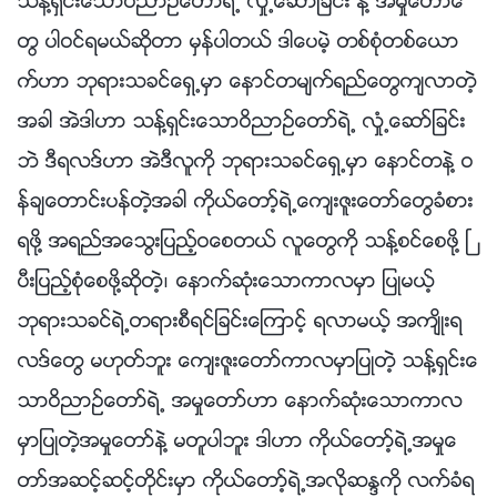
သန႔္ရွင္းေသာဝိညာဥ္ေတာ္ရဲ႕ လႈံ႕ေဆာ္ျခင္း နဲ႔ အမႈေတာ္ေ
တြ ပါဝင္ရမယ္ဆိုတာ မွန္ပါတယ္ ဒါေပမဲ့ တစ္စုံတစ္ေယာ
က္ဟာ ဘုရားသခင္ေရွ႕မွာ ေနာင္တမ်က္ရည္ေတြက်လာတဲ့
အခါ အဲဒါဟာ သန႔္ရွင္းေသာဝိညာဥ္ေတာ္ရဲ႕ လႈံ႕ေဆာ္ျခင္း
ဘဲ ဒီရလဒ္ဟာ အဲဒီလူကို ဘုရားသခင္ေရွ႕မွာ ေနာင္တနဲ႔ ဝ
န္ခ်ေတာင္းပန္တဲ့အခါ ကိုယ္ေတာ့္ရဲ႕ေက်းဇူးေတာ္ေတြခံစား
ရဖို႔ အရည္အေသြးျပည့္ဝေစတယ္ လူေတြကို သန႔္စင္ေစဖို႔ ၿ
ပီးျပည့္စုံေစဖို႔ဆိုတဲ့၊ ေနာက္ဆုံးေသာကာလမွာ ျပဳမယ့္
ဘုရားသခင္ရဲ႕တရားစီရင္ျခင္းေၾကာင့္ ရလာမယ့္ အက်ိဳးရ
လဒ္ေတြ မဟုတ္ဘူး ေက်းဇူးေတာ္ကာလမွာျပဳတဲ့ သန႔္ရွင္းေ
သာဝိညာဥ္ေတာ္ရဲ႕ အမႈေတာ္ဟာ ေနာက္ဆုံးေသာကာလ
မွာျပဳတဲ့အမႈေတာ္နဲ႔ မတူပါဘူး ဒါဟာ ကိုယ္ေတာ့္ရဲ႕အမႈေ
တာ္အဆင့္ဆင့္တိုင္းမွာ ကိုယ္ေတာ့္ရဲ႕အလိုဆႏၵကို လက္ခံရ