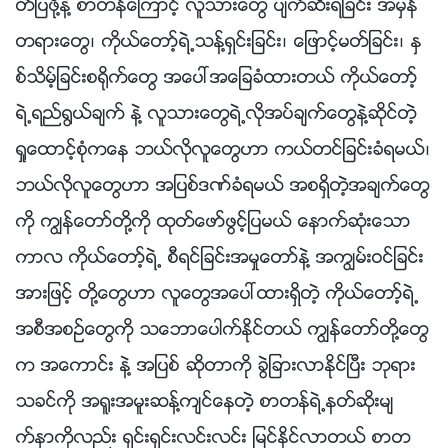
တ္ျပဖို႔နဲ႔ စာတန္ေၾကာင့္ လူသားေတြ ပ်က္ဆီးရျခင္း အမွန္
တရားေတြ၊ ကိုယ္ေတာ့္ရဲ႕သန႔္ရွင္းျခင္း၊ ေျဖာင့္မတ္ျခင္း၊ ႏွ
စ္သိမ့္ျခင္းစ႐ိုက္ေတြ အေပၚအေျခခံထားတယ္ ကိုယ္ေတာ့္
ရဲ႕ရည္႐ြယ္ခ်က္ နဲ႔ လူသားေတြရဲ႕လိုအပ္ခ်က္ေတြနဲ႔ဆိုင္တဲ့
ရႈေထာင့္စုံကေန ဘယ္လိုလူေတြဟာ ကယ္တင္ျခင္းခံရမယ္၊
ဘယ္လိုလူေတြဟာ အျပစ္ဒဏ္ခံရမယ္ အစရွိတဲ့အခ်က္ေတြ
ကို ကြၽန္ေတာ္တို႔ကို ထုတ္ေဖာ္ဖြင့္ျပမယ္ ေနာက္ဆုံးေသာ
ကာလ ကိုယ္ေတာ့္ရဲ႕ စီရင္ျခင္းအမႈေတာ္နဲ႔ အကြၽမ္းဝင္ျခင္း
အားျဖင့္ တို႔ေတြဟာ လူေတြအေပၚထားရွိတဲ့ ကိုယ္ေတာ့္ရဲ႕
အစီအစဥ္ေတြကို သေဘာေပါက္ႏိုင္တယ္ ကြၽန္ေတာ္တို႔ေတြ
က အေကာင္း နဲ႔ အျပစ္ ဆိုတာကို ခြဲျခားလာႏိုင္ၿပီး ဘုရား
သခင္ကို အ႐ူးအမူးဆန႔္က်င္ေနတဲ့ စာတန္ရဲ႕နတ္ဆိုးမ်
က္ႏွာကိုလည္း ရွင္းရွင္းလင္းလင္း ျမင္ႏိုင္လာတယ္ စာတ