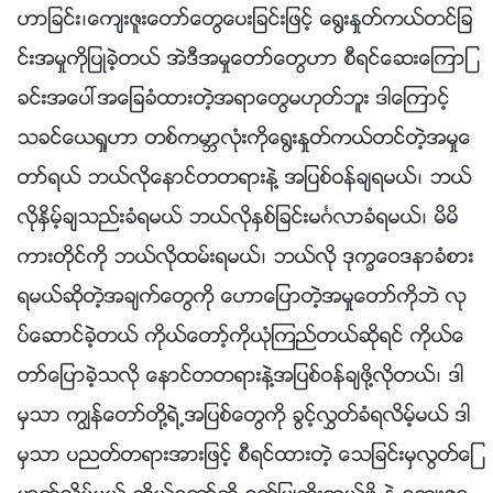
ဟာျခင္း၊ေက်းဇူးေတာ္ေတြေပးျခင္းျဖင့္ ေ႐ြးႏႈတ္ကယ္တင္ျခ
င္းအမႈကိုျပဳခဲ့တယ္ အဲဒီအမႈေတာ္ေတြဟာ စီရင္ေဆးေၾကာျ
ခင္းအေပၚအေျခခံထားတဲ့အရာေတြမဟုတ္ဘူး ဒါေၾကာင့္
သခင္ေယရႈဟာ တစ္ကမာၻလုံးကိုေ႐ြးႏႈတ္ကယ္တင္တဲ့အမႈေ
တာ္ရယ္ ဘယ္လိုေနာင္တတရားနဲ႔ အျပစ္ဝန္ခ်ရမယ္၊ ဘယ္
လိုႏွိမ့္ခ်သည္းခံရမယ္ ဘယ္လိုႏွစ္ျခင္းမဂၤလာခံရမယ္၊ မိမိ
ကားတိုင္ကို ဘယ္လိုထမ္းရမယ္၊ ဘယ္လို ဒုကၡေဝဒနာခံစား
ရမယ္ဆိုတဲ့အခ်က္ေတြကို ေဟာေျပာတဲ့အမႈေတာ္ကိုဘဲ လု
ပ္ေဆာင္ခဲ့တယ္ ကိုယ္ေတာ့္ကိုယုံၾကည္တယ္ဆိုရင္ ကိုယ္ေ
တာ္ေျပာခဲ့သလို ေနာင္တတရားနဲ႔အျပစ္ဝန္ခ်ဖို႔လိုတယ္၊ ဒါ
မွသာ ကြၽန္ေတာ္တို႔ရဲ႕အျပစ္ေတြကို ခြင့္လႊတ္ခံရလိမ့္မယ္ ဒါ
မွသာ ပညတ္တရားအားျဖင့္ စီရင္ထားတဲ့ ေသျခင္းမွလြတ္ေျ