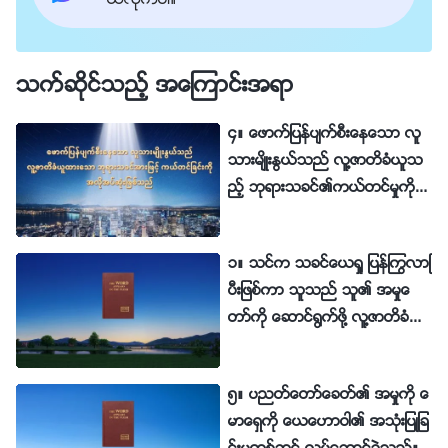
ယ္လိုက္ပါ။
တို႔သည္ ေမွ်ာ္လင့္လ်က္ေနၾက၏။ ထိုသခင္သည္ ခပ္သိမ္းေသာ
အရာကိုပင္ မိမိ ေအာက္၌ ႏွိမ့္ခ်ႏိုင္ေတာ္မူေသာ ျပဳျပင္အားထုတ္ျခ
င္း အားျဖင့္ ယုတ္ညံ့ေသာ ငါတို႔၏ ကိုယ္ခႏၶာကိုပင္၊ ဘုန္းအသေ
သက္ဆိုင္သည့္ အေၾကာင္းအရာ
ရႏွင့္ျပည့္စုံေသာ ကိုယ္ခႏၶာေတာ္၏ နည္းတူ ျဖစ္ေစျခင္းငွါ အသစ္ျ
ပင္ဆင္ေတာ္မူလတံ့။”
(ဖိေလမုန္ ၾသဝါဒစာ ၃:၂၀-၂၁)
ၿပီးေတာ့
၄။ ေဖာက္ျပန္ပ်က္စီးေနေသာ လူ
သခင္ ျပန္ၿပီးႂကြလာတာဟာ လူ႔ဇာတိခံၿပီး၊ လူသားအျဖစ္ကို ေရာ
သားမ်ိဳးႏြယ္သည္ လူ႔ဇာတိခံယူသ
က္ရွိဖို႔ ေနာက္ဆုံးေသာကာလမွာ တရားစီရင္ဖို႔အတြက္ သမၼာတရား
ည့္ ဘုရားသခင္၏ကယ္တင္မႈကို
ကို ေဖာ္ထုတ္ျပဖို႔ဆိုၿပီး ခင္ဗ်ားတို႔က ေျပာတယ္ ကြၽန္ေတာ္ကေတာ့
ပို၍လိုအပ္သည္
မျဖစ္ႏိုင္ဘူးလို႔ထင္တယ္ ဘုရားသခင္ဟာ အရာရာကိုစြမ္းႏိုင္သူျဖစ္
တာေၾကာင့္ ဘုရားသခင္ဟာ ႏႈတ္ထြက္စကားတစ္ခြန္းတည္းနဲ႔တင္
၁။ သင္က သခင္ေယရႈ ျပန္ႂကြလာၿ
ေကာင္းကင္ဘုံရယ္၊ ကမာၻႀကီးနဲ႔ တျခားအရာေတြအားလုံးကို ဖန္တီး
ပီးျဖစ္ကာ သူသည္ သူ၏ အမႈေ
ခဲ့တယ္။ ေသသူကို ျပန္ရွင္ေစခဲ့တယ္ ဘုရားသခင္ဟာ ကြၽန္ေတာ္
တာ္ကို ေဆာင္႐ြက္ဖို႔ လူ႔ဇာတိခံ
တို႔ကိုလည္း စကားတစ္ခြန္းတည္းနဲ႔ သန႔္ရွင္းျခင္းအျဖစ္ကို ေရာက္ေ
လာၿပီးျဖစ္သည္ဟု သက္ေသခံသ
စႏိုင္ပါတယ္ ဒီေတာ့ သမၼာတရားကို ေဖာ္ျပဖို႔၊ လူေတြကို တရားစီရ
ည္။ ဤသည္မွာ အဘယ္သို႔ ျဖစ္ႏို
င္ဖို႔နဲ႔ သန႔္ရွင္းေစဖို႔အတြက္ ဘုရားသခင္ဟာ လူ႔ဇာတိကို ခံယူစရာ
၅။ ပညတ္ေတာ္ေခတ္၏ အမႈကို ေ
င္သနည္း။ သမၼာက်မ္းစာက၊ “အိုဂါ
မာေရွကို ေယေဟာဝါ၏ အသုံးျပဳျခ
လိုပါ့မလား
လိလဲလူတို႔၊ အဘယ္ေၾကာင့္ေကာ