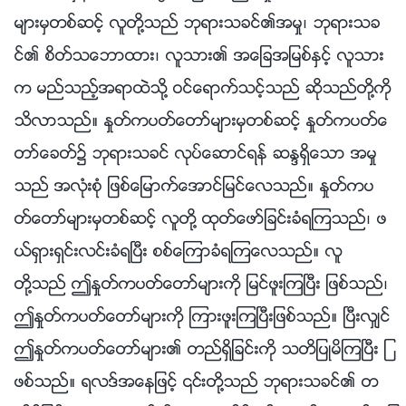
မ်ားမွတစ္ဆင့္ လူတို႔သည္ ဘုရားသခင္၏အမႈ၊ ဘုရားသခ
င္၏ စိတ္သေဘာထား၊ လူသား၏ အေျခအျမစ္ႏွင့္ လူသား
က မည္သည့္အရာထဲသို႔ ဝင္ေရာက္သင့္သည္ ဆိုသည္တို႔ကို
သိလာသည္။ ႏႈတ္ကပတ္ေတာ္မ်ားမွတစ္ဆင့္ ႏႈတ္ကပတ္ေ
တာ္ေခတ္၌ ဘုရားသခင္ လုပ္ေဆာင္ရန္ ဆႏၵရွိေသာ အမႈ
သည္ အလုံးစုံ ျဖစ္ေျမာက္ေအာင္ျမင္ေလသည္။ ႏႈတ္ကပ
တ္ေတာ္မ်ားမွတစ္ဆင့္ လူတို႔ ထုတ္ေဖာ္ျခင္းခံရၾကသည္၊ ဖ
ယ္ရွားရွင္းလင္းခံရၿပီး စစ္ေၾကာခံရၾကေလသည္။ လူ
တို႔သည္ ဤႏႈတ္ကပတ္ေတာ္မ်ားကို ျမင္ဖူးၾကၿပီး ျဖစ္သည္၊
ဤႏႈတ္ကပတ္ေတာ္မ်ားကို ၾကားဖူးၾကၿပီးျဖစ္သည္။ ၿပီးလွ်င္
ဤႏႈတ္ကပတ္ေတာ္မ်ား၏ တည္ရွိျခင္းကို သတိျပဳမိၾကၿပီး ျ
ဖစ္သည္။ ရလဒ္အေနျဖင့္ ၎တို႔သည္ ဘုရားသခင္၏ တ