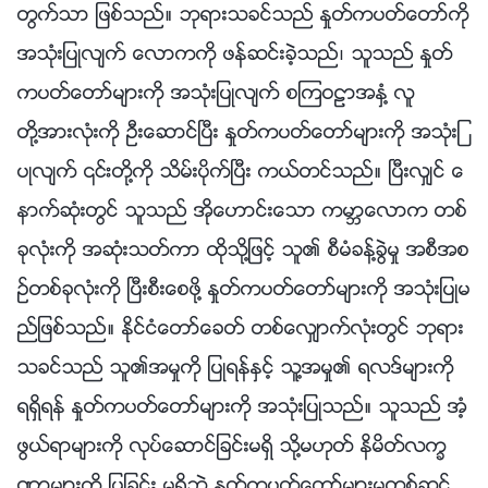
တြက္သာ ျဖစ္သည္။ ဘုရားသခင္သည္ ႏႈတ္ကပတ္ေတာ္ကို
အသုံးျပဳလ်က္ ေလာကကို ဖန္ဆင္းခဲ့သည္၊ သူသည္ ႏႈတ္
ကပတ္ေတာ္မ်ားကို အသုံးျပဳလ်က္ စၾကဝဠာအႏွံ႔ လူ
တို႔အားလုံးကို ဦးေဆာင္ၿပီး ႏႈတ္ကပတ္ေတာ္မ်ားကို အသုံးျ
ပဳလ်က္ ၎တို႔ကို သိမ္းပိုက္ၿပီး ကယ္တင္သည္။ ၿပီးလွ်င္ ေ
နာက္ဆုံးတြင္ သူသည္ အိုေဟာင္းေသာ ကမာၻေလာက တစ္
ခုလုံးကို အဆုံးသတ္ကာ ထိုသို႔ျဖင့္ သူ၏ စီမံခန႔္ခြဲမႈ အစီအစ
ဥ္တစ္ခုလုံးကို ၿပီးစီးေစဖို႔ ႏႈတ္ကပတ္ေတာ္မ်ားကို အသုံးျပဳမ
ည္ျဖစ္သည္။ ႏိုင္ငံေတာ္ေခတ္ တစ္ေလွ်ာက္လုံးတြင္ ဘုရား
သခင္သည္ သူ၏အမႈကို ျပဳရန္ႏွင့္ သူ႔အမႈ၏ ရလဒ္မ်ားကို
ရရွိရန္ ႏႈတ္ကပတ္ေတာ္မ်ားကို အသုံးျပဳသည္။ သူသည္ အံ့
ဖြယ္ရာမ်ားကို လုပ္ေဆာင္ျခင္းမရွိ သို႔မဟုတ္ နိမိတ္လကၡ
ဏာမ်ားကို ျပျခင္း မရွိဘဲ ႏႈတ္ကပတ္ေတာ္မ်ားမွတစ္ဆင့္