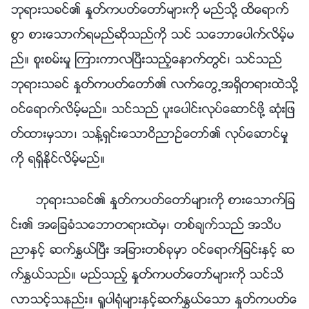
ဘုရားသခင္၏ ႏႈတ္ကပတ္ေတာ္မ်ားကို မည္သို႔ ထိေရာက္
စြာ စားေသာက္ရမည္ဆိုသည္ကို သင္ သေဘာေပါက္လိမ့္မ
ည္။ စူးစမ္းမႈ ၾကားကာလၿပီးသည့္ေနာက္တြင္၊ သင္သည္
ဘုရားသခင္ ႏႈတ္ကပတ္ေတာ္၏ လက္ေတြ႕အရွိတရားထဲသို႔
ဝင္ေရာက္လိမ့္မည္။ သင္သည္ ပူးေပါင္းလုပ္ေဆာင္ဖို႔ ဆုံးျဖ
တ္ထားမွသာ၊ သန႔္ရွင္းေသာဝိညာဥ္ေတာ္၏ လုပ္ေဆာင္မႈ
ကို ရရွိႏိုင္လိမ့္မည္။
ဘုရားသခင္၏ ႏႈတ္ကပတ္ေတာ္မ်ားကို စားေသာက္ျခ
င္း၏ အေျခခံသေဘာတရားထဲမွ၊ တစ္ခ်က္သည္ အသိပ
ညာႏွင့္ ဆက္ႏႊယ္ၿပီး အျခားတစ္ခုမွာ ဝင္ေရာက္ျခင္းႏွင့္ ဆ
က္ႏႊယ္သည္။ မည္သည့္ ႏႈတ္ကပတ္ေတာ္မ်ားကို သင္သိ
လာသင့္သနည္း။ ႐ူပါ႐ုံမ်ားႏွင့္ဆက္ႏႊယ္ေသာ ႏႈတ္ကပတ္ေ