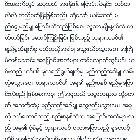
ပီးေနာက္တြင္ အမႈသည္ အဖန္ဖန္ ေျပာင္းလဲရင္း၊ ထပ္တ
လဲလဲ လည္ပတ္ၿပီးျဖစ္သည္။ သို႔ေသာ္ ယင္းသည္ မ
ည္ေ႐ြ႕မည္မွ် ေျပာင္းလဲသည္ျဖစ္ေစ၊ လူသားမ်ိဳးႏြယ္ထံ က
ယ္တင္ျခင္း ေဆာင္ၾကဥ္းျခင္း ျဖစ္သည့္ ဘုရားသခင္၏
ရည္႐ြယ္ခ်က္မွ မည္သည့္အခါမွ် ေသြဖည္မသြားေပ။ အႀကိ
မ္တစ္ေသာင္း အေျပာင္းအလဲမ်ား တစ္ေလွ်ာက္တြင္ပင္၊ ယ
င္းသည္ ယင္း၏ မူလရည္႐ြယ္ခ်က္မွ မည္သည့္အခါမွ် လမ္း
လြဲမသြားေပ။ ဘုရားသခင္၏ အမႈ၏ နည္းစနစ္ မည္မွ်ေျပာ
င္းလဲမည္ ျဖစ္ေစကာမူ၊ ဤအမႈသည္ သမၼာတရားမွ သို႔မဟု
တ္ အသက္ထံမွ မည္သည့္အခါမွ် ေသြဖည္မသြားေပ။ အမႈ
ကို လုပ္ေဆာင္သည့္ နည္းစနစ္ထဲက အေျပာင္းအလဲမ်ားသ
ည္ အမႈ၏ ပုံစံႏွင့္ ဘုရားသခင္ စကားေျပာသည့္ ရႈေထာင့္
တို႔ရွိ အေျပာင္းအလဲတစ္ခုမွ်သာ ပါဝင္သည္။ ဘုရားသခ