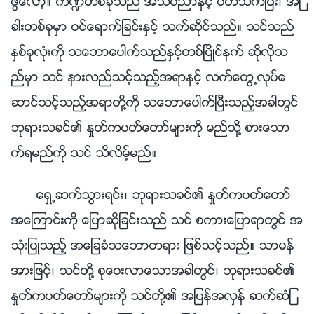
ဖြေလာ့။ က႑တစ္ခုသည္ အသိပညာႏွင့္ ပတ္သက္ၿပီး၊ အျ
ခားတစ္ခုမွာ ဝင္ေရာက္ျခင္းႏွင့္ သက္ဆိုင္သည္။ သင္သည္
ႏွစ္ခုလုံးကို သေဘာေပါက္သည္ႏွင့္တစ္ၿပိဳင္နက္ ဆိုလိုသ
ည္မွာ သင္ နားလည္သင့္သည့္အရာႏွင့္ လက္ေတြ႕လုပ္ေ
ဆာင္သင့္သည့္အရာတို႔ကို သေဘာေပါက္ၿပီးသည့္အခါတြင္
ဘုရားသခင္၏ ႏႈတ္ကပတ္ေတာ္မ်ားကို မည္သို႔ စားေသာ
က္ရမည္ကို သင္ သိလိမ့္မည္။
ေရွ႕ဆက္သြားရင္း၊ ဘုရားသခင္၏ ႏႈတ္ကပတ္ေတာ္
အေၾကာင္းကို ေျပာဆိုျခင္းသည္ သင္ စကားေျပာရာတြင္ အ
သုံးျပဳသည့္ အေျခခံသေဘာတရား ျဖစ္သင့္သည္။ သာမန္
အားျဖင့္၊ သင္တို႔ စုေဝးလာေသာအခါတြင္၊ ဘုရားသခင္၏
ႏႈတ္ကပတ္ေတာ္မ်ားကို သင္တို႔၏ အျပန္အလွန္ ဆက္ဆံျ