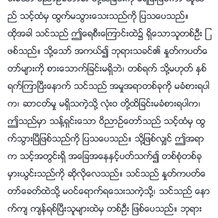
ည္ သင့္ထံမွ ထြက္မသြားေသးသည္ကို ျပသေပသည္။
ထိုအခါ သင္သည္ ဤေရစီးေၾကာင္းထဲ၌ ရွိေသာသူတစ္ဦး ျ
ဖစ္သည္။ သို႔ေသာ္ အကယ္၍ ဘုရားသခင္၏ ႏႈတ္ကပတ္ေ
တာ္မ်ားကို စားေသာက္ျခင္းမရွိဘဲ၊ တစ္ရက္ သို႔မဟုတ္ ႏွစ္
ရက္ၾကာၿပီးေနာက္ သင္သည္ အမႈအရာတစ္ခုကို မခံစားရပါ
က၊ ဆာငတ္မႈ မရွိသကဲ့သို႔ လုံးဝ တို႔ထိျခင္းမခံစားရပါက၊
ဤသည္မွာ သန႔္ရွင္းေသာ ဝိညာဥ္ေတာ္သည္ သင့္ထံမွ ထြ
က္သြားၿပီျဖစ္သည္ကို ျပသေပသည္။ သို႔ျဖစ္လွ်င္ ဤအရာ
က သင့္အတြင္းရွိ အေျခအေနႏွင့္ပတ္သက္၍ တစ္စုံတစ္ခု
မွားယြင္းသည္ကို ဆိုလိုေလသည္။ သင္သည္ ႏႈတ္ကပတ္ေ
တာ္ေခတ္ထဲသို႔ မဝင္ေရာက္ရေသးသကဲ့သို႔၊ သင္သည္ ေနာ
က္က် က်န္ရစ္ၿပီးသူမ်ားထဲမွ တစ္ဦး ျဖစ္ေပသည္။ ဘုရား