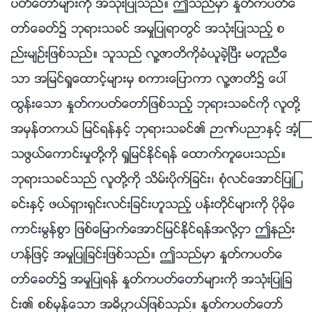
ပတ္ေတာ္မ်ားကို အသုံးျပဳသည္။ ဤသည္မွာ ႏႈတ္ကပတ္ေ
တာ္ေခတ္၌ ဘုရားသခင္ အမႈျပဳရာတြင္ အသုံးျပဳသည့္ စ
ည္းမ်ဥ္းျဖစ္သည္။ သူသည္ လူ႔ဇာတိကိုခံယူခဲ့ၿပီး မတူညီေ
သာ အျမင္ရႈေထာင့္မ်ားမွ စကားေျပာကာ လူ႔ဇာတိ၌ ေပၚ
ထြန္းေသာ ႏႈတ္ကပတ္ေတာ္ျဖစ္သည့္ ဘုရားသခင္ကို လူတို႔
အမွန္တကယ္ ျမင္ရန္ႏွင့္ ဘုရားသခင္၏ ဉာဏ္ပညာႏွင့္ အံ့ၾ
သဖြယ္ေကာင္းမႈတို႔ကို ရႈျမင္ႏိုင္ရန္ ေထာက္ကူေပးသည္။
ဘုရားသခင္သည္ လူတို႔ကို သိမ္းပိုက္ျခင္း၊ စုံလင္ေအာင္ျပဳျ
ခင္းႏွင့္ ဖယ္ရွားရွင္းလင္းျခင္းဟူသည့္ ပန္းတိုင္မ်ားကို ပိုမိုေ
ကာင္းမြန္စြာ ျဖစ္ေျမာက္ေအာင္ျမင္ႏိုင္ရန္အလို႔ငွာ ဤနည္း
ဟန္ျဖင့္ အမႈျပဳျခင္းျဖစ္သည္။ ဤသည္မွာ ႏႈတ္ကပတ္ေ
တာ္ေခတ္၌ အမႈျပဳရန္ ႏႈတ္ကပတ္ေတာ္မ်ားကို အသုံးျပဳျခ
င္း၏ စစ္မွန္ေသာ အဓိပၸာယ္ျဖစ္သည္။ ႏႈတ္ကပတ္ေတာ္