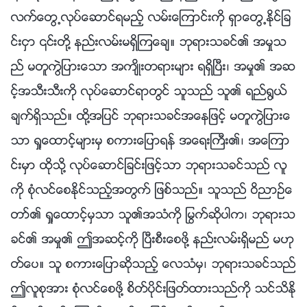
လက္ေတြ႕လုပ္ေဆာင္ရမည့္ လမ္းေၾကာင္းကို ရွာေတြ႕ႏိုင္ျခ
င္းငွာ ၎တို႔ နည္းလမ္းမရွိၾကေခ်။ ဘုရားသခင္၏ အမႈသ
ည္ မတူကြဲျပားေသာ အက်ိဳးတရားမ်ား ရရွိၿပီး၊ အမႈ၏ အဆ
င့္အသီးသီးကို လုပ္ေဆာင္ရာတြင္ သူသည္ သူ၏ ရည္႐ြယ္
ခ်က္ရွိသည္။ ထို႔အျပင္ ဘုရားသခင္အေနျဖင့္ မတူကြဲျပားေ
သာ ရႈေထာင့္မ်ားမွ စကားေျပာရန္ အေရးႀကီး၏၊ အေၾကာ
င္းမွာ ထိုသို႔ လုပ္ေဆာင္ျခင္းျဖင့္သာ ဘုရားသခင္သည္ လူ
ကို စုံလင္ေစႏိုင္သည့္အတြက္ ျဖစ္သည္။ သူသည္ ဝိညာဥ္ေ
တာ္၏ ရႈေထာင့္မွသာ သူ၏အသံကို ႁမြက္ဆိုပါက၊ ဘုရားသ
ခင္၏ အမႈ၏ ဤအဆင့္ကို ၿပီးစီးေစဖို႔ နည္းလမ္းရွိမည္ မဟု
တ္ေပ။ သူ စကားေျပာဆိုသည့္ ေလသံမွ၊ ဘုရားသခင္သည္
ဤလူစုအား စုံလင္ေစဖို႔ စိတ္ပိုင္းျဖတ္ထားသည္ကို သင္သိႏို