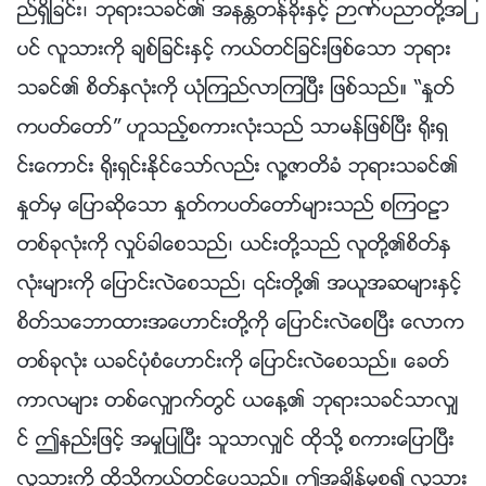
ည္ရွိျခင္း၊ ဘုရားသခင္၏ အနႏၲတန္ခိုးႏွင့္ ဉာဏ္ပညာတို႔အျ
ပင္ လူသားကို ခ်စ္ျခင္းႏွင့္ ကယ္တင္ျခင္းျဖစ္ေသာ ဘုရား
သခင္၏ စိတ္ႏွလုံးကို ယုံၾကည္လာၾကၿပီး ျဖစ္သည္။ “ႏႈတ္
ကပတ္ေတာ္” ဟူသည့္စကားလုံးသည္ သာမန္ျဖစ္ၿပီး ႐ိုးရွ
င္းေကာင္း ႐ိုးရွင္းႏိုင္ေသာ္လည္း လူ႔ဇာတိခံ ဘုရားသခင္၏
ႏႈတ္မွ ေျပာဆိုေသာ ႏႈတ္ကပတ္ေတာ္မ်ားသည္ စၾကဝဠာ
တစ္ခုလုံးကို လႈပ္ခါေစသည္၊ ယင္းတို႔သည္ လူတို႔၏စိတ္ႏွ
လုံးမ်ားကို ေျပာင္းလဲေစသည္၊ ၎တို႔၏ အယူအဆမ်ားႏွင့္
စိတ္သေဘာထားအေဟာင္းတို႔ကို ေျပာင္းလဲေစၿပီး ေလာက
တစ္ခုလုံး ယခင္ပုံစံေဟာင္းကို ေျပာင္းလဲေစသည္။ ေခတ္
ကာလမ်ား တစ္ေလွ်ာက္တြင္ ယေန႔၏ ဘုရားသခင္သာလွ်
င္ ဤနည္းျဖင့္ အမႈျပဳၿပီး သူသာလွ်င္ ထိုသို႔ စကားေျပာၿပီး
လူသားကို ထိုသို႔ကယ္တင္ေပသည္။ ဤအခ်ိန္မွစ၍ လူသား