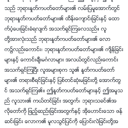
သည္ ဘုရားႏႈတ္ကပတ္ေတာ္မ်ား၏ လမ္းျပမႈေအာက္တြင္
ဘုရားႏႈတ္ကပတ္ေတာ္မ်ား၏ ထိန္းေက်ာင္းျခင္းႏွင့္ ေထာ
က္ပံ့ေပးျခင္းခံရလ်က္ အသက္ရွင္ၾကေလသည္။ လူ
တို႔အားလုံးသည္ ဘုရားႏႈတ္ကပတ္ေတာ္မ်ား၏ ေလာ
က၌လည္းေကာင္း၊ ဘုရားႏႈတ္ကပတ္ေတာ္မ်ား၏ က်ိန္ျခင္း
မ်ားႏွင့္ ေကာင္းခ်ီးမဂၤလာမ်ား အလယ္တြင္လည္းေကာင္း
အသက္ရွင္ၾကၿပီး လူအမ်ားစုက သူ၏ ႏႈတ္ကပတ္ေတာ္
မ်ား၏ တရားစီရင္ျခင္းႏွင့္ ျပစ္တင္ဆုံးမျခင္းတို႔ ေအာက္တြ
င္ အသက္ရွင္ၾက၏။ ဤႏႈတ္ကပတ္ေတာ္မ်ားႏွင့္ ဤအမႈသ
ည္ လူသား၏ ကယ္တင္ျခင္း အတြက္၊ ဘုရားသခင္၏အ
လိုေတာ္ကို ျဖည့္ဆည္းျခင္းအတြက္ႏွင့္ အိုေဟာင္းေသာ ဖန္
ဆင္းျခင္း ေလာက၏ မူလသြင္ျပင္ကို ေျပာင္းလဲျခင္းတို႔အ