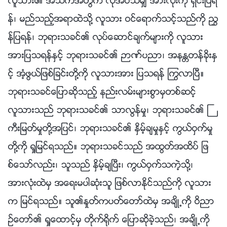
လူသား၏ အသက္အတြက္ လိုအပ္သမွ် အားလုံးကို ရွင္းျပရ
န္၊ မည္သည့္အရာထဲသို႔ လူသား ဝင္ေရာက္သင့္သည္ကို ၫႊ
န္ျပရန္၊ ဘုရားသခင္၏ လုပ္ေဆာင္ခ်က္မ်ားကို လူသား
အားျပသရန္ႏွင့္ ဘုရားသခင္၏ ဉာဏ္ပညာ၊ အနႏၲတန္ခိုးႏွ
င့္ အံ့ဖြယ္ျဖစ္ျခင္းတို႔ကို လူသားအား ျပသရန္ ႂကြလာၿပီ။
ဘုရားသခင္ေျပာဆိုသည့္ နည္းလမ္းမ်ားစြာမွတစ္ဆင့္
လူသားသည္ ဘုရားသခင္၏ သာလြန္မႈ၊ ဘုရားသခင္၏ ႀ
ကီးျမတ္မႈတို႔အျပင္၊ ဘုရားသခင္၏ ႏွိမ့္ခ်မႈႏွင့္ ကြယ္ဝွက္မႈ
တို႔ကို ရႈျမင္ရသည္။ ဘုရားသခင္သည္ အထြတ္အထိပ္ ျဖ
စ္ေသာ္လည္း၊ သူသည္ ႏွိမ့္ခ်ၿပီး၊ ကြယ္ဝွက္သကဲ့သို႔၊
အားလုံးထဲမွ အေရးမပါဆုံးသူ ျဖစ္လာႏိုင္သည္ကို လူသား
က ျမင္ရသည္။ သူ၏ႏႈတ္ကပတ္ေတာ္ထဲမွ အခ်ိဳ႕ကို ဝိညာ
ဥ္ေတာ္၏ ရႈေထာင့္မွ တိုက္႐ိုက္ ေျပာဆိုခဲ့သည္၊ အခ်ိဳ႕ကို