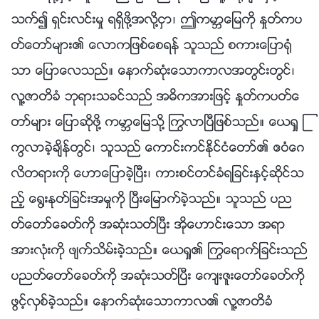
သက္၍ ရွင္းလင္းမႈ ရရွိဖို႔အလို႔ငွာ၊ ဤကမာၻေျမကို ႏႈတ္ကပ
တ္ေတာ္မ်ား၏ ေလာကျဖစ္ေစရန္ သူသည္ စကားေျပာ႐ုံ
သာ ေျပာေလသည္။ ေနာက္ဆုံးေသာကာလအတြင္းတြင္၊
လူ႔ဇာတိခံ ဘုရားသခင္သည္ အဓိကအားျဖင့္ ႏႈတ္ကပတ္ေ
တာ္မ်ား ေျပာဆိုဖို႔ ကမာၻေျမသို႔ ႂကြလာၿပီျဖစ္သည္။ ေယရႈ ႂ
ကြလာခဲ့ခ်ိန္တြင္၊ သူသည္ ေကာင္းကင္ႏိုင္ငံေတာ္၏ ဧဝံေဂ
လိတရားကို ေဟာေျပာခဲ့ၿပီး၊ ကားစင္တင္ခံရျခင္းႏွင့္ဆိုင္သ
ည့္ ေ႐ြးႏုတ္ျခင္းအမႈကို ၿပီးေျမာက္ခဲ့သည္။ သူသည္ ပည
တ္ေတာ္ေခတ္ကို အဆုံးသတ္ၿပီး အိုေဟာင္းေသာ အရာ
အားလုံးကို ဖ်က္သိမ္းခဲ့သည္။ ေယရႈ၏ ႂကြေရာက္ျခင္းသည္
ပညတ္ေတာ္ေခတ္ကို အဆုံးသတ္ၿပီး ေက်းဇူးေတာ္ေခတ္ကို
ဖြင့္လွစ္ခဲ့သည္။ ေနာက္ဆုံးေသာကာလ၏ လူ႔ဇာတိခံ