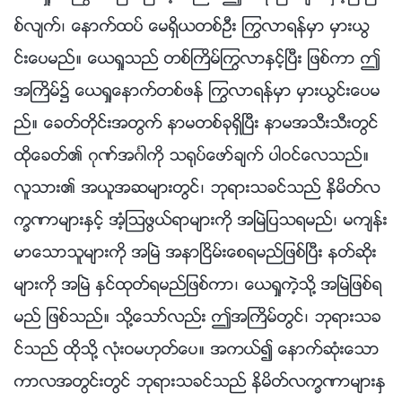
စ္လ်က္၊ ေနာက္ထပ္ ေမရွိယတစ္ဦး ႂကြလာရန္မွာ မွားယြ
င္းေပမည္။ ေယရႈသည္ တစ္ႀကိမ္ႂကြလာႏွင့္ၿပီး ျဖစ္ကာ ဤ
အႀကိမ္၌ ေယရႈေနာက္တစ္ဖန္ ႂကြလာရန္မွာ မွားယြင္းေပမ
ည္။ ေခတ္တိုင္းအတြက္ နာမတစ္ခုရွိၿပီး နာမအသီးသီးတြင္
ထိုေခတ္၏ ဂုဏ္အဂၤါကို သ႐ုပ္ေဖာ္ခ်က္ ပါဝင္ေလသည္။
လူသား၏ အယူအဆမ်ားတြင္၊ ဘုရားသခင္သည္ နိမိတ္လ
ကၡဏာမ်ားႏွင့္ အံ့ၾသဖြယ္ရာမ်ားကို အၿမဲျပသရမည္၊ မက်န္း
မာေသာသူမ်ားကို အၿမဲ အနာၿငိမ္းေစရမည္ျဖစ္ၿပီး နတ္ဆိုး
မ်ားကို အၿမဲ ႏွင္ထုတ္ရမည္ျဖစ္ကာ၊ ေယရႈကဲ့သို႔ အၿမဲျဖစ္ရ
မည္ ျဖစ္သည္။ သို႔ေသာ္လည္း ဤအႀကိမ္တြင္၊ ဘုရားသခ
င္သည္ ထိုသို႔ လုံးဝမဟုတ္ေပ။ အကယ္၍ ေနာက္ဆုံးေသာ
ကာလအတြင္းတြင္ ဘုရားသခင္သည္ နိမိတ္လကၡဏာမ်ားႏွ