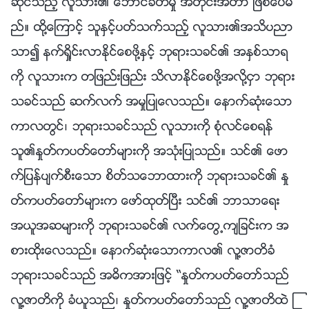
ဆိုင္သည့္ လူသား၏ ေဘာင္ခတ္မႈ အတိုင္းအတာ ျဖစ္ေပမ
ည္။ ထို႔ေၾကာင့္ သူႏွင့္ပတ္သက္သည့္ လူသား၏အသိပညာ
သာ၍ နက္ရႈိင္းလာႏိုင္ေစဖို႔ႏွင့္ ဘုရားသခင္၏ အႏွစ္သာရ
ကို လူသားက တျဖည္းျဖည္း သိလာႏိုင္ေစဖို႔အလို႔ငွာ ဘုရား
သခင္သည္ ဆက္လက္ အမႈျပဳေလသည္။ ေနာက္ဆုံးေသာ
ကာလတြင္၊ ဘုရားသခင္သည္ လူသားကို စုံလင္ေစရန္
သူ၏ႏႈတ္ကပတ္ေတာ္မ်ားကို အသုံးျပဳသည္။ သင္၏ ေဖာ
က္ျပန္ပ်က္စီးေသာ စိတ္သေဘာထားကို ဘုရားသခင္၏ ႏႈ
တ္ကပတ္ေတာ္မ်ားက ေဖာ္ထုတ္ၿပီး သင္၏ ဘာသာေရး
အယူအဆမ်ားကို ဘုရားသခင္၏ လက္ေတြ႕က်ျခင္းက အ
စားထိုးေလသည္။ ေနာက္ဆုံးေသာကာလ၏ လူ႔ဇာတိခံ
ဘုရားသခင္သည္ အဓိကအားျဖင့္ “ႏႈတ္ကပတ္ေတာ္သည္
လူ႔ဇာတိကို ခံယူသည္၊ ႏႈတ္ကပတ္ေတာ္သည္ လူ႔ဇာတိထဲ ႂ