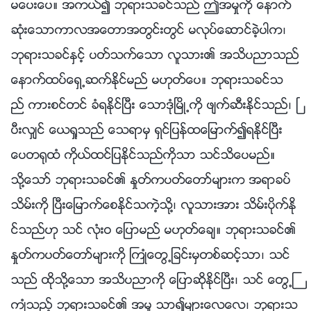
မေပးေပ။ အကယ္၍ ဘုရားသခင္သည္ ဤအမႈကို ေနာက္
ဆုံးေသာကာလအေတာအတြင္းတြင္ မလုပ္ေဆာင္ခဲ့ပါက၊
ဘုရားသခင္ႏွင့္ ပတ္သက္ေသာ လူသား၏ အသိပညာသည္
ေနာက္ထပ္ေရွ႕ဆက္ႏိုင္မည္ မဟုတ္ေပ။ ဘုရားသခင္သ
ည္ ကားစင္တင္ ခံရႏိုင္ၿပီး ေသာဒုံၿမိဳ႕ကို ဖ်က္ဆီးႏိုင္သည္၊ ၿ
ပီးလွ်င္ ေယရႈသည္ ေသရာမွ ရွင္ျပန္ထေျမာက္၍ရႏိုင္ၿပီး
ေပတ႐ုထံ ကိုယ္ထင္ျပႏိုင္သည္ကိုသာ သင္သိေပမည္။
သို႔ေသာ္ ဘုရားသခင္၏ ႏႈတ္ကပတ္ေတာ္မ်ားက အရာခပ္
သိမ္းကို ၿပီးေျမာက္ေစႏိုင္သကဲ့သို႔၊ လူသားအား သိမ္းပိုက္ႏို
င္သည္ဟု သင္ လုံးဝ ေျပာမည္ မဟုတ္ေခ်။ ဘုရားသခင္၏
ႏႈတ္ကပတ္ေတာ္မ်ားကို ႀကဳံေတြ႕ျခင္းမွတစ္ဆင့္သာ၊ သင္
သည္ ထိုသို႔ေသာ အသိပညာကို ေျပာဆိုႏိုင္ၿပီး၊ သင္ ေတြ႕ႀ
ကဳံသည့္ ဘုရားသခင္၏ အမႈ သာ၍မ်ားေလေလ၊ ဘုရားသ