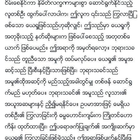
ငိမ္းေစႏိုင္ကာ နိမိတ္လကၡဏာမ်ားစြာ ေဆာင္႐ြက္ႏိုင္သည့္
လူတစ္ဦး ထြက္ေပၚလာပါက၊ ဤလူက ၎သည္ ႂကြလာၿပီျ
ဖစ္ေသာ ေယရႈျဖစ္သည္ဟုဆိုလွ်င္၊ ဤသည္မွာ ေယရႈကို
အတုခိုးသည့္ နတ္ဆိုးမ်ားက ျဖစ္ေပၚေစသည့္ အတုတစ္ေ
ယာက္ ျဖစ္ေပမည္။ ဤအရာကို အမွတ္ရေလာ့။ ဘုရားသခ
င္သည္ တူညီေသာ အမႈကို ထပ္မလုပ္ေပ။ ေယရႈ၏ အမႈအ
ဆင့္သည္ ၿပီးစီးႏွင့္ၿပီးသားျဖစ္ၿပီး၊ ဘုရားသခင္သည္
အမႈ၏ထိုအဆင့္ကို မည္သည့္အခါတြင္မွ် တစ္ဖန္ ေဆာင္႐ြ
က္မည္ မဟုတ္ေပ။ ဘုရားသခင္၏ အမႈသည္ လူသား၏
အယူအဆမ်ားႏွင့္ ညႇိ၍မရႏိုင္ေပ။ ဥပမာအားျဖင့္ ေမရွိယ
တစ္ဦး၏ ႂကြလာျခင္းကို ဓမၼေဟာင္းက်မ္းက ႀကိဳတင္ေဟာ
ကိန္း ထုတ္ထားၿပီး၊ ဤပေရာဖက္ျပဳခ်က္၏ အက်ိဳးဆက္မွာ
ေယရႈ၏ ႂကြလာျခင္းျဖစ္ခဲ့သည္။ ဤအရာျဖစ္ပ်က္ႏွင့္ၿပီးျဖ