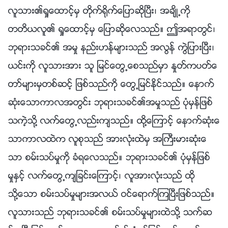
လူသား၏ရႈေထာင့္မွ တိုက္႐ိုက္ေျပာဆိုၿပီး၊ အခ်ိဳ႕ကို
တတိယလူ၏ ရႈေထာင့္မွ ေျပာဆိုေလသည္။ ဤအရာတြင္၊
ဘုရားသခင္၏ အမႈ နည္းဟန္မ်ားသည္ အလြန္ ကြဲျပားၿပီး၊
ယင္းကို လူသားအား သူ ျမင္ေတြ႕ေစသည္မွာ ႏႈတ္ကပတ္ေ
တာ္မ်ားမွတစ္ဆင့္ ျဖစ္သည္ကို ေတြ႕ျမင္ႏိုင္သည္။ ေနာက္
ဆုံးေသာကာလအတြင္း ဘုရားသခင္၏အမႈသည္ ပုံမွန္ျဖစ္
သကဲ့သို႔ လက္ေတြ႕လည္းက်သည္။ ထို႔ေၾကာင့္ ေနာက္ဆုံးေ
သာကာလထဲက လူစုသည္ အားလုံးထဲမွ အႀကီးမားဆုံးေ
သာ စမ္းသပ္မႈကို ခံရေလသည္။ ဘုရားသခင္၏ ပုံမွန္ျဖစ္
မႈႏွင့္ လက္ေတြ႕က်ျခင္းေၾကာင့္၊ လူအားလုံးသည္ ထို
သို႔ေသာ စမ္းသပ္မႈမ်ားအလယ္ ဝင္ေရာက္ၾကၿပီးျဖစ္သည္။
လူသားသည္ ဘုရားသခင္၏ စမ္းသပ္မႈမ်ားထဲသို႔ သက္ဆ