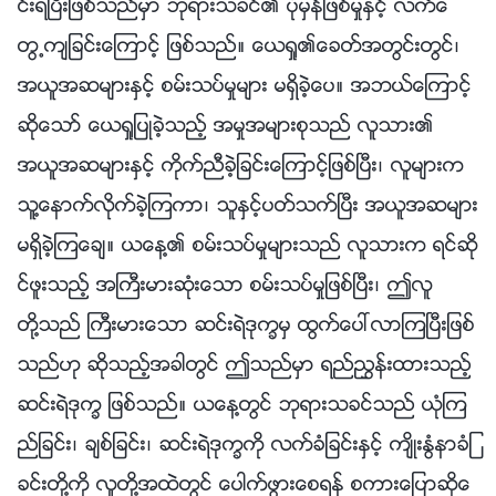
င္းရၿပီးျဖစ္သည္မွာ ဘုရားသခင္၏ ပုံမွန္ျဖစ္မႈႏွင့္ လက္ေ
တြ႕က်ျခင္းေၾကာင့္ ျဖစ္သည္။ ေယရႈ၏ေခတ္အတြင္းတြင္၊
အယူအဆမ်ားႏွင့္ စမ္းသပ္မႈမ်ား မရွိခဲ့ေပ။ အဘယ္ေၾကာင့္
ဆိုေသာ္ ေယရႈျပဳခဲ့သည့္ အမႈအမ်ားစုသည္ လူသား၏
အယူအဆမ်ားႏွင့္ ကိုက္ညီခဲ့ျခင္းေၾကာင့္ျဖစ္ၿပီး၊ လူမ်ားက
သူ႔ေနာက္လိုက္ခဲ့ၾကကာ၊ သူႏွင့္ပတ္သက္ၿပီး အယူအဆမ်ား
မရွိခဲ့ၾကေခ်။ ယေန႔၏ စမ္းသပ္မႈမ်ားသည္ လူသားက ရင္ဆို
င္ဖူးသည့္ အႀကီးမားဆုံးေသာ စမ္းသပ္မႈျဖစ္ၿပီး၊ ဤလူ
တို႔သည္ ႀကီးမားေသာ ဆင္းရဲဒုကၡမွ ထြက္ေပၚလာၾကၿပီးျဖစ္
သည္ဟု ဆိုသည့္အခါတြင္ ဤသည္မွာ ရည္ၫႊန္းထားသည့္
ဆင္းရဲဒုကၡ ျဖစ္သည္။ ယေန႔တြင္ ဘုရားသခင္သည္ ယုံၾက
ည္ျခင္း၊ ခ်စ္ျခင္း၊ ဆင္းရဲဒုကၡကို လက္ခံျခင္းႏွင့္ က်ိဳးႏြံနာခံျ
ခင္းတို႔ကို လူတို႔အထဲတြင္ ေပါက္ဖြားေစရန္ စကားေျပာဆိုေ