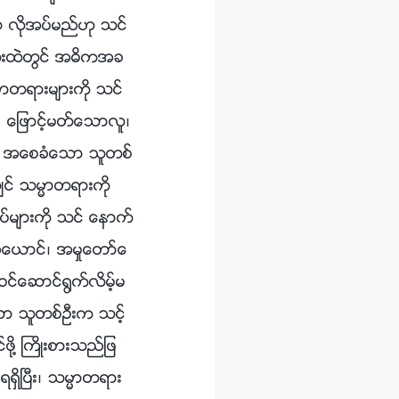
 လိုအပ္မည္ဟု သင္
ုံးထဲတြင္ အဓိကအခ
ာတရားမ်ားကို သင္
၊ ေျဖာင့္မတ္ေသာလူ၊
ကို အေစခံေသာ သူတစ္
းလွ်င္ သမၼာတရားကို
ပ္မ်ားကို သင္ ေနာက္
ုအေယာင္၊ အမႈေတာ္ေ
င္ေဆာင္႐ြက္လိမ့္မ
ေသာ သူတစ္ဦးက သင့္
ို႔ ႀကိဳးစားသည္ျဖ
ရွိၿပီး၊ သမၼာတရား