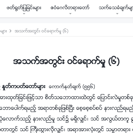
ဖတ္႐ြတ္ျပျခင္းမ်ား
ဧဝံေဂလိတရားေတာ္
သက္ေသခံခ်က္မ်
မ်ား
အသက္အတြင္း ဝင္ေရာက္မႈ (၆)
အသက္အတြင္း ဝင္ေရာက္မႈ (၆)
္ ႏႈတ္ကပတ္ေတာ္မ်ား
ေကာက္ႏုတ္ခ်က္ (၅၅၆)
ားထုတ္ျခင္းျဖင့္သာ စိတ္သေဘာထားထဲတြင္ ေျပာင္းလဲမႈတစ္ခုကိ
ဘာေပါက္ရမည့္ အရာတစ္ခုျဖစ္ၿပီး ေစ့ေစ့စပ္စပ္ နားလည္ရမည
ံေလာက္သည့္ နားလည္မႈ သင္၌ မရွိလွ်င္၊ သင္ အလြယ္တကူ ခြၽတ
္တာတြင္ သင္ ႀကီးထြားလိုလွ်င္၊ အရာအားလုံးတြင္ သမၼာတရား