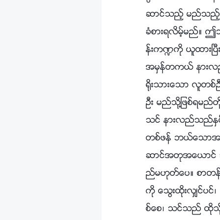
ဆာင္သည့္ မည္သည့္
ခံစားရလိမ့္မည္။ 
န္းက႑ကို ယူထားၿပ
အမွန္တကယ္ နားလည္ပါ
႐ိုးသားေသာ လူတစ္ဦ
ဦး မည္သို႔ျဖစ္ရမည္တို
သင္ နားလည္သည္ႏွင့္
တစ္ဖန္ ဘယ္ေသာအခါမ
ဆာင္အတုအေယာင္ သို
ည္မဟုတ္ေပ။ စာတန္က
ကို ေသြးထိုးလွ်င္ပင
စ္ေစ၊ သင္သည္ ထိုသိ