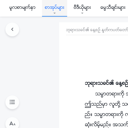
မူလစာမ်က္ႏွာ
စာအုပ္မ်ား
ဗီဒီယိုမ်ား
ဓမၼသီခ်င္းမ်ား
ဘုရားသခင္၏ ေန႔စဥ္ ႏႈတ္ကပတ္ေတာ္
ဘုရားသခင္၏ ေန႔စဥ
သမၼာတရားကို အ
ဤသည္မွာ လူတို႔ သေ
ည္။ သမၼာတရားကို လု
ဆုံးလိမ့္မည္။ အသက