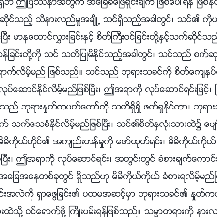
မရွိဘဲ ဤျပႆနာအတြက္ အေျခခံေျဖရွင္းခ်က္ ျဖစ္ေပၚရန္ ျဖစ္ႏိ
ဆိုင္သည့္ သိနားလည္မႈအခ်ိဳ႕ သင္ရွိသည့္အခါတြင္၊ သင္၏ ကိုယ္
ိုင္ၿပီး မာနေထာင္လႊားျခင္းႏွင့္ စိတ္ႀကီးဝင္ျခင္းတို႔ႏွင့္သက္ဆို
တန္ျခင္းတို႔ကို သင္ သတိျပဳမိႏိုင္သည့္အခါတြင္၊ သင္သည္ စက္ဆုပ္
ရာက္လိမ့္မည္ ျဖစ္သည္။ သင္သည္ ဘုရားသခင္ကို စိတ္ေက်နပ္ေစ
 လုပ္ေဆာင္ႏိုင္လိမ့္မည္ျဖစ္ၿပီး၊ ဤအရာကို လုပ္ေဆာင္ရင္းျဖင့္၊ ၿ
သည္ ဘုရားႏႈတ္ကပတ္ေတာ္ကို သတိရွိရွိ ဖတ္ရႈႏိုင္ကာ၊ ဘုရားသခ
 သက္ေသခံႏိုင္လိမ့္မည္ျဖစ္ၿပီး၊ သင္၏စိတ္ႏွလုံးသားထဲ၌ ေပ်ာ္
မိကိုယ္တိုင္၏ အက်ည္းတန္မႈကို ေဖာ္ထုတ္ရင္း၊ မိမိကိုယ္ကိုယ္ ဇ
စ္ၿပီး၊ ဤအရာကို လုပ္ေဆာင္ရင္း၊ အတြင္းတြင္ ခံစားခ်က္ေကာင္း
ျခအေနတစ္ခုတြင္ ရွိသည္ဟု မိမိကိုယ္ကိုယ္ ခံစားရလိမ့္မည္ျ
အလဲကို ရွာေဖြျခင္း၏ ပထမအဆင့္မွာ ဘုရားသခင္၏ ႏႈတ္ကပတ
ားထဲသို႔ ဝင္ေရာက္ဖို႔ ႀကိဳးပမ္းရန္ျဖစ္သည္။ သမၼာတရားကို နား