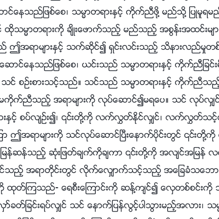
င္ေနသည္ျဖစ္ေစ၊ သမၼာတရားႏွင့္ ကိုက္ညီဖို႔ မည္သို႔ ျပဳမူရ
းတြင္ ထိုသမၼာတရားကို ခ်ိဳးေဖာက္သည့္ မည္သည့္ အစြန္းအထင္းမ
္ ဤအရာမ်ားႏွင့္ သက္ဆိုင္၍ ရွင္းလင္းသည့္ သိနားလည္မႈတစ္ခ
ာင္ေနသည္ျဖစ္ေစ၊ ယင္းသည္ သမၼာတရားႏွင့္ ကိုက္ညီျခင္းရွိမရွ
ကို သင္ စဥ္းစားသင့္သည္။ သင္သည္ သမၼာတရားႏွင့္ ကိုက္ညီသည့
 မကိုက္ညီသည့္ အရာမ်ားကို လုပ္ေဆာင္၍မရေပ။ သင္ လုပ္လွ်င္
ွင့္ စပ္လ်ဥ္း၍၊ ၎တို႔ကို လက္လႊတ္ႏိုင္လွ်င္၊ လက္လႊတ္သင့
ာ ဤအရာမ်ားကို သင္လုပ္ေဆာင္ၿပီးေနာက္ပိုင္းတြင္ ၎တို႔က
္၊ ျမန္ဆန္သည့္ ဆုံးျဖတ္ခ်က္ကိုခ်ကာ ၎တို႔ကို အလ်င္အျမ
င္သည့္ အရာတိုင္းတြင္ လိုက္ေလွ်ာက္သင့္သည့္ အေျခခံသေဘ
ကို ထုတ္ၾကသည္- ေရစီးေၾကာင္းကို ဆန႔္က်င္၍ ေလွတစ္စင္းကိ
လွာ္ခတ္ျခင္းရပ္လွ်င္ သင္ ေနာက္ျပန္လြင့္ပါသြားမည့္အလား၊ သမ