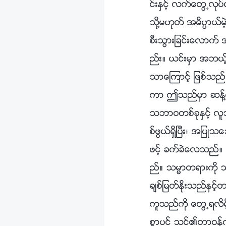
င္းႏွင့္ လက္ေတြ႕လု
သို႔မဟုတ္ အဓိပၸာယ္
စီးသြားျခင္းေလာက္
ည္း။ ယင္းမွာ အဘယ့
သာေၾကာင့္ ျဖစ္သည
ကာ ဤသည္မွာ ဆန႔္က
သဘာဝတစ္ခုႏွင့္ လူ
စ္ဖြယ္ရွိၿပီး၊ အျ
ဖင့္ ခက္ခဲေလသည္။ 
ည္။ သမၼာတရားကို သ
ခ်စ္ျမတ္ႏိုးသည္ႏွင့
ကူသည္ကို ေတြ႕ရလိမ့
စြာပင္ သင္၏တာဝန္