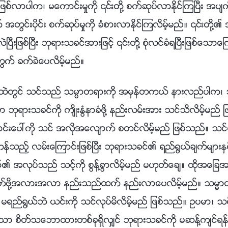
္လာပါက၊ မေကာင္းမႈကို ၎တို႔ စက္ဆုပ္လာႏိုင္ၾကၿပီး အ
တြင္းပိုင္း စက္ဆုပ္မႈကို ခံစားလာႏိုင္ၾကလိမ့္မည္။ ၎တိ
ၿပီးျဖစ္ၿပီး ဘုရားသခင္အားျဖင့္ ၎တို႔ စုံလင္ခံရၿပီးျဖစ္ေသာေၾ
တြက္ ခက္ခဲေပလိမ့္မည္။
ံးထဲတြင္ သင္သည္ သမၼာတရားကို အမွန္တကယ္ နားလည္ပါက၊
ုရားသခင္ကို က်ိဳးႏြံနာခံဖို႔ နည္းလမ္းအား သင္သိလိမ့္မည္ ျဖ
ကာင္းေပၚကို သင္ အလိုအေလ်ာက္ စတင္လိမ့္မည္ ျဖစ္သည္။ သ
န္သည့္ လမ္းေၾကာင္းျဖစ္ၿပီး ဘုရားသခင္၏ ရည္႐ြယ္ခ်က္မ်ားႏွင
္၏ အလုပ္သည္ သင့္ကို စြန႔္ခြာလိမ့္မည္ မဟုတ္ေခ်။ ထိုအေျ
က္ဖို႔အလားအလာ နည္းသည္ထက္ နည္းလာေပလိမ့္မည္။ သမၼာ
ပီး မရည္႐ြယ္ဘဲ ယင္းကို သင္လုပ္မိလိမ့္မည္ ျဖစ္သည္။ ဥပမာ၊ သ
င္ေသာ စိတ္သေဘာထားတစ္ခုရွိလွ်င္ ဘုရားသခင္ကို မဆန္႔က်င္ရန္