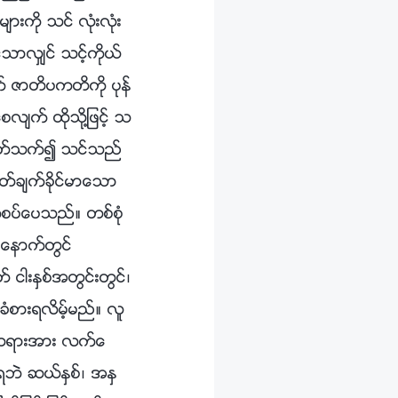
မ်ားကို သင္ လုံးလုံး
့သာလွ်င္ သင့္ကိုယ္
္ ဇာတိပကတိကို ပုန္
ေစလ်က္ ထိုသို႔ျဖင့္ သ
့္ပတ္သက္၍ သင္သည္
ဖတ္ခ်က္ခိုင္မာေသာ
္စပ္ေပသည္။ တစ္စုံ
းေနာက္တြင္
 ငါးႏွစ္အတြင္းတြင္၊
ခံစားရလိမ့္မည္။ လူ
ၼာတရားအား လက္ေ
ံရဘဲ ဆယ္ႏွစ္၊ အႏွ