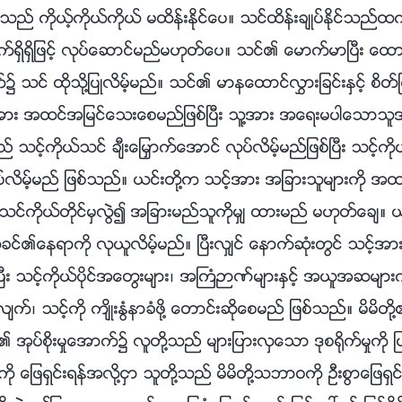
္သည္ ကိုယ့္ကိုယ္ကိုယ္ မထိန္းႏိုင္ေပ။ သင္ထိန္းခ်ဳပ္ႏိုင္သည
္ရွိရွိျဖင့္ လုပ္ေဆာင္မည္မဟုတ္ေပ။ သင္၏ ေမာက္မာၿပီး
၌ သင္ ထိုသို႔ျပဳလိမ့္မည္။ သင္၏ မာနေထာင္လႊားျခင္းႏွင့္ စိတ္ႀ
အား အထင္အျမင္ေသးေစမည္ျဖစ္ၿပီး သူ႔အား အေရးမပါေသာသူအျ
သင့္ကိုယ္သင္ ခ်ီးေျမႇာက္ေအာင္ လုပ္လိမ့္မည္ျဖစ္ၿပီး သင့္ကိ
ုပ္လိမ့္မည္ ျဖစ္သည္။ ယင္းတို႔က သင့္အား အျခားသူမ်ားကို 
္ သင္ကိုယ္တိုင္မွလြဲ၍ အျခားမည္သူကိုမွ် ထားမည္ မဟုတ္ေခ်။ 
သခင္၏ေနရာကို လုယူလိမ့္မည္။ ၿပီးလွ်င္ ေနာက္ဆုံးတြင္ သင့
္ေစၿပီး သင့္ကိုယ္ပိုင္အေတြးမ်ား၊ အႀကံဉာဏ္မ်ားႏွင့္ အယူအဆမ်
္၊ သင့္ကို က်ိဳးႏြံနာခံဖို႔ ေတာင္းဆိုေစမည္ ျဖစ္သည္။ မိမိ
ုပ္စိုးမႈေအာက္၌ လူတို႔သည္ မ်ားျပားလွေသာ ဒုစ႐ိုက္မႈကို
ို ေျဖရွင္းရန္အလို႔ငွာ သူတို႔သည္ မိမိတို႔သဘာဝကို ဦးစြာေျဖ