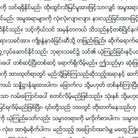
မႈကို သင္ရရွိႏိုင္မည္၊ ထိုးထြင္းသိျမင္မႈအားျဖင့္သာလွ်င္ အမႈအရာ
င္မည္၊ အမႈအရာမ်ားကို လုံးလုံးလ်ားလ်ား နားလည္ျခင္းအားျဖင္
ိုင္သည္။ သင့္ကိုယ္သင္ အမွန္တကယ္ သိသည္ႏွင့္တစ္ၿပိဳင္နက
 ဘုရားသခင္အား က်ိဳးႏြံနာခံျခင္းဆီသို႔ တျဖည္းျဖည္း ဆိုက္ေရာက္
႕လုပ္ေဆာင္ႏိုင္သည္၊ ဘုရားသခင္၌ သင္၏ ယုံၾကည္ျခင္းႏွင
းေပၚ တစ္ဆင့္ၿပီးတစ္ဆင့္ ေရာက္ရွိလိမ့္မည္။ ဤသည္မွာ ဆုံးျ
ို အားထုတ္ရာတြင္ မည္သို႔ျဖစ္ၾကသည္ဆိုသည့္အရာႏွင့္ ဆက
္ သႏၷိ႒ာန္ခ်ထားပါက၊ ေျခာက္လ သို႔မဟုတ္ တစ္ႏွစ္ၾကာၿပီ
ာ လမ္းေၾကာင္းေပၚ စတင္လိမ့္မည္ျဖစ္သည္။ သုံးႏွစ္ သို႔မဟုတ္
ျမင္ရလိမ့္မည္ျဖစ္ၿပီး၊ ၎တို႔သည္ ဘဝတြင္ တိုးတက္ေနသည္ဟု 
္ကို ယုံၾကည္ေသာ္လည္း သမၼာတရားကို မလိုက္စားပါက၊ သမ
ို လုံးဝ အာ႐ုံမစိုက္ပါက၊ မည္သည့္ အေျပာင္းအလဲမွ် မေတြ႕ႀကဳ