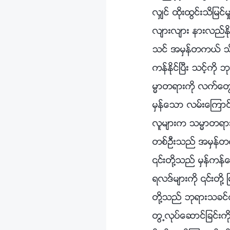
လွ်င္ ထိုးထြင္းသိျမင္
လ်ားလ်ား နားလည္ႏို
သင္ အမွန္တကယ္ သိႏ
ကန္ႏိုင္ၿပီး သင့္ကို
မၼာတရားကို လက္ေတြ
မွန္ေသာ လမ္းေၾကာင္
လူမ်ားက သမၼာတရားက
တစ္ဦးသည္ အမွန္တကယ
၎တို႔သည္ မွန္ကန္ေသ
ရလဒ္မ်ားကို ၎တို႔ 
တို႔သည္ ဘုရားသခင
တြ႕လုပ္ေဆာင္ျခင္းက