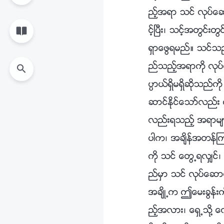
ည့္အရာ သင္ လုပ္ေဆာ
င့္ၿပီး၊ သင့္အတြင္
ရွာေဖြရမည္။ သင္သည
ည္သည့္အရာကို လုပ္ေဆ
ပၸာယ္ရွိမရွိဆိုသည္
ဆာင္ႏိုင္ေသာ္လည္း
လည္းရသည့္ အရာမ်ားႏ
ပါက၊ အခ်ိန္အတန္ၾက
ကို သင္ ေတြ႕ရလွ်င
ည္မွာ သင္ လုပ္ေဆာ
အခ်ိဳ႕က ဤေမးခြန္း
ည့္အလား၊ ေရွ႕သို႔ ေ