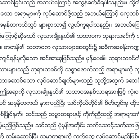
ပ္ေဆာင္ျခင္းသည္ အဘယ္ေၾကာင့္ အလြန္ခက္ခဲရပါသနည္း။ သို႔တ
မဲ့ေသာ အရာမ်ားကို လုပ္ေဆာင္ဖို႔သည္ အဘယ္ေၾကာင့္ ေလွတစ္စ
 အမွန္တကယ္တြင္ မ်ားစြာသာ၍ လြယ္ကူရပါသနည္း။ အဘယ္ေၾကာင့
္ေၾကာင့္ဆိုေသာ္ လူသားမ်ိဳးႏြယ္၏ သဘာဝက ဘုရားသခင္ကို သ
္။ စာတန္၏ သဘာဝက လူသားမ်ားအတြင္း၌ အဓိကအခန္းက႑ကို
်င္ရန္မူလိုေသာ အင္အားစုျဖစ္သည္။ မွန္ေပ၏၊ ဘုရားသခင္က
သားမ်ားသည္ ဘုရားသခင္ကို သစၥာေဖာက္သည့္ အရာမ်ားကို လုပ္
ပဳသေဘာေဆာင္ေသာ လုပ္ေဆာင္ခ်က္မ်ားသည္ သူတို႔အတြက္ ေဆာင္႐
ဤအရာကို လူသားမ်ိဳးႏြယ္၏ သဘာဝအႏွစ္သာရအားျဖင့္ လုံးဝ ဆု
င္ အမွန္တကယ္ နားလည္ၿပီး သင္ကိုယ္တိုင္၏ စိတ္တြင္းမွ ထိ
္တစ္ၿပိဳင္နက္၊ သင္သည္ သမၼာတရားႏွင့္ ကိုက္ညီသည့္ အရာမ်ားကို
္မည္ျဖစ္သည္။ သင္သည္ ပုံမွန္အတိုင္း သက္ေသာင့္သက္သာျဖစ္စြ
ကို ထမ္းေဆာင္ၿပီး သမၼာတရားကို လက္ေတြ႕လုပ္ေဆာင္မည္