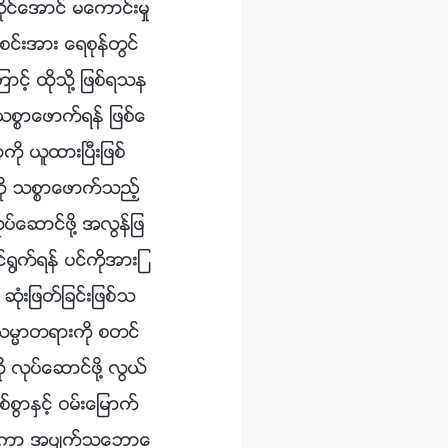
ိုင္ေအာင္ မေကာင္းမႈ
င္းအား ေရစုန္တြင္
္ ထိုသို႔ ျဖစ္ရသန
စၥာေဖာက္ရန္ ျဖစ္ေ
 ယူထားၿပီးျဖစ္
ို သစၥာေဖာက္သည့္
ေဆာင္ဖို႔ အလြန္ျဖ
ြက္ရန္ ပင္ကိုအားျ
ံးျဖတ္ျခင္းျဖစ္သ
ုသမၼာတရားကို စတင္
 လုပ္ေဆာင္ဖို႔ လြယ္
ာႏွင့္ ဝမ္းေျမာက္
ျဖစ္ကာ အပ်က္သေဘာေ