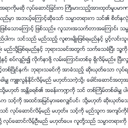
အရာကိုမဆို လုပ္ေဆာင္ျခင္းက ႀကီးမားသည့္အားထုတ္မႈပမာဏ
ဤသည္မွာ အဘယ့္ေၾကာင့္ဆိုေသာ္ သမၼာတရားက သင္၏ စိတ္ႏွလ
ီးျဖစ္ေသာေၾကာင့္ ျဖစ္သည္။ လူသားအသက္တာအေၾကာင္း သမၼ
က၊ သင္သည္ မည္သည့္ လူစားမ်ိဳးျဖစ္ရမည္ႏွင့္ ပြင့္လင္းသူ
း မည္သို႔ျဖစ္ရမည္ႏွင့္ ဘုရားသခင္အတြက္ သက္ေသခံၿပီး သူ႔
႔ႏွင့္ စပ္လ်ဥ္း၍ လိုက္နာဖို႔ လမ္းေၾကာင္းတစ္ခု ရွိလိမ့္မည္။ ၿပီ
တစ္ၿပိဳင္နက္၊ ဘုရားသခင္ကို အာခံသည့္ ဆိုးယုတ္ေသာ လုပ္ရ
ွ် က်ဴးလြန္ႏိုင္လိမ့္မည္ မဟုတ္သကဲ့သို႔၊ ေခါင္းေဆာင္အတ
႔မဟုတ္ အႏၲိခရစ္၏ အခန္းက႑ကို သင္ တစ္ႀကိမ္တစ္ခါမွ် ပါဝ
 သင့္ကို အထင္အျမင္မွားေစလွ်င္ပင္၊ သို႔မဟုတ္ ဆိုးယုတ္
္၊ သင္ လုပ္ေဆာင္လိမ့္မည္ မဟုတ္။ သင့္ကို မည္သူက အက်ပ္ကိုင္ဖ
ု႔ လုပ္ေဆာင္လိမ့္ဦးမည္ မဟုတ္ေပ။ လူတို႔သည္ သမၼာတရားကို ရ