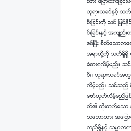
ထား ေျပာင္းလဲျခင္း
ဘုရားသခင္ႏွင့္ သက္
စီးျခင္းကို သင္ ျမင္ႏ
င္းျခင္းႏွင့္ အက်ည္း
ဖစ္ၿပီး စိတ္ေသာကေ
အရာတို႔ကို သတိရွိရွိ
ခံစားရလိမ့္မည္။ သင္
ပီး၊ ဘုရားသခင္အတြက္
လိမ့္မည္။ သင္သည္ မိ
ေဖာ္ထုတ္လိမ့္မည္ျဖ
တ္၏ တိုးတက္ေသာ အေ
သေဘာထား အေျပာင္း
လည္ဖို႔ႏွင့္ သမၼာတရ