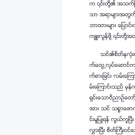
က ၎တို႔၏ အသက္ျဖစ
သာ အရာမ်ားအတြက္ အ
ဘာထားမ်ား ေျပာင္းလဲ
က်ဴးလြန္ဖို႔ ၎တို႔အ
သင္၏စိတ္ႏွလု
က္ေတြ႕လုပ္ေဆာင္ကာ ဘ
က္စားျခင္း လမ္းေၾ
မ္းေၾကာင္းသည္ မွန္က
ရွင္းေသာဝိညာဥ္ေတာ
အား သင္ သစၥာေဖာ
င္းမႈျပဳရန္ လြယ္ကူၿ
လႊားၿပီး စိတ္ႀကီးဝ