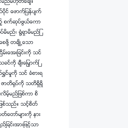
ုင္မည္မဟုတ္ေခ်။
ပိုင္ ေဖာက္ျပန္ပ်က္
င္သည့္ စက္ဆုပ္ဖြယ္ေကာ
မိမည္၊ ႐ြံရွာမိမည္ျ
ဖို႔ တခ်ိဳ႕ေသာ
ငိမ္းေအးျခင္းကို သင္
င္ကို ခ်ီးေျမႇာက္ၿ
႐ႊင္မႈကို သင္ ခံစားရ
ာတိ႐ုပ္ကို သတိရွိရွိ
လိမ့္မည္ျဖစ္ကာ စိ
ဖစ္သည္။ သင့္စိတ္
္ေတာ္မ်ားကို နား
လည္ျခင္းအားျဖင့္သာ