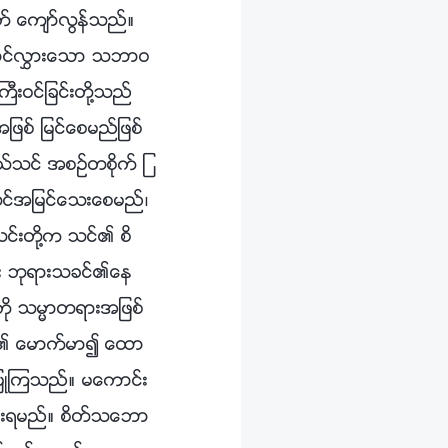
္ထက္ ေက်ာ္လြန္သည္။
 ေထာင္လႊားေသာ သဘာဝ
ကီးဝင္ျခင္းတို႔သည္
ဖစ္ ျမင္ေစမည္ျဖစ္
ုယ္သင္ အစဥ္တစိုက္ ျ
အထင္အျမင္ေသးေစမည္၊
ယင္းတို႔က သင္၏ စိ
္အား ဘုရားသခင္၏ေန
ားကို သမၼာတရားအျဖစ္
တို႔၏ ေမာက္မာ၍ ေထာ
 ျပဳၾကသည္။ မေကာင္း
ရွင္းရမည္။ စိတ္သေဘာ