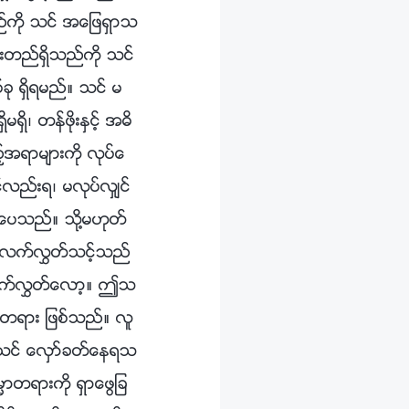
မည္ကို သင္ အေျဖရွာသ
်ားတည္ရွိသည္ကို သင္
ု ရွိရမည္။ သင္ မ
ိ၊ တန္ဖိုးႏွင့္ အဓိ
္အရာမ်ားကို လုပ္ေ
လည္းရ၊ မလုပ္လွ်င္
္ေပသည္။ သို႔မဟုတ္
ို လက္လႊတ္သင့္သည္
န္ လက္လႊတ္ေလာ့။ ဤသ
ာတရား ျဖစ္သည္။ လူ
ု သင္ ေလွာ္ခတ္ေနရသ
ၼာတရားကို ရွာေဖြျခ