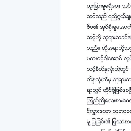
ထူးျခားမႈမရွိေပ။ သင
သင္သည္ ရည္႐ြယ္ခ်က
ဗီဇ၏ အုပ္စိုးမႈေအာက္
သင့္ကို ဘုရားသခင္
သည္။ ထိုအရာတို႔သည္ 
ပစားဝင့္ဝါေအာင္ လ
သင့္စိတ္ႏွလုံးထဲတြင
တ္ႏွလုံးထဲမွ ဘုရား
ရာတြင္ ထိုင္ဖို႔ျဖစ
ၾကည္ညိဳေလးစားေစလ်က
င္လႊားေသာ သဘာဝ၏ အ
မႈ ျပဳျခင္း၏ ျပႆနာက