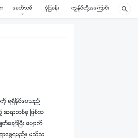
ား
ေခတ္သစ္
ပုံျပခန္း
ကြၽန္ုပ္တို႔အေၾကာင္း
ု ရရွိႏိုင္ေပသည္-
့္ အရာတစ္ခု ျဖစ္သ
္ေခ်ာ္ၿပီး ေပ်ာက္
 ရွာေဖြရမည္။ မည္သ