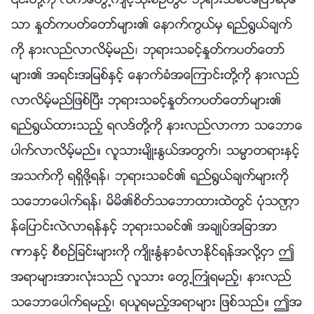
၎တို႔ကို လက္ေတြ႕က်င့္သုံးစဥ္တြင္ ဘုရားသခင္ေျပာဆိုေ
သာ ႏႈတ္ကပတ္ေတာ္မ်ား၏ ေနာက္ကြယ္မွ ရည္႐ြယ္ခ်က္
ကို နားလည္လာလိမ့္မည္၊ ဘုရားသခင့္ႏႈတ္ကပတ္ေတာ္
မ်ား၏ အရင္းအျမစ္ႏွင့္ ေနာက္ခံအေၾကာင္းတို႔ကို နားလည္
လာလိမ့္မည္ျဖစ္ၿပီး ဘုရားသခင့္ႏႈတ္ကပတ္ေတာ္မ်ား၏
ရည္႐ြယ္ထားသည့္ ရလဒ္တို႔ကို နားလည္လာကာ သေဘာေ
ပါက္လာလိမ့္မည္။ လူသားမ်ိဳးႏြယ္အတြက္၊ သမၼာတရားႏွင့္
အသက္ကို ရရွိဖို႔ရန္၊ ဘုရားသခင္၏ ရည္႐ြယ္ခ်က္မ်ားကို
သေဘာေပါက္ရန္၊ မိမိ၏စိတ္သေဘာထားထဲတြင္ ပုံသဏၭာ
န္ေျပာင္းလဲလာရန္ႏွင့္ ဘုရားသခင္၏ အခ်ဳပ္အျခာအာ
ဏာႏွင့္ စီစဥ္ျခင္းမ်ားကို က်ိဳးႏြံနာခံလာႏိုင္ရန္အလို႔ငွာ ဤ
အရာမ်ားအားလုံးသည္ လူသား ေတြ႕ႀကဳံရမည့္၊ နားလည္
သေဘာေပါက္ရမည့္၊ ရယူရမည့္အရာမ်ား ျဖစ္သည္။ ဤအ