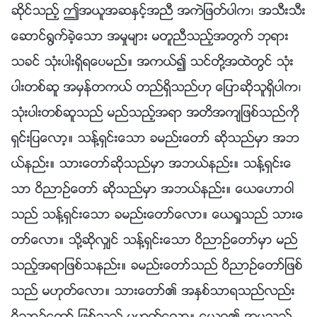
ဆိုင္သည့္ ဤအယူအဆႏွင့္အညီ အကဲျဖတ္ပါက၊ အသီးသီး
ေဆာင္႐ြက္ခဲ့ေသာ အမႈမ်ား မတူညီသည့္အတြက္ ဘုရား
သခင္ သုံးပါးရွိရေပမည္။ အကယ္၍ သင္တို႔အထဲတြင္ သုံး
ပါးတစ္ဆူ အမွန္တကယ္ တည္ရွိသည္ဟု ေျပာဆိုသူရွိပါက၊
သုံးပါးတစ္ဆူသည္ မည္သည့္အရာ အတိအက်ျဖစ္သည္ကို
ရွင္းျပေလာ့။ သန္႔ရွင္းေသာ ခမည္းေတာ္ ဆိုသည္မွာ အဘ
ယ္နည္း။ သားေတာ္ဆိုသည္မွာ အဘယ္နည္း။ သန္႔ရွင္းေ
သာ ဝိညာဥ္ေတာ္ ဆိုသည္မွာ အဘယ္နည္း။ ေယေဟာဝါ
သည္ သန္႔ရွင္းေသာ ခမည္းေတာ္ေလာ။ ေယရႈသည္ သားေ
တာ္ေလာ။ သို႔ဆိုလွ်င္ သန႔္ရွင္းေသာ ဝိညာဥ္ေတာ္မွာ မည္
သည့္အရာျဖစ္သနည္း။ ခမည္းေတာ္သည္ ဝိညာဥ္ေတာ္ျဖစ္
သည္ မဟုတ္ေလာ။ သားေတာ္၏ အႏွစ္သာရသည္လည္း