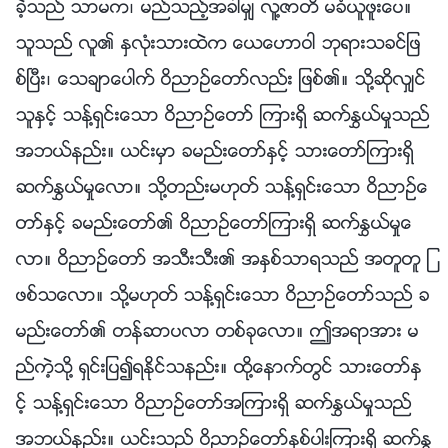
ခဲ့သည္ သာမက၊ မည္သည့္အခါမွ် လူ႔ဇာတိ မခံယူဖူးေပ။
သူသည္ လူ၏ ႏွလုံးသားထဲက ေယေဟာဝါ ဘုရားသခင္ျဖ
စ္ၿပီး၊ ေသခ်ာေပါက္ ဝိညာဥ္ေတာ္လည္း ျဖစ္၏။ သို႔ဆိုလွ်င္
သူႏွင့္ သန္႔ရွင္းေသာ ဝိညာဥ္ေတာ္ ၾကားရွိ ဆက္ႏႊယ္မႈသည္
အဘယ္နည္း။ ယင္းမွာ ခမည္းေတာ္ႏွင့္ သားေတာ္ၾကားရွိ
ဆက္ႏႊယ္မႈေလာ။ သို႔တည္းမဟုတ္ သန္႔ရွင္းေသာ ဝိညာဥ္ေ
တာ္ႏွင့္ ခမည္းေတာ္၏ ဝိညာဥ္ေတာ္ၾကားရွိ ဆက္ႏႊယ္မႈေ
လာ။ ဝိညာဥ္ေတာ္ အသီးသီး၏ အႏွစ္သာရသည္ အတူတူ ျ
ဖစ္သေလာ။ သို႔မဟုတ္ သန္႔ရွင္းေသာ ဝိညာဥ္ေတာ္သည္ ခ
မည္းေတာ္၏ တန္ဆာပလာ တစ္ခုေလာ။ ဤအရာအား မ
ည္ကဲ့သို႔ ရွင္းျပ၍ရႏိုင္သနည္း။ ထို႔ေနာက္တြင္ သားေတာ္ႏွ
င့္ သန္႔ရွင္းေသာ ဝိညာဥ္ေတာ္အၾကားရွိ ဆက္ႏႊယ္မႈသည္
အဘယ္နည္း။ ယင္းသည္ ဝိညာဥ္ေတာ္ႏွစ္ပါးၾကားရွိ ဆက္ႏႊ