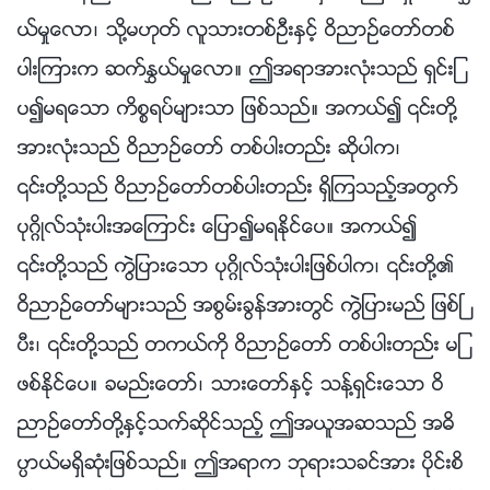
ယ္မႈေလာ၊ သို႔မဟုတ္ လူသားတစ္ဦးႏွင့္ ဝိညာဥ္ေတာ္တစ္
ပါးၾကားက ဆက္ႏႊယ္မႈေလာ။ ဤအရာအားလုံးသည္ ရွင္းျ
ပ၍မရေသာ ကိစၥရပ္မ်ားသာ ျဖစ္သည္။ အကယ္၍ ၎တို႔
အားလုံးသည္ ဝိညာဥ္ေတာ္ တစ္ပါးတည္း ဆိုပါက၊
၎တို႔သည္ ဝိညာဥ္ေတာ္တစ္ပါးတည္း ရွိၾကသည့္အတြက္
ပုဂၢိဳလ္သုံးပါးအေၾကာင္း ေျပာ၍မရႏိုင္ေပ။ အကယ္၍
၎တို႔သည္ ကြဲျပားေသာ ပုဂၢိဳလ္သုံးပါးျဖစ္ပါက၊ ၎တို႔၏
ဝိညာဥ္ေတာ္မ်ားသည္ အစြမ္းခြန္အားတြင္ ကြဲျပားမည္ ျဖစ္ၿ
ပီး၊ ၎တို႔သည္ တကယ္ကို ဝိညာဥ္ေတာ္ တစ္ပါးတည္း မျ
ဖစ္ႏိုင္ေပ။ ခမည္းေတာ္၊ သားေတာ္ႏွင့္ သန္႔ရွင္းေသာ ဝိ
ညာဥ္ေတာ္တို႔ႏွင့္သက္ဆိုင္သည့္ ဤအယူအဆသည္ အဓိ
ပၸာယ္မရွိဆုံးျဖစ္သည္။ ဤအရာက ဘုရားသခင္အား ပိုင္းစိ