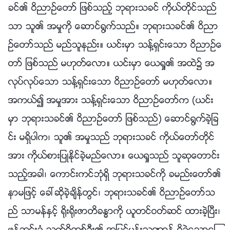
ခင္၏ ဝိညာဥ္ေတာ္ ျဖစ္သည့္ ဘုရားသခင္ ကိုယ္တိုင္သည္
သာ သူ၏ အမႈကို ေဆာင္႐ြက္သည္။ ဘုရားသခင္၏ ဝိညာ
ဥ္ေတာ္သည္ မည္သူနည္း။ ယင္းမွာ သန္႔ရွင္းေသာ ဝိညာဥ္ေ
တာ္ ျဖစ္သည္ မဟုတ္ေလာ။ ယင္းမွာ ေယရႈ၏ အထဲ၌ အ
လုပ္လုပ္ေသာ သန္႔ရွင္းေသာ ဝိညာဥ္ေတာ္ မဟုတ္ေလာ။
အကယ္၍ အမႈအား သန္႔ရွင္းေသာ ဝိညာဥ္ေတာ္က (ယင္း
မွာ ဘုရားသခင္၏ ဝိညာဥ္ေတာ္ ျဖစ္သည္) ေဆာင္႐ြက္ခဲ့ျခ
င္း မရွိပါက၊ သူ၏ အမႈသည္ ဘုရားသခင္ ကိုယ္ေတာ္တိုင္
အား ကိုယ္စားျပဳႏိုင္ခဲ့မည္ေလာ။ ေယရႈသည္ သူဆုေတာင္း
သည့္အခါ၊ ေကာင္းကင္ဘုံရွိ ဘုရားသခင္ကို ခမည္းေတာ္၏
နာမျဖင့္ ေခၚဆိုခဲ့ခ်ိန္တြင္၊ ဘုရားသခင္၏ ဝိညာဥ္ေတာ္သ
ည္ သာမန္ႏွင့္ ႐ိုး႐ိုးဇာတိခႏၶာကို ယူတင္ဝတ္ဆင္ ထားခဲ့ၿပီး၊