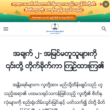
အခ်က္ ၂- အျမင္မတူသူမ်ားကို ၎တို႔ တိုက္ခိုက္ကာ ၾကဥ္ထားၾက၏
အခ်က္ ၂- အျမင္မတူသူမ်ားကို
၎တို႔ တိုက္ခိုက္ကာ ၾကဥ္ထားၾက၏
အႏၲိခရစ္မ်ားက လူတို႔အား မည္သို႔ထိန္းခ်ဳပ္သည္ ဟူ
သည့္အရာ၏ ပထမသ႐ုပ္သကန္ျဖစ္သည့္ လူတို႔၏ စိတ္ႏွ
လုံးမ်ားကို စည္း႐ုံးသိမ္းသြင္းျခင္းႏွင့္ ပတ္သက္၍ ငါတို႔ မိတ္