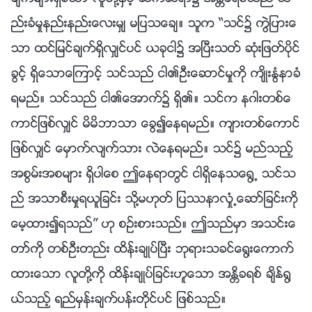
ည္းခံမႈနည္းနည္းေလးမွ် မျပသေခ်။ သူက “သင္၌ ကြဲျပားေ
သာ ထင္ျမင္ခ်က္ရွိလွ်င္ပင္ ယခုငါ၌ အၿပီးသတ္ ဆုံးျဖတ္ပိုင္
ခြင့္ ရွိေသာေၾကာင့္ သင္သည္ ငါ၏ဦးေဆာင္မႈကို က်ိဳးႏြံနာခံ
ရမည္။ သင္သည္ ငါ၏ေအာက္၌ ရွိ၏။ သင္က နဂါးတစ္ေ
ကာင္ျဖစ္လွ်င္ မိမိဘာသာ ေခြ၍ေနရမည္။ က်ားတစ္ေကာင္
ျဖစ္လွ်င္ ေမွာက္လ်က္သား လဲေနရမည္။ သင္၌ မည္သည့္
အစြမ္းအစမ်ား ရွိပါေစ ဤေနရာတြင္ ငါရွိေနသေ႐ြ႕ သင္သ
ည္ အသာစီးမႈရယူျခင္း သို႔မဟုတ္ ျပႆနာလႈံ႕ေဆာ္ျခင္းကို
ေမ့ထား၍ရသည္” ဟု စဥ္းစားသည္။ ဤသည္မွာ အသင္းေ
တာ္ကို တစ္ဦးတည္း ထိန္းခ်ဳပ္ၿပီး ဘုရားသခင္ေ႐ြးေကာက္
ထားေသာ လူတို႔ကို ထိန္းခ်ဳပ္ျခင္းဟူေသာ အႏၲိခရစ္ ခ်ိန္႐ြ
ယ္သည့္ ရည္မွန္းခ်က္ပန္းတိုင္ပင္ ျဖစ္သည္။