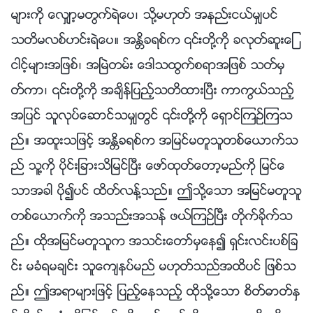
မ်ားကို ေလွ်ာ့မတြက္ရဲေပ၊ သို႔မဟုတ္ အနည္းငယ္မွ်ပင္
သတိမလစ္ဟင္းရဲေပ။ အႏၲိခရစ္က ၎တို႔ကို ခလုတ္ဆူးေျ
ငာင့္မ်ားအျဖစ္၊ အၿမဲတမ္း ေဒါသထြက္စရာအျဖစ္ သတ္မွ
တ္ကာ၊ ၎တို႔ကို အခ်ိန္ျပည့္သတိထားၿပီး ကာကြယ္သည့္
အျပင္ သူလုပ္ေဆာင္သမွ်တြင္ ၎တို႔ကို ေရွာင္ၾကဥ္ၾကသ
ည္။ အထူးသျဖင့္ အႏၲိခရစ္က အျမင္မတူသူတစ္ေယာက္သ
ည္ သူ႔ကို ပိုင္းျခားသိျမင္ၿပီး ေဖာ္ထုတ္ေတာ့မည္ကို ျမင္ေ
သာအခါ ပို၍ပင္ ထိတ္လန႔္သည္။ ဤသို႔ေသာ အျမင္မတူသူ
တစ္ေယာက္ကို အသည္းအသန္ ဖယ္ၾကဥ္ၿပီး တိုက္ခိုက္သ
ည္။ ထိုအျမင္မတူသူက အသင္းေတာ္မွေန၍ ရွင္းလင္းပစ္ျခ
င္း မခံရမခ်င္း သူေက်နပ္မည္ မဟုတ္သည္အထိပင္ ျဖစ္သ
ည္။ ဤအရာမ်ားျဖင့္ ျပည့္ေနသည့္ ထိုသို႔ေသာ စိတ္ဓာတ္ႏွ