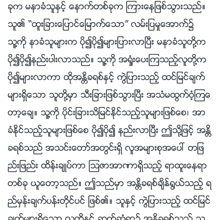
ခုက မနာခံသူႏွင့္ ေနာက္တစ္ခုက ၾကားေနျဖစ္သြားသည္။
သူ၏ “ထူးျခားေျပာင္ေျမာက္ေသာ” လမ္းျပမႈေအာက္၌
သူ႔ကို နာခံသူမ်ားက ပို၍ပို၍မ်ားျပားလာၿပီး မနာခံသူတို႔က
ပို၍ပို၍နည္းပါးလာသည္။ သူ႔ကို အရႈံးေပးၾကသည့္လူတို႔က
ပို၍မ်ားလာကာ ထိုအႏၲိခရစ္ႏွင့္ ကြဲျပားသည့္ ထင္ျမင္ခ်က္
မ်ားရွိေသာ သူတို႔မွာ သီးျခားျဖစ္သြားၿပီး အသံမထြက္ဝံ့ၾကေ
တာ့ေခ်။ သူ႔ကို ပိုင္းျခားသိျမင္ႏိုင္သည့္သူမ်ားျဖစ္ေစ၊ အာ
ခံႏိုင္သည့္သူမ်ားျဖစ္ေစ ပို၍ပို၍ နည္းလာၿပီး ဤသို႔ျဖင့္ အႏၲိ
ခရစ္သည္ အသင္းေတာ္အတြင္းရွိ လူအမ်ားစုအေပၚ တျဖ
ည္းျဖည္း ထိန္းခ်ဳပ္ကာ ၾသဇာအာဏာရွိသည့္ ရာထူးေနရာ
တစ္ခု ယူေတာ့သည္။ ဤသည္မွာ အႏၲိခရစ္ခ်ိန္႐ြယ္သည့္ ရ
ည္မွန္းခ်က္ပန္းတိုင္ပင္ ျဖစ္၏။ သူႏွင့္ ကြဲျပားသည့္ ထင္ျမင္
ခ်က္မ်ားရွိေသာ လူတို႔ႏွင့္ ဆက္ဆံရာ၌ အႏၲိခရစ္သည္ သ