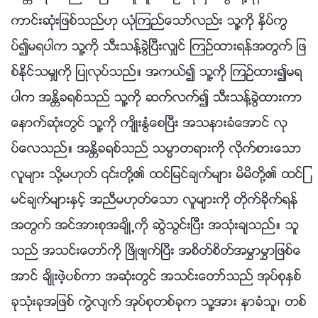
ကာင္းဆုံးျဖစ္သည္ဟု ယုံၾကည္ေသာ္လည္း သူ႔ကို ႏွိပ္ကြ
ပ္၍မရပါက သူ႔ကို သီးသန႔္ခြဲၿပီးလွ်င္ ၾကဥ္ထားရန္အတြက္ ျဖ
စ္ႏိုင္သမွ်ကို ျပဳလုပ္သည္။ အကယ္၍ သူ႔ကို ၾကဥ္ထား၍မရ
ပါက အႏၲိခရစ္သည္ သူ႔ကို ဆက္လက္၍ သီးသန႔္ခြဲထားကာ
ေနာက္ဆုံးတြင္ သူ႔ကို က်ိဳးႏြံေစၿပီး အသနားခံေအာင္ လု
ပ္ေလသည္။ အႏၲိခရစ္သည္ သမၼာတရားကို လိုက္စားေသာ
လူမ်ား သို႔မဟုတ္ ၎တို႔၏ ထင္ျမင္ခ်က္မ်ား မိမိတို႔၏ ထင္ျ
မင္ခ်က္မ်ားႏွင့္ အညီမဟုတ္ေသာ လူမ်ားကို တိုက္ခိုက္ရန္
အတြက္ အင္အားစုအခ်ိဳ႕ကို ဆြဲသြင္းၿပီး အသုံးခ်သည္။ သူ
သည္ အသင္းေတာ္ကို ၿဖိဳဖ်က္ၿပီး အစိတ္စိတ္အမႊာမႊာျဖစ္ေ
အာင္ ခ်ိဳးဖဲ့ပစ္ကာ အဆုံးတြင္ အသင္းေတာ္သည္ အုပ္စုႏွစ္
ခုသုံးခုအျဖစ္ ကြဲလ်က္ အုပ္စုတစ္ခုက သူ႔အား နာခံသူ၊ တစ္