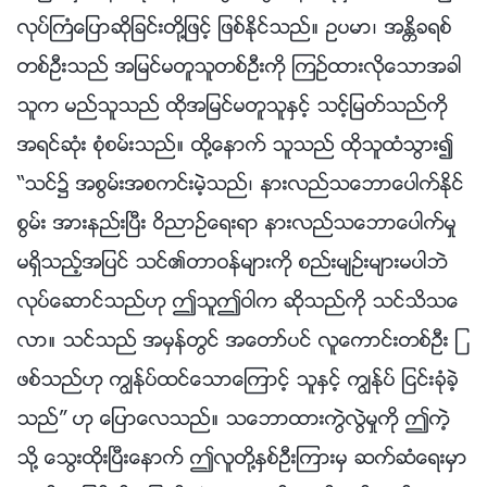
လုပ္ႀကံေျပာဆိုျခင္းတို႔ျဖင့္ ျဖစ္ႏိုင္သည္။ ဥပမာ၊ အႏၲိခရစ္
တစ္ဦးသည္ အျမင္မတူသူတစ္ဦးကို ၾကဥ္ထားလိုေသာအခါ
သူက မည္သူသည္ ထိုအျမင္မတူသူႏွင့္ သင့္ျမတ္သည္ကို
အရင္ဆုံး စုံစမ္းသည္။ ထို႔ေနာက္ သူသည္ ထိုသူထံသြား၍
“သင္၌ အစြမ္းအစကင္းမဲ့သည္၊ နားလည္သေဘာေပါက္ႏိုင္
စြမ္း အားနည္းၿပီး ဝိညာဥ္ေရးရာ နားလည္သေဘာေပါက္မႈ
မရွိသည့္အျပင္ သင္၏တာဝန္မ်ားကို စည္းမ်ဥ္းမ်ားမပါဘဲ
လုပ္ေဆာင္သည္ဟု ဤသူဤဝါက ဆိုသည္ကို သင္သိသေ
လာ။ သင္သည္ အမွန္တြင္ အေတာ္ပင္ လူေကာင္းတစ္ဦး ျ
ဖစ္သည္ဟု ကြၽန္ုပ္ထင္ေသာေၾကာင့္ သူႏွင့္ ကြၽန္ုပ္ ျငင္းခုံခဲ့
သည္” ဟု ေျပာေလသည္။ သေဘာထားကြဲလြဲမႈကို ဤကဲ့
သို႔ ေသြးထိုးၿပီးေနာက္ ဤလူတို႔ႏွစ္ဦးၾကားမွ ဆက္ဆံေရးမွာ