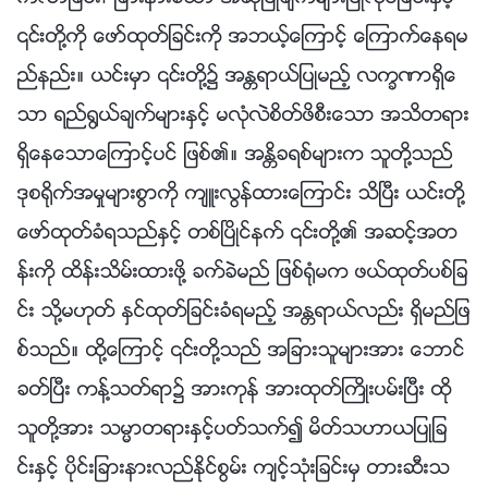
၎တို႔ကို ေဖာ္ထုတ္ျခင္းကို အဘယ့္ေၾကာင့္ ေၾကာက္ေနရမ
ည္နည္း။ ယင္းမွာ ၎တို႔၌ အႏၲရာယ္ျပဳမည့္ လကၡဏာရွိေ
သာ ရည္႐ြယ္ခ်က္မ်ားႏွင့္ မလုံလဲစိတ္ဖိစီးေသာ အသိတရား
ရွိေနေသာေၾကာင့္ပင္ ျဖစ္၏။ အႏၲိခရစ္မ်ားက သူတို႔သည္
ဒုစ႐ိုက္အမႈမ်ားစြာကို က်ဴးလြန္ထားေၾကာင္း သိၿပီး ယင္းတို႔
ေဖာ္ထုတ္ခံရသည္ႏွင့္ တစ္ၿပိဳင္နက္ ၎တို႔၏ အဆင့္အတ
န္းကို ထိန္းသိမ္းထားဖို႔ ခက္ခဲမည္ ျဖစ္႐ုံမက ဖယ္ထုတ္ပစ္ျခ
င္း သို႔မဟုတ္ ႏွင္ထုတ္ျခင္းခံရမည့္ အႏၲရာယ္လည္း ရွိမည္ျဖ
စ္သည္။ ထို႔ေၾကာင့္ ၎တို႔သည္ အျခားသူမ်ားအား ေဘာင္
ခတ္ၿပီး ကန႔္သတ္ရာ၌ အားကုန္ အားထုတ္ႀကိဳးပမ္းၿပီး ထို
သူတို႔အား သမၼာတရားႏွင့္ပတ္သက္၍ မိတ္သဟာယျပဳျခ
င္းႏွင့္ ပိုင္းျခားနားလည္ႏိုင္စြမ္း က်င့္သုံးျခင္းမွ တားဆီးသ