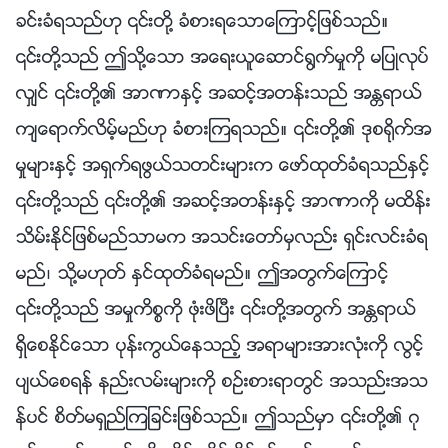
ခင္းခံရသည္ဟု ၎တို႔ ခံစားရေသာေၾကာင့္ျဖစ္သည္။
၎တို႔သည္ ဤသို႔ေသာ အေရးယူေဆာင္႐ြက္မႈကို မျပဳလုပ္
လွ်င္ ၎တို႔၏ အာဏာႏွင့္ အဆင့္အတန္းသည္ အႏၲရာယ္
က်ေရာက္လိမ့္မည္ဟု ခံစားၾကရသည္။ ၎တို႔၏ ဒုစ႐ိုက္အ
မႈမ်ားႏွင့္ အရွက္ရဖြယ္သတင္းမ်ားက ေဖာ္ထုတ္ခံရသည္ႏွင့္
၎တို႔သည္ ၎တို႔၏ အဆင့္အတန္းႏွင့္ အာဏာကို မထိန္း
သိမ္းႏိုင္ျဖစ္မည္သာမက အသင္းေတာ္မွလည္း ရွင္းလင္းခံရ
မည္၊ သို႔မဟုတ္ ႏွင္ထုတ္ခံရမည္။ ဤအတြက္ေၾကာင့္
၎တို႔သည္ အမႈကိစၥကို ဖုံးဖိၿပီး ၎တို႔အတြက္ အႏၲရာယ္
ရွိေစႏိုင္ေသာ ပုန္းကြယ္ေနသည့္ အရာမ်ားအားလုံးကို လြင့္
ပ်ယ္ေစရန္ နည္းလမ္းမ်ားကို စဥ္းစားရာတြင္ အသည္းအသ
န္ပင္ စိတ္မရွည္ၾကျခင္းျဖစ္သည္။ ဤသည္မွာ ၎တို႔၏ ဂု