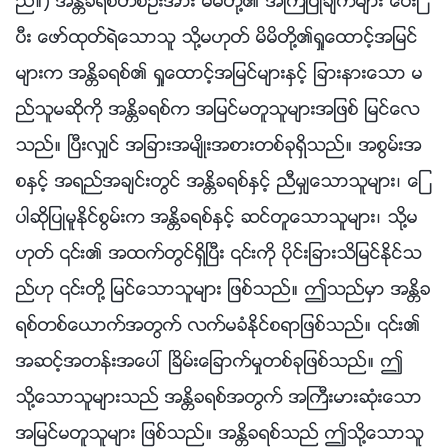
ည္။) အႏၲိခရစ္တစ္ဦးအား မိမိတို႔၏ အႀကံျပဳခ်က္မ်ား ေပးၿ
ပီး ေဖာ္ထုတ္ရဲေသာသူ သို႔မဟုတ္ မိမိတို႔၏ရႈေထာင့္အျမင္
မ်ားက အႏၲိခရစ္၏ ရႈေထာင့္အျမင္မ်ားႏွင့္ ျခားနားေသာ မ
ည္သူမဆိုကို အႏၲိခရစ္က အျမင္မတူသူမ်ားအျဖစ္ ျမင္ေလ
သည္။ ၿပီးလွ်င္ အျခားအမ်ိဳးအစားတစ္ခုရွိသည္။ အစြမ္းအ
စႏွင့္ အရည္အခ်င္းတြင္ အႏၲိခရစ္ႏွင့္ ညီမွ်ေသာသူမ်ား၊ ေျ
ပာဆိုျပဳမူႏိုင္စြမ္းက အႏၲိခရစ္ႏွင့္ ဆင္တူေသာသူမ်ား၊ သို႔မ
ဟုတ္ ၎၏ အထက္တြင္ရွိၿပီး ၎ကို ပိုင္းျခားသိျမင္ႏိုင္သ
ည္ဟု ၎တို႔ ျမင္ေသာသူမ်ား ျဖစ္သည္။ ဤသည္မွာ အႏၲိခ
ရစ္တစ္ေယာက္အတြက္ လက္မခံႏိုင္စရာျဖစ္သည္။ ၎၏
အဆင့္အတန္းအေပၚ ၿခိမ္းေျခာက္မႈတစ္ခုျဖစ္သည္။ ဤ
သို႔ေသာသူမ်ားသည္ အႏၲိခရစ္အတြက္ အႀကီးမားဆုံးေသာ
အျမင္မတူသူမ်ား ျဖစ္သည္။ အႏၲိခရစ္သည္ ဤသို႔ေသာသူ