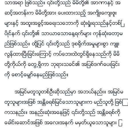
သာအရာ ျဖစ္သည္။ ၎တို႔သည္ မိမိတို႔၏ အာဏာႏွင့္ အ
ဆင့္အတန္းက မိမိတို႔အား ေပးထားသည့္ အက်ိဳးေက်းဇူး
မ်ားႏွင့္ အထူးအခြင့္အေရးသေဘာကို ဆုံးရႈံးရသည္ႏွင့္တစ္ၿ
ပိဳင္နက္ ၎တို႔၏ သာယာေသာေန႔ရက္မ်ား ကုန္ဆုံးေတာ့မ
ည္ျဖစ္သည္။ ထို႔ျပင္ ၎တို႔သည္ ဒုစ႐ိုက္အမႈမ်ားစြာ က်ဴး
လြန္ထားၿပီးျခင္းေၾကာင့္ ကပ္ေဘးထဲတြင္ရွိေနသည္ကို မိမိ
တို႔ကိုယ္ကို ေတြ႕ရွိကာ ဘုရားသခင္၏ အျပစ္ဒဏ္ေပးျခင္း
ကို ေစာင့္ေမွ်ာ္ေနမည္ျဖစ္သည္။
အျမင္မတူသူတစ္ဦးဆိုသည္မွာ အဘယ္နည္း။ အျမင္မ
တူသူမ်ားအျဖစ္ အႏၲိခရစ္ျမင္ေသာသူမ်ားက မည္သူတို႔ ျဖစ္ၾ
ကသနည္း။ အနည္းဆုံးအေနျဖင့္ ၎တို႔သည္ အႏၲိခရစ္ကို
ေခါင္းေဆာင္အျဖစ္ အေလးအနက္ မမွတ္ယူေသာသူမ်ား ျ