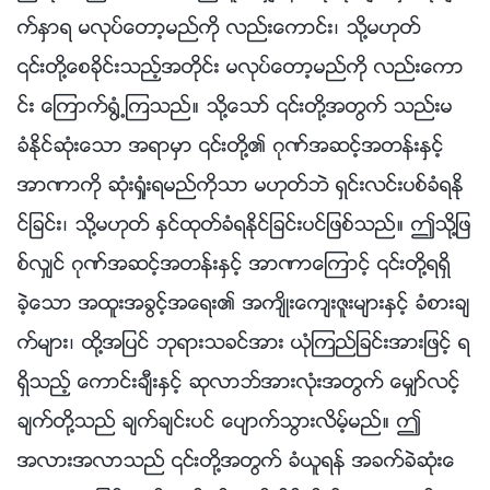
က္ႏွာရ မလုပ္ေတာ့မည္ကို လည္းေကာင္း၊ သို႔မဟုတ္
၎တို႔ေစခိုင္းသည့္အတိုင္း မလုပ္ေတာ့မည္ကို လည္းေကာ
င္း ေၾကာက္႐ြံ႕ၾကသည္။ သို႔ေသာ္ ၎တို႔အတြက္ သည္းမ
ခံႏိုင္ဆုံးေသာ အရာမွာ ၎တို႔၏ ဂုဏ္အဆင့္အတန္းႏွင့္
အာဏာကို ဆုံးရႈံးရမည္ကိုသာ မဟုတ္ဘဲ ရွင္းလင္းပစ္ခံရႏို
င္ျခင္း၊ သို႔မဟုတ္ ႏွင္ထုတ္ခံရႏိုင္ျခင္းပင္ျဖစ္သည္။ ဤသို႔ျဖ
စ္လွ်င္ ဂုဏ္အဆင့္အတန္းႏွင့္ အာဏာေၾကာင့္ ၎တို႔ရရွိ
ခဲ့ေသာ အထူးအခြင့္အေရး၏ အက်ိဳးေက်းဇူးမ်ားႏွင့္ ခံစားခ်
က္မ်ား၊ ထို႔အျပင္ ဘုရားသခင္အား ယုံၾကည္ျခင္းအားျဖင့္ ရ
ရွိသည့္ ေကာင္းခ်ီးႏွင့္ ဆုလာဘ္အားလုံးအတြက္ ေမွ်ာ္လင့္
ခ်က္တို႔သည္ ခ်က္ခ်င္းပင္ ေပ်ာက္သြားလိမ့္မည္။ ဤ
အလားအလာသည္ ၎တို႔အတြက္ ခံယူရန္ အခက္ခဲဆုံးေ