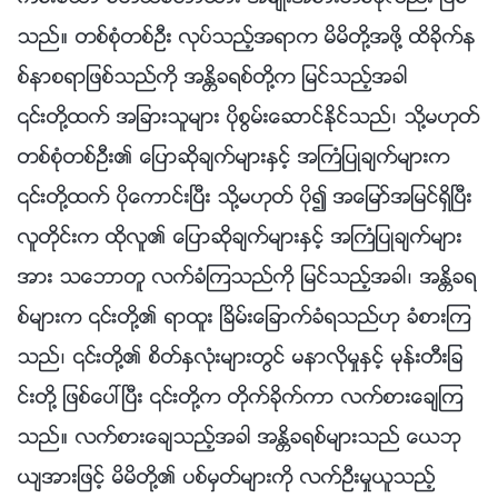
သည္။ တစ္စုံတစ္ဦး လုပ္သည့္အရာက မိမိတို႔အဖို႔ ထိခိုက္န
စ္နာစရာျဖစ္သည္ကို အႏၲိခရစ္တို႔က ျမင္သည့္အခါ
၎တို႔ထက္ အျခားသူမ်ား ပိုစြမ္းေဆာင္ႏိုင္သည္၊ သို႔မဟုတ္
တစ္စုံတစ္ဦး၏ ေျပာဆိုခ်က္မ်ားႏွင့္ အႀကံျပဳခ်က္မ်ားက
၎တို႔ထက္ ပိုေကာင္းၿပီး သို႔မဟုတ္ ပို၍ အေျမာ္အျမင္ရွိၿပီး
လူတိုင္းက ထိုလူ၏ ေျပာဆိုခ်က္မ်ားႏွင့္ အႀကံျပဳခ်က္မ်ား
အား သေဘာတူ လက္ခံၾကသည္ကို ျမင္သည့္အခါ၊ အႏၲိခရ
စ္မ်ားက ၎တို႔၏ ရာထူး ၿခိမ္းေျခာက္ခံရသည္ဟု ခံစားၾက
သည္၊ ၎တို႔၏ စိတ္ႏွလုံးမ်ားတြင္ မနာလိုမႈႏွင့္ မုန္းတီးျခ
င္းတို႔ ျဖစ္ေပၚၿပီး ၎တို႔က တိုက္ခိုက္ကာ လက္စားေခ်ၾက
သည္။ လက္စားေခ်သည့္အခါ အႏၲိခရစ္မ်ားသည္ ေယဘု
ယ်အားျဖင့္ မိမိတို႔၏ ပစ္မွတ္မ်ားကို လက္ဦးမႈယူသည့္