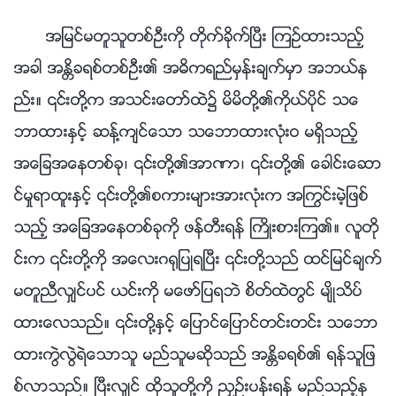
အျမင္မတူသူတစ္ဦးကို တိုက္ခိုက္ၿပီး ၾကဥ္ထားသည့္
အခါ အႏၲိခရစ္တစ္ဦး၏ အဓိကရည္မွန္းခ်က္မွာ အဘယ္န
ည္း။ ၎တို႔က အသင္းေတာ္ထဲ၌ မိမိတို႔၏ကိုယ္ပိုင္ သေ
ဘာထားႏွင့္ ဆန႔္က်င္ေသာ သေဘာထားလုံးဝ မရွိသည့္
အေျခအေနတစ္ခု၊ ၎တို႔၏အာဏာ၊ ၎တို႔၏ ေခါင္းေဆာ
င္မႈရာထူးႏွင့္ ၎တို႔၏စကားမ်ားအားလုံးက အႂကြင္းမဲ့ျဖစ္
သည့္ အေျခအေနတစ္ခုကို ဖန္တီးရန္ ႀကိဳးစားၾက၏။ လူတို
င္းက ၎တို႔ကို အေလးဂ႐ုျပဳရၿပီး ၎တို႔သည္ ထင္ျမင္ခ်က္
မတူညီလွ်င္ပင္ ယင္းကို မေဖာ္ျပရဘဲ စိတ္ထဲတြင္ မ်ိဳသိပ္
ထားေလသည္။ ၎တို႔ႏွင့္ ေျပာင္ေျပာင္တင္းတင္း သေဘာ
ထားကြဲလြဲရဲေသာသူ မည္သူမဆိုသည္ အႏၲိခရစ္၏ ရန္သူျဖ
စ္လာသည္။ ၿပီးလွ်င္ ထိုသူတို႔ကို ညႇဥ္းပန္းရန္ မည္သည့္န