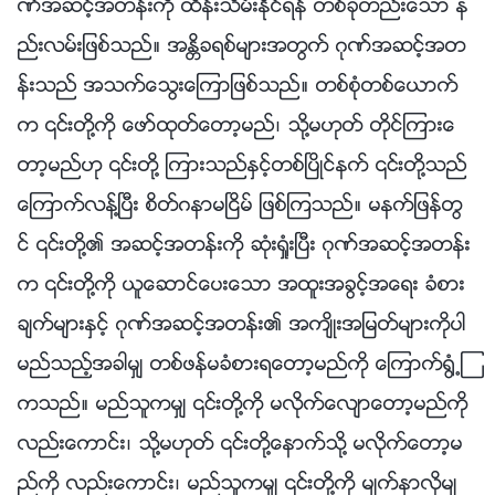
ဏ္အဆင့္အတန္းကို ထိန္းသိမ္းႏိုင္ရန္ တစ္ခုတည္းေသာ န
ည္းလမ္းျဖစ္သည္။ အႏၲိခရစ္မ်ားအတြက္ ဂုဏ္အဆင့္အတ
န္းသည္ အသက္ေသြးေၾကာျဖစ္သည္။ တစ္စုံတစ္ေယာက္
က ၎တို႔ကို ေဖာ္ထုတ္ေတာ့မည္၊ သို႔မဟုတ္ တိုင္ၾကားေ
တာ့မည္ဟု ၎တို႔ ၾကားသည္ႏွင့္တစ္ၿပိဳင္နက္ ၎တို႔သည္
ေၾကာက္လန႔္ၿပီး စိတ္ဂနာမၿငိမ္ ျဖစ္ၾကသည္။ မနက္ျဖန္တြ
င္ ၎တို႔၏ အဆင့္အတန္းကို ဆုံးရႈံးၿပီး ဂုဏ္အဆင့္အတန္း
က ၎တို႔ကို ယူေဆာင္ေပးေသာ အထူးအခြင့္အေရး ခံစား
ခ်က္မ်ားႏွင့္ ဂုဏ္အဆင့္အတန္း၏ အက်ိဳးအျမတ္မ်ားကိုပါ
မည္သည့္အခါမွ် တစ္ဖန္မခံစားရေတာ့မည္ကို ေၾကာက္႐ြံ႕ၾ
ကသည္။ မည္သူကမွ် ၎တို႔ကို မလိုက္ေလ်ာေတာ့မည္ကို
လည္းေကာင္း၊ သို႔မဟုတ္ ၎တို႔ေနာက္သို႔ မလိုက္ေတာ့မ
ည္ကို လည္းေကာင္း၊ မည္သူကမွ် ၎တို႔ကို မ်က္ႏွာလိုမ်