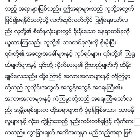
သည့္ အရာမ်ားျဖစ္သည္။ ဤအရာမ်ားသည္ လူတို႔အတြက္
ျမင္၍မရႏိုင္သကဲ့သို႔ လက္ဆုပ္လက္ကိုင္ ျပ၍မရေသာ္လ
ည္း လူတို႔၏ စိတ္ႏွလုံးမ်ားတြင္ စိုးမိုးေသာ ေနရာတစ္ခုကို
ယူထားၾကသည္၊ လူတို႔၏ ဘဝတစ္ခုလုံးကို စိုးမိုးၿပီး
၎တို႔၏ အေတြးအေခၚမ်ားႏွင့္ လုပ္ရပ္မ်ား၊ ၎တို႔၏ ႀကံ႐ြ
ယ္ခ်က္မ်ားႏွင့္ ၎တို႔ လိုက္စားမႈ၏ ဦးတည္ခ်က္ကို ထိန္း
ခ်ဳပ္ေလသည္။ ထို႔ေၾကာင့္ အလားအလာမ်ားႏွင့္ ကံၾကမၼာ
တို႔သည္ လူတိုင္းအတြက္ အလြန႔္အလြန္ အေရးႀကီး၏။
အလားအလာမ်ားႏွင့္ ကံၾကမၼာတို႔သည္ အေရးႀကီးေသာ္လ
ည္း အႏၲိခရစ္မ်ားက ထိုအရာမ်ားကို ပုံမွန္ျဖစ္ေသာ၊ သာမန္
လူမ်ားႏွင့္ လုံးဝ ကြဲျပားသည့္ နည္းလမ္းတစ္ခုျဖင့္ လိုက္စားၾ
ကသည္။ ကြာျခားခ်က္ အတိအက်မွာ မည္သည့္အရာ ျဖစ္