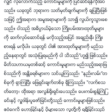
လွ်င္ လုံေလာက္သည့္ ေကာင္းမႈမ်ားကို ျပင္ဆင္ရန္လိုအပ္
သည္။ ယခုတြင္ ဘုရားက သတ္မွတ္ခ်က္မ်ားကို ခ်ျပၿပီးျဖစ္
သျဖင့္ ဤအရာက အမႈအရာမ်ားကို သာ၍ လြယ္ကူသြားေစ
သည္။ ငါသည္ အဓိပၸာယ္မဲ့ေသာ ႀကိဳးပမ္းအားထုတ္မႈမ်ား
ကို ဆက္လုပ္ေဆာင္ရန္ မလိုသည့္အျပင္ အခ်ည္းႏွီး ႀကိဳး
စားရန္ မလိုပါ။ ယခုတြင္ ငါ၏ အားထုတ္မႈမ်ားကို မည္သ
ည့္ေနရာတြင္ အသုံးျပဳရမည္ကို ငါ သိသည္”ဟူ၍ ျဖစ္သည္။
မိတ္သဟာယမွတစ္ဆင့္ ေကာင္းမႈမ်ားက မည္သည့္အရာျဖ
စ္သည္ကို အႏၲိခရစ္မ်ားက သင္ယူၾကသည္၊ “နည္းလမ္း”တ
စ္ခုကို ရွာၾကၿပီး ေျဖရွင္းခ်က္တစ္ခု ရွိၾကသည္။ “လက္စသ
တ္ေတာ့၊ ထိုအရာ အလြန္႐ိုးရွင္းေပသည္။ ေပးကမ္းစြန႔္ႀကဲျ
ခင္းႏွင့္ လႉဒါန္းပူေဇာ္ျခင္းတို႔သည္ ေကာင္းမႈမ်ားျဖစ္သည္။
ဧဝံေဂလိ ေဟာျခင္းႏွင့္ ပိုမ်ားေသာ လူတို႔ကို ရရွိျခင္းသည္