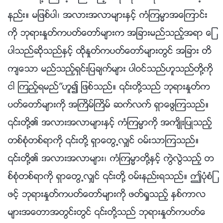
နည္း။ မျဖစ္ပါ၊ အလားအလာမ်ားႏွင့္ ကံၾကမၼာအေၾကာင္း
ကို ဘုရားႏႈတ္ကပတ္ေတာ္မ်ားက အျခားမည္သည့္အရာ ေျ
ပာသည္ဆိုသည္ႏွင့္ ထိုႏႈတ္ကပတ္ေတာ္မ်ားတြင္ အျခား တိ
က်ေသာ မည္သည့္ရွင္းျပခ်က္မ်ား ပါဝင္သည္ဟူသည္တို႔ကို
ငါ ၾကည့္ရမည္”ဟူ၍ ျဖစ္သည္။ ၎တို႔သည္ ဘုရားႏႈတ္က
ပတ္ေတာ္မ်ားကို အႀကိမ္ႀကိမ္ ဆက္လက္ ရွာေဖြၾကသည္။
၎တို႔၏ အလားအလာမ်ားႏွင့္ ကံၾကမၼာကို အက်ိဳးျပဳသည့္
တစ္စုံတစ္ရာကို ၎တို႔ ရွာေတြ႕လွ်င္ ဝမ္းသာၾကသည္။
၎တို႔၏ အလားအလာမ်ား၊ ကံၾကမၼာတို႔ႏွင့္ ကြဲလြဲသည့္ တ
စ္စုံတစ္ရာကို ရွာေတြ႕လွ်င္ ၎တို႔ ဝမ္းနည္းရသည္။ ဤပုံစံျ
ဖင့္ ဘုရားႏႈတ္ကပတ္ေတာ္မ်ားကို ဖတ္ရႈသည့္ ႏွစ္ကာလ
မ်ားအေတာအတြင္းတြင္ ၎တို႔သည္ ဘုရားႏႈတ္ကပတ္ေ