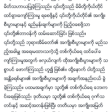
မိတ္သဟာယျပဳခဲ့ၾကသည္။ ၎တို႔သည္ မိမိတို႔ကိုယ္တိုင္
ထင္ရွားေက်ာ္ၾကားမႈ ရေစဖို႔ႏွင့္ ၎တို႔ကိုယ္တိုင္၏ အက်ိဳး
စီးပြားမ်ားႏွင့္ ရည္မွန္းခ်က္မ်ားကို ျပည့္ဝေစဖို႔သာ
၎တို႔၏တာဝန္ကို ထမ္းေဆာင္ျခင္း ျဖစ္သည္။
၎တို႔သည္ ဘုရားအိမ္ေတာ္၏ အက်ိဳးစီးပြားမ်ားကို မည္သ
ည့္အခါမွ် အေရးမထားသကဲ့သို႔ တစ္ကိုယ္ေရ ထင္ေပၚေ
က်ာ္ၾကားမႈအတြက္ ဖလွယ္လ်က္ ထိုအက်ိဳးစီးပြားမ်ားကို သ
စၥာပင္ ေဖာက္ၾကသည္ ဟူ၍ ျဖစ္၏။ ထို႔ေနာက္ ငါတို႔သည္
အႏၲိခရစ္မ်ား၏ အက်ိဳးစီးပြားမ်ားကို အခ်က္အနည္းငယ္ ခြဲ
ခဲ့ၾကသည္။ ပထမအခ်က္မွာ သူတို႔၏ တစ္ကိုယ္ေရ ေဘးက
င္းေရးျဖစ္သည္၊ ဒုတိယမွာ သူတို႔၏ တစ္ကိုယ္ေရ ဂုဏ္သ
တင္းႏွင့္ အဆင့္အတန္းျဖစ္ၿပီး တတိယမွာ အက်ိဳးအျမတ္