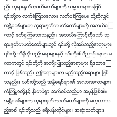
ည္း ဘုရားႏႈတ္ကပတ္ေတာ္မ်ားကို သမၼာတရားအျဖစ္
၎တို႔က လက္ခံၾကသေလာ။ လက္မခံၾကေပ။ သို႔ဆိုလွ်င္
အႏၲိခရစ္မ်ားက ဘုရားႏႈတ္ကပတ္ေတာ္မ်ားကို အဘယ္ေၾ
ကာင့္ ဖတ္ရႈၾကေသးသနည္း။ အဘယ္ေၾကာင့္ဆိုေသာ္ ဘု
ရားႏႈတ္ကပတ္ေတာ္မ်ားတြင္ ၎တို႔ လိုအပ္သည့္အရာမ်ား၊
၎တို႔ သိရွိလိုသည့္အရာမ်ားႏွင့္ ၎တို႔၏ ဝိညာဥ္ေရးရာ ေ
လာကတြင္ ၎တို႔ကို အက်ိဳးျပဳသည့္အရာမ်ား ရွိေသာေၾ
ကာင့္ ျဖစ္သည္။ ဤအရာမ်ားက မည္သည့္အရာမ်ား ျဖစ္
သနည္း။ ယင္းတို႔သည္ အႏၲိခရစ္မ်ား၏ အလားအလာမ်ား၊
ကံၾကမၼာတို႔ႏွင့္ နီးကပ္စြာ ဆက္စပ္သည္မွာ အမွန္ျဖစ္၏။
အႏၲိခရစ္မ်ားက ဘုရားႏႈတ္ကပတ္ေတာ္မ်ားကို ေလ့လာသ
ည့္အခါ ၎တို႔သည္ ခရီးပန္းတိုင္မ်ား၊ အဆုံးသတ္မ်ား၊