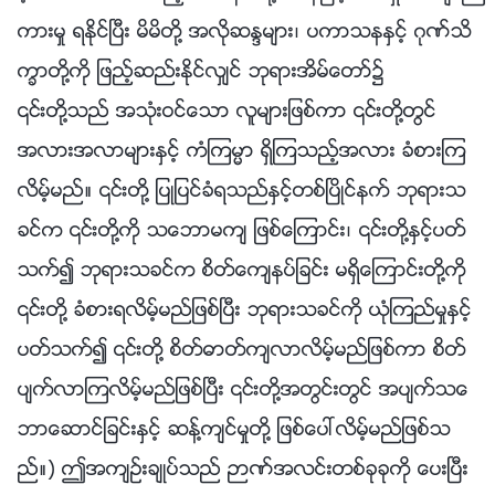
ကားမႈ ရႏိုင္ၿပီး မိမိတို႔ အလိုဆႏၵမ်ား၊ ပကာသနႏွင့္ ဂုဏ္သိ
ကၡာတို႔ကို ျဖည့္ဆည္းႏိုင္လွ်င္ ဘုရားအိမ္ေတာ္၌
၎တို႔သည္ အသုံးဝင္ေသာ လူမ်ားျဖစ္ကာ ၎တို႔တြင္
အလားအလာမ်ားႏွင့္ ကံၾကမၼာ ရွိၾကသည့္အလား ခံစားၾက
လိမ့္မည္။ ၎တို႔ ျပဳျပင္ခံရသည္ႏွင့္တစ္ၿပိဳင္နက္ ဘုရားသ
ခင္က ၎တို႔ကို သေဘာမက် ျဖစ္ေၾကာင္း၊ ၎တို႔ႏွင့္ပတ္
သက္၍ ဘုရားသခင္က စိတ္ေက်နပ္ျခင္း မရွိေၾကာင္းတို႔ကို
၎တို႔ ခံစားရလိမ့္မည္ျဖစ္ၿပီး ဘုရားသခင္ကို ယုံၾကည္မႈႏွင့္
ပတ္သက္၍ ၎တို႔ စိတ္ဓာတ္က်လာလိမ့္မည္ျဖစ္ကာ စိတ္
ပ်က္လာၾကလိမ့္မည္ျဖစ္ၿပီး ၎တို႔အတြင္းတြင္ အပ်က္သေ
ဘာေဆာင္ျခင္းႏွင့္ ဆန႔္က်င္မႈတို႔ ျဖစ္ေပၚလိမ့္မည္ျဖစ္သ
ည္။) ဤအက်ဥ္းခ်ဳပ္သည္ ဉာဏ္အလင္းတစ္ခုခုကို ေပးၿပီး