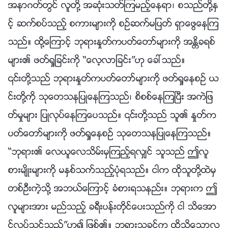
အနာဂတ္တြင္ လူတို႔ အဆုံးသတ္ၾကမည့္ေနရာ၊ စသည္တို႔ႏွ
င့္ ဆက္စပ္သည့္ စကားမ်ားကို စဥ္ဆက္မျပတ္ ရွာေဖြေနၾက
သည္။ ထို႔ေၾကာင့္ ဘုရားႏႈတ္ကပတ္ေတာ္မ်ားကို အႏၲိခရစ္
မ်ား၏ ဖတ္ရႈျခင္းကို “ေလ့လာျခင္း”ဟု ေခၚသည္။
၎တို႔သည္ ဘုရားႏႈတ္ကပတ္ေတာ္မ်ားကို ဖတ္ရႈေနစဥ္ ယ
င္းတို႔ကို သုေတသနျပဳေနၾကသည္၊ စိစစ္ေနၾကၿပီး အကဲျဖ
တ္မႈမ်ား ျပဳလုပ္ေနၾကေပသည္။ ၎တို႔သည္ သူ၏ ႏႈတ္က
ပတ္ေတာ္မ်ားကို ဖတ္ရႈေနစဥ္ သုေတသနျပဳေနၾကသည္။
“ဘုရား၏ ေလယူေလသိမ္းမွၾကည့္ရလွ်င္ သူသည္ ဤလူ
စားမ်ိဳးမ်ားကို မႏွစ္သက္သည့္ပုံရသည္။ ငါက ထိုသူတို႔ထဲမွ
တစ္ဦးကဲ့သို႔ အဘယ္ေၾကာင့္ ခံစားရသနည္း။ ဘုရားက ဤ
လူမ်ားအား မည္သည့္ ခရီးပန္းတိုင္ေပးသည္ကို ငါ သိေအာ
င္လုပ္သင့္သည္”ဟူ၍ ျဖစ္၏။ ဘုရားသခင္က ထိုသို႔ေသာလူ