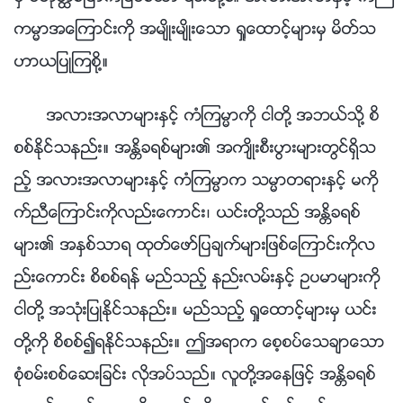
ကမၼာအေၾကာင္းကို အမ်ိဳးမ်ိဳးေသာ ရႈေထာင့္မ်ားမွ မိတ္သ
ဟာယျပဳၾကစို႔။
အလားအလာမ်ားႏွင့္ ကံၾကမၼာကို ငါတို႔ အဘယ္သို႔ စိ
စစ္ႏိုင္သနည္း။ အႏၲိခရစ္မ်ား၏ အက်ိဳးစီးပြားမ်ားတြင္ရွိသ
ည့္ အလားအလာမ်ားႏွင့္ ကံၾကမၼာက သမၼာတရားႏွင့္ မကို
က္ညီေၾကာင္းကိုလည္းေကာင္း၊ ယင္းတို႔သည္ အႏၲိခရစ္
မ်ား၏ အႏွစ္သာရ ထုတ္ေဖာ္ျပခ်က္မ်ားျဖစ္ေၾကာင္းကိုလ
ည္းေကာင္း စိစစ္ရန္ မည္သည့္ နည္းလမ္းႏွင့္ ဥပမာမ်ားကို
ငါတို႔ အသုံးျပဳႏိုင္သနည္း။ မည္သည့္ ရႈေထာင့္မ်ားမွ ယင္း
တို႔ကို စိစစ္၍ရႏိုင္သနည္း။ ဤအရာက ေစ့စပ္ေသခ်ာေသာ
စုံစမ္းစစ္ေဆးျခင္း လိုအပ္သည္။ လူတို႔အေနျဖင့္ အႏၲိခရစ္