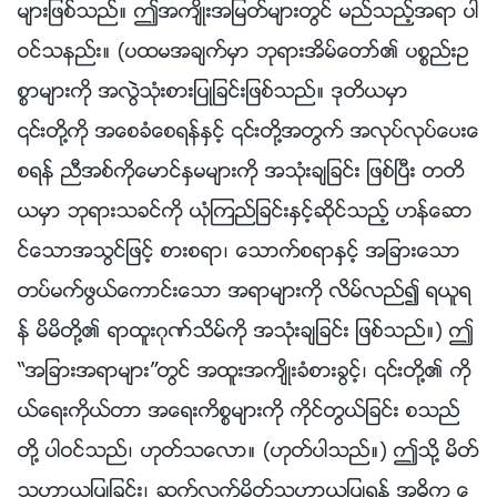
မ်ားျဖစ္သည္။ ဤအက်ိဳးအျမတ္မ်ားတြင္ မည္သည့္အရာ ပါ
ဝင္သနည္း။ (ပထမအခ်က္မွာ ဘုရားအိမ္ေတာ္၏ ပစၥည္းဥ
စၥာမ်ားကို အလြဲသုံးစားျပဳျခင္းျဖစ္သည္။ ဒုတိယမွာ
၎တို႔ကို အေစခံေစရန္ႏွင့္ ၎တို႔အတြက္ အလုပ္လုပ္ေပးေ
စရန္ ညီအစ္ကိုေမာင္ႏွမမ်ားကို အသုံးခ်ျခင္း ျဖစ္ၿပီး တတိ
ယမွာ ဘုရားသခင္ကို ယုံၾကည္ျခင္းႏွင့္ဆိုင္သည့္ ဟန္ေဆာ
င္ေသာအသြင္ျဖင့္ စားစရာ၊ ေသာက္စရာႏွင့္ အျခားေသာ
တပ္မက္ဖြယ္ေကာင္းေသာ အရာမ်ားကို လိမ္လည္၍ ရယူရ
န္ မိမိတို႔၏ ရာထူးဂုဏ္သိမ္ကို အသုံးခ်ျခင္း ျဖစ္သည္။) ဤ
“အျခားအရာမ်ား”တြင္ အထူးအက်ိဳးခံစားခြင့္၊ ၎တို႔၏ ကို
ယ္ေရးကိုယ္တာ အေရးကိစၥမ်ားကို ကိုင္တြယ္ျခင္း စသည္
တို႔ ပါဝင္သည္၊ ဟုတ္သေလာ။ (ဟုတ္ပါသည္။) ဤသို႔ မိတ္
သဟာယျပဳျခင္း၊ ဆက္လက္မိတ္သဟာယျပဳရန္ အဓိက ေ