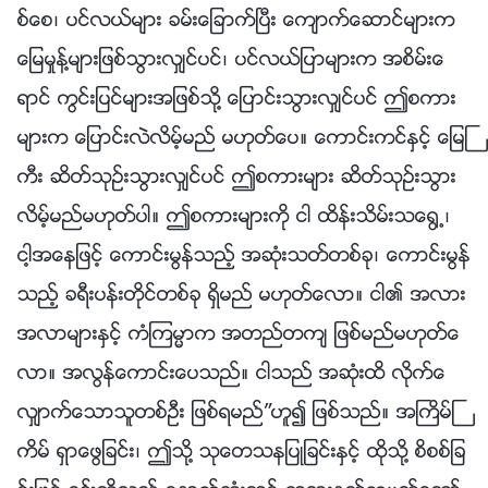
စ္ေစ၊ ပင္လယ္မ်ား ခမ္းေျခာက္ၿပီး ေက်ာက္ေဆာင္မ်ားက
ေျမမႈန႔္မ်ားျဖစ္သြားလွ်င္ပင္၊ ပင္လယ္ျပာမ်ားက အစိမ္းေ
ရာင္ ကြင္းျပင္မ်ားအျဖစ္သို႔ ေျပာင္းသြားလွ်င္ပင္ ဤစကား
မ်ားက ေျပာင္းလဲလိမ့္မည္ မဟုတ္ေပ။ ေကာင္းကင္ႏွင့္ ေျမႀ
ကီး ဆိတ္သုဥ္းသြားလွ်င္ပင္ ဤစကားမ်ား ဆိတ္သုဥ္းသြား
လိမ့္မည္မဟုတ္ပါ။ ဤစကားမ်ားကို ငါ ထိန္းသိမ္းသေ႐ြ႕၊
ငါ့အေနျဖင့္ ေကာင္းမြန္သည့္ အဆုံးသတ္တစ္ခု၊ ေကာင္းမြန္
သည့္ ခရီးပန္းတိုင္တစ္ခု ရွိမည္ မဟုတ္ေလာ။ ငါ၏ အလား
အလာမ်ားႏွင့္ ကံၾကမၼာက အတည္တက် ျဖစ္မည္မဟုတ္ေ
လာ။ အလြန္ေကာင္းေပသည္။ ငါသည္ အဆုံးထိ လိုက္ေ
လွ်ာက္ေသာသူတစ္ဦး ျဖစ္ရမည္”ဟူ၍ ျဖစ္သည္။ အႀကိမ္ႀ
ကိမ္ ရွာေဖြျခင္း၊ ဤသို႔ သုေတသနျပဳျခင္းႏွင့္ ထိုသို႔ စိစစ္ျခ