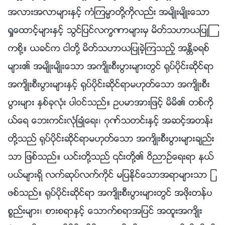
အလားအလာမ်ားႏွင့္ ကံၾကမၼာတို႔ကိုလည္း အမ်ိဳးမ်ိဳးေသာ
ရႈေထာင့္မ်ားႏွင့္ သြင္ျပင္လကၡဏာမ်ားမွ မိတ္သဟာယျပဳၾ
ကစို႔။ ယခင္က ငါတို႔ မိတ္သဟာယျပဳခဲ့ၾကသည့္ အႏၲိခရစ္
မ်ား၏ အမ်ိဳးမ်ိဳးေသာ အက်ိဳးစီးပြားမ်ားတြင္ ႐ုပ္ပိုင္းဆိုင္ရာ
အက်ိဳးစီးပြားမ်ားႏွင့္ ႐ုပ္ပိုင္းဆိုင္ရာမဟုတ္ေသာ အက်ိဳးစီး
ပြားမ်ား ႏွစ္ခုလုံး ပါဝင္သည္။ ဥပမာအားျဖင့္ မိမိ၏ တစ္ကို
ယ္ေရ ေဘးကင္းလုံၿခဳံေရး၊ ဂုဏ္သတင္းႏွင့္ အဆင့္အတန္း
တို႔သည္ ႐ုပ္ပိုင္းဆိုင္ရာမဟုတ္ေသာ အက်ိဳးစီးပြားမ်ားခ်ည္း
သာ ျဖစ္သည္။ ယင္းတို႔သည္ ၎တို႔၏ ဝိညာဥ္ေရးရာ နယ္
ပယ္မ်ားရွိ လက္ဆုပ္လက္ကိုင္ မျပႏိုင္ေသာအရာမ်ားသာ ျ
ဖစ္သည္။ ႐ုပ္ပိုင္းဆိုင္ရာ အက်ိဳးစီးပြားမ်ားတြင္ အဖိုးတန္ပ
စၥည္းမ်ား၊ စားစရာႏွင့္ ေသာက္စရာအျပင္ အထူးအက်ိဳး