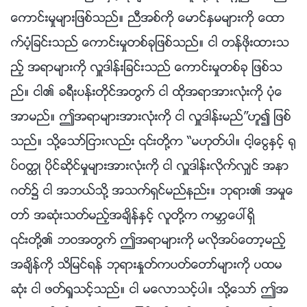
ေကာင္းမႈမ်ားျဖစ္သည္။ ညီအစ္ကို ေမာင္ႏွမမ်ားကို ေထာ
က္ပံ့ျခင္းသည္ ေကာင္းမႈတစ္ခုျဖစ္သည္။ ငါ တန္ဖိုးထားသ
ည့္ အရာမ်ားကို လႉဒါန္းျခင္းသည္ ေကာင္းမႈတစ္ခု ျဖစ္သ
ည္။ ငါ၏ ခရီးပန္းတိုင္အတြက္ ငါ ထိုအရာအားလုံးကို ပုံေ
အာမည္။ ဤအရာမ်ားအားလုံးကို ငါ လႉဒါန္းမည္”ဟူ၍ ျဖစ္
သည္။ သို႔ေသာ္ျငားလည္း ၎တို႔က “မဟုတ္ပါ။ ငါ့ေငြႏွင့္ ႐ု
ပ္ဝတၳဳ ပိုင္ဆိုင္မႈမ်ားအားလုံးကို ငါ လႉဒါန္းလိုက္လွ်င္ အနာ
ဂတ္၌ ငါ အဘယ္သို႔ အသက္ရွင္မည္နည္း။ ဘုရား၏ အမႈေ
တာ္ အဆုံးသတ္မည့္အခ်ိန္ႏွင့္ လူတို႔က ကမာၻေပၚရွိ
၎တို႔၏ ဘဝအတြက္ ဤအရာမ်ားကို မလိုအပ္ေတာ့မည့္
အခ်ိန္ကို သိျမင္ရန္ ဘုရားႏႈတ္ကပတ္ေတာ္မ်ားကို ပထမ
ဆုံး ငါ ဖတ္ရႈသင့္သည္။ ငါ မေလာသင့္ပါ။ သို႔ေသာ္ ဤအ