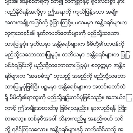
မ်ား၏ အႏွစ္သာရကို သာ၍ တိက်စြာႏွင့္ ရွင္းလင္းစြာ နား
လည္ႏိုင္ရန္အလို႔ငွာ ဤအရာကို က်ယ္ျပန႔္ေသာ အမ်ိဳး
အစားအခ်ိဳ႕အျဖစ္သို႔ ခြဲျခားၾကစို႔။ ပထမမွာ အႏၲိခရစ္မ်ားက
ဘုရားသခင္၏ ႏႈတ္ကပတ္ေတာ္မ်ားကို မည္သို႔သေဘာ
ထားျပဳမူပုံ။ ဒုတိယမွာ အႏၲိခရစ္မ်ားက မိမိတို႔၏တာဝန္ကို
မည္သို႔သေဘာထားျပဳမူပုံ။ တတိယမွာ အႏၲိခရစ္မ်ားက ျပဳျ
ပင္ခံရျခင္းကို မည္သို႔သေဘာထားျပဳမူပုံ။ စတုတၳမွာ အႏၲိခ
ရစ္မ်ားက “အေစခံသူ” ဟူသည့္ အမည္ကို မည္သို႔သေဘာ
ထားျပဳမူပုံျဖစ္ၿပီး ပၪၥမမွာ အႏၲိခရစ္မ်ားက အသင္းေတာ္ထဲ
ရွိ မိမိတို႔၏ရာထူးကို မည္သို႔ခ်ဥ္းကပ္ပုံျဖစ္သည္။ အဘယ္ေၾ
ကာင့္ ဤအမ်ိဳးအစားငါးခု ျဖစ္ရသနည္း။ နားလည္ရန္ ႀကိဳး
စားေလာ့။ တစ္ခုစီအေပၚ သိနားလည္မႈ အနည္းငယ္ သင္
တို႔ ရႏိုင္ၾကသေလာ။ အႏၲိခရစ္မ်ားႏွင့္ သက္ဆိုင္သည့္ အ