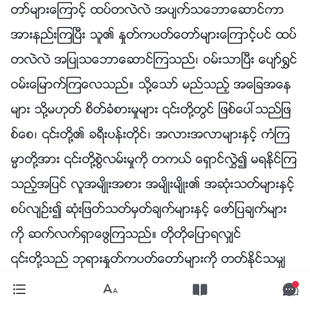
တာ္မ်ားေၾကာင့္ ထပ္တလဲလဲ အပ်က္သေဘာေဆာင္ကာ
အားနည္းၾကၿပီး သူ၏ ႏႈတ္ကပတ္ေတာ္မ်ားေၾကာင့္ပင္ ထပ္
တလဲလဲ အျပဳသေဘာေဆာင္ၾကသည္၊ ဝမ္းသာၿပီး ေပ်ာ္႐ႊင္
ဝမ္းေျမာက္ၾကေလသည္။ သို႔ေသာ္ မည္သည့္ အေျခအေန
မ်ား သို႔မဟုတ္ စိတ္ခံစားမႈမ်ား ၎တို႔တြင္ ျဖစ္ေပၚသည္ျဖ
စ္ေစ၊ ၎တို႔၏ ခရီးပန္းတိုင္၊ အလားအလာမ်ားႏွင့္ ကံၾက
မၼာတို႔အား ၎တို႔စြဲလမ္းမႈကို တကယ္ ေရွာင္လႊဲ၍ မရႏိုင္ၾက
သည့္အျပင္ လူအမ်ိဳးအစား အမ်ိဳးမ်ိဳး၏ အဆုံးသတ္မ်ားႏွင့္
စပ္လ်ဥ္း၍ ဆုံးျဖတ္သတ္မွတ္ခ်က္မ်ားႏွင့္ ေဖာ္ျပခ်က္မ်ား
ကို ဆက္လက္ရွာေဖြၾကသည္။ တိုတိုေျပာရလွ်င္
၎တို႔သည္ ဘုရားႏႈတ္ကပတ္ေတာ္မ်ားကို တတ္ႏိုင္သမွ်
အားထုတ္ႀကိဳးပမ္းၾကေလသည္။ ဘုရားႏႈတ္ကပတ္ေတာ္