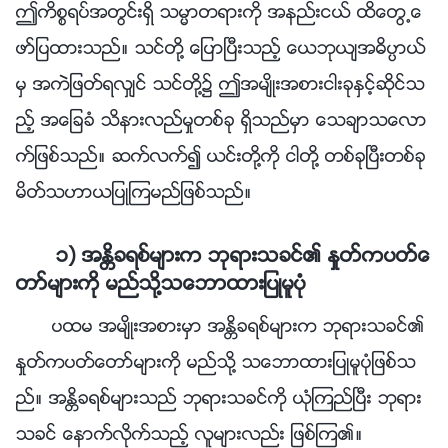
ဤကိစၥရပ္အတြင္းရွိ သမၼာတရားကို အနည္းငယ္ ထိေတြ႕ေ
ဖာ္ျပထားသည္။ သင္တို႔ ေျပာၿပီးသည့္ ေယဘုယ်အဓိပၸာယ္
မွ အကဲျဖတ္ရလွ်င္ သင္တို႔၌ ဤအမ်ိဳးအစားငါးခုႏွင့္ဆိုင္သ
ည့္ အေျခခံ သိနားလည္မႈတစ္ခု ရွိသည္မွာ ေသခ်ာသေလာ
က္ျဖစ္သည္။ ဆက္လက္၍ ယင္းတို႔ကို ငါတို႔ တစ္ခုၿပီးတစ္ခု
မိတ္သဟာယျပဳၾကမည္ျဖစ္သည္။
၁) အႏၲိခရစ္မ်ားက ဘုရားသခင္၏ ႏႈတ္ကပတ္ေ
တာ္မ်ားကို မည္သို႔သေဘာထားျပဳမူပုံ
ပထမ အမ်ိဳးအစားမွာ အႏၲိခရစ္မ်ားက ဘုရားသခင္၏
ႏႈတ္ကပတ္ေတာ္မ်ားကို မည္သို႔ သေဘာထားျပဳမူပုံျဖစ္သ
ည္။ အႏၲိခရစ္မ်ားသည္ ဘုရားသခင္ကို ယုံၾကည္ၿပီး ဘုရား
သခင္ ေနာက္လိုက္သည့္ လူမ်ားလည္း ျဖစ္ၾက၏။