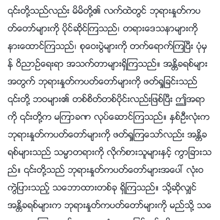
၎တို႔သည္လည္း မိမိတို႔၏ လက္ထဲတြင္ ဘုရားႏႈတ္ကပ
တ္ေတာ္မ်ားကို ပိုင္ဆိုင္ၾကသည္၊ တရားေဒသနာမ်ားကို
နားေထာင္ၾကသည္၊ စုေဝးပြဲမ်ားကို တက္ေရာက္ၾကၿပီး ပုံမွ
န္ ဝိညာဥ္ေရးရာ အသက္တာမ်ားရွိၾကသည္။ အႏၲိခရစ္မ်ား
အတြက္ ဘုရားႏႈတ္ကပတ္ေတာ္မ်ားကို ဖတ္ရႈျခင္းသည္
၎တို႔ ဘဝမ်ား၏ တစ္စိတ္တစ္ပိုင္းလည္းျဖစ္ၿပီး ဤအရာ
ကို ၎တို႔က မၾကာခဏ လုပ္ေဆာင္ၾကသည္။ ႏွစ္ဦးလုံးက
ဘုရားႏႈတ္ကပတ္ေတာ္မ်ားကို ဖတ္ရႈၾကေသာ္လည္း အႏၲိခ
ရစ္မ်ားသည္ သမၼာတရားကို လိုက္စားသူမ်ားႏွင့္ ကြာျခားသ
ည္။ ၎တို႔သည္ ဘုရားႏႈတ္ကပတ္ေတာ္မ်ားအေပၚ လုံးဝ
ကြဲျပားသည့္ သေဘာထားတစ္ခု ရွိၾကသည္။ သို႔ဆိုလွ်င္
အႏၲိခရစ္မ်ားက ဘုရားႏႈတ္ကပတ္ေတာ္မ်ားကို မည္သို႔ သေ