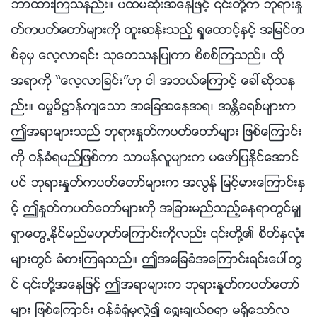
ဘာထားၾကသနည္း။ ပထမဆုံးအေနျဖင့္ ၎တို႔က ဘုရားႏႈ
တ္ကပတ္ေတာ္မ်ားကို ထူးဆန္းသည့္ ရႈေထာင့္ႏွင့္ အျမင္တ
စ္ခုမွ ေလ့လာရင္း သုေတသနျပဳကာ စိစစ္ၾကသည္။ ထို
အရာကို “ေလ့လာျခင္း”ဟု ငါ အဘယ္ေၾကာင့္ ေခၚဆိုသန
ည္း။ ဓမၼဓိ႒ာန္က်ေသာ အေျခအေနအရ၊ အႏၲိခရစ္မ်ားက
ဤအရာမ်ားသည္ ဘုရားႏႈတ္ကပတ္ေတာ္မ်ား ျဖစ္ေၾကာင္း
ကို ဝန္ခံရမည္ျဖစ္ကာ သာမန္လူမ်ားက မေဖာ္ျပႏိုင္ေအာင္
ပင္ ဘုရားႏႈတ္ကပတ္ေတာ္မ်ားက အလြန္ ျမင့္မားေၾကာင္းႏွ
င့္ ဤႏႈတ္ကပတ္ေတာ္မ်ားကို အျခားမည္သည့္ေနရာတြင္မွ်
ရွာေတြ႕ႏိုင္မည္မဟုတ္ေၾကာင္းကိုလည္း ၎တို႔၏ စိတ္ႏွလုံး
မ်ားတြင္ ခံစားၾကရသည္။ ဤအေျခခံအေၾကာင္းရင္းေပၚတြ
င္ ၎တို႔အေနျဖင့္ ဤအရာမ်ားက ဘုရားႏႈတ္ကပတ္ေတာ္
မ်ား ျဖစ္ေၾကာင္း ဝန္ခံ႐ုံမွလြဲ၍ ေ႐ြးခ်ယ္စရာ မရွိေသာ္လ