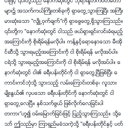
င္းျဖင့္ ၎တို႔သည္ ေနာက္ဆုံးတြင္ ဘုရားႏႈတ္ကပတ္ေတာ္
မ်ား၌ အသက္ကယ္ႀကိဳးတစ္ခုကို ရွာေတြ႕သြားၾကၿပီး အႀကီး
မားဆုံးေသာ “လွ်ိဳ႕ဝွက္ခ်က္”ကို ရွာေဖြေတြ႕ရွိသြားၾကသည္။
၎တို႔က “ေနာက္ဆုံးတြင္ ငါသည္ ဖယ္ရွားရွင္းလင္းခံရမည့္
အေၾကာင္းကို စိုးရိမ္ရန္မလိုပါ။ ကန႔္ႏွင့္ေရာေႏွာေသာ မီးအို
င္ဆီသို႔ သြားရမည့္အေၾကာင္းကို ငါ စိုးရိမ္ရန္ မလိုအပ္ပါ။
ငရဲသို႔ သြားရမည့္အေၾကာင္းကို ငါ စိုးရိမ္ရန္ မလိုအပ္ပါ။ ေ
နာက္ဆုံးတြင္ ငါ၏ ခရီးပန္းတိုင္ကို ငါ ရွာေတြ႕ၿပီျဖစ္ၿပီး ေ
ကာင္းကင္ဘုံသို႔ သြားသည့္ လမ္းေၾကာင္းတစ္ခု၊ လူသား
မ်ိဳးႏြယ္၏ လွပေသာ ခရီးပန္းတိုင္ကို ေနာက္ဆုံးတြင္ ငါ
ရွာေတြ႕ေလၿပီ။ ႏွစ္သက္ဖြယ္ ျဖစ္လိုက္ေလျခင္းပါ
တကား”ဟူ၍ ဝမ္းေျမာက္ျခင္းျဖင့္ ျပည့္သြားၾကသည္။ သို႔ေ
သာ္ ဤသည္မွာ ၾကာရွည္မခံသကဲ့သို႔ “ခရီးပန္းတိုင္ႏွင့္ ပတ္