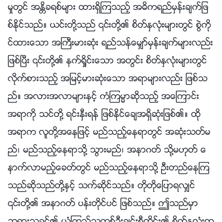
မႈတြင္ အႏၲိခရစ္မ်ား ထားရွိၾကသည့္ အဓိကရည္မွန္းခ်က္ျဖ
စ္ႏိုင္သည္။ ယင္းတို႔သည္ ၎တို႔၏ စိတ္ႏွလုံးမ်ားတြင္ စြဲကို
င္ထားေသာ အႀကီးမားဆုံး ရည္သန္ေမွ်ာ္မွန္းခ်က္မ်ားလည္း
ျဖစ္ၿပီး ၎တို႔၏ နက္ရႈိင္းေသာ အတြင္း စိတ္ႏွလုံးမ်ားတြင္
လိုက္စားသည့္ အျမင့္မားဆုံးေသာ အရာမ်ားလည္း ျဖစ္သ
ည္။ အလားအလာမ်ားႏွင့္ ကံၾကမၼာဆိုသည့္ အေၾကာင္း
အရာကို သင္တို႔ ရင္းႏွီးရန္ ျဖစ္ႏိုင္ေခ်အရွိဆုံးျဖစ္၏။ ထို
အရာက လူတို႔အေနျဖင့္ မည္သည့္ေနရာတြင္ အဆုံးသတ္မ
ည္၊ မည္သည့္ေနရာသို႔ သြားမည္၊ အနာဂတ္ သို႔မဟုတ္ ေ
နာက္လာမည့္ေခတ္တြင္ မည္သည့္ေနရာသို႔ ဦးတည္ေနၾက
သည္ဆိုသည္တို႔ႏွင့္ သက္ဆိုင္သည္။ တိုတိုေျပာရလွ်င္
၎တို႔၏ အနာဂတ္ ပန္းတိုင္ပင္ ျဖစ္သည္။ ဤသည္မွာ