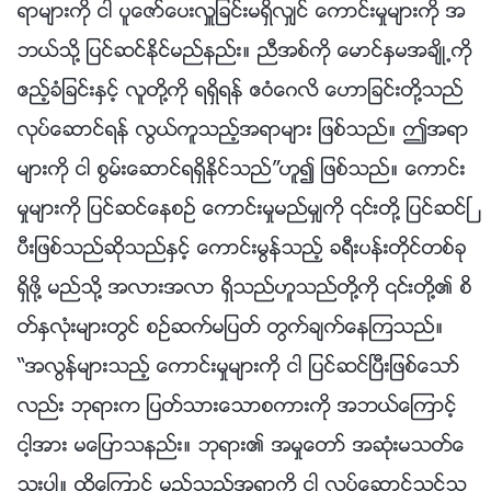
ရာမ်ားကို ငါ ပူေဇာ္ေပးလႉျခင္းမရွိလွ်င္ ေကာင္းမႈမ်ားကို အ
ဘယ္သို႔ ျပင္ဆင္ႏိုင္မည္နည္း။ ညီအစ္ကို ေမာင္ႏွမအခ်ိဳ႕ကို
ဧည့္ခံျခင္းႏွင့္ လူတို႔ကို ရရွိရန္ ဧဝံေဂလိ ေဟာျခင္းတို႔သည္
လုပ္ေဆာင္ရန္ လြယ္ကူသည့္အရာမ်ား ျဖစ္သည္။ ဤအရာ
မ်ားကို ငါ စြမ္းေဆာင္ရရွိႏိုင္သည္”ဟူ၍ ျဖစ္သည္။ ေကာင္း
မႈမ်ားကို ျပင္ဆင္ေနစဥ္ ေကာင္းမႈမည္မွ်ကို ၎တို႔ ျပင္ဆင္ၿ
ပီးျဖစ္သည္ဆိုသည္ႏွင့္ ေကာင္းမြန္သည့္ ခရီးပန္းတိုင္တစ္ခု
ရွိဖို႔ မည္သို႔ အလားအလာ ရွိသည္ဟူသည္တို႔ကို ၎တို႔၏ စိ
တ္ႏွလုံးမ်ားတြင္ စဥ္ဆက္မျပတ္ တြက္ခ်က္ေနၾကသည္။
“အလြန္မ်ားသည့္ ေကာင္းမႈမ်ားကို ငါ ျပင္ဆင္ၿပီးျဖစ္ေသာ္
လည္း ဘုရားက ျပတ္သားေသာစကားကို အဘယ္ေၾကာင့္
ငါ့အား မေျပာသနည္း။ ဘုရား၏ အမႈေတာ္ အဆုံးမသတ္ေ
သးပါ။ ထို႔ေၾကာင့္ မည္သည့္အရာကို ငါ လုပ္ေဆာင္သင့္သ