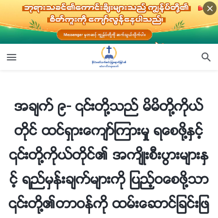
အခ်က္ ၉- ၎တို႔သည္ မိမိတို႔ကိုယ္တိုင္ ထင္ရွားေက်ာ္ၾကားမႈ ရေစဖို႔ႏွင့္ ၎တို႔ကိုယ္တိုင္၏ အက်ိဳးစီးပြားမ်ားႏွင့္ ရည္မွန္းခ်က္မ်ားကို ျပည့္ဝေစဖို႔သာ ၎တို႔၏တာဝန္ကို ထမ္းေဆာင္ျခင္းျဖစ္သည္။ ၎တို႔သည္ ဘုရားအိမ္ေတာ္၏အက်ိဳးစီးပြားမ်ားကို မည္သည့္အခါမွ် အေရးမထားသကဲ့သို႔ တစ္ကိုယ္ေရ ထင္ေပၚေက်ာ္ၾကားမႈအတြက္ ဖလွယ္လ်က္ ထိုအက်ိဳးစီးပြားမ်ားကို သစၥာပင္ ေဖာက္ၾကသည္ (အပိုင္း ၆)
အခ်က္ ၉- ၎တို႔သည္ မိမိတို႔ကိုယ္
တိုင္ ထင္ရွားေက်ာ္ၾကားမႈ ရေစဖို႔ႏွင့္
၎တို႔ကိုယ္တိုင္၏ အက်ိဳးစီးပြားမ်ားႏွ
င့္ ရည္မွန္းခ်က္မ်ားကို ျပည့္ဝေစဖို႔သာ
၎တို႔၏တာဝန္ကို ထမ္းေဆာင္ျခင္းျဖ