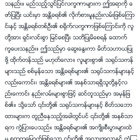
သနည္း။ မည္သည့္သြင္ျပင္လကၡဏာမ်ားက ဤအရာကို ေ
ဖာ္ျပၿပီး ယင္းမွာ အႏၲိခရစ္၏ လိုက္စားမႈနည္းလမ္းျဖစ္ေၾကာ
င္းႏွင့္ အႏၲိခရစ္တစ္ဦး၏ စ႐ိုက္လကၡဏာျဖစ္ေၾကာင္းကို လူ
တို႔အား ရွင္းလင္းစြာ ျမင္ေစၿပီး သတိျပဳမိေစရန္ ေထာက္
ကူေပးသနည္း။ ဤသည္မွာ ေဆြးေႏြးကာ မိတ္သဟာယျပဳ
ဖို႔ ထိုက္တန္သည္ မဟုတ္ေလာ။ လူမ်ားစြာ၏ သ႐ုပ္သကန္
မ်ားသည္ စစ္မွန္ေသာ အႏၲိခရစ္မ်ား၏ သ႐ုပ္သကန္မ်ားႏွင့္
လည္းေကာင္း၊ အႏၲိခရစ္မ်ား၏ အႏွစ္သာရရွိသူတို႔ႏွင့္လ
ည္းေကာင္း နည္းလမ္းမ်ားစြာျဖင့္ ဆင္တူသည္မွာ အမွန္ျဖ
စ္၏။ သို႔ေသာ္ ၎တို႔၏ သ႐ုပ္သကန္မ်ားႏွင့္ စိတ္သေဘာ
ထားမ်ားက တူညီေနသည့္အခါတြင္ပင္ ၎တို႔၏ အႏွစ္သာ
ရက ကြဲျပားေပသည္။ အႏၲိခရစ္မ်ား၏ အက်ိဳးစီးပြားမ်ားထဲ
မွ စတုတၳေျမာက္ျဖစ္ေသာ ၎တို႔၏ အလားအလာႏွင့္ ကံၾ