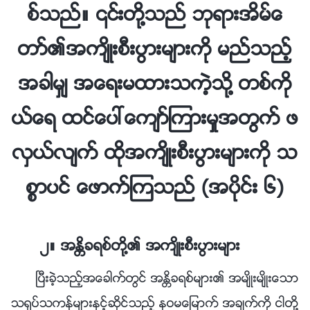
စ္သည္။ ၎တို႔သည္ ဘုရားအိမ္ေ
တာ္၏အက်ိဳးစီးပြားမ်ားကို မည္သည့္
အခါမွ် အေရးမထားသကဲ့သို႔ တစ္ကို
ယ္ေရ ထင္ေပၚေက်ာ္ၾကားမႈအတြက္ ဖ
လွယ္လ်က္ ထိုအက်ိဳးစီးပြားမ်ားကို သ
စၥာပင္ ေဖာက္ၾကသည္ (အပိုင္း ၆)
၂။ အႏၲိခရစ္တို႔၏ အက်ိဳးစီးပြားမ်ား
ၿပီးခဲ့သည့္အေခါက္တြင္ အႏၲိခရစ္မ်ား၏ အမ်ိဳးမ်ိဳးေသာ
သ႐ုပ္သကန္မ်ားႏွင့္ဆိုင္သည့္ နဝမေျမာက္ အခ်က္ကို ငါတို႔