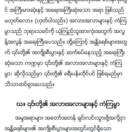
ဘုရားသခင္၏ ယုံၾကည္သူတစ္ဦးခ်င္းစီတိုင္း၏ စိတ္ႏွလုံးတြ
င္ အႀကီးမားဆုံးႏွင့္ အေရးအႀကီးဆုံးေသာ အရာ ျဖစ္သည္
မဟုတ္ေလာ။ (ဟုတ္ပါသည္။) အလားအလာမ်ားႏွင့္ ကံၾက
မၼာသည္ ဘုရားသခင္ကို ယုံၾကည္သူအားလုံးအတြက္ အလြ
န္႔အလြန္ အေရးႀကီးေပသည္။ ထို႔ေၾကာင့္ အႏၲိခရစ္မ်ားအတြ
က္ ၎တို႔၏ အက်ိဳးစီးပြားႏွင့္ ဆက္စပ္ေနသည့္ အေရးႀကီး
ဆုံးေသာ က႑မွာ ၎တို႔၏ အလားအလာမ်ားႏွင့္ ကံၾက
မၼာ၊ ဆိုလိုသည္မွာ ၎တို႔၏ ခရီးပန္းတိုင္ပင္ ျဖစ္ရမည္မွာ
သိသာထင္ရွားေပသည္။
ဃ။ ၎တို႔၏ အလားအလာမ်ားႏွင့္ ကံၾကမၼာ
အမႈအရာမ်ား အေတာ္အတန္ ရွင္းလင္းသြားဖို႔အလို႔ငွာ
အႏၲိခရစ္မ်ား၏ အက်ိဳးစီးပြားမ်ားအတြင္းတြင္ရွိေသာ