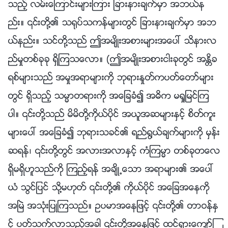
သည့္ လမ္းေၾကာင္းမ်ားၾကား ျခားနားခ်က္မွာ အဘယ္န
ည္း။ ၎တို႔၏ သ႐ုပ္သကန္မ်ားတြင္ ျခားနားခ်က္မွာ အဘ
ယ္နည္း။ သင္တို႔သည္ ဤအမ်ိဳးအစားမ်ားအေပၚ သိနားလ
ည္မႈတစ္ခုခု ရွိၾကသေလာ။ (ဤအမ်ိဳးအစားငါးခုတြင္ အႏၲိခ
ရစ္မ်ားသည္ အမႈအရာမ်ားကို ဘုရားႏႈတ္ကပတ္ေတာ္မ်ား
တြင္ ရွိသည့္ သမၼာတရားကို အေျခခံ၍ အဓိက မရႈျမင္ၾက
ပါ။ ၎တို႔သည္ မိမိတို႔ကိုယ္ပိုင္ အယူအဆမ်ားႏွင့္ စိတ္ကူး
မ်ားေပၚ အေျခခံ၍ ဘုရားသခင္၏ ရည္႐ြယ္ခ်က္မ်ားကို မွန္း
ဆရန္၊ ၎တို႔တြင္ အလားအလာႏွင့္ ကံၾကမၼာ တစ္ခုတေလ
ရွိမရွိဟူသည္ကို ၾကည့္ရန္ အခ်ိဳ႕ေသာ အရာမ်ား၏ အေပၚ
ယံ သြင္ျပင္ သို႔မဟုတ္ ၎တို႔၏ ကိုယ္ပိုင္ အေျခအေနကို
အၿမဲ အသုံးျပဳၾကသည္။ ဥပမာအေနျဖင့္ ၎တို႔၏ တာဝန္ႏွ
င့္ ပတ္သက္လာသည့္အခါ ၎တို႔အေနျဖင့္ ထင္ရွားေက်ာ္ၾ