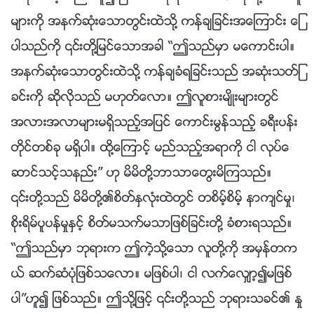
မ်ားကို အနက္ဆုံးေသာတြင္းထဲသို႔ ကန္ခ်ျခင္းအေၾကာင္း ေျ
ပာသည္ကို ၎တို႔ျမင္ေသာအခါ “ဤသည္မွာ မေကာင္းပါ။
အနက္ဆုံးေသာတြင္းထဲသို႔ ကန္ခ်ခံရျခင္းသည္ အဆုံးသတ္ျ
ခင္းကို ဆိုလိုသည္ မဟုတ္ေလာ။ ဤလူစားမ်ိဳးမ်ားတြင္
အလားအလာမ်ားမရွိသည့္အျပင္ ေကာင္းမြန္သည့္ ခရီးပန္း
တိုင္တစ္ခု မရွိပါ။ ထို႔ေၾကာင့္ မည္သည့္အရာကို ငါ လုပ္ေ
ဆာင္သင့္သနည္း” ဟု မိမိတို႔ဘာသာေတြးမိၾကသည္။
၎တို႔သည္ မိမိတို႔၏စိတ္ႏွလုံးထဲတြင္ တစိမ့္စိမ့္ နာက်င္မႈ၊
စိုးရိမ္ပူပန္မႈႏွင့္ စိတ္မသက္မသာျဖစ္ျခင္းတို႔ ခံစားရသည္။
“ဤသည္မွာ ဘုရားက ဤကဲ့သို႔ေသာ လူတို႔ကို အမွန္တက
ယ္ ဆက္ဆံပုံျဖစ္သေလာ။ မျဖစ္ပါ၊ ငါ လက္ေလွ်ာ့၍မျဖစ္
ပါ”ဟူ၍ ျဖစ္သည္။ ဤသို႔ျဖင့္ ၎တို႔သည္ ဘုရားသခင္၏ ႏႈ