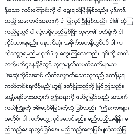
အလားအလာေကာင္းေသာ အနာဂတ္တစ္ခုရွိေပသည္။ မွ
န္ေသာ လမ္းေၾကာင္းကို ငါ ေ႐ြးခ်ယ္ၿပီးျဖစ္သည္။ မွန္ကန္
သည့္ အေလာင္းအစားကို ငါ ျပဳလုပ္ၿပီးျဖစ္သည္။ ငါ၏ ယုံၾ
ကည္မႈတြင္ ငါ လုံ႔လရွိရမည္ျဖစ္ၿပီး ဘုရား၏ ဝတ္႐ုံကို ငါ
ကိုင္ထားရမည္။ ေနာက္ဆုံး အခိုက္အတန႔္တြင္ပင္ ငါ လ
က္ေလွ်ာ့ရမည္မဟုတ္”ဟု ေတြးၾကေလသည္။ ၎တို႔ ဆက္
လက္ဖတ္ရႈေနခ်ိန္တြင္ ဘုရားႏႈတ္ကပတ္ေတာ္မ်ားက
“အဆုံးတိုင္ေအာင္ လိုက္ေလွ်ာက္ေသာသူသည္ ဧကန္မုခ်
ကယ္တင္ခံရလိမ့္မည္”ဟူ၍ ေဖာ္ျပသည္ကို ျမင္ၾကသည္။
အႏၲိခရစ္မ်ားအတြက္ ဤအရာကို ဖတ္ရႈျခင္းသည္ အသက္
ကယ္ႀကိဳးကို ဖမ္းဆုပ္မိျခင္းကဲ့သို႔ ျဖစ္သည္။ “ဤစကားမ်ား
အတိုင္း ငါ လက္ေတြ႕လုပ္ေဆာင္မည္။ မည္သည့္အခ်ိန္၊ မ
ည္သည့္ေနရာတြင္ျဖစ္ေစ၊ မည္သည့္အရာျဖစ္ပ်က္သည္ျဖ