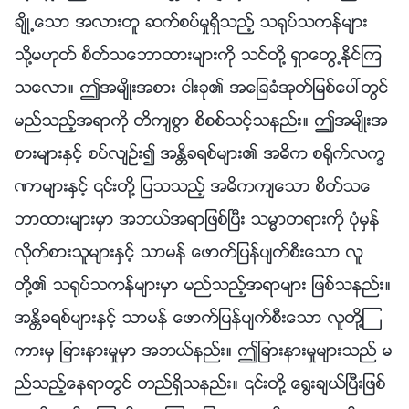
ခ်ိဳ႕ေသာ အလားတူ ဆက္စပ္မႈရွိသည့္ သ႐ုပ္သကန္မ်ား
သို႔မဟုတ္ စိတ္သေဘာထားမ်ားကို သင္တို႔ ရွာေတြ႕ႏိုင္ၾက
သေလာ။ ဤအမ်ိဳးအစား ငါးခု၏ အေျခခံအုတ္ျမစ္ေပၚတြင္
မည္သည့္အရာကို တိက်စြာ စိစစ္သင့္သနည္း။ ဤအမ်ိဳးအ
စားမ်ားႏွင့္ စပ္လ်ဥ္း၍ အႏၲိခရစ္မ်ား၏ အဓိက စ႐ိုက္လကၡ
ဏာမ်ားႏွင့္ ၎တို႔ ျပသသည့္ အဓိကက်ေသာ စိတ္သေ
ဘာထားမ်ားမွာ အဘယ္အရာျဖစ္ၿပီး သမၼာတရားကို ပုံမွန္
လိုက္စားသူမ်ားႏွင့္ သာမန္ ေဖာက္ျပန္ပ်က္စီးေသာ လူ
တို႔၏ သ႐ုပ္သကန္မ်ားမွာ မည္သည့္အရာမ်ား ျဖစ္သနည္း။
အႏၲိခရစ္မ်ားႏွင့္ သာမန္ ေဖာက္ျပန္ပ်က္စီးေသာ လူတို႔ၾ
ကားမွ ျခားနားမႈမွာ အဘယ္နည္း။ ဤျခားနားမႈမ်ားသည္ မ
ည္သည့္ေနရာတြင္ တည္ရွိသနည္း။ ၎တို႔ ေ႐ြးခ်ယ္ၿပီးျဖစ္