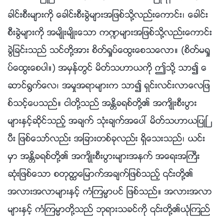
ခါင္းစီးမ်ားကို ေခါင္းစီးခြဲမ်ားအျဖစ္သို႔လည္းေကာင္း၊ ေခါင္း
စီးခြဲမ်ားကို အမ်ိဳးမ်ိဳးေသာ က႑မ်ားအျဖစ္သို႔လည္းေကာင္း
ခြဲျခင္းသည္ သင္တို႔အား စိတ္ရႈပ္ေထြးေစသေလာ။ (စိတ္မရႈ
ပ္ေထြးေစပါ။) အမွန္တြင္ မိတ္သဟာယကို ဤသို႔ သာ၍ ေ
ဆာင္႐ြက္ေလ၊ အမႈအရာမ်ားက သာ၍ ရွင္းလင္းလာေလျဖ
စ္သင့္ေပသည္။ ငါတို႔သည္ အႏၲိခရစ္တို႔၏ အက်ိဳးစီးပြား
မ်ားႏွင့္ဆိုင္သည့္ အခ်က္ သုံးခ်က္အေပၚ မိတ္သဟာယျပဳၿ
ပီး ျဖစ္ေသာ္လည္း အျခားတစ္ခုလည္း ရွိေသးသည္၊ ယင္း
မွာ အႏၲိခရစ္တို႔၏ အက်ိဳးစီးပြားမ်ားအနက္ အေရးအႀကီး
ဆုံးျဖစ္ေသာ စတုတၳေျမာက္အခ်က္ျဖစ္သည့္ ၎တို႔၏
အလားအလာမ်ားႏွင့္ ကံၾကမၼာပင္ ျဖစ္သည္။ အလားအလာ
မ်ားႏွင့္ ကံၾကမၼာတို႔သည္ ဘုရားသခင္ကို ၎တို႔၏ယုံၾကည္