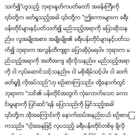
သက္၍”ဟူသည့္ ဘုရားႏႈတ္ကပတ္ေတာ္ အခန္းႀကီးကို
၎တို႔က ဖတ္ရႈသည့္အခါ ၎တို႔က “ဤစကားမ်ားက ခရီး
ပန္းတိုင္မ်ားႏွင့္ပတ္သက္၍ မည္သည့္အရာကို ေျပာဆိုသန
ည္း။ လူအမ်ိဳးအစား အမ်ိဳးမ်ိဳး၏ ခရီးပန္းတိုင္မ်ားႏွင့္ပတ္သ
က္၍ ဘုရားက အလြန္တိက်စြာ ေျပာဆိုပုံမရပါ။ ဘုရားက မ
ည္သည့္အရာကို အတိအက် ဆိုလိုသနည္း။ မည္သည့္အရာ
ကို ငါ လုပ္ေဆာင္သင့္သနည္း။ ငါ မစိုးရိမ္သင့္ပါ။ ငါ ဆက္
ဖတ္ရႈဖို႔ လိုအပ္သည္”ဟု စဥ္းစားၾကသည္။ ထို႔ေနာက္တြင္
ဘုရားက “သင္၏ ပန္းတိုင္အတြက္ လုံေလာက္ေသာ ေကာ
င္းမႈမ်ားကို ျပင္ဆင္”ရန္ ေျပာသည္ကို ျမင္သည့္အခါ
၎တို႔က ထိုအေၾကာင္းကို ေနာက္ထပ္အနည္းငယ္ စဥ္းစားၾ
ကသည္။ “ငါ့အေနျဖင့္ လွပသည့္ ခရီးပန္းတိုင္တစ္ခု ရွိလို