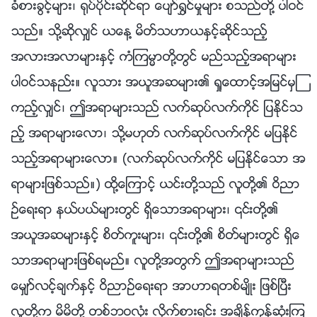
ခံစားခြင့္မ်ား၊ ႐ုပ္ပိုင္းဆိုင္ရာ ေပ်ာ္႐ႊင္မႈမ်ား စသည္တို႔ ပါဝင္
သည္။ သို႔ဆိုလွ်င္ ယေန႔ မိတ္သဟာယႏွင့္ဆိုင္သည့္
အလားအလာမ်ားႏွင့္ ကံၾကမၼာတို႔တြင္ မည္သည့္အရာမ်ား
ပါဝင္သနည္း။ လူသား အယူအဆမ်ား၏ ရႈေထာင့္အျမင္မွၾ
ကည့္လွ်င္၊ ဤအရာမ်ားသည္ လက္ဆုပ္လက္ကိုင္ ျပႏိုင္သ
ည့္ အရာမ်ားေလာ၊ သို႔မဟုတ္ လက္ဆုပ္လက္ကိုင္ မျပႏိုင္
သည့္အရာမ်ားေလာ။ (လက္ဆုပ္လက္ကိုင္ မျပႏိုင္ေသာ အ
ရာမ်ားျဖစ္သည္။) ထို႔ေၾကာင့္ ယင္းတို႔သည္ လူတို႔၏ ဝိညာ
ဥ္ေရးရာ နယ္ပယ္မ်ားတြင္ ရွိေသာအရာမ်ား၊ ၎တို႔၏
အယူအဆမ်ားႏွင့္ စိတ္ကူးမ်ား၊ ၎တို႔၏ စိတ္မ်ားတြင္ ရွိေ
သာအရာမ်ားျဖစ္ရမည္။ လူတို႔အတြက္ ဤအရာမ်ားသည္
ေမွ်ာ္လင့္ခ်က္ႏွင့္ ဝိညာဥ္ေရးရာ အာဟာရတစ္မ်ိဳး ျဖစ္ၿပီး
လူတို႔က မိမိတို႔ တစ္ဘဝလုံး လိုက္စားရင္း အခ်ိန္ကုန္ဆုံးၾက