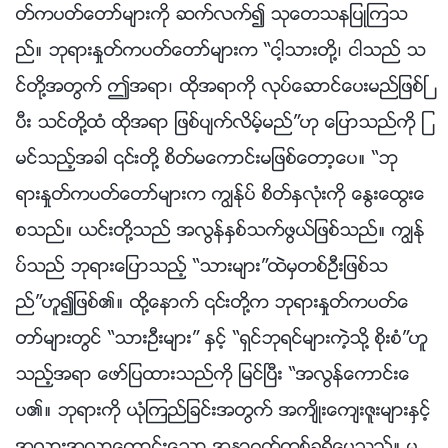
တ္ကပတ္ေတာ္မ်ားကို ဆက္လက္၍ သုေတသနျပဳၾကသ
ည္။ ဘုရားႏႈတ္ကပတ္ေတာ္မ်ားက “ငါ့သားတို႔၊ ငါသည္ သ
င္တို႔အတြက္ ဤအရာ၊ ထိုအရာကို လုပ္ေဆာင္ေပးမည္ျဖစ္ၿ
ပီး သင္တို႔ထံ ထိုအရာ ျဖစ္ပ်က္လိမ့္မည္”ဟု ေျပာသည္ကို ျ
မင္သည့္အခါ ၎တို႔ စိတ္မေကာင္းမျဖစ္ေတာ့ေပ။ “ဘု
ရားႏႈတ္ကပတ္ေတာ္မ်ားက ကြၽန္ုပ္ စိတ္ႏွလုံးကို ေႏြးေထြးေ
စသည္။ ယင္းတို႔သည္ အလြန္ႏွစ္သက္ဖြယ္ျဖစ္သည္။ ကြၽန္ု
ပ္သည္ ဘုရားေျပာသည့္ “သားမ်ား”ထဲမွတစ္ဦးျဖစ္သ
ည္”ဟူ၍ျဖစ္၏။ ထို႔ေနာက္ ၎တို႔က ဘုရားႏႈတ္ကပတ္ေ
တာ္မ်ားတြင္ “သားဦးမ်ား” ႏွင့္ “ရွင္ဘုရင္မ်ားကဲ့သို႔ စိုးစံ”ဟူ
သည့္အရာ ေဖာ္ျပထားသည္ကို ျမင္ၿပီး “အလြန္ေကာင္းေ
ပ၏။ ဘုရားကို ယုံၾကည္ျခင္းအတြက္ အက်ိဳးေက်းဇူးမ်ားႏွင့္