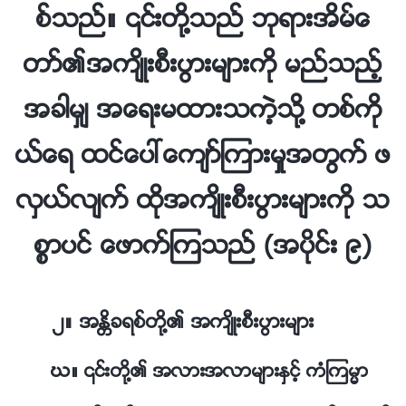
စ္သည္။ ၎တို႔သည္ ဘုရားအိမ္ေ
တာ္၏အက်ိဳးစီးပြားမ်ားကို မည္သည့္
အခါမွ် အေရးမထားသကဲ့သို႔ တစ္ကို
ယ္ေရ ထင္ေပၚေက်ာ္ၾကားမႈအတြက္ ဖ
လွယ္လ်က္ ထိုအက်ိဳးစီးပြားမ်ားကို သ
စၥာပင္ ေဖာက္ၾကသည္ (အပိုင္း ၉)
၂။ အႏၲိခရစ္တို႔၏ အက်ိဳးစီးပြားမ်ား
ဃ။ ၎တို႔၏ အလားအလာမ်ားႏွင့္ ကံၾကမၼာ