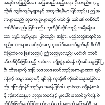
အခ်င္း မျပည့္မီေပ။ အျခားမည္သည့္အရာ ရွိသနည္း။ (လူ
တို႔၏ ကြၽမ္းက်င္မႈမ်ားႏွင့္ အထူးပါရမီမ်ားျဖစ္သည္။) ဤအ
ရာမ်ားသည္ ဆုေက်းဇူးမ်ားတြင္ ပါဝင္ၿပီး ယင္း၏ တစ္စိတ္
တစ္ပိုင္းလည္း ျဖစ္သည္။ လူတို႔ပိုင္ဆိုင္သည့္ အမ်ိဳးမ်ိဳးေ
သာ ကြၽမ္းက်င္မႈမ်ား ျဖစ္သည္။ အျခား မည္သည့္အရာရွိသ
နည္း။ (ဘုရားသခင္ႏွင့္အတူ ပူးေပါင္းေဆာင္႐ြက္ရန္ စိတ္ပို
င္းျဖတ္ခ်က္ ျဖစ္သည္။) ဤသည္မွာလည္း ယင္း၏ တစ္စိ
တ္တစ္ပိုင္းျဖစ္သည့္ နာခံကာ က်ိဳးႏြံနာခံရန္ လိုအင္ဆႏၵျဖစ္ၿ
ပီး ထိုအရာကို အျပဳသေဘာေဆာင္သည့္အရာမ်ားအား ခ်စ္
ရန္ႏွင့္ သမၼာတရားကို ခ်စ္ရန္ လူတို႔၏ လိုအင္ဆႏၵအျဖစ္လ
ည္း ေျပာ၍ရႏိုင္သည္မွာ အမွန္ျဖစ္၏။ နာခံကာ က်ိဳးႏြံနာခံ
ဖို႔ လိုအင္ဆႏၵမွာ ဘုရားသခင္ႏွင့္ ပူးေပါင္းေဆာင္႐ြက္ရန္ စိ
တ္ပိုင္းျဖတ္ခ်က္ျဖစ္ေသာ္လည္း ဤအရာကို ေျပာဆိုဖို႔ အ