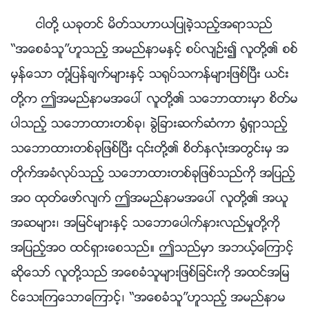
ငါတို႔ ယခုတင္ မိတ္သဟာယျပဳခဲ့သည့္အရာသည္
“အေစခံသူ”ဟူသည့္ အမည္နာမႏွင့္ စပ္လ်ဥ္း၍ လူတို႔၏ စစ္
မွန္ေသာ တုံ႔ျပန္ခ်က္မ်ားႏွင့္ သ႐ုပ္သကန္မ်ားျဖစ္ၿပီး ယင္း
တို႔က ဤအမည္နာမအေပၚ လူတို႔၏ သေဘာထားမွာ စိတ္မ
ပါသည့္ သေဘာထားတစ္ခု၊ ခြဲျခားဆက္ဆံကာ ႐ြံရွာသည့္
သေဘာထားတစ္ခုျဖစ္ၿပီး ၎တို႔၏ စိတ္ႏွလုံးအတြင္းမွ အ
တိုက္အခံလုပ္သည့္ သေဘာထားတစ္ခုျဖစ္သည္ကို အျပည့္
အဝ ထုတ္ေဖာ္လ်က္ ဤအမည္နာမအေပၚ လူတို႔၏ အယူ
အဆမ်ား၊ အျမင္မ်ားႏွင့္ သေဘာေပါက္နားလည္မႈတို႔ကို
အျပည့္အဝ ထင္ရွားေစသည္။ ဤသည္မွာ အဘယ့္ေၾကာင့္
ဆိုေသာ္ လူတို႔သည္ အေစခံသူမ်ားျဖစ္ျခင္းကို အထင္အျမ
င္ေသးၾကေသာေၾကာင့္၊ “အေစခံသူ”ဟူသည့္ အမည္နာမ