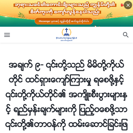
အခ်က္ ၉- ၎တို႔သည္ မိမိတို႔ကိုယ္တိုင္ ထင္ရွားေက်ာ္ၾကားမႈ ရေစဖို႔ႏွင့္ ၎တို႔ကိုယ္တိုင္၏ အက်ိဳးစီးပြားမ်ားႏွင့္ ရည္မွန္းခ်က္မ်ားကို ျပည့္ဝေစဖို႔သာ ၎တို႔၏တာဝန္ကို ထမ္းေဆာင္ျခင္းျဖစ္သည္။ ၎တို႔သည္ ဘုရားအိမ္ေတာ္၏အက်ိဳးစီးပြားမ်ားကို မည္သည့္အခါမွ် အေရးမထားသကဲ့သို႔ တစ္ကိုယ္ေရ ထင္ေပၚေက်ာ္ၾကားမႈအတြက္ ဖလွယ္လ်က္ ထိုအက်ိဳးစီးပြားမ်ားကို သစၥာပင္ ေဖာက္ၾကသည္ (အပိုင္း ၉)
အခ်က္ ၉- ၎တို႔သည္ မိမိတို႔ကိုယ္
တိုင္ ထင္ရွားေက်ာ္ၾကားမႈ ရေစဖို႔ႏွင့္
၎တို႔ကိုယ္တိုင္၏ အက်ိဳးစီးပြားမ်ားႏွ
င့္ ရည္မွန္းခ်က္မ်ားကို ျပည့္ဝေစဖို႔သာ
၎တို႔၏တာဝန္ကို ထမ္းေဆာင္ျခင္းျဖ