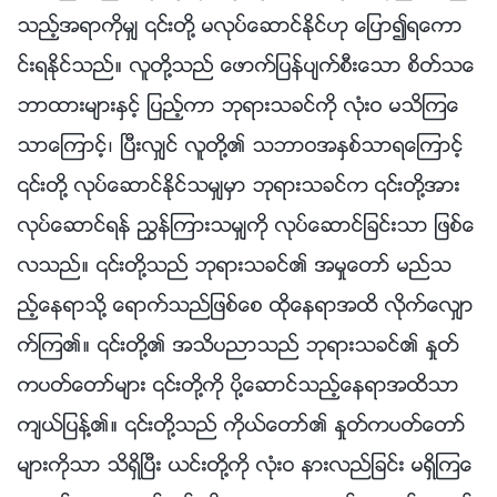
သည့္အရာကိုမွ် ၎တို႔ မလုပ္ေဆာင္ႏိုင္ဟု ေျပာ၍ရေကာ
င္းရႏိုင္သည္။ လူတို႔သည္ ေဖာက္ျပန္ပ်က္စီးေသာ စိတ္သေ
ဘာထားမ်ားႏွင့္ ျပည့္ကာ ဘုရားသခင္ကို လုံးဝ မသိၾကေ
သာေၾကာင့္၊ ၿပီးလွ်င္ လူတို႔၏ သဘာဝအႏွစ္သာရေၾကာင့္
၎တို႔ လုပ္ေဆာင္ႏိုင္သမွ်မွာ ဘုရားသခင္က ၎တို႔အား
လုပ္ေဆာင္ရန္ ၫႊန္ၾကားသမွ်ကို လုပ္ေဆာင္ျခင္းသာ ျဖစ္ေ
လသည္။ ၎တို႔သည္ ဘုရားသခင္၏ အမႈေတာ္ မည္သ
ည့္ေနရာသို႔ ေရာက္သည္ျဖစ္ေစ ထိုေနရာအထိ လိုက္ေလွ်ာ
က္ၾက၏။ ၎တို႔၏ အသိပညာသည္ ဘုရားသခင္၏ ႏႈတ္
ကပတ္ေတာ္မ်ား ၎တို႔ကို ပို႔ေဆာင္သည့္ေနရာအထိသာ
က်ယ္ျပန႔္၏။ ၎တို႔သည္ ကိုယ္ေတာ္၏ ႏႈတ္ကပတ္ေတာ္
မ်ားကိုသာ သိရွိၿပီး ယင္းတို႔ကို လုံးဝ နားလည္ျခင္း မရွိၾကေ