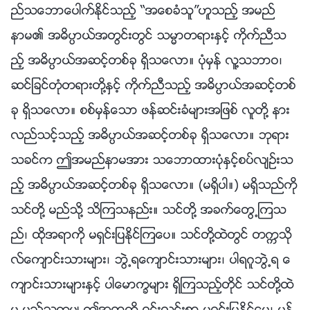
ည္သေဘာေပါက္ႏိုင္သည့္ “အေစခံသူ”ဟူသည့္ အမည္
နာမ၏ အဓိပၸာယ္အတြင္းတြင္ သမၼာတရားႏွင့္ ကိုက္ညီသ
ည့္ အဓိပၸာယ္အဆင့္တစ္ခု ရွိသေလာ။ ပုံမွန္ လူ႔သဘာဝ၊
ဆင္ျခင္တုံတရားတို႔ႏွင့္ ကိုက္ညီသည့္ အဓိပၸာယ္အဆင့္တစ္
ခု ရွိသေလာ။ စစ္မွန္ေသာ ဖန္ဆင္းခံမ်ားအျဖစ္ လူတို႔ နား
လည္သင့္သည့္ အဓိပၸာယ္အဆင့္တစ္ခု ရွိသေလာ။ ဘုရား
သခင္က ဤအမည္နာမအား သေဘာထားပုံႏွင့္စပ္လ်ဥ္းသ
ည့္ အဓိပၸာယ္အဆင့္တစ္ခု ရွိသေလာ။ (မရွိပါ။) မရွိသည္ကို
သင္တို႔ မည္သို႔ သိၾကသနည္း။ သင္တို႔ အခက္ေတြ႕ၾကသ
ည္၊ ထိုအရာကို မရွင္းျပႏိုင္ၾကေပ။ သင္တို႔ထဲတြင္ တကၠသို
လ္ေက်ာင္းသားမ်ား၊ ဘြဲ႕ရေက်ာင္းသားမ်ား၊ ပါရဂူဘြဲ႕ရ ေ
က်ာင္းသားမ်ားႏွင့္ ပါေမာကၡမ်ား ရွိၾကသည့္တိုင္ သင္တို႔ထဲ