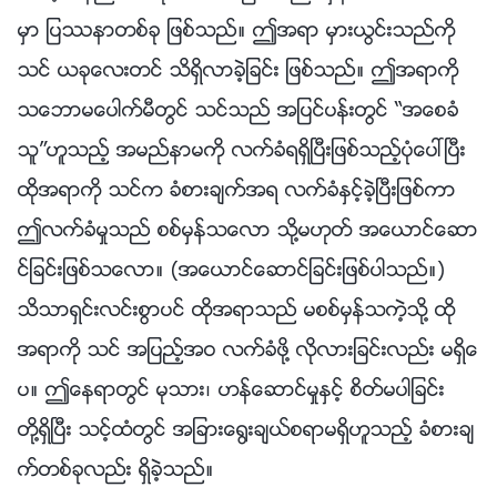
မွာ ျပႆနာတစ္ခု ျဖစ္သည္။ ဤအရာ မွားယြင္းသည္ကို
သင္ ယခုေလးတင္ သိရွိလာခဲ့ျခင္း ျဖစ္သည္။ ဤအရာကို
သေဘာမေပါက္မီတြင္ သင္သည္ အျပင္ပန္းတြင္ “အေစခံ
သူ”ဟူသည့္ အမည္နာမကို လက္ခံရရွိၿပီးျဖစ္သည့္ပုံေပၚၿပီး
ထိုအရာကို သင္က ခံစားခ်က္အရ လက္ခံႏွင့္ခဲ့ၿပီးျဖစ္ကာ
ဤလက္ခံမႈသည္ စစ္မွန္သေလာ သို႔မဟုတ္ အေယာင္ေဆာ
င္ျခင္းျဖစ္သေလာ။ (အေယာင္ေဆာင္ျခင္းျဖစ္ပါသည္။)
သိသာရွင္းလင္းစြာပင္ ထိုအရာသည္ မစစ္မွန္သကဲ့သို႔ ထို
အရာကို သင္ အျပည့္အဝ လက္ခံဖို႔ လိုလားျခင္းလည္း မရွိေ
ပ။ ဤေနရာတြင္ မုသား၊ ဟန္ေဆာင္မႈႏွင့္ စိတ္မပါျခင္း
တို႔ရွိၿပီး သင့္ထံတြင္ အျခားေ႐ြးခ်ယ္စရာမရွိဟူသည့္ ခံစားခ်
က္တစ္ခုလည္း ရွိခဲ့သည္။