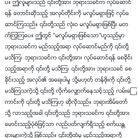
ပ။ ဤလူမ်ားသည္ ၎တို႔အား ဘုရားသခင္က လုပ္ေဆာင္
ရန္ ေတာင္းဆိုသည့္ အလုပ္တိုင္းကို မလႈပ္မရွားျဖင့္ လုပ္ေ
ဆာင္ၾကသည္။ ၎တို႔သည္ လုံးဝ မလႈပ္မရွားျဖစ္ၿပီး မတ
က္ႂကြၾကေပ။ ဤတြင္ “မလႈပ္မရွားျဖစ္ေသာ”ဟူသည္မွာ
ဘုရားသခင္က မည္သည့္အရာ လုပ္ေဆာင္မည္ကို ၎တို႔
မသိၾက၊ ဘုရားသခင္က ၎တို႔အား လုပ္ေဆာင္ရန္ ေစခိုင္း
သည့္အရာကို ၎တို႔ မသိၾက၊ ၎တို႔အား ဘုရားသခင္ ေစ
ခိုင္းသည့္ အလုပ္၏ အေရးပါမႈ သို႔မဟုတ္ တန္ဖိုးကို ၎တို႔
မသိၾကသကဲ့သို႔ ၎တို႔ လိုက္ေလွ်ာက္ေနသင့္သည့္ လမ္းေၾ
ကာင္းကို ၎တို႔ မသိၾကဟု ဆိုလိုသည္။ ဘုရားအိမ္ေတာ္
သို႔ လာသည့္အခါ ၎တို႔သည္ ဘုရားသခင္က ၎တို႔အား
ေမာင္းသည့္ပုံစံျဖင့္သာ လည္ပတ္လ်က္ရွိသည့္ စက္ယႏၲ
ရားမ်ားကဲ့သို႔ ျဖစ္သည္။ ၎တို႔ထံမွ မည္သည့္အရာကို