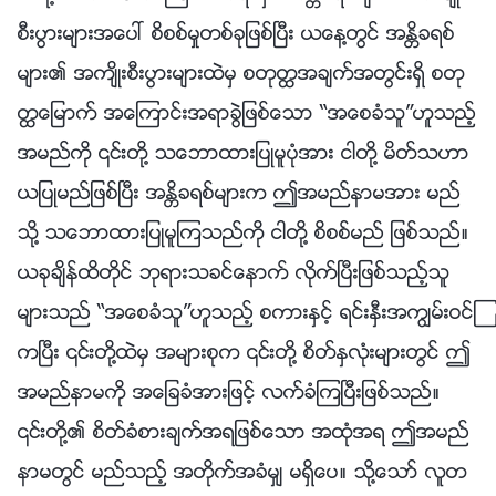
စီးပြားမ်ားအေပၚ စိစစ္မႈတစ္ခုျဖစ္ၿပီး ယေန႔တြင္ အႏၲိခရစ္
မ်ား၏ အက်ိဳးစီးပြားမ်ားထဲမွ စတုတၳအခ်က္အတြင္းရွိ စတု
တၳေျမာက္ အေၾကာင္းအရာခြဲျဖစ္ေသာ “အေစခံသူ”ဟူသည့္
အမည္ကို ၎တို႔ သေဘာထားျပဳမူပုံအား ငါတို႔ မိတ္သဟာ
ယျပဳမည္ျဖစ္ၿပီး အႏၲိခရစ္မ်ားက ဤအမည္နာမအား မည္
သို႔ သေဘာထားျပဳမူၾကသည္ကို ငါတို႔ စိစစ္မည္ ျဖစ္သည္။
ယခုခ်ိန္ထိတိုင္ ဘုရားသခင္ေနာက္ လိုက္ၿပီးျဖစ္သည့္သူ
မ်ားသည္ “အေစခံသူ”ဟူသည့္ စကားႏွင့္ ရင္းႏွီးအကြၽမ္းဝင္ၾ
ကၿပီး ၎တို႔ထဲမွ အမ်ားစုက ၎တို႔ စိတ္ႏွလုံးမ်ားတြင္ ဤ
အမည္နာမကို အေျခခံအားျဖင့္ လက္ခံၾကၿပီးျဖစ္သည္။
၎တို႔၏ စိတ္ခံစားခ်က္အရျဖစ္ေသာ အထုံအရ ဤအမည္
နာမတြင္ မည္သည့္ အတိုက္အခံမွ် မရွိေပ။ သို႔ေသာ္ လူတ