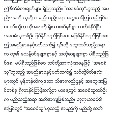
ထားၾကဆဲ ျဖစ္သည္။ ၎တို႔သည္ ထိုအမည္နာမအေပၚ
ဤစိတ္ခံစားခ်က္မ်ား ရွိၾကသည္။ “အေစခံသူ”ဟူသည့္ အမ
ည္နာမကို လူတို႔က မည္သည့္အရာ ေတြးထင္ၾကသည္ျဖစ္ေ
စ၊ ၎တို႔က ထိုအရာကို ႐ိုးသားစစ္မွန္စြာ လက္ခံႏိုင္ၿပီး
အေစခံသူတစ္ဦး ျဖစ္ႏိုင္သည္ျဖစ္ေစ၊ မျဖစ္ႏိုင္သည္ျဖစ္ေစ၊
ဤအမည္နာမႏွင့္ပတ္သက္၍ ၎တို႔ ေတြးထင္သည့္အရာ
က လူ၏ မသန႔္စင္မႈမ်ားစြာႏွင့္ အလိုဆႏၵမ်ားစြာ ပါရွိသည္ျဖ
စ္ေစ၊ မပါရွိသည္ျဖစ္ေစ သင္တို႔အားလုံးအေနျဖင့္ “အေစခံ
သူ”ဟူသည့္ အမည္နာမႏွင့္ပတ္သက္၍ သင္တို႔စိတ္ႏွလုံး
မ်ားတြင္ မွန္ကန္တိက်ေသာ သိနားလည္မႈႏွင့္ အေတြးအျမ
င္တစ္ခု ရွိလာႏိုင္ၾကဖို႔အလို႔ငွာ ယေန႔တြင္ အေစခံသူတစ္ဦး
က မည္သည့္အရာ အတိအက်ျဖစ္သည္၊ ဘုရားသခင္၏
အျမင္တြင္ “အေစခံသူ”ဟူသည့္ အမည္ကို မည္သို႔ အတိ