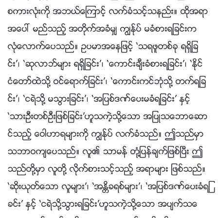
စကားလုံးကို အဘယ္ေၾကာင့္ လက္ခံသင့္သနည္း။ ထိုအရာ
အေပၚ မည္သည့္ အတိုက္အခံမွ် ကြၽန္ုပ္ မခံစားရျခင္းက
လုံေလာက္ေပသည္။ ဥပမာအေနျဖင့္ ‘သရဖူတစ္ခု ရရွိျခ
င္း’၊ ‘ဆုလာဘ္မ်ား ရရွိျခင္း’၊ ‘ေကာင္းခ်ီးခံစားရျခင္း’၊ ‘ႏိုင္
ငံေတာ္ထဲသို႔ ဝင္ေရာက္ျခင္း’၊ ‘ေကာင္းကင္ဘုံသို႔ တက္ရျခ
င္း’၊ ‘ငရဲသို႔ မသြားျခင္း’၊ ‘အျပစ္ဒဏ္ေပးမခံရျခင္း’ ႏွင့္
‘သားဦးတစ္ဦးျဖစ္ျခင္း’ဟူသကဲ့သို႔ေသာ အျပဳသေဘာေဆာ
င္သည့္ ေဝါဟာရမ်ားကို ကြၽန္ုပ္ လက္ခံသည္။ ဤသည္မွာ
သဘာဝက်ေပသည္။ လူ၏ သာမန္ တုံ႔ျပန္ခ်က္ျဖစ္ၿပီး ဤ
သည္တို႔မွာ လူတို႔ လိုက္စားသင့္သည့္ အရာမ်ား ျဖစ္သည္။
‘ဆိုးယုတ္ေသာ လူမ်ား’၊ ‘အႏၲိခရစ္မ်ား’၊ ‘အျပစ္ဒဏ္ေပးခံရျ
ခင္း’ ႏွင့္ ‘ငရဲသို႔သြားရျခင္း’ဟူသကဲ့သို႔ေသာ အပ်က္သေ