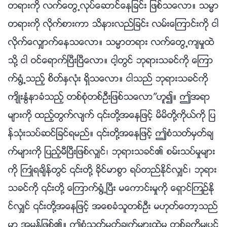
တရားကို လက္ေတြ႕လုပ္ေဆာင္ေနျခင္း ျဖစ္သေလာ။ သမၼာ
တရားကို လိုက္စားကာ သိနားလည္ျခင္း လမ္းေၾကာင္းကို ငါ
လိုက္ေလွ်ာက္ေနသေလာ။ သမၼာတရား လက္ေတြ႕က်မႈထဲ
သို႔ ငါ ဝင္ေရာက္ၿပီးၿပီေလာ။ ငါ့တြင္ ဘုရားသခင္ကို ေၾကာ
က္႐ြံ႕သည့္ စိတ္ႏွလုံး ရွိသေလာ။ ငါသည္ ဘုရားသခင္ကို
က်ိဳးႏြံနာခံသည့္ တစ္စုံတစ္ဦးျဖစ္သေလာ”ဟူ၍။ ဤအရာ
မ်ားကို ထည့္တြက္လ်က္ ၎တို႔အေနျဖင့္ မိမိတို႔ကိုယ္ကို ျပ
န္သုံးသပ္ဆင္ျခင္ရမည္။ ၎တို႔အေနျဖင့္ ဤစံသတ္မွတ္ခ်
က္မ်ားကို ျပည့္မီၿပီးျဖစ္လွ်င္၊ ဘုရားသခင္၏ စမ္းသပ္မႈမ်ား
ကို ႀကဳံရခ်ိန္တြင္ ၎တို႔ ခိုင္မာစြာ ရပ္တည္ႏိုင္လွ်င္၊ ဘုရား
သခင္ကို ၎တို႔ ေၾကာက္႐ြံ႕ၿပီး မေကာင္းမႈကို ေရွာင္ၾကဥ္ႏို
င္လွ်င္ ၎တို႔အေနျဖင့္ အေစခံသူတစ္ဦး မဟုတ္ေတာ့သည္
မွာ အမွန္ျဖစ္၏။ ဤစံသတ္မွတ္ခ်က္မ်ားထဲမွ တစ္ခုကိုမွ်ပင္