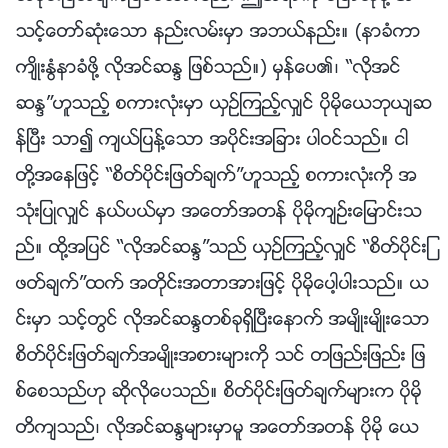
သင့္ေတာ္ဆုံးေသာ နည္းလမ္းမွာ အဘယ္နည္း။ (နာခံကာ
က်ိဳးႏြံနာခံဖို႔ လိုအင္ဆႏၵ ျဖစ္သည္။) မွန္ေပ၏၊ “လိုအင္
ဆႏၵ”ဟူသည့္ စကားလုံးမွာ ယွဥ္ၾကည့္လွ်င္ ပိုမိုေယဘုယ်ဆ
န္ၿပီး သာ၍ က်ယ္ျပန႔္ေသာ အပိုင္းအျခား ပါဝင္သည္။ ငါ
တို႔အေနျဖင့္ “စိတ္ပိုင္းျဖတ္ခ်က္”ဟူသည့္ စကားလုံးကို အ
သုံးျပဳလွ်င္ နယ္ပယ္မွာ အေတာ္အတန္ ပိုမိုက်ဥ္းေျမာင္းသ
ည္။ ထို႔အျပင္ “လိုအင္ဆႏၵ”သည္ ယွဥ္ၾကည့္လွ်င္ “စိတ္ပိုင္းျ
ဖတ္ခ်က္”ထက္ အတိုင္းအတာအားျဖင့္ ပိုမိုေပါ့ပါးသည္။ ယ
င္းမွာ သင့္တြင္ လိုအင္ဆႏၵတစ္ခုရွိၿပီးေနာက္ အမ်ိဳးမ်ိဳးေသာ
စိတ္ပိုင္းျဖတ္ခ်က္အမ်ိဳးအစားမ်ားကို သင္ တျဖည္းျဖည္း ျဖ
စ္ေစသည္ဟု ဆိုလိုေပသည္။ စိတ္ပိုင္းျဖတ္ခ်က္မ်ားက ပိုမို
တိက်သည္၊ လိုအင္ဆႏၵမ်ားမွာမူ အေတာ္အတန္ ပိုမို ေယ