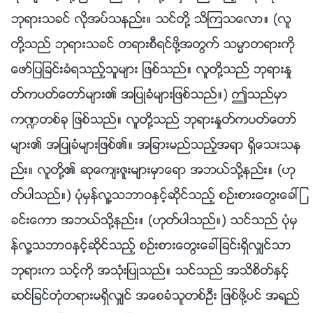
ဘုရားသခင္ လိုအပ္သနည္း။ သင္တို႔ သိၾကသေလာ။ (လူ
တို႔သည္ ဘုရားသခင္ တရားစီရင္ဖို႔အတြက္ သမၼာတရားကို
ေဖာ္ျပျခင္းခံရသည့္သူမ်ား ျဖစ္သည္။ လူတို႔သည္ ဘုရားႏႈ
တ္ကပတ္ေတာ္မ်ား၏ အျပဳခံမ်ားျဖစ္သည္။) ဤသည္မွာ
က႑တစ္ခု ျဖစ္သည္။ လူတို႔သည္ ဘုရားႏႈတ္ကပတ္ေတာ္
မ်ား၏ အျပဳခံမ်ားျဖစ္၏။ အျခားမည္သည့္အရာ ရွိေသးသန
ည္း။ လူတို႔၏ ဆုေက်းဇူးမ်ားမွာေရာ အဘယ္သို႔နည္း။ (ဟု
တ္ပါသည္။) ပုံမွန္လူ႔သဘာဝႏွင့္ဆိုင္သည့္ စဥ္းစားေတြးေခၚျ
ခင္းေကာ အဘယ္သို႔နည္း။ (ဟုတ္ပါသည္။) သင္သည္ ပုံမွ
န္လူ႔သဘာဝႏွင့္ဆိုင္သည့္ စဥ္းစားေတြးေခၚျခင္းရွိလွ်င္သာ
ဘုရားက သင့္ကို အသုံးျပဳသည္။ သင္သည္ အသိစိတ္ႏွင့္
ဆင္ျခင္တုံတရားမရွိလွ်င္ အေစခံသူတစ္ဦး ျဖစ္ဖို႔ပင္ အရည္