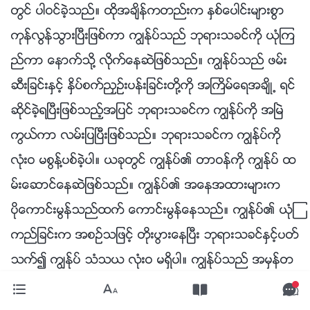
တြင္ ပါဝင္ခဲ့သည္။ ထိုအခ်ိန္ကတည္းက ႏွစ္ေပါင္းမ်ားစြာ
ကုန္လြန္သြားၿပီးျဖစ္ကာ ကြၽန္ုပ္သည္ ဘုရားသခင္ကို ယုံၾက
ည္ကာ ေနာက္သို႔ လိုက္ေနဆဲျဖစ္သည္။ ကြၽန္ုပ္သည္ ဖမ္း
ဆီးျခင္းႏွင့္ ႏွိပ္စက္ညႇဥ္းပန္းျခင္းတို႔ကို အႀကိမ္ေရအခ်ိဳ႕ ရင္
ဆိုင္ခဲ့ရၿပီးျဖစ္သည့္အျပင္ ဘုရားသခင္က ကြၽန္ုပ္ကို အၿမဲ
ကြယ္ကာ လမ္းျပၿပီးျဖစ္သည္။ ဘုရားသခင္က ကြၽန္ုပ္ကို
လုံးဝ မစြန႔္ပစ္ခဲ့ပါ။ ယခုတြင္ ကြၽန္ုပ္၏ တာဝန္ကို ကြၽန္ုပ္ ထ
မ္းေဆာင္ေနဆဲျဖစ္သည္။ ကြၽန္ုပ္၏ အေနအထားမ်ားက
ပိုေကာင္းမြန္သည္ထက္ ေကာင္းမြန္ေနသည္။ ကြၽန္ုပ္၏ ယုံၾ
ကည္ျခင္းက အစဥ္သျဖင့္ တိုးပြားေနၿပီး ဘုရားသခင္ႏွင့္ပတ္
သက္၍ ကြၽန္ုပ္ သံသယ လုံးဝ မရွိပါ။ ကြၽန္ုပ္သည္ အမွန္တ
ကယ္ အေစခံသူတစ္ဦး ျဖစ္ေနဆဲျဖစ္သေလာ”ဟု ေျပာၾက