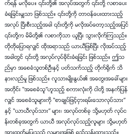
က္ရန္ မလိုေပ။ ၎တို႔၏ အလုပ္အတြက္ ၎တို႔ လစာေပး
ခံရျခင္းမွ်သာ ျဖစ္သည္။ ၎တို႔ကို တာဝန္ေပးထားသည့္
အလုပ္ ၿပီးစီးသည့္အခါ ၎တို႔ကို မလိုအပ္ေတာ့သည့္အျပင္
၎တို႔က မိမိတို႔၏ လစာကိုသာ ယူၿပီး သြားလိုက္ၾကသည္။
တိုတိုေျပာရလွ်င္ ထိုအရာသည္ ယာယီျဖစ္ၿပီး လိုအပ္သည့္
အခါတြင္ ၎တို႔ အလုပ္လုပ္ခိုင္းခံရျခင္း ျဖစ္သည္။ ဤသ
ည္မွာ အေစခံသူတစ္ဦးႏွင့္ ပတ္သက္သည့္ တိုက္႐ိုက္ သိ
နားလည္မႈ ျဖစ္သည္။ လူသားမ်ိဳးႏြယ္၏ အေတြးအေခၚမ်ား
အတိုင္း “အေစခံသူ”ဟူသည့္ စကားလုံးကို ငါတို႔ အနက္ျပန္
လွ်င္ အေစခံသူမ်ားကို “စာခ်ဳပ္ျဖင့္ငွားရမ္းေသာလုပ္သား”
ႏွင့္ “ယာယီလုပ္သား” မ်ား၊ အလုပ္တစ္ခု သို႔မဟုတ္ လုပ္င
န္းတစ္ခုအတြက္ ယာယီ အလုပ္လုပ္သည့္လူမ်ား သို႔မဟုတ္
အားထုတ္မႈျပဳသည့္ လူမ်ားအျဖစ္ ရည္ၫႊန္းထားသည္။