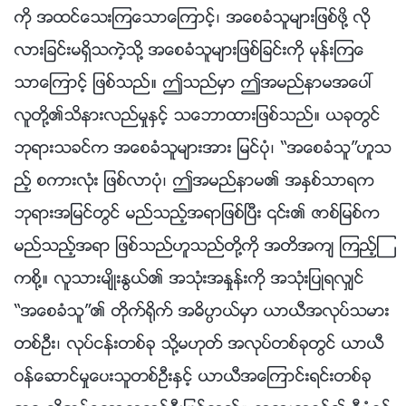
ကို အထင္ေသးၾကေသာေၾကာင့္၊ အေစခံသူမ်ားျဖစ္ဖို႔ လို
လားျခင္းမရွိသကဲ့သို႔ အေစခံသူမ်ားျဖစ္ျခင္းကို မုန္းၾကေ
သာေၾကာင့္ ျဖစ္သည္။ ဤသည္မွာ ဤအမည္နာမအေပၚ
လူတို႔၏သိနားလည္မႈႏွင့္ သေဘာထားျဖစ္သည္။ ယခုတြင္
ဘုရားသခင္က အေစခံသူမ်ားအား ျမင္ပုံ၊ “အေစခံသူ”ဟူသ
ည့္ စကားလုံး ျဖစ္လာပုံ၊ ဤအမည္နာမ၏ အႏွစ္သာရက
ဘုရားအျမင္တြင္ မည္သည့္အရာျဖစ္ၿပီး ၎၏ ဇာစ္ျမစ္က
မည္သည့္အရာ ျဖစ္သည္ဟူသည္တို႔ကို အတိအက် ၾကည့္ၾ
ကစို႔။ လူသားမ်ိဳးႏြယ္၏ အသုံးအႏႈန္းကို အသုံးျပဳရလွ်င္
“အေစခံသူ”၏ တိုက္႐ိုက္ အဓိပၸာယ္မွာ ယာယီအလုပ္သမား
တစ္ဦး၊ လုပ္ငန္းတစ္ခု သို႔မဟုတ္ အလုပ္တစ္ခုတြင္ ယာယီ
ဝန္ေဆာင္မႈေပးသူတစ္ဦးႏွင့္ ယာယီအေၾကာင္းရင္းတစ္ခု