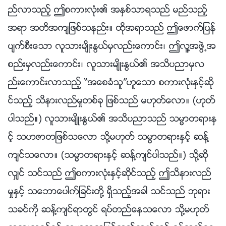
ည္လာသည့္ ဤစကားလုံး၏ အႏွစ္သာရသည္ မည္သည့္
အရာ အတိအက်ျဖစ္သနည္း။ ထိုအရာသည္ ဤေဖာက္ျပန္
ပ်က္စီးေသာ လူသားမ်ိဳးႏြယ္မွလည္းေကာင္း၊ ဤလူ႔အဖြဲ႕အ
စည္းမွလည္းေကာင္း၊ လူသားမ်ိဳးႏြယ္၏ အသိပညာမွလ
ည္းေကာင္းလာသည့္ “အေစခံသူ”ဟူေသာ စကားလုံးႏွင့္ဆို
င္သည့္ သိနားလည္မႈတစ္ခု ျဖစ္သည္ မဟုတ္ေလာ။ (ဟုတ္
ပါသည္။) လူသားမ်ိဳးႏြယ္၏ အသိပညာသည္ သမၼာတရားႏွ
င့္ သဟဇာတျဖစ္သေလာ သို႔မဟုတ္ သမၼာတရားႏွင့္ ဆန႔္
က်င္သေလာ။ (သမၼာတရားႏွင့္ ဆန႔္က်င္ပါသည္။) သို႔ဆို
လွ်င္ သင္သည္ ဤစကားလုံးႏွင့္ဆိုင္သည့္ ဤသိနားလည္
မႈႏွင့္ သေဘာေပါက္ျခင္းတို႔ ရွိသည့္အခါ သင္သည္ ဘုရား
သခင္ကို ဆန႔္က်င္ရာတြင္ ရပ္တည္ေနသေလာ သို႔မဟုတ္