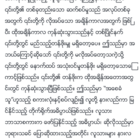
၎တို႔၏ တစ္ခုတည္းေသာ ဆက္စပ္မႈသည္ အလုပ္တစ္ခု
အတြက္ ၎တို႔ကို လိုအပ္ေသာ အခ်ိန္ကာလအတြက္ ျဖစ္ၿ
ပီး ထိုအခ်ိန္ကာလ ကုန္ဆုံးသြားသည္ႏွင့္ တစ္ၿပိဳင္နက္
၎တို႔တြင္ မည္သည့္တန္ဖိုးမွ် မရွိေတာ့ေပ။ ဤသည္မွာ အ
ဘယ္ေၾကာင့္ဆိုေသာ္ ၎တို႔ကို မလိုအပ္ေတာ့သကဲ့သို႔
၎တို႔တြင္ ေနာက္ထပ္ အသုံးဝင္မႈတန္ဖိုး မရွိေတာ့ေသာေၾ
ကာင့္ျဖစ္သည္။ ၎တို႔၏ တန္ဖိုးက ထိုအခ်ိန္အေတာအတြ
င္းတြင္ ကုန္ဆုံးသြားၿပီျဖစ္သည္။ ဤသည္မွာ “အေစခံ
သူ”ဟူသည့္ စကားလုံးႏွင့္စပ္လ်ဥ္း၍ လူတို႔ နားလည္ကာ ျမ
င္ႏိုင္သည့္ တိုက္႐ိုက္အဓိပၸာယ္ျဖစ္သည္။ လူသား
ဘာသာစကားက ေဖာ္ျပႏိုင္သည့္ အဓိပၸာယ္၊ ဆိုလိုသည္မွာ
ဘုရားသခင္ ေျပာဆိုထားသည့္အတိုင္း လူသားမ်ား နားလ