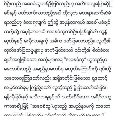
စ္ဦးသည္ အေစခံသူတစ္ဦးျဖစ္သည္ဟု အတိအက်ေျပာဆိုျ
ခင္းႏွင့္ ပတ္သက္လာသည့္အခါ ထိုလူက မတရားဆက္ဆံခံ
ရသည္ဟု ခံစားရလ်က္ ဤသို႔ အမွန္တကယ္ အေခၚမခံခ်င္
သကဲ့သို႔ အမွန္တကယ္ အေစခံသူတစ္ဦးမျဖစ္ခ်င္ဘဲ တြန႔္
ဆုတ္မႈႏွင့္ မလိုလားမႈကို အဓိက ေဖာ္ျပေလသည္။ လူတို႔၏
ထုတ္ေဖာ္ျပသမႈမ်ားမွ အကဲျဖတ္ေသာ္ ၎တို႔၏ စိတ္ခံစား
ခ်က္အရျဖစ္ေသာ အထုံမ်ားအရ “အေစခံသူ” ဟူသည္မွာ
မေကာင္းသည့္ အမည္နာမတစ္ခု မဟုတ္ေၾကာင္းကို ၎တို႔
သေဘာတူၾကေသာ္လည္း အရွိအတိုင္းျဖစ္ေသာ ရႈေထာင့္
အျမင္တစ္ခုမွ ၾကည့္ေသာ္ လူတို႔သည္ ခြဲျခားဆက္ဆံျခင္း၊
ရန္လိုျခင္းႏွင့္ မလိုလားမႈႏွင့္ပင္ သက္ဆိုင္ေသာ အရိပ္လကၡ
ဏာအခ်ိဳ႕ျဖင့္ “အေစခံသူ”ဟူသည့္ အမည္နာမကို သေဘာ