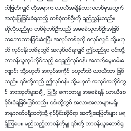
ကဲျဖတ္လွ်င္ ထိုအရာက ယာယီအခ်ိန္ကာလတစ္ခုအတြက္
အသုံးျပဳျခင္းခံရသည့္ တစ္စုံတစ္ဦးကို ရည္ၫႊန္းသည္။
ဆိုလိုသည္မွာ တစ္စုံတစ္ဦးသည္ အေစခံသူတစ္ဦးအျဖစ္
သေဘာထားျခင္းခံရၿပီး အလုပ္တစ္ခုကို စလုပ္လွ်င္ သို႔မဟု
တ္ လုပ္ငန္းတစ္ခုတြင္ အလုပ္ဝင္ရလွ်င္ ဤသည္မွာ ၎တို႔
တာဝန္ယူလုပ္ကိုင္သည့္ ေရရွည္လုပ္ငန္း အသက္ေမြးဝမ္းေ
က်ာင္း သို႔မဟုတ္ အလုပ္အကိုင္ မဟုတ္ဘဲ ယာယီသာ ျဖစ္
သည္။ ၎တို႔သည္ ဤလုပ္ငန္း သို႔မဟုတ္ အလုပ္အကိုင္တြ
င္ အားထုတ္မႈအခ်ိဳ႕ ျပဳၿပီး ခဏတာမွ် အေစခံရန္ ယာယီေစ
ခိုင္းခံရျခင္းျဖစ္သည္။ ၎တို႔တြင္ အလားအလာမ်ားမရွိ၊
အနာဂတ္မရွိသကဲ့သို႔ ႐ုပ္ပိုင္းဆိုင္ရာ အက်ိဳးအျမတ္မ်ား မရ
ရွိၾကေပ။ မည္သည့္တာဝန္ကိုမွ် ၎တို႔ တာဝန္ယူေဆာင္႐ြ