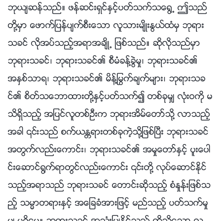
ဘုယ်ဆန္သည္။ ဖန္ဆင္းရွင္ႏွင့္ပတ္သက္သေ႐ြ႕ ဤသည္
တို႔မွာ ေဖာက္ျပန္ပ်က္စီးေသာ လူသားမ်ိဳးႏြယ္ထံမွ ဘုရား
သခင္ လိုအပ္သည့္အရာအခ်ိဳ႕ ျဖစ္သည္။ ဆိုလိုသည္မွာ
ဘုရားသခင္၊ ဘုရားသခင္၏ စီမံခန႔္ခြဲမႈ၊ ဘုရားသခင္၏
အႏွစ္သာရ၊ ဘုရားသခင္၏ မိန႔္ႁမြက္ခ်က္မ်ား၊ ဘုရားသခ
င္၏ စိတ္သေဘာထားတို႔ႏွင့္ပတ္သက္၍ တစ္ခုမွ် လုံးဝကို မ
သိရွိသည့္ အျပင္လူတစ္ဦးက ဘုရားအိမ္ေတာ္သို႔ လာသည့္
အခါ ၎သည္ စက္ယႏၲရားတစ္ခုကဲ့သို႔ျဖစ္ၿပီး ဘုရားသခင္
အတြက္လည္းေကာင္း၊ ဘုရားသခင္၏ အမႈေတာ္ႏွင့္ ပူးေပါ
င္းေဆာင္႐ြက္ရာတြင္လည္းေကာင္း ၎တို႔ လုပ္ေဆာင္ႏိုင္
သည့္အရာသည္ ဘုရားသခင္ ေတာင္းဆိုသည့္ စံႏႈန္းျဖစ္သ
ည့္ သမၼာတရားႏွင့္ အေျခခံအားျဖင့္ မည္သည့္ ပတ္သက္မႈ