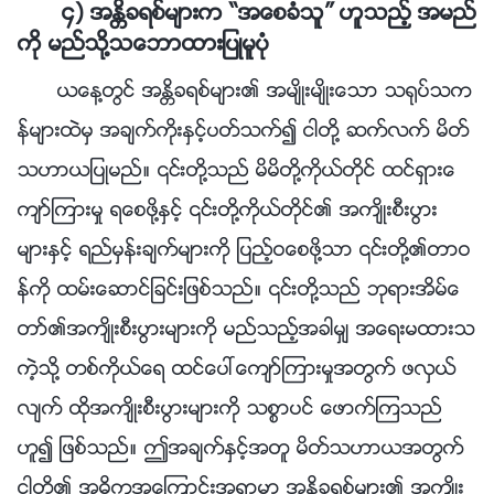
၄) အႏၲိခရစ္မ်ားက “အေစခံသူ” ဟူသည့္ အမည္
ကို မည္သို႔သေဘာထားျပဳမူပုံ
ယေန႔တြင္ အႏၲိခရစ္မ်ား၏ အမ်ိဳးမ်ိဳးေသာ သ႐ုပ္သက
န္မ်ားထဲမွ အခ်က္ကိုးႏွင့္ပတ္သက္၍ ငါတို႔ ဆက္လက္ မိတ္
သဟာယျပဳမည္။ ၎တို႔သည္ မိမိတို႔ကိုယ္တိုင္ ထင္ရွားေ
က်ာ္ၾကားမႈ ရေစဖို႔ႏွင့္ ၎တို႔ကိုယ္တိုင္၏ အက်ိဳးစီးပြား
မ်ားႏွင့္ ရည္မွန္းခ်က္မ်ားကို ျပည့္ဝေစဖို႔သာ ၎တို႔၏တာဝ
န္ကို ထမ္းေဆာင္ျခင္းျဖစ္သည္။ ၎တို႔သည္ ဘုရားအိမ္ေ
တာ္၏အက်ိဳးစီးပြားမ်ားကို မည္သည့္အခါမွ် အေရးမထားသ
ကဲ့သို႔ တစ္ကိုယ္ေရ ထင္ေပၚေက်ာ္ၾကားမႈအတြက္ ဖလွယ္
လ်က္ ထိုအက်ိဳးစီးပြားမ်ားကို သစၥာပင္ ေဖာက္ၾကသည္
ဟူ၍ ျဖစ္သည္။ ဤအခ်က္ႏွင့္အတူ မိတ္သဟာယအတြက္
ငါတို႔၏ အဓိကအေၾကာင္းအရာမွာ အႏၲိခရစ္မ်ား၏ အက်ိဳး