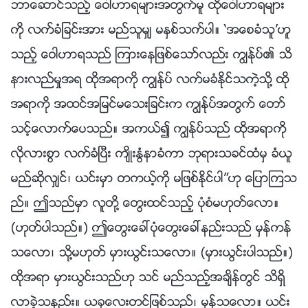
ဘာေဆာင္သည့္ ေဝါဟာရမ်ားအတြက္မူ ထိုေဝါဟာရမ်ား
ကို လက္ခံျခင္းအား မည္သူမွ် မႏွစ္သက္ပါ။ ‘အေစခံသူ’ဟူ
သည့္ ေဝါဟာရသည္ ၾကားေနျဖစ္ေသာ္လည္း ကြၽန္ုပ္၏ သိ
နားလည္မႈအရ ထိုအရာကို ကြၽန္ုပ္ လက္မခံႏိုင္သကဲ့သို႔ ထို
အရာကို အထင္အျမင္မေသးျခင္းက ကြၽန္ုပ္အတြက္ ေတာ္
သင့္ေလာက္ေပသည္။ အကယ္၍ ကြၽန္ုပ္သည္ ထိုအရာကို
လိုလားစြာ လက္ခံၿပီး က်ိဳးႏြံနာခံကာ ဘုရားသခင္ထံမွ ခံယူ
မည္ဆိုလွ်င္၊ ယင္းမွာ တကယ့္ကို မျဖစ္ႏိုင္ပါ”ဟု ေျပာၾကသ
ည္။ ဤသည္မွာ လူတို႔ ေတြးထင္သည့္ ပုံစံမဟုတ္ေလာ။
(ဟုတ္ပါသည္။) ဤေတြးေခၚပုံေတြးေခၚနည္းသည္ မွန္ကန္
သေလာ၊ သို႔မဟုတ္ မွားယြင္းသေလာ။ (မွားယြင္းပါသည္။)
ထိုအရာ မွားယြင္းသည္ဟု သင္ မည္သည့္အခ်ိန္တြင္ သိရွိ
လာခဲ့သနည္း။ ယခုေလးတင္ျဖစ္သည္၊ မွန္သေလာ။ ယင္း