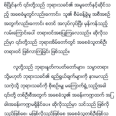
စ္ၿပိဳင္နက္ ၎တို႔သည္ ဘုရားသခင္၏ အမႈေတာ္ႏွင့္ဆိုင္သ
ည့္ အေစခံမႈတြင္လည္းေကာင္း၊ သူ၏ စီမံခန႔္ခြဲမႈ အစီအစဥ္
အတြက္လည္းေကာင္း စတင္ အလုပ္လုပ္ၿပီး မွန္ကန္သည့္
လမ္းေၾကာင္းေပၚ တရားဝင္အစျပဳၾကေလသည္။ ဆိုလိုသ
ည္မွာ ၎တို႔သည္ ဘုရားအိမ္ေတာ္တြင္ အေစခံသူတစ္ဦး
တရားဝင္ ျဖစ္လာၾကျခင္း ျဖစ္သည္။
လူတို႔သည္ ဘုရားႏႈတ္ကပတ္ေတာ္မ်ား၊ သမၼာတရား
သို႔မဟုတ္ ဘုရားသခင္၏ ရည္႐ြယ္ခ်က္မ်ားကို နားမလည္
သကဲ့သို႔ ဘုရားသခင္ကို စိုးစဥ္းမွ် မေၾကာက္႐ြံ႕သည့္အခါ
၎တို႔ တစ္ဦးစီအတြက္ အေစခံသူ၏ အခန္းက႑ထက္ အျ
ခားအခန္းက႑မရွိႏိုင္ေပ။ ဆိုလိုသည္မွာ သင္သည္ ျဖစ္လို
သည္ျဖစ္ေစ၊ မျဖစ္လိုသည္ျဖစ္ေစ အေစခံသူတစ္ဦးျဖစ္သ