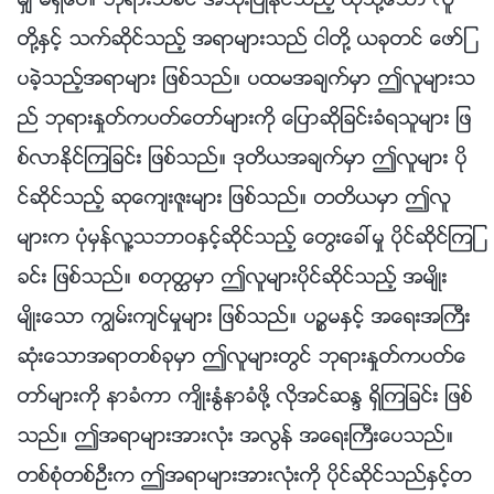
မွ် မရွိေပ။ ဘုရားသခင္ အသုံးျပဳႏိုင္သည့္ ထိုသို႔ေသာ လူ
တို႔ႏွင့္ သက္ဆိုင္သည့္ အရာမ်ားသည္ ငါတို႔ ယခုတင္ ေဖာ္ျ
ပခဲ့သည့္အရာမ်ား ျဖစ္သည္။ ပထမအခ်က္မွာ ဤလူမ်ားသ
ည္ ဘုရားႏႈတ္ကပတ္ေတာ္မ်ားကို ေျပာဆိုျခင္းခံရသူမ်ား ျဖ
စ္လာႏိုင္ၾကျခင္း ျဖစ္သည္။ ဒုတိယအခ်က္မွာ ဤလူမ်ား ပို
င္ဆိုင္သည့္ ဆုေက်းဇူးမ်ား ျဖစ္သည္။ တတိယမွာ ဤလူ
မ်ားက ပုံမွန္လူ႔သဘာဝႏွင့္ဆိုင္သည့္ ေတြးေခၚမႈ ပိုင္ဆိုင္ၾကျ
ခင္း ျဖစ္သည္။ စတုတၳမွာ ဤလူမ်ားပိုင္ဆိုင္သည့္ အမ်ိဳး
မ်ိဳးေသာ ကြၽမ္းက်င္မႈမ်ား ျဖစ္သည္။ ပၪၥမႏွင့္ အေရးအႀကီး
ဆုံးေသာအရာတစ္ခုမွာ ဤလူမ်ားတြင္ ဘုရားႏႈတ္ကပတ္ေ
တာ္မ်ားကို နာခံကာ က်ိဳးႏြံနာခံဖို႔ လိုအင္ဆႏၵ ရွိၾကျခင္း ျဖစ္
သည္။ ဤအရာမ်ားအားလုံး အလြန္ အေရးႀကီးေပသည္။
တစ္စုံတစ္ဦးက ဤအရာမ်ားအားလုံးကို ပိုင္ဆိုင္သည္ႏွင့္တ