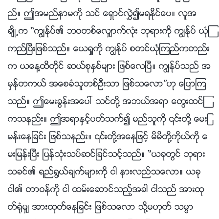
ည္။ ဤအမည္နာမကို သင္ ေရွာင္လႊဲ၍မရႏိုင္ေပ။ လူအ
ခ်ိဳ႕က “ကြၽန္ုပ္၏ ဘဝတစ္ေလွ်ာက္လုံး ဘုရားကို ကြၽန္ုပ္ ယုံၾ
ကည္ၿပီးျဖစ္သည္။ ေယရႈကို ကြၽန္ုပ္ စတင္ယုံၾကည္ကတည္း
က ယေန႔ထိတိုင္ ဆယ္စုႏွစ္မ်ား ျဖစ္ေလၿပီ။ ကြၽန္ုပ္သည္ အ
မွန္တကယ္ အေစခံသူတစ္ဦးသာ ျဖစ္သေလာ”ဟု ေျပာၾက
သည္။ ဤေမးခြန္းအေပၚ သင္တို႔ အဘယ္အရာ ေတြးထင္ၾ
ကသနည္း။ ဤအရာႏွင့္ပတ္သက္၍ မည္သူကို ၎တို႔ ေမးျ
မန္းေနျခင္း ျဖစ္သနည္း။ ၎တို႔အေနျဖင့္ မိမိတို႔ကိုယ္ကို ေ
မးျမန္းၿပီး ျပန္သုံးသပ္ဆင္ျခင္သင့္သည္။ “ယခုတြင္ ဘုရား
သခင္၏ ရည္႐ြယ္ခ်က္မ်ားကို ငါ နားလည္သေလာ။ ယခု
ငါ၏ တာဝန္ကို ငါ ထမ္းေဆာင္သည့္အခါ ငါသည္ အားထု
တ္႐ုံမွ် အားထုတ္ေနျခင္း ျဖစ္သေလာ သို႔မဟုတ္ သမၼာ