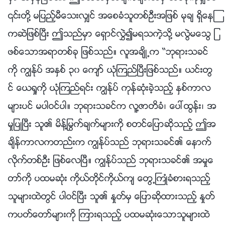
၎တို႔ မျပည့္မီေသးလွ်င္ အေစခံသူတစ္ဦးအျဖစ္ မုခ် ရွိေနၾ
ကဆဲျဖစ္ၿပီး ဤသည္မွာ ေရွာင္လႊဲ၍မရသကဲ့သို႔ မလြဲမေသြ ျ
ဖစ္ေသာအရာတစ္ခု ျဖစ္သည္။ လူအခ်ိဳ႕က “ဘုရားသခင္
ကို ကြၽန္ုပ္ အႏွစ္ ၃၀ ေက်ာ္ ယုံၾကည္ၿပီးျဖစ္သည္။ ယင္းတြ
င္ ေယရႈကို ယုံၾကည္ရင္း ကြၽန္ုပ္ ကုန္ဆုံးခဲ့သည့္ ႏွစ္ကာလ
မ်ားပင္ မပါဝင္ပါ။ ဘုရားသခင္က လူ႔ဇာတိခံ၊ ေပၚထြန္း၊ အ
မႈျပဳၿပီး သူ၏ မိန႔္ႁမြက္ခ်က္မ်ားကို စတင္ေျပာဆိုသည့္ ဤအ
ခ်ိန္ကာလကတည္းက ကြၽန္ုပ္သည္ ဘုရားသခင္၏ ေနာက္
လိုက္တစ္ဦး ျဖစ္ေလၿပီ။ ကြၽန္ုပ္သည္ ဘုရားသခင္၏ အမႈေ
တာ္ကို ပထမဆုံး ကိုယ္တိုင္ကိုယ္က် ေတြ႕ႀကဳံခံစားရသည့္
သူမ်ားထဲတြင္ ပါဝင္ၿပီး သူ၏ ႏႈတ္မွ ေျပာဆိုထားသည့္ ႏႈတ္
ကပတ္ေတာ္မ်ားကို ၾကားရသည့္ ပထမဆုံးေသာသူမ်ားထဲ