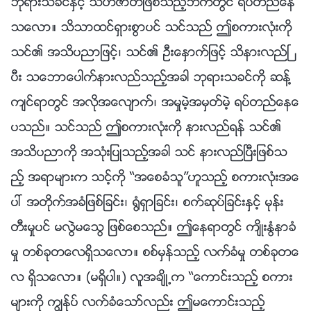
ဘုရားသခင္ႏွင့္ သဟဇာတျဖစ္သည့္ဘက္တြင္ ရပ္တည္ေန
သေလာ။ သိသာထင္ရွားစြာပင္ သင္သည္ ဤစကားလုံးကို
သင္၏ အသိပညာျဖင့္၊ သင္၏ ဦးေႏွာက္ျဖင့္ သိနားလည္ၿ
ပီး သေဘာေပါက္နားလည္သည့္အခါ ဘုရားသခင္ကို ဆန႔္
က်င္ရာတြင္ အလိုအေလ်ာက္၊ အမႈမဲ့အမွတ္မဲ့ ရပ္တည္ေနေ
ပသည္။ သင္သည္ ဤစကားလုံးကို နားလည္ရန္ သင္၏
အသိပညာကို အသုံးျပဳသည့္အခါ သင္ နားလည္ၿပီးျဖစ္သ
ည့္ အရာမ်ားက သင့္ကို “အေစခံသူ”ဟူသည့္ စကားလုံးအေ
ပၚ အတိုက္အခံျဖစ္ျခင္း၊ ႐ြံရွာျခင္း၊ စက္ဆုပ္ျခင္းႏွင့္ မုန္း
တီးမႈပင္ မလြဲမေသြ ျဖစ္ေစသည္။ ဤေနရာတြင္ က်ိဳးႏြံနာခံ
မႈ တစ္ခုတေလရွိသေလာ။ စစ္မွန္သည့္ လက္ခံမႈ တစ္ခုတေ
လ ရွိသေလာ။ (မရွိပါ။) လူအခ်ိဳ႕က “ေကာင္းသည့္ စကား
မ်ားကို ကြၽန္ုပ္ လက္ခံေသာ္လည္း ဤမေကာင္းသည့္