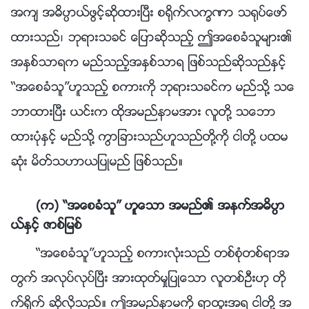
အက် အဓိပၸာယ္ဖြင့္ဆိုထားၿပီး စ႐ိုက္လကၡဏာ သ႐ုပ္ေဖာ္
ထားသည္၊ ဘုရားသခင္ ေျပာဆိုသည့္ ဤအေစခံသူမ်ား၏
အႏွစ္သာရက မည္သည့္အႏွစ္သာရ ျဖစ္သည္ဆိုသည္ႏွင့္
“အေစခံသူ”ဟူသည့္ စကားကို ဘုရားသခင္က မည္သို႔ သေ
ဘာထားၿပီး ယင္းက ထိုအမည္နာမအား လူတို႔ သေဘာ
ထားပုံႏွင့္ မည္သို႔ ကြာျခားသည္ဟူသည္တို႔ကို ငါတို႔ ပထမ
ဆုံး မိတ္သဟာယျပဳမည္ ျဖစ္သည္။
(က) “အေစခံသူ” ဟူေသာ အမည္၏ အနက္အဓိပၸာ
ယ္ႏွင့္ ဇာစ္ျမစ္
“အေစခံသူ”ဟူသည့္ စကားလုံးသည္ တစ္စုံတစ္ရာအ
တြက္ အလုပ္လုပ္ၿပီး အားထုတ္မႈျပဳေသာ လူတစ္ဦးဟု တို
က္႐ိုက္ ဆိုလိုသည္။ ဤအမည္နာမကို ရာထူးအရ ငါတို႔ အ