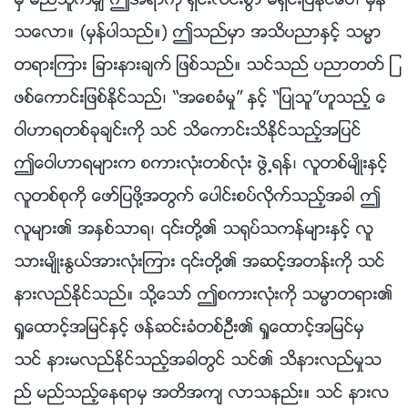
မွ မည္သူကမွ် ဤအရာကို ရွင္းလင္းစြာ မရွင္းျပႏိုင္ေပ၊ မွန္
သေလာ။ (မွန္ပါသည္။) ဤသည္မွာ အသိပညာႏွင့္ သမၼာ
တရားၾကား ျခားနားခ်က္ ျဖစ္သည္။ သင္သည္ ပညာတတ္ ျ
ဖစ္ေကာင္းျဖစ္ႏိုင္သည္၊ “အေစခံမႈ” ႏွင့္ “ျပဳသူ”ဟူသည့္ ေ
ဝါဟာရတစ္ခုခ်င္းကို သင္ သိေကာင္းသိႏိုင္သည့္အျပင္
ဤေဝါဟာရမ်ားက စကားလုံးတစ္လုံး ဖြဲ႕ရန္၊ လူတစ္မ်ိဳးႏွင့္
လူတစ္စုကို ေဖာ္ျပဖို႔အတြက္ ေပါင္းစပ္လိုက္သည့္အခါ ဤ
လူမ်ား၏ အႏွစ္သာရ၊ ၎တို႔၏ သ႐ုပ္သကန္မ်ားႏွင့္ လူ
သားမ်ိဳးႏြယ္အားလုံးၾကား ၎တို႔၏ အဆင့္အတန္းကို သင္
နားလည္ႏိုင္သည္။ သို႔ေသာ္ ဤစကားလုံးကို သမၼာတရား၏
ရႈေထာင့္အျမင္ႏွင့္ ဖန္ဆင္းခံတစ္ဦး၏ ရႈေထာင့္အျမင္မွ
သင္ နားမလည္ႏိုင္သည့္အခါတြင္ သင္၏ သိနားလည္မႈသ
ည္ မည္သည့္ေနရာမွ အတိအက် လာသနည္း။ သင္ နားလ