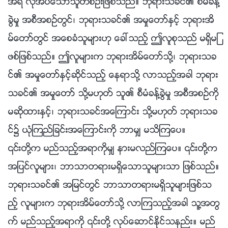
အရ လိုအပ္ေသာသူတစ္ဦးျဖစ္သည္။ ဘုရားသခင္၏ စီမံခန႔္
ခြဲမႈ အစီအစဥ္တြင္၊ ဘုရားသခင္၏ အမႈေတာ္ႏွင့္ ဘုရားအိ
မ္ေတာ္တြင္ အေစခံသူမ်ားဟု ေခၚသည့္ ဤလူစုသည္ မရွိမျ
ဖစ္ျဖစ္သည္။ ဤလူမ်ားက ဘုရားအိမ္ေတာ္သို႔၊ ဘုရားသခ
င္၏ အမႈေတာ္ႏွင့္ဆိုင္သည့္ ေနရာသို႔ လာသည့္အခါ ဘုရား
သခင္၏ အမႈေတာ္ သို႔မဟုတ္ သူ၏ စီမံခန႔္ခြဲမႈ အစီအစဥ္ကို
မဆိုထားႏွင့္၊ ဘုရားသခင္အေၾကာင္း သို႔မဟုတ္ ဘုရားသခ
င္၌ ယုံၾကည္ျခင္းအေၾကာင္းကို ဘာမွ် မသိၾကေပ။
၎တို႔က မည္သည့္အရာကိုမွ် နားမလည္ၾကေပ။ ၎တို႔က
အျပင္လူမ်ား၊ ဘာသာတရားမရွိေသာသူမ်ားသာ ျဖစ္သည္။
ဘုရားသခင္၏ အျမင္တြင္ ဘာသာတရားမရွိသူမ်ားျဖစ္သ
ည့္ လူမ်ားက ဘုရားအိမ္ေတာ္သို႔ လာၾကသည့္အခါ သူ႔အတြ
က္ မည္သည့္အရာကို ၎တို႔ လုပ္ေဆာင္ႏိုင္သနည္း။ မည္