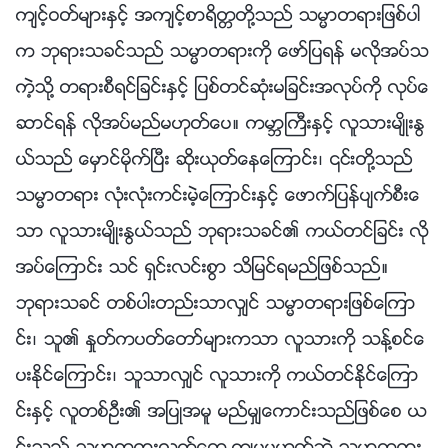
က်င့္ဝတ္မ်ားႏွင့္ အက်င့္စာရိတၱတို႔သည္ သမၼာတရားျဖစ္ပါ
က ဘုရားသခင္သည္ သမၼာတရားကို ေဖာ္ျပရန္ မလိုအပ္သ
ကဲ့သို႔ တရားစီရင္ျခင္းႏွင့္ ျပစ္တင္ဆုံးမျခင္းအလုပ္ကို လုပ္ေ
ဆာင္ရန္ လိုအပ္မည္မဟုတ္ေပ။ ကမာၻႀကီးႏွင့္ လူသားမ်ိဳးႏြ
ယ္သည္ ေမွာင္မိုက္ၿပီး ဆိုးယုတ္ေနေၾကာင္း၊ ၎တို႔သည္
သမၼာတရား လုံးလုံးကင္းမဲ့ေၾကာင္းႏွင့္ ေဖာက္ျပန္ပ်က္စီးေ
သာ လူသားမ်ိဳးႏြယ္သည္ ဘုရားသခင္၏ ကယ္တင္ျခင္း လို
အပ္ေၾကာင္း သင္ ရွင္းလင္းစြာ သိျမင္ရမည္ျဖစ္သည္။
ဘုရားသခင္ တစ္ပါးတည္းသာလွ်င္ သမၼာတရားျဖစ္ေၾကာ
င္း၊ သူ၏ ႏႈတ္ကပတ္ေတာ္မ်ားကသာ လူသားကို သန႔္စင္ေ
ပးႏိုင္ေၾကာင္း၊ သူသာလွ်င္ လူသားကို ကယ္တင္ႏိုင္ေၾကာ
င္းႏွင့္ လူတစ္ဦး၏ အျပဳအမူ မည္မွ်ေကာင္းသည္ျဖစ္ေစ ယ