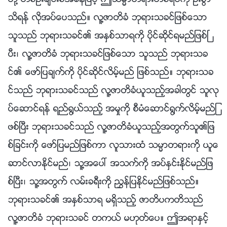
သိရန္ လိုအပ္ေပသည္။ လူ႔ဇာတိခံ ဘုရားသခင္ျဖစ္ေသာ
သူသည္ ဘုရားသခင္၏ အႏွစ္သာရကို ပိုင္ဆိုင္ရမည္ျဖစ္ၿ
ပီး၊ လူ႔ဇာတိခံ ဘုရားသခင္ျဖစ္ေသာ သူသည္ ဘုရားသခ
င္၏ ေဖာ္ျပခ်က္ကို ပိုင္ဆိုင္လိမ့္မည္ ျဖစ္သည္။ ဘုရားသခ
င္သည္ ဘုရားသခင္သည္ လူ႔ဇာတိခံယူသည့္အခါတြင္ သူလု
ပ္ေဆာင္ရန္ ရည္႐ြယ္သည့္ အမႈကို စီမံေဆာင္႐ြက္လိမ့္မည္ျ
ဖစ္ၿပီး ဘုရားသခင္သည္ လူ႔ဇာတိခံယူသည့္အတြက္သူ၏ျဖ
စ္ျခင္းကို ေဖာ္ျပမည္ျဖစ္ကာ လူသားထံ သမၼာတရားကို ယူေ
ဆာင္လာႏိုင္မည္၊ သူ႔အေပၚ အသက္ကို အပ္ႏွင္းႏိုင္မည္ျဖ
စ္ၿပီး၊ သူ႔အတြက္ လမ္းခရီးကို ၫႊန္ျပႏိုင္မည္ျဖစ္သည္။
ဘုရားသခင္၏ အႏွစ္သာရ မရွိသည့္ ဇာတိပကတိသည္
လူ႔ဇာတိခံ ဘုရားသခင္ တကယ္ မဟုတ္ေပ။ ဤအရာႏွင့္