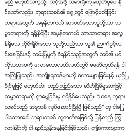
မည္ မဟုတ္သကဲ့သို႔၊ သင့္အဖို႔ သမား႐ိုးက်မဟုတ္ပုံေပၚႏို
င္ေသာ္လည္း၊ ဘုရားသခင္၏ ေရွ႕တြင္ ေျဖာင့္မတ္ျခင္း
တရားအတြက္ အမွန္တကယ္ ဆာငတ္ေသာသူတို႔သာ သ
မၼာတရားကို ရရွိႏိုင္ၿပီး အမွန္တကယ္ ဘာသာတရား အလြ
န္႐ိုေသ ကိုင္းရႈိင္းေသာ သူတို႔သည္သာ သူ၏ ဉာဏ္ပြင့္လ
င္းေစျခင္းႏွင့္ လမ္းျပမႈကို ခံရႏိုင္သည့္အတြက္ သင္၏ ပင္
ကိုသဘာဝကို ေလာေလာလတ္လတ္တြင္ မေဖာ္ထုတ္ရန္ ငါ
အႀကံျပဳသည္။ အက်ိဳးရလဒ္မ်ားကို စကားမ်ားျခင္းႏွင့္ ယွဥ္ၿ
ပိဳင္မႈျဖင့္ မဟုတ္ဘဲ၊ တည္ၾကည္ေသာ ဆိတ္ၿငိမ္မႈအားျဖင့္
သမၼာတရားကို ရွာေဖြျခင္းမွ ရရွိႏိုင္ေပသည္။ “ယေန႔ ဘုရား
သခင္သည္ အမႈသစ္ လုပ္ေဆာင္ၿပီးၿပီ ျဖစ္သည္” ဟု ငါေျ
ပာေသာအခါ ဘုရားသခင္ လူ႔ဇာတိအျဖစ္သို႔ ျပန္လည္ ႂကြ
လာျခင္းကို ငါ ရည္ၫႊန္းေနျခင္းျဖစ္သည္။ ဤစကားမ်ားက