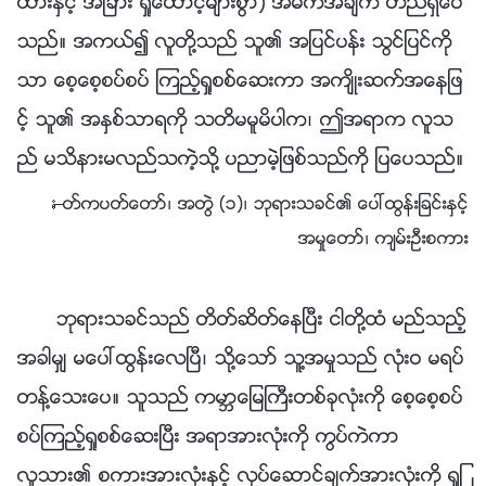
ထားႏွင့္ အျခား ရႈေထာင့္မ်ားစြာ) အဓိကအခ်က္ တည္ရွိေပ
သည္။ အကယ္၍ လူတို႔သည္ သူ၏ အျပင္ပန္း သြင္ျပင္ကို
သာ ေစ့ေစ့စပ္စပ္ ၾကည့္ရႈစစ္ေဆးကာ အက်ိဳးဆက္အေနျဖ
င့္ သူ၏ အႏွစ္သာရကို သတိမမူမိပါက၊ ဤအရာက လူသ
ည္ မသိနားမလည္သကဲ့သို႔ ပညာမဲ့ျဖစ္သည္ကို ျပေပသည္။
—ႏႈတ္ကပတ္ေတာ္၊ အတြဲ (၁)၊ ဘုရားသခင္၏ ေပၚထြန္းျခင္းႏွင့္
အမႈေတာ္၊ က်မ္းဦးစကား
ဘုရားသခင္သည္ တိတ္ဆိတ္ေနၿပီး ငါတို႔ထံ မည္သည့္
အခါမွ် မေပၚထြန္းေလၿပီ၊ သို႔ေသာ္ သူ႔အမႈသည္ လုံးဝ မရပ္
တန႔္ေသးေပ။ သူသည္ ကမာၻေျမႀကီးတစ္ခုလုံးကို ေစ့ေစ့စပ္
စပ္ၾကည့္ရႈစစ္ေဆးၿပီး အရာအားလုံးကို ကြပ္ကဲကာ
လူသား၏ စကားအားလုံးႏွင့္ လုပ္ေဆာင္ခ်က္အားလုံးကို ရႈျ