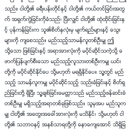
သည္။ ငါတို႔၏ ခရီးပန္းတိုင္ႏွင့္ ငါတို႔၏ ကယ္တင္ျခင္းအတြ
က္ အရွက္ကြဲျခင္းကိုခံသည္၊ ၿပီးလွ်င္ ငါတို႔၏ ထုံထိုင္းျခင္းႏွ
င့္ ပုန္ကန္ျခင္းက သူ၏စိတ္ႏွလုံးမွ မ်က္ရည္မ်ားႏွင့္ ေသြး
မ်ားကို က်ေစသည္။ မည္သည့္သာမန္လူတစ္ဦးမွ် ဤ
သို႔ေသာ ျဖစ္ျခင္းႏွင့္ အရာအားလုံးကို မပိုင္ဆိုင္သကဲ့သို႔ ေ
ဖာက္ျပန္ပ်က္စီးေသာ မည္သည့္လူသားတစ္ဦးကမွ် ယင္း
တို႔ကို မပိုင္ဆိုင္ႏိုင္ေပ သို႔မဟုတ္ မရရွိႏိုင္ေပ။ သူ႔တြင္ မည္
သည့္ သာမန္လူကမွ် မပိုင္ဆိုင္သည့္ သည္းခံျခင္းႏွင့္ စိတ္ရွ
ည္ျခင္းတို႔ ရွိၿပီး သူ႔ခ်စ္ျခင္းေမတၱာသည္ မည္သည့္ဖန္ဆင္းခံ
တစ္ဦးမွ် မရွိသည့္အရာတစ္ခုျဖစ္သည္။ သူမွအပ မည္သူက
မွ် ငါတို႔၏ အေတြးအေခၚအားလုံးကို မသိႏိုင္၊ သို႔မဟုတ္ ငါ
တို႔၏ သဘာဝႏွင့္ အႏွစ္သာရတို႔ကို ေနာေက်ေအာင္ သိရွိျခ