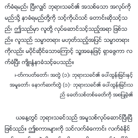
က္ခံရမည္၊ ၿပီးလွ်င္ ဘုရားသခင္၏ အသစ္ေသာ အလုပ္ကို
မည္သို႔ နာခံရမည္တို႔ကို သင့္ကိုယ္သင္ ေတာင္းဆိုသင့္သ
ည္၊ ဤသည္မွာ လူတို႔ လုပ္ေဆာင္သင့္သည့္အရာ ျဖစ္သ
ည္။ လူသည္ သမၼာတရား မဟုတ္သည့္အျပင္ သမၼာတရား
ကိုလည္း မပိုင္ဆိုင္ေသာေၾကာင့္ သူ႔အေနျဖင့္ ရွာေဖြကာ လ
က္ခံၿပီး က်ိဳးႏြံနာခံသင့္ေပသည္။
—ႏႈတ္ကပတ္ေတာ္၊ အတြဲ (၁)၊ ဘုရားသခင္၏ ေပၚထြန္းျခင္းႏွင့္
အမႈေတာ္၊ ေနာက္ဆက္တြဲ (၁)- ဘုရားသခင္၏ ေပၚထြန္းျခင္းသ
ည္ ေခတ္သစ္တစ္ေခတ္ကို အစျပဳခဲ့၏
ယေန႔တြင္ ဘုရားသခင္သည္ အမႈသစ္လုပ္ေဆာင္ၿပီးၿပီ
ျဖစ္သည္။ ဤစကားမ်ားကို သင္လက္ခံေကာင္း လက္ခံႏိုင္