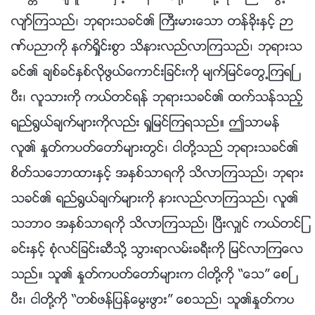
လ်ာ္ၾကသည္၊ ဘုရားသခင္၏ ႀကီးမားေသာ တန္ခိုးႏွင့္ ဉာ
ဏ္ပညာကို နက္ရႈိင္းစြာ သိနားလည္လာၾကသည္၊ ဘုရားသ
ခင္၏ ခ်စ္ခင္ႏွစ္လိုဖြယ္ေကာင္းျခင္းကို မ်က္ျမင္ေတြ႕ၾကရၿ
ပီး၊ လူသားကို ကယ္တင္ရန္ ဘုရားသခင္၏ ထက္သန္သည့္
ရည္႐ြယ္ခ်က္မ်ားကိုလည္း ရႈျမင္ၾကရသည္။ ဤသာမန္
လူ၏ ႏႈတ္ကပတ္ေတာ္မ်ားတြင္၊ ငါတို႔သည္ ဘုရားသခင္၏
စိတ္သေဘာထားႏွင့္ အႏွစ္သာရကို သိလာၾကသည္၊ ဘုရား
သခင္၏ ရည္႐ြယ္ခ်က္မ်ားကို နားလည္လာၾကသည္၊ လူ၏
သဘာဝ အႏွစ္သာရကို သိလာၾကသည္၊ ၿပီးလွ်င္ ကယ္တင္ျ
ခင္းႏွင့္ စုံလင္ျခင္းဆီသို႔ သြားရာလမ္းခရီးကို ျမင္လာၾကေလ
သည္။ သူ၏ ႏႈတ္ကပတ္ေတာ္မ်ားက ငါတို႔ကို “ေသ” ေစၿ
ပီး၊ ငါတို႔ကို “တစ္ဖန္ျပန္ေမြးဖြား” ေစသည္၊ သူ၏ႏႈတ္ကပ