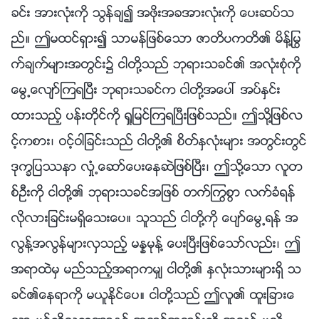
ခင္း အားလုံးကို သြန္ခ်၍ အဖိုးအခအားလုံးကို ေပးဆပ္သ
ည္။ ဤမထင္ရွား၍ သာမန္ျဖစ္ေသာ ဇာတိပကတိ၏ မိန္႔ႁမြ
က္ခ်က္မ်ားအတြင္း၌ ငါတို႔သည္ ဘုရားသခင္၏ အလုံးစုံကို
ေမြ႕ေလ်ာ္ၾကရၿပီး ဘုရားသခင္က ငါတို႔အေပၚ အပ္ႏွင္း
ထားသည့္ ပန္းတိုင္ကို ရႈျမင္ၾကရၿပီးျဖစ္သည္။ ဤသို႔ျဖစ္လ
င့္ကစား၊ ဝင့္ဝါျခင္းသည္ ငါတို႔၏ စိတ္ႏွလုံးမ်ား အတြင္းတြင္
ဒုကၡျပႆနာ လႈံ႕ေဆာ္ေပးေနဆဲျဖစ္ၿပီး၊ ဤသို႔ေသာ လူတ
စ္ဦးကို ငါတို႔၏ ဘုရားသခင္အျဖစ္ တက္ႂကြစြာ လက္ခံရန္
လိုလားျခင္းမရွိေသးေပ။ သူသည္ ငါတို႔ကို ေပ်ာ္ေမြ႕ရန္ အ
လြန႔္အလြန္မ်ားလွသည့္ မႏၷမုန႔္ ေပးၿပီးျဖစ္ေသာ္လည္း၊ ဤ
အရာထဲမွ မည္သည့္အရာကမွ် ငါတို႔၏ ႏွလုံးသားမ်ားရွိ သ
ခင္၏ေနရာကို မယူႏိုင္ေပ။ ငါတို႔သည္ ဤလူ၏ ထူးျခားေ