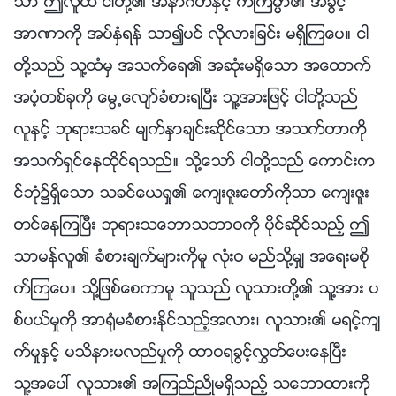
သာ ဤလူထံ ငါတို႔၏ အနာဂတ္ႏွင့္ ကံၾကမၼာ၏ အခြင့္
အာဏာကို အပ္ႏွံရန္ သာ၍ပင္ လိုလားျခင္း မရွိၾကေပ။ ငါ
တို႔သည္ သူ႔ထံမွ အသက္ေရ၏ အဆုံးမရွိေသာ အေထာက္
အပံ့တစ္ခုကို ေမြ႕ေလ်ာ္ခံစားရၿပီး သူ႔အားျဖင့္ ငါတို႔သည္
လူႏွင့္ ဘုရားသခင္ မ်က္ႏွာခ်င္းဆိုင္ေသာ အသက္တာကို
အသက္ရွင္ေနထိုင္ရသည္။ သို႔ေသာ္ ငါတို႔သည္ ေကာင္းက
င္ဘုံ၌ရွိေသာ သခင္ေယရႈ၏ ေက်းဇူးေတာ္ကိုသာ ေက်းဇူး
တင္ေနၾကၿပီး ဘုရားသေဘာသဘာဝကို ပိုင္ဆိုင္သည့္ ဤ
သာမန္လူ၏ ခံစားခ်က္မ်ားကိုမူ လုံးဝ မည္သို႔မွ် အေရးမစို
က္ၾကေပ။ သို႔ျဖစ္ေစကာမူ သူသည္ လူသားတို႔၏ သူ႔အား ပ
စ္ပယ္မႈကို အာ႐ုံမခံစားႏိုင္သည့္အလား၊ လူသား၏ မရင့္က်
က္မႈႏွင့္ မသိနားမလည္မႈကို ထာဝရခြင့္လႊတ္ေပးေနၿပီး
သူ႔အေပၚ လူသား၏ အၾကည္ညိဳမရွိသည့္ သေဘာထားကို