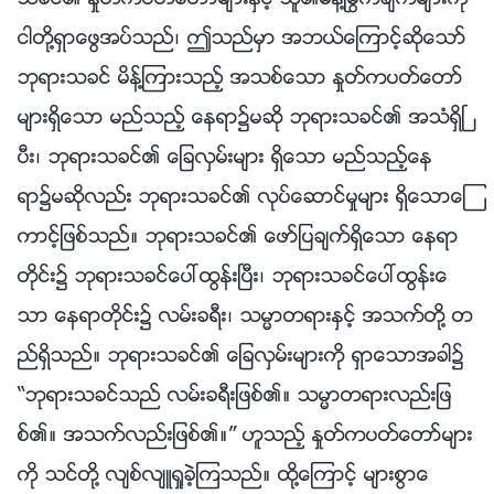
ငါတို႔ရွာေဖြအပ္သည္၊ ဤသည္မွာ အဘယ္ေၾကာင့္ဆိုေသာ္
ဘုရားသခင္ မိန္႔ၾကားသည့္ အသစ္ေသာ ႏႈတ္ကပတ္ေတာ္
မ်ားရွိေသာ မည္သည့္ ေနရာ၌မဆို ဘုရားသခင္၏ အသံရွိၿ
ပီး၊ ဘုရားသခင္၏ ေျခလွမ္းမ်ား ရွိေသာ မည္သည့္ေန
ရာ၌မဆိုလည္း ဘုရားသခင္၏ လုပ္ေဆာင္မႈမ်ား ရွိေသာေၾ
ကာင့္ျဖစ္သည္။ ဘုရားသခင္၏ ေဖာ္ျပခ်က္ရွိေသာ ေနရာ
တိုင္း၌ ဘုရားသခင္ေပၚထြန္းၿပီး၊ ဘုရားသခင္ေပၚထြန္းေ
သာ ေနရာတိုင္း၌ လမ္းခရီး၊ သမၼာတရားႏွင့္ အသက္တို႔ တ
ည္ရွိသည္။ ဘုရားသခင္၏ ေျခလွမ္းမ်ားကို ရွာေသာအခါ၌
“ဘုရားသခင္သည္ လမ္းခရီးျဖစ္၏။ သမၼာတရားလည္းျဖ
စ္၏။ အသက္လည္းျဖစ္၏။” ဟူသည့္ ႏႈတ္ကပတ္ေတာ္မ်ား
ကို သင္တို႔ လ်စ္လ်ဴရႈခဲ့ၾကသည္။ ထို႔ေၾကာင့္ မ်ားစြာေ