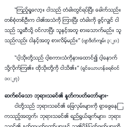
“ၾကည့္ရႈေလာ့။ ငါသည္ တံခါးတြင္ရပ္ၿပီး ေခါက္သည္။
တစ္စုံတစ္ဦးက ငါ၏အသံကို ၾကားၿပီး တံခါးကို ဖြင့္လွ်င္ ငါ
သည္ သူ႔ဆီသို႔ ဝင္လာၿပီး သူႏွင့္အတူ စားေသာက္မည္။ သူ
သည္လည္း ငါႏွင့္အတူ စားလိမ့္မည္။”
(ဗ်ာဒိတ္က်မ္း ၃:၂၀)
“ငါ့သိုးတို႔သည္ ငါ့စကားသံကိုနားေထာင္၍ ငါ့ေနာက္
သို႔လိုက္ၾက၏။ ထိုသိုးတို႔ကို ငါသိ၏။”
(ရွင္ေယာဟန္ခရစ္ဝင္
၁၀:၂၇)
ဆက္စပ္ေသာ ဘုရားသခင္၏ ႏႈတ္ကပတ္ေတာ္မ်ား-
ငါတို႔သည္ ဘုရားသခင္၏ ေျခလွမ္းမ်ားကို ရွာေဖြေနၾ
ကသည့္အတြက္၊ ဘုရားသခင္၏ ရည္႐ြယ္ခ်က္မ်ား၊ ဘုရား
သခင္၏ ႏႈတ္ကပတ္ေတာ္မ်ားႏွင့္ သူ၏မိန္႔ႁမြက္ခ်က္မ်ားကို