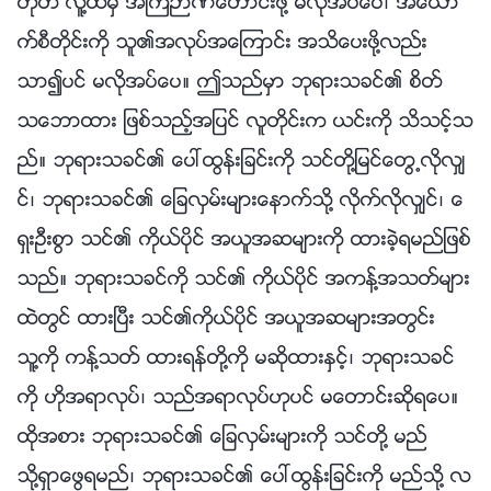
ဟုတ္ လူ႔ထံမွ အႀကံဉာဏ္ေတာင္းဖို႔ မလိုအပ္ေပ၊ အေယာ
က္စီတိုင္းကို သူ၏အလုပ္အေၾကာင္း အသိေပးဖို႔လည္း
သာ၍ပင္ မလိုအပ္ေပ။ ဤသည္မွာ ဘုရားသခင္၏ စိတ္
သေဘာထား ျဖစ္သည့္အျပင္ လူတိုင္းက ယင္းကို သိသင့္သ
ည္။ ဘုရားသခင္၏ ေပၚထြန္းျခင္းကို သင္တို႔ျမင္ေတြ႕လိုလွ်
င္၊ ဘုရားသခင္၏ ေျခလွမ္းမ်ားေနာက္သို႔ လိုက္လိုလွ်င္၊ ေ
ရွးဦးစြာ သင္၏ ကိုယ္ပိုင္ အယူအဆမ်ားကို ထားခဲ့ရမည္ျဖစ္
သည္။ ဘုရားသခင္ကို သင္၏ ကိုယ္ပိုင္ အကန္႔အသတ္မ်ား
ထဲတြင္ ထားၿပီး သင္၏ကိုယ္ပိုင္ အယူအဆမ်ားအတြင္း
သူ႔ကို ကန္႔သတ္ ထားရန္တို႔ကို မဆိုထားႏွင့္၊ ဘုရားသခင္
ကို ဟိုအရာလုပ္၊ သည္အရာလုပ္ဟုပင္ မေတာင္းဆိုရေပ။
ထိုအစား ဘုရားသခင္၏ ေျခလွမ္းမ်ားကို သင္တို႔ မည္
သို႔ရွာေဖြရမည္၊ ဘုရားသခင္၏ ေပၚထြန္းျခင္းကို မည္သို႔ လ