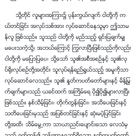
သို႔တိုင္ လူမ်ားအၾကား၌ ပုန္းကြယ္လ်က္ ငါတို႔ကို က
ယ္တင္ျခင္း အလုပ္သစ္အား လုပ္ေဆာင္ေနသူမွာ ဤသာမ
န္လူ ျဖစ္သည္။ သူသည္ ငါတို႔ကို မည္သည့္ ရွင္းျပခ်က္မွ်
မေပးသကဲ့သို႔၊ အဘယ္ေၾကာင့္ ႂကြလာၿပီးျဖစ္သည္ကိုလည္း
ငါတို႔ကို မေျပာျပေပ၊ သို႔ေသာ္ သူ၏အစီအစဥ္ႏွင့္ သူ၏လု
ပ္႐ိုးလုပ္စဥ္တို႔အတိုင္း သူလုပ္ရန္ရည္႐ြယ္သည့္ အမႈကိုသာ
လုပ္ေဆာင္ေလသည္။ သူ၏ ႏႈတ္ကပတ္ေတာ္မ်ားႏွင့္ မိန္႔ႁမြ
က္ခ်က္မ်ားသည္ ယခင္ထက္ အႀကိမ္ေရ ပို၍ပို၍မ်ားလာၿပီး
ျဖစ္သည္။ ႏွစ္သိမ့္ျခင္း၊ တိုက္တြန္းျခင္း၊ အသိေပးျခင္းႏွင့္
သတိေပးျခင္းမွသည္ အျပစ္တင္ျခင္းႏွင့္ ဆုံးမပဲ့ျပင္ျခင္း
တို႔အထိ၊ သိမ္ေမြ႕ကာ သာယာညင္းေပ်ာင္းေသာ ေလသံမွ
သည္ ခက္ထန္၍ ဘုန္းအာႏုေဘာ္ရွိေသာ ႏႈတ္ကပတ္ေတာ္