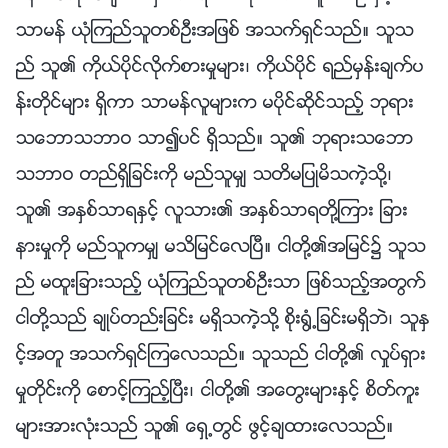
သာမန္ ယုံၾကည္သူတစ္ဦးအျဖစ္ အသက္ရွင္သည္။ သူသ
ည္ သူ၏ ကိုယ္ပိုင္လိုက္စားမႈမ်ား၊ ကိုယ္ပိုင္ ရည္မွန္းခ်က္ပ
န္းတိုင္မ်ား ရွိကာ သာမန္လူမ်ားက မပိုင္ဆိုင္သည့္ ဘုရား
သေဘာသဘာဝ သာ၍ပင္ ရွိသည္။ သူ၏ ဘုရားသေဘာ
သဘာဝ တည္ရွိျခင္းကို မည္သူမွ် သတိမျပဳမိသကဲ့သို႔၊
သူ၏ အႏွစ္သာရႏွင့္ လူသား၏ အႏွစ္သာရတို႔ၾကား ျခား
နားမႈကို မည္သူကမွ် မသိျမင္ေလၿပီ။ ငါတို႔၏အျမင္၌ သူသ
ည္ မထူးျခားသည့္ ယုံၾကည္သူတစ္ဦးသာ ျဖစ္သည့္အတြက္
ငါတို႔သည္ ခ်ဳပ္တည္းျခင္း မရွိသကဲ့သို႔ စိုး႐ြံ႕ျခင္းမရွိဘဲ၊ သူႏွ
င့္အတူ အသက္ရွင္ၾကေလသည္။ သူသည္ ငါတို႔၏ လႈပ္ရွား
မႈတိုင္းကို ေစာင့္ၾကည့္ၿပီး၊ ငါတို႔၏ အေတြးမ်ားႏွင့္ စိတ္ကူး
မ်ားအားလုံးသည္ သူ၏ ေရွ႕တြင္ ဖြင့္ခ်ထားေလသည္။