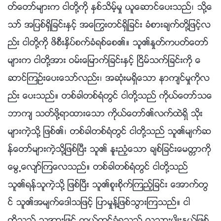
တ္ေတာ္မ်ားက ငါတို႔ကို ႏွစ္သိမ့္မႈ ယူေဆာင္ေပးသည္၊ သို႔ေ
သာ္ အျပစ္ရွိျခင္းႏွင့္ အေႂကြးတင္ရွိျခင္း ခံစားခ်က္တို႔ျဖင့္လ
ည္း ငါတို႔ကို ဖိစီးႏွိပ္စက္ခံရစ္ေစ၏။ သူ၏ႏႈတ္ကပတ္ေတာ္
မ်ားက ငါတို႔အား ဝမ္းေျမာက္ျခင္းႏွင့္ ၿငိမ္သက္ျခင္းကို ေ
ဆာင္ၾကဥ္းေပးေသာ္လည္း၊ အဆုံးမရွိေသာ နာက်င္မႈကိုလ
ည္း ေပးသည္။ တစ္ခါတစ္ရံတြင္ ငါတို႔သည္ ကိုယ္ေတာ္သေ
ဘာက် သတ္ဖို႔ရာထားေသာ ကိုယ္ေတာ္၏လက္ထဲရွိ သိုး
မ်ားကဲ့သို႔ ျဖစ္၏၊ တစ္ခါတစ္ရံတြင္ ငါတို႔သည္ သူ၏မ်က္ဆ
န္ေတာ္မ်ားကဲ့သို႔ျဖစ္ၿပီး သူ၏ ႏူးညံ့ေသာ ခ်စ္ျခင္းေမတၱာကို
ေမြ႕ေလ်ာ္ၾကေလသည္။ တစ္ခါတစ္ရံတြင္ ငါတို႔သည္
သူ၏ရန္သူကဲ့သို႔ ျဖစ္ၿပီး သူ၏စူးစိုက္ၾကည့္ျခင္း ေအာက္တြ
င္ သူ၏အမ်က္ေဒါသျဖင့္ ျပာမႈန႔္ျဖစ္သြားၾကသည္။ ငါ
တို႔သည္ သူ႔အားျဖင့္ ကယ္တင္ခံရသည့္ လူသားမ်ိဳးႏြယ္ျဖစ္