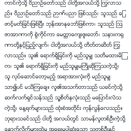
ကာင္ကဲ့သို႔ ဝိညာဥ္ေတာ္သည္ ငါတို႔အလယ္သို႔ ႂကြလာသ
ည္။ ဝိညာဥ္ေတာ္သည္ ဉာဏ္ပညာ ျဖစ္သည္၊ သူသည္ ေျ
ဖာင့္မတ္ျခင္းျဖစ္ၿပီး ဘုန္းအာႏုေဘာ္ျဖစ္ကာ၊ သူသည္ ၾသ
ဇာအာဏာကို စြဲကိုင္ကာ ေမတၱာေက်းဇူးေတာ္၊ သနားက႐ု
ဏာတို႔ႏွင့္ျပည့္လ်က္၊ ငါတို႔အလယ္သို႔ တိတ္တဆိတ္ ႂကြ
လာသည္။ သူ၏ ေရာက္ရွိျခင္းကို မည္သူမွ် သတိမထားမိၾ
က၊ သူ၏ ေရာက္ရွိျခင္းကို မည္သူမွ်မႀကိဳဆိုၾကသကဲ့သို႔၊
သူ လုပ္ေဆာင္ေတာ့မည့္ အရာအားလုံးကို မည္သူမွ်
သာ၍ပင္ မသိၾကေခ်။ လူ၏အသက္တာသည္ ယခင္ကဲ့သို႔
ဆက္လက္ရွင္သန္သည္ သူ႔စိတ္ႏွလုံးသည္ မေျပာင္းလဲသ
ကဲ့သို႔၊ ေန႔ရက္မ်ားသည္ ထုံးစံအတိုင္း ကုန္လြန္ေလသည္။
ဘုရားသခင္သည္ ငါတို႔ အလယ္တြင္ သာမန္လူတစ္ဦးကဲ့သို႔
ေနာက္လိုက္မ်ားထဲမွ အေရးမပါဆုံးေသာ သူတစ္ဦးႏွင့္