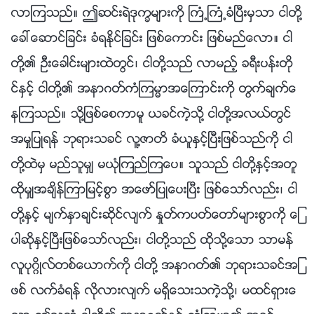
လာၾကသည္။ ဤဆင္းရဲဒုကၡမ်ားကို ႀကံ့ႀကံ့ခံၿပီးမွသာ ငါတို႔
ေခၚေဆာင္ျခင္း ခံရႏိုင္ျခင္း ျဖစ္ေကာင္း ျဖစ္မည္ေလာ။ ငါ
တို႔၏ ဦးေခါင္းမ်ားထဲတြင္၊ ငါတို႔သည္ လာမည့္ ခရီးပန္းတို
င္ႏွင့္ ငါတို႔၏ အနာဂတ္ကံၾကမၼာအေၾကာင္းကို တြက္ခ်က္ေ
နၾကသည္။ သို႔ျဖစ္ေစကာမူ ယခင္ကဲ့သို႔ ငါတို႔အလယ္တြင္
အမႈျပဳရန္ ဘုရားသခင္ လူ႔ဇာတိ ခံယူႏွင့္ၿပီးျဖစ္သည္ကို ငါ
တို႔ထဲမွ မည္သူမွ် မယုံၾကည္ၾကေပ။ သူသည္ ငါတို႔ႏွင့္အတူ
ထိုမွ်အခ်ိန္ၾကာျမင့္စြာ အေဖာ္ျပဳေပးၿပီး ျဖစ္ေသာ္လည္း၊ ငါ
တို႔ႏွင့္ မ်က္ႏွာခ်င္းဆိုင္လ်က္ ႏႈတ္ကပတ္ေတာ္မ်ားစြာကို ေျ
ပာဆိုႏွင့္ၿပီးျဖစ္ေသာ္လည္း၊ ငါတို႔သည္ ထိုသို႔ေသာ သာမန္
လူပုဂၢိဳလ္တစ္ေယာက္ကို ငါတို႔ အနာဂတ္၏ ဘုရားသခင္အျ
ဖစ္ လက္ခံရန္ လိုလားလ်က္ မရွိေသးသကဲ့သို႔၊ မထင္ရွားေ