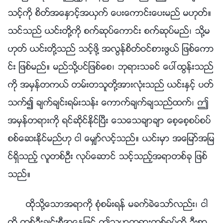
သင့္ကို စိတ္အေႏွာင့္အယွက္ ေပးေကာင္းေပးမည္ မဟုတ္။
သင္သည္ ယင္းတို႔ကို စက္ဆုပ္ေကာင္း စက္ဆုပ္မည္၊ သို႔မ
ဟုတ္ ယင္းတို႔သည္ သင့္ဖို႔ အလြန္စိတ္ဝင္စားဖြယ္ ျဖစ္ေကာ
င္း ျဖစ္မည္။ မည္သို႔ပင္ျဖစ္ေစ၊ ဘုရားသခင္ ေပၚထြန္းသည္
ကို အမွန္တကယ္ တမ္းတသူတို႔အားလုံးသည္ ယင္းႏွင့္ ပတ္
သက္၍ ခ်က္ခ်င္းရမ္းသန္း ေကာက္ခ်က္ခ်သည္ထက္၊ ဤ
အမွန္တရားကို ရင္ဆိုင္ႏိုင္ၿပီး ေသေသခ်ာခ်ာ ေစ့ေစ့စပ္စပ္
စစ္ေဆးႏိုင္မည္ဟု ငါ ေမွ်ာ္လင့္သည္။ ယင္းမွာ အေျမာ္အျမ
င္ရွိသည့္ လူတစ္ဦး လုပ္ေဆာင္ သင့္သည့္အရာတစ္ခု ျဖစ္
သည္။
ထိုသို႔ေသာအရာကို စုံစမ္းရန္ မခက္ခဲေသာ္လည္း၊ ငါ
တို႔ တစ္ဦးခ်င္းစီအေနျဖင့္ ဤသမၼာတရားတစ္ရပ္ကို ဦးစြာ