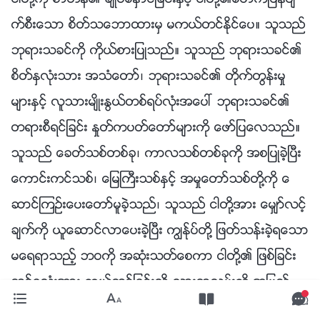
က္စီးေသာ စိတ္သေဘာထားမွ မကယ္တင္ႏိုင္ေပ။ သူသည္
ဘုရားသခင္ကို ကိုယ္စားျပဳသည္။ သူသည္ ဘုရားသခင္၏
စိတ္ႏွလုံးသား အသံေတာ္၊ ဘုရားသခင္၏ တိုက္တြန္းမႈ
မ်ားႏွင့္ လူသားမ်ိဳးႏြယ္တစ္ရပ္လုံးအေပၚ ဘုရားသခင္၏
တရားစီရင္ျခင္း ႏႈတ္ကပတ္ေတာ္မ်ားကို ေဖာ္ျပေလသည္။
သူသည္ ေခတ္သစ္တစ္ခု၊ ကာလသစ္တစ္ခုကို အစျပဳခဲ့ၿပီး
ေကာင္းကင္သစ္၊ ေျမႀကီးသစ္ႏွင့္ အမႈေတာ္သစ္တို႔ကို ေ
ဆာင္ၾကဥ္းေပးေတာ္မူခဲ့သည္၊ သူသည္ ငါတို႔အား ေမွ်ာ္လင့္
ခ်က္ကို ယူေဆာင္လာေပးခဲ့ၿပီး ကြၽန္ုပ္တို႔ ျဖတ္သန္းခဲ့ရေသာ
မေရရာသည့္ ဘဝကို အဆုံးသတ္ေစကာ ငါတို႔၏ ျဖစ္ျခင္း
တစ္ခုလုံးအား ကယ္တင္ျခင္းသို႔ သြားရာလမ္းကို အျပည့္
အဝ ရႈျမင္ဖို႔ ေထာက္ကူခဲ့ေလသည္။ သူသည္ ငါတို႔၏ ျဖစ္