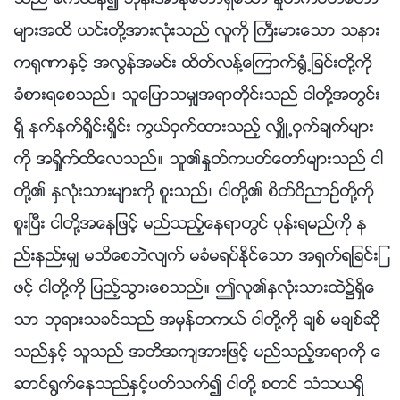
မ်ားအထိ ယင္းတို႔အားလုံးသည္ လူကို ႀကီးမားေသာ သနား
က႐ုဏာႏွင့္ အလြန္အမင္း ထိတ္လန႔္ေၾကာက္႐ြံ႕ျခင္းတို႔ကို
ခံစားရေစသည္။ သူေျပာသမွ်အရာတိုင္းသည္ ငါတို႔အတြင္း
ရွိ နက္နက္ရႈိင္းရႈိင္း ကြယ္ဝွက္ထားသည့္ လွ်ိဳ႕ဝွက္ခ်က္မ်ား
ကို အရႈိက္ထိေလသည္။ သူ၏ႏႈတ္ကပတ္ေတာ္မ်ားသည္ ငါ
တို႔၏ ႏွလုံးသားမ်ားကို စူးသည္၊ ငါတို႔၏ စိတ္ဝိညာဥ္တို႔ကို
စူးၿပီး ငါတို႔အေနျဖင့္ မည္သည့္ေနရာတြင္ ပုန္းရမည္ကို န
ည္းနည္းမွ် မသိေစဘဲလ်က္ မခံမရပ္ႏိုင္ေသာ အရွက္ရျခင္းျ
ဖင့္ ငါတို႔ကို ျပည့္သြားေစသည္။ ဤလူ၏ႏွလုံးသားထဲ၌ရွိေ
သာ ဘုရားသခင္သည္ အမွန္တကယ္ ငါတို႔ကို ခ်စ္ မခ်စ္ဆို
သည္ႏွင့္ သူသည္ အတိအက်အားျဖင့္ မည္သည့္အရာကို ေ
ဆာင္႐ြက္ေနသည္ႏွင့္ပတ္သက္၍ ငါတို႔ စတင္ သံသယရွိ