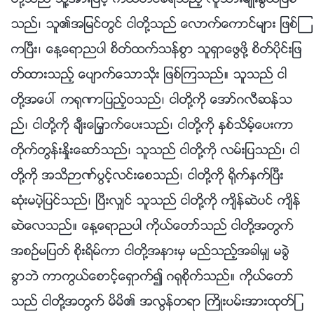
သည္၊ သူ၏အျမင္တြင္ ငါတို႔သည္ ေလာက္ေကာင္မ်ား ျဖစ္ၾ
ကၿပီး၊ ေန႔ေရာညပါ စိတ္ထက္သန္စြာ သူရွာေဖြဖို႔ စိတ္ပိုင္းျဖ
တ္ထားသည့္ ေပ်ာက္ေသာသိုး ျဖစ္ၾကသည္။ သူသည္ ငါ
တို႔အေပၚ က႐ုဏာျပည့္ဝသည္၊ ငါတို႔ကို ေအာ္ဂလီဆန္သ
ည္၊ ငါတို႔ကို ခ်ီးေျမႇာက္ေပးသည္၊ ငါတို႔ကို ႏွစ္သိမ့္ေပးကာ
တိုက္တြန္းႏႈိးေဆာ္သည္၊ သူသည္ ငါတို႔ကို လမ္းျပသည္၊ ငါ
တို႔ကို အသိဉာဏ္ပြင့္လင္းေစသည္၊ ငါတို႔ကို ႐ိုက္ႏွက္ၿပီး
ဆုံးမပဲ့ျပင္သည္၊ ၿပီးလွ်င္ သူသည္ ငါတို႔ကို က်ိန္ဆဲပင္ က်ိန္
ဆဲေလသည္။ ေန႔ေရာညပါ ကိုယ္ေတာ္သည္ ငါတို႔အတြက္
အစဥ္မျပတ္ စိုးရိမ္ကာ ငါတို႔အနားမွ မည္သည့္အခါမွ် မခြဲ
ခြာဘဲ ကာကြယ္ေစာင့္ေရွာက္၍ ဂ႐ုစိုက္သည္။ ကိုယ္ေတာ္
သည္ ငါတို႔အတြက္ မိမိ၏ အလြန္တရာ ႀကိဳးပမ္းအားထုတ္ျ