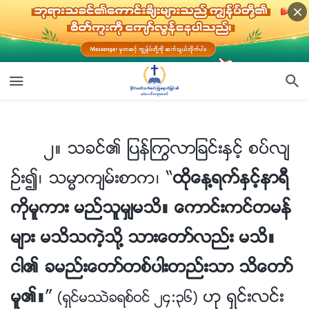
၂။ သခင္၏ ျပန္ႂကြလာျခင္းႏွင့္ စပ္လ်ဥ္း၍၊ သမၼာက်မ္းစာက၊ “
ထိုေန႔ရက္ႏွင
၂။ သခင္၏ ျပန္ႂကြလာျခင္းႏွင့္ စပ္လ်
ဥ္း၍၊ သမၼာက်မ္းစာက၊ “
ထိုေန႔ရက္ႏွင့္နာရီ
ကိုမူကား မည္သူမွ်မသိ။ ေကာင္းကင္တမန္
မ်ား မသိသကဲ့သို႔ သားေတာ္လည္း မသိ။
ငါ၏ ခမည္းေတာ္တစ္ပါးတည္းသာ သိေတာ္
မူ၏။
”
ဟု ရွင္းလင္း
(ရွင္မႆဲခရစ္ဝင္ ၂၄:၃၆)