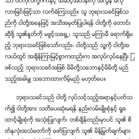
သာ ပင္ကိုလကၡဏာႏွင့္ အဆင့္အတန္းကို အလြန္ မလို
လားျခင္းျဖင့္သာ လက္ခံၾကသည္။ သူ ဘုရားသခင္ျဖစ္သ
ည္ကို ငါတို႔အေနျဖင့္ အသိအမွတ္ျပဳပါရန္ ငါတို႔ကို ေတာင္း
ဆိုဖို႔ သူ၏ႏႈတ္ကို မဖြင့္သေ႐ြ႕၊ သူသည္ မၾကာမီ ေရာက္ရွိမ
ည့္ ဘုရားသခင္ျဖစ္ေသာ္လည္း၊ ငါတို႔သည္ သူ႔ကို ငါတို႔အ
လယ္တြင္ အခ်ိန္ၾကာျမင့္စြာကတည္းက အလုပ္လုပ္ေနၿပီး ျ
ဖစ္သည့္ ဘုရားသခင္အျဖစ္ မိမိတို႔သေဘာႏွင့္မိမိတို႔ မည္
သည့္အခါမွ် သေဘာထားလိမ့္မည္ မဟုတ္ေပ။
ဘုရားသခင္သည္ ငါတို႔ လုပ္သင့္သည့္အရာႏွင့္ပတ္သ
က္၍ ငါတို႔အား သတိေပးဆုံးမရန္ နည္းလမ္းမ်ိဳးစုံႏွင့္ ရႈေ
ထာင့္မ်ိဳးစုံကို အသုံးျပဳလ်က္၊ တစ္ခ်ိန္တည္းမွာပင္ သူ၏ စိ
တ္ႏွလုံးအသံေတာ္ကို ေဖာ္ျပလ်က္ သူ၏ မိန႔္ႁမြက္ခ်က္မ်ား