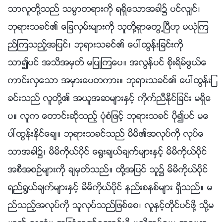
သာလူတို႔သည္ သမၼာတရားကို ရရွိေသာအခါ၌ ပင္လွ်င္၊
ဘုရားသခင္၏ ေျခလွမ္းမ်ားကို သူတို႔ရွာေတြ႕ၿပီဟု မယုံၾက
ည္ၾကသည့္အျပင္၊ ဘုရားသခင္၏ ေပၚထြန္းျခင္းကို
သာ၍ပင္ အသိအမွတ္ မျပဳၾကေပ။ အလြန္ပင္ စိုးရိမ္ဖြယ္ေ
ကာင္းလွေသာ အမွားေပတကား။ ဘုရားသခင္၏ ေပၚထြန္းျ
ခင္းသည္ လူတို႔၏ အယူအဆမ်ားႏွင့္ ကိုက္ညီႏိုင္ျခင္း မရွိေ
ပ။ လူက ေတာင္းဆိုသည့္ ပုံစံျဖင့္ ဘုရားသခင္ ပို၍ပင္ မေ
ပၚထြန္းႏိုင္ေခ်။ ဘုရားသခင္သည္ မိမိ၏အလုပ္ကို လုပ္ေ
သာအခါ၌၊ မိမိကိုယ္ပိုင္ ေ႐ြးခ်ယ္ခ်က္မ်ားႏွင့္ မိမိကိုယ္ပိုင္
အစီအစဥ္မ်ားကို ခ်မွတ္သည္။ ထို႔အျပင္ သူ၌ မိမိကိုယ္ပိုင္
ရည္႐ြယ္ခ်က္မ်ားႏွင့္ မိမိကိုယ္ပိုင္ နည္းစနစ္မ်ား ရွိသည္။ မ
ည္သည့္အလုပ္ကို သူလုပ္သည္ျဖစ္ေစ၊ လူႏွင့္တိုင္ပင္ဖို႔ သို႔မ