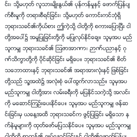
င္း၊ သို႔မဟုတ္ လူသားမ်ိဳးႏြယ္၏ ပုန္ကန္မႈႏွင့္ ေဖာက္ျပန္ပ်
က္စီးမႈကို တရားစီရင္ျခင္း၊ သို႔မဟုတ္ ေကာင္းကင္ဘုံရွိ
ဘုရားသခင္၏ကိုယ္စား ဤကဲ့သို႔ ငါတို႔ကို စကားေျပာၿပီး ငါ
တို႔အေပၚ၌ အမႈျပဳျခင္းတို႔ကို မျပဳလုပ္ႏိုင္ေခ်။ သူမွအပ မည္
သူကမွ် ဘုရားသခင္၏ ဩဇာအာဏာ၊ ဉာဏ္ပညာႏွင့္ ဂု
ဏ္သိကၡာတို႔ကို ပိုင္ဆိုင္ျခင္း မရွိေပ။ ဘုရားသခင္၏ စိတ္
သေဘာထားႏွင့္ ဘုရားသခင္၏ အရာအားလုံးႏွင့္ ျဖစ္ျခင္း
တို႔သည္ သူ႔အထဲ၌ အလုံးစုံ ေပၚထြက္လာသည္။ သူမွအပ
မည္သူကမွ် ငါတို႔အား လမ္းခရီးကို မျပႏိုင္သကဲ့သို႔ အလင္း
ကို မေဆာင္ၾကဥ္းေပးႏိုင္ေပ။ သူမွအပ မည္သူကမွ် ဖန္ဆ
င္းျခင္းမွ ယေန႔အထိ ဘုရားသခင္က ဖြင့္ျပျခင္း မရွိေသာ န
က္နဲမႈမ်ားကို ထုတ္ေဖာ္မျပသႏိုင္ေပ။ သူမွအပ မည္သူကမွ်
ငါတို႔ကို စာတန္၏ ခ်ဳပ္ေႏွာင္ျခင္းႏွင့္ ငါတို႔၏ေဖာက္ျပန္ပ်