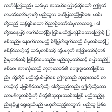
လက္ခံၾကသည္။ ယင္းမွာ အဘယ္ေၾကာင့္ဆိုေသာ္ ဤႏႈတ္
ကပတ္ေတာ္မ်ားကို မည္သူက ေဖာ္ျပသည္ျဖစ္ေစ၊ ယင္း
တို႔သည္ သန႔္ရွင္းေသာ ဝိညာဥ္ေတာ္ထံမွလာသေ႐ြ႕၊ ငါ
တို႔အေနျဖင့္ လက္ခံသင့္ၿပီး ျငင္းပယ္၍မရႏိုင္ေသာေၾကာင့္ ျ
ဖစ္သည္။ ေနာက္လာမည့္ မိန္႔ႁမြက္ခ်က္သည္ ငါမွတစ္ဆင့္ျ
ဖစ္ႏိုင္သကဲ့သို႔ သင္မွတစ္ဆင့္ သို႔မဟုတ္ အျခားတစ္စုံတစ္
ဦးမွတစ္ဆင့္ ျဖစ္ႏိုင္ေပသည္။ မည္သူမွတစ္ဆင့္ ေျပာသည္ျ
ဖစ္ေစ၊ အားလုံးသည္ ဘုရားသခင္၏ ေက်းဇူးေတာ္ျဖစ္သ
ည္။ သို႔တိုင္ မည္သို႔ပင္ျဖစ္ေစ ဤလူသည္ ဘုရားသခင္ တ
ကယ့္ကို မျဖစ္ႏိုင္သကဲ့သို႔၊ ငါတို႔သည္လည္း ဤကဲ့သို႔ေသာ
သာမန္လူတစ္ဦးကို ငါတို႔၏ဘုရားသခင္အျဖစ္ မည္သည့္န
ည္းႏွင့္မွ် ေ႐ြးခ်ယ္မည္ မဟုတ္သည့္အတြက္၊ မည္သူ ျဖစ္ေ