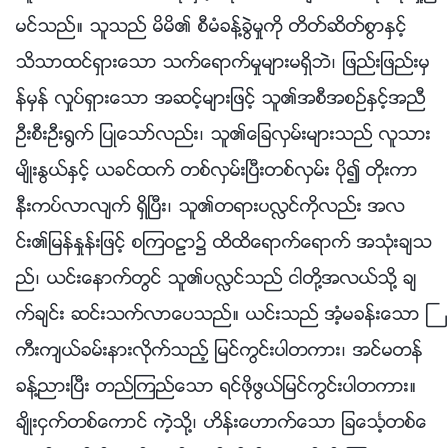
မင္သည္။ သူသည္ မိမိ၏ စီမံခန္႔ခြဲမႈကို တိတ္ဆိတ္စြာႏွင့္
သိသာထင္ရွားေသာ သက္ေရာက္မႈမ်ားမရွိဘဲ၊ ျဖည္းျဖည္းမွ
န္မွန္ လႈပ္ရွားေသာ အဆင့္မ်ားျဖင့္ သူ၏အစီအစဥ္ႏွင့္အညီ
ဦးစီးဦး႐ြက္ ျပဳေသာ္လည္း၊ သူ၏ေျခလွမ္းမ်ားသည္ လူသား
မ်ိဳးႏြယ္ႏွင့္ ယခင္ထက္ တစ္လွမ္းၿပီးတစ္လွမ္း ပို၍ တိုးကာ
နီးကပ္လာလ်က္ ရွိၿပီး၊ သူ၏တရားပလႅင္ကိုလည္း အလ
င္း၏ျမန္ႏႈန္းျဖင့္ စၾကဝဠာ၌ ထိထိေရာက္ေရာက္ အသုံးခ်သ
ည္၊ ယင္းေနာက္တြင္ သူ၏ပလႅင္သည္ ငါတို႔အလယ္သို႔ ခ်
က္ခ်င္း ဆင္းသက္လာေပသည္။ ယင္းသည္ အံ့မခန္းေသာ ႀ
ကီးက်ယ္ခမ္းနားလိုက္သည့္ ျမင္ကြင္းပါတကား၊ အင္မတန္
ခန႔္ညားၿပီး တည္ၾကည္ေသာ ရင္ဖိုဖြယ္ျမင္ကြင္းပါတကား။
ခ်ိဳးငွက္တစ္ေကာင္ ကဲ့သို႔၊ ဟိန္းေဟာက္ေသာ ျခေသၤ့တစ္ေ