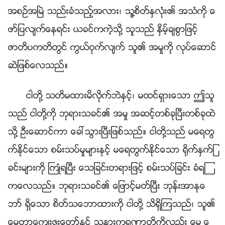
အစဥ္အၿမဲ သည္းခံသည့္အလား၊ သူ႔စိတ္ႏွလုံး၏ အသံကို ေ
ဖာ္ျပလ်က္ေနရင္း ယခင္ကကဲ့သို႔ သူသည္ ႏွိမ့္ခ်စြာျဖင့္
ဇာတိပကတိတြင္ ကြယ္ဝွက္လ်က္ သူ၏ အမႈကို လုပ္ေဆာင္
ဆဲျဖစ္ေလသည္။
ငါတို႔ သတိမထားမိလိုက္ဘဲႏွင့္၊ မထင္ရွားေသာ ဤသူ
သည္ ငါတို႔ကို ဘုရားသခင္၏ အမႈ အဆင့္တစ္ခုၿပီးတစ္ခုထဲ
သို႔ ဦးေဆာင္ကာ ေခၚသြားၿပီးျဖစ္သည္။ ငါတို႔သည္ မေရတြ
က္ႏိုင္ေသာ စမ္းသပ္မႈမ်ားႏွင့္ မေရတြက္ႏိုင္ေသာ ႐ိုက္ႏွက္ျ
ခင္းမ်ားကို ႀကဳံရၿပီး ေသျခင္းတရားျဖင့္ စမ္းသပ္ျခင္း ခံရၾ
ကေလသည္။ ဘုရားသခင္၏ ေျဖာင့္မတ္ၿပီး ဘုန္းအာႏုေ
ဘာ္ ရွိေသာ စိတ္သေဘာထားကို ငါတို႔ သိရွိၾကသည္၊ သူ၏
ေမတၱာေက်းဇူးေတာ္ႏွင့္ သနားက႐ုဏာတို႔ကိုလည္း ေမြ႕ေ