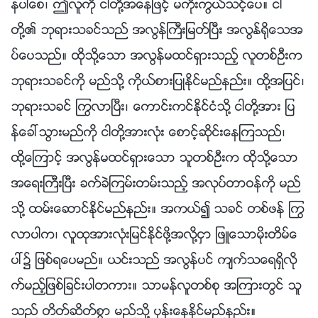
နပါေစ၊ ဤလူကို ငါတို႔အေနျဖင့္ မကိုးကြယ္သင့္ေပ။ ငါ
တို႔၏ ဘုရားသခင္သည္ အလြန္ႀကီးျမတ္ၿပီး အလြန္႐ိုေသအ
ပ္ေပသည္။ ထိုသို႔ေသာ အလြန္မထင္ရွားသည့္ လူတစ္ဦးက
ဘုရားသခင္ကို မည္သို႔ ကိုယ္စားျပဳႏိုင္မည္နည္း။ ထို႔အျပင္၊
ဘုရားသခင္ ႂကြလာၿပီး၊ ေကာင္းကင္ႏိုင္ငံသို႔ ငါတို႔အား ျပ
န္ေခၚသြားမည္ကို ငါတို႔အားလုံး ေစာင့္ဆိုင္းေနၾကသည္၊
ထို႔ေၾကာင့္ အလြန္မထင္ရွားေသာ သူတစ္ဦးက ထိုသို႔ေသာ
အေရးႀကီးၿပီး ခက္ခဲၾကမ္းတမ္းသည့္ အလုပ္တာဝန္ကို မည္
သို႔ ထမ္းေဆာင္ႏိုင္မည္နည္း။ အကယ္၍ သခင္ တစ္ဖန္ ႂကြ
လာပါက၊ လူထုအားလုံးျမင္ႏိုင္ဖို႔အလို႔ငွာ ျဖဴေသာမိုးတိမ္ေ
ပၚ၌ ျဖစ္ရေပမည္။ ယင္းသည္ အလြန္ပင္ က်က္သေရရွိလို
က္မည့္ျဖစ္ျခင္းပါတကား။ သာမန္လူတစ္စု အၾကားတြင္ သူ
သည္ တိတ္ဆိတ္စြာ မည္သို႔ ပုန္းေနႏိုင္မည္နည္း။