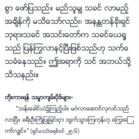
စြာ ေဖာ္ျပသည္။ မည္သူမွ် သခင္ လာမည့္
အခ်ိန္ကို မသိေသာ္လည္း၊ အနႏၲတန္ခိုးရွင္
ဘုရားသခင္ အသင္းေတာ္က သခင္ေယရႈ
သည္ ျပန္ႂကြလာႏွင့္ၿပီးျဖစ္သည္ဟု သက္ေ
သခံေနသည္။ ဤအရာကို သင္ အဘယ္သို႔
သိသနည္း။
ကိုးကားရန္ သမၼာက်မ္းပိုဒ္မ်ား-
“သန္းေခါင္ယံ၌ၾကည့္ပါ။ မဂၤလာေဆာင္လုလင္သည္
လာၿပီ။ ခရီးဦးႀကိဳျပဳျခင္းငွာ ထြက္သြားၾကကုန္ဟု ေႂကြးေၾ
ကာ္လွ်င္။”
(ရွင္မႆဲခရစ္ဝင္ ၂၅:၆)