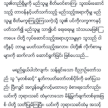
သူ၏တည္ရွိမႈကို မည္သူမွ် စိတ္မဝင္စားၾက၊ သူထမ္းေဆာင္
သည့္ တာဝန္ႏွင့္ပတ္သက္သည့္ မည္သည့္အရာကိုမွ် မည္
သူမွ် စိတ္မကူးၾကည့္ၾကသကဲ့သို႔ သူ၏ ပင္ကိုလကၡဏာႏွင့္
ပတ္သက္၍ မည္သူမွ် သာ၍ပင္ ေရးေရးမွ် သံသယမျဖစ္ၾ
ကေပ။ ငါတို႔ လုပ္ေဆာင္သည့္အရာဟူသမွ်မွာ သူသည္ ငါ
တို႔ႏွင့္ ဘာမွ် မပတ္သက္သည့္အလား၊ ငါတို႔၏ လိုက္စားမႈ
မ်ားကို ဆက္လက္ ေဆာင္႐ြက္ျခင္း ျဖစ္ေပသည္...
မရည္႐ြယ္ပါဘဲလ်က္၊ သန႔္ရွင္းေသာ ဝိညာဥ္ေတာ္သ
ည္ သူ “မွတစ္ဆင့္” ႏႈတ္ကပတ္ေတာ္တစ္ပိုဒ္ကို ေဖာ္ျပသ
ည္၊ ၿပီးလွ်င္ အလြန္ေမွ်ာ္လင့္မထားဟု ခံစားရေသာ္လည္း၊
ယင္းကို ဘုရားသခင္ ထံမွလာေသာ မိန္႔ႁမြက္ခ်က္တစ္ခုအျဖ
စ္ ငါတို႔ သတိျပဳမိၾကၿပီး၊ ယင္းကို ဘုရားသခင္ထံမွ အသင့္