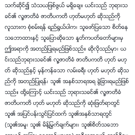
သက္ဆိုင္၍ သံသယျဖစ္ဖြယ္ မရွိေခ်။ ယင္းသည္ ဘုရားသ
ခင္၏ လူ႔ဇာတိခံ ဇာတိပကတိ ဟုတ္မဟုတ္ ဆိုသည္ကို
လူသားက စုံစမ္းရန္ ရည္႐ြယ္ပါက၊ သူေဖာ္ျပေသာ စိတ္ေန
သေဘာထားႏွင့္ သူေျပာဆိုေသာ ႏႈတ္ကပတ္ေတာ္မ်ားမွ
ဤအရာကို အတည္ျပဳရမည္ျဖစ္သည္။ ဆိုလိုသည္မွာ၊ ယ
င္းသည္ဘုရားသခင္၏ လူ႔ဇာတိခံ ဇာတိပကတိ ဟုတ္ မဟု
တ္ ဆိုသည္ႏွင့္ မွန္ကန္ေသာ လမ္းခရီး ဟုတ္ မဟုတ္ ဆိုသ
ည္ကို အတည္ျပဳရန္၊ သူ၏ အႏွစ္သာရအရ ခြဲျခားရမည္ျဖစ္
သည္။ ထို႔ေၾကာင့္ ယင္းသည္ ဘုရားသခင္၏ လူ႔ဇာတိခံ
ဇာတိပကတိ ဟုတ္ မဟုတ္ ဆိုသည္ကို ဆုံးျဖတ္ရာတြင္
သူ၏ အျပင္ပန္းသြင္ျပင္ထက္ သူ၏အႏွစ္သာရတြင္
(သူ၏အမႈ၊ သူ၏ မိန႔္ႁမြက္ခ်က္မ်ား၊ သူ၏စိတ္သေဘာ