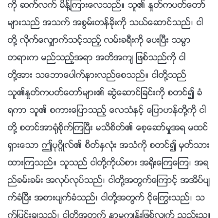
ကို ဆက္လက္ မိန႔္ၾကားေလသည္။ သူ၏ ႏႈတ္ကပတ္ေတာ္
မ်ားသည္ အသက္ အစြမ္းတန္ခိုးကို သယ္ေဆာင္သည္၊ ငါ
တို႔ လိုက္ေလွ်ာက္သင့္သည့္ လမ္းခရီးကို ေပးၿပီး သမၼာ
တရားက မည္သည့္အရာ အတိအက် ျဖစ္သည္ကို ငါ
တို႔အား သေဘာေပါက္နားလည္ေစသည္။ ငါတို႔သည္
သူ၏ႏႈတ္ကပတ္ေတာ္မ်ား၏ ဆြဲေဆာင္ျခင္းကို စတင္၍ ခံ
ရကာ သူ၏ စကားေျပာသည့္ ေလသံႏွင့္ ေျပာဟန္တို႔ကို ငါ
တို႔ စတင္အာ႐ုံစိုက္ၾကၿပီး မသိစိတ္၏ ေစ့ေဆာ္မႈအရ မထင္
ရွားေသာ ဤပုဂၢိဳလ္၏ စိတ္ႏွလုံး အသံကို စတင္၍ မွတ္သား
ထားၾကသည္။ သူသည္ ငါတို႔ကိုယ္စား အ႐ိုးေၾကေၾက၊ အရ
ည္ခမ္းခမ္း အလုပ္လုပ္သည္၊ ငါတို႔အတြက္ေၾကာင့္ အအိပ္ပ်
က္ခံၿပီး အစားပ်က္ခံသည္၊ ငါတို႔အတြက္ ငိုေႂကြးသည္၊ သ
က္ျပင္းခ်သည္၊ ငါတို႔အတြက္ နာမက်န္းျဖစ္လ်က္ ညည္းညဴ