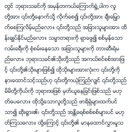
တြင္ ဘုရားသခင္ကို အမွန္တကယ္ေၾကာက္႐ြံ႕ပါက လူ
တို႔အား ၎တို႔ေနာက္သို႔ လိုက္ေစ၍ ၎တို႔အား ခ်ီးေျမႇာ
က္ေစၾကလိမ့္မည္ေလာ။ ၎တို႔သည္ အျခားသူမ်ားအား ထိ
န္းခ်ဳပ္ႏိုင္မည္ေလာ။ သမၼာတရားကို ရွာေဖြ၍ စစ္မွန္ေသာ
လမ္းခရီးကို စုံစမ္းေနေသာ အျခားသူမ်ားကို တားဆီးရဲမ
ည္ေလာ။ ဘုရားသခင္၏သိုးတို႔သည္ အကယ္စင္စစ္အားျဖ
င့္ ၎တို႔၏သိုးမ်ားျဖစ္၍ ထိုသိုးမ်ားအားလုံးက ၎တို႔ကို
နားေထာင္သင့္သည္ဟု ၎တို႔ကယုံၾကည္လွ်င္ ၎တို႔သည္
မိမိတို႔ကိုယ္ကို ဘုရားအျဖစ္ မွတ္ယူေနျခင္းျဖစ္သည္ မဟု
တ္ေပေလာ။ ထိုသို႔ေသာလူတို႔သည္ ဖာရိရွဲမ်ားထက္ပင္
သာ၍ ဆိုး႐ြား၏၊ ၎တို႔သည္ အႏၲိခရစ္စစ္စစ္မ်ားပင္ မဟု
တ္ၾကသေလာ။ ထို႔ေၾကာင့္ ၎တို႔၏ မာနေထာင္လႊားမႈသ