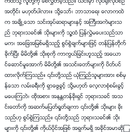
ကထဲသို႔ လူတို႔ကို ေစလႊတ္ခဲ့သည္။ ယင္းမွာ လုပ္႐ိုးလုပ္စဥ္
အတိုင္း မဟုတ္ပါလား။ သို႔ေသာ္၊ ဘာသာေရး ေလာကထဲ
က အခ်ိဳ႕ေသာ သင္းအုပ္ဆရာမ်ားႏွင့္ အႀကီးအကဲမ်ားသ
ည္ ဘုရားသခင္၏ သိုးမ်ားကို သူ႔ထံ ျပန္လႊဲမေပးသည္သာ
မက၊ အေျခအျမစ္မရွိသည့္ စြပ္စြဲခ်က္မ်ားျဖင့္ တန္ျပန္တိုက္
ခိုက္ၿပီး မိမိတို႔၏ သိုးစုကို ကာကြယ္ျခင္းဟူသည့္ အေယာ
င္ေဆာင္မႈေအာက္ မိမိတို႔၏ အသင္းေတာ္မ်ားကို ပိတ္ပင္
ထားလိုက္ၾကသည္။ ၎တို႔သည္ ယုံၾကည္သူမ်ားအား စစ္မွ
န္ေသာ လမ္းခရီးကို ရွာေဖြခြင့္ သို႔မဟုတ္ ေလ့လာစုံစမ္းခြင့္
မေပးၾကဘဲ၊ ထိုအစား အနႏၲတန္ခိုးရွင္ ဘုရားသခင္ အသ
င္းေတာ္ကို အဆက္မျပတ္ရႈတ္ခ်ကာ ၎တို႔၏ သိုးမ်ား ခိုး
သည္ဟု စြပ္စြဲၾကသည္။ ၎တို႔သည္ ဘုရားသခင္၏ သိုး
မ်ားကို ၎တို႔၏ ကိုယ္ပိုင္အျဖစ္ အရွက္မရွိ အခိုင္အမာဆိုၾ