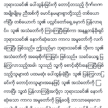
ဘုရားသခင္၏ ေပၚထြန္းျခင္းကို ေတာင့္တသည့္ ဂိုဏ္းဂဏ
အမ်ိဳးမ်ိဳးမွ ညီအစ္ကို ေမာင္ႏွမမ်ားစြာတို႔သည္ တစ္ေယာ
က္ၿပီး တစ္ေယာက္ သူ၏ ပလႅင္ေတာ္ေရွ႕ေမွာက္ ျပန္လာရ
င္း၊ သူ၏ အသံေတာ္ကို ၾကားၾကၿပီးျဖစ္ကာ အနႏၲတန္ခိုးရွင္
ဘုရားသခင္၏ ေနာက္ဆုံးေသာ ကာလ အမႈေတာ္ကို လက္
ခံၾကၿပီး ျဖစ္သည္။ ဤသည္မွာ ဘုရားသခင္၏ သိုးက သူ၏
အသံေတာ္ကို အေရးစိုက္ၾကျခင္း ျဖစ္သည္။ သခင္ေယရႈ ျပ
န္ႂကြလာသည့္အခါ၊ သူသည္ သူ႔ကို ေစာင့္ဆိုင္းေနၾကၿပီးျဖစ္
သည့္သူမ်ားထံ ပထမဆုံး ေပၚထြန္းခဲ့ၿပီး၊ သူ၏ ျပန္ႂကြလာျ
ခင္းကို ေတာင့္တသူမ်ားအေနျဖင့္ သူ၏ အသံေတာ္ကို ၾ
ကားၿပီး သူ႔ထံ ျပန္လာၾကဖို႔အလို႔ငွာ ဘုရားသခင္၏ ေနာက္
ဆုံးေသာ ကာလ အမႈေတာ္ကို ျဖန႔္ေဝဖို႔ ဘာသာေရးေလာ