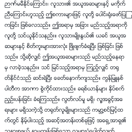
ဉာဏ္မမီႏိုင္ေၾကာင္း၊ လူသား၏ အယူအဆမ်ားႏွင့္ မကိုက္
ညီေၾကာင္းဟူသည့္ ဤစကားမ်ားျဖင့္ လူတို႔ ေပါင္း႐ုံးေဖာ္ျပၾ
ကျခင္း ျဖစ္ေလသည္။ ဤအရာမွ အျခား မည္သည့္အရာကို
လူတို႔ သင္ယူႏိုင္သနည္း။ လူသားမ်ိဳးႏြယ္၏ ယခင္ အယူအ
ဆမ်ားႏွင့္ စိတ္ကူးမ်ားအားလုံး ၿဖိဳဖ်က္ခံရၿပီး ျဖစ္ျခင္း ျဖစ္
သည္။ သို႔ဆိုလွ်င္ ဤအယူအဆမ်ားသည္ မည္သည့္ေနရာ
မွ လာခဲ့သနည္း။ သင္ ျမင္သည့္အရာမွ ၾကည့္လွ်င္ တ႐ု
တ္ႏိုင္ငံသည္ ဆင္းရဲၿပီး ေခတ္ေနာက္က်သည္။ ကြန္ျမဴနစ္
ပါတီက အာဏာ စြဲကိုင္ထားသည္။ ခရစ္ယာန္မ်ား ႏွိပ္စက္
ညႇဥ္းပန္းျခင္း ခံရၾကသည္။ လြတ္လပ္မႈ မရွိ၊ လူ႔အခြင့္အေ
ရးမ်ား မရွိသကဲ့သို႔ တ႐ုတ္လူမ်ိဳးမ်ားသည္ ကမာၻ႔စင္ျမင့္ထ
က္တြင္ နိမ့္ပါးသည့္ အဆင့္အတန္းတစ္ခုျဖင့္ အေရွ႕အာရွ၏
သနားစဖြယ္ နာမက်န္းျဖစ္ေသာ လူမ်ားပုံေပါက္လ်က္