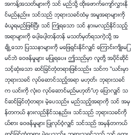
အကန႔္အသတ္မ်ားကို သင္ မည္သို႔ ထိုးေဖာက္ေက်ာ္လႊားႏို
င္မည္နည္း။ သင္သည္ ဘုရားသခင္ထံမွ အမႈအရာမ်ားကို
ခံယူရမည္ျဖစ္ၿပီး သင္ ႀကဳံရေသာ သင္ နားမလည္ႏိုင္သည့္
အရာမ်ားကို ေပါ့ေပါ့တန္တန္ မသတ္မွတ္ရသကဲ့သို႔ အ
ခ်ိဳ႕ေသာ ျပႆနာမ်ားကို မေျဖရွင္းႏိုင္လွ်င္ ေၾကာင္းက်ိဳးမျ
မင္ဘဲ ေဝဖန္မႈမ်ား မျပဳရေပ။ ဤသည္မွာ လူတို႔ အပိုင္ဆိုင္
သင့္ဆုံးေသာ ဆင္ျခင္တုံတရားျဖစ္သည္။ သင္က “ယင္းမွာ
ဘုရားသခင္ လုပ္ေဆာင္သည့္အရာ မဟုတ္၊ ဘုရားသခင္
က ယင္းကို လုံးဝ လုပ္ေဆာင္မည္မဟုတ္”ဟု ေျပာလွ်င္ သ
င္ဆင္ျခင္တုံတရား မဲ့ေပသည္။ မည္သည့္အရာကို သင္ အမွ
န္တကယ္ နားလည္ႏိုင္သနည္း။ သင္သည္ ဘုရားသခင္ကို
ယ္စား ေဝဖန္မႈမ်ား ျပဳလုပ္ဝံ့လွ်င္ သင္သည္ အမွန္တကယ္
ဆင္ျခင္တုံတရား မဲ့ေပသည္။ ဘုရားသခင္သည္ သင္ ေတြး