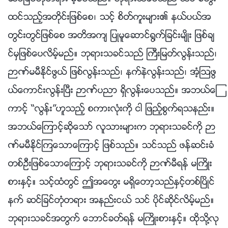
ထင္သည့္အတိုင္းျဖစ္ေစ၊ သင့္ စိတ္ကူးမ်ား၏ နယ္ပယ္အ
တြင္းတြင္ျဖစ္ေစ အတိအက် ျပဳမူေဆာင္႐ြက္ျခင္းမ်ိဳး ျဖစ္ခ်
င္မွျဖစ္ေပလိမ့္မည္။ ဘုရားသခင္သည္ ႀကီးျမတ္လြန္းသည္၊
ဉာဏ္မမီႏိုင္ဖြယ္ ျဖစ္လြန္းသည္၊ နက္နဲလြန္းသည္၊ အံ့ဩဖြ
ယ္ေကာင္းလြန္းၿပီး ဉာဏ္ပညာ ရွိလြန္းေပသည္။ အဘယ္ေၾ
ကာင့္ “လြန္း”ဟူသည့္ စကားလုံးကို ငါ ျဖည့္စြက္ရသနည္း။
အဘယ္ေၾကာင့္ဆိုေသာ္ လူသားမ်ားက ဘုရားသခင္ကို ဉာ
ဏ္မမီႏိုင္ၾကေသာေၾကာင့္ ျဖစ္သည္။ သင္သည္ ဖန္ဆင္းခံ
တစ္ဦးျဖစ္ေသာေၾကာင့္ ဘုရားသခင္ကို ဉာဏ္မီရန္ မႀကိဳး
စားႏွင့္။ သင့္ထံတြင္ ဤအေတြး မရွိေတာ့သည္ႏွင့္တစ္ၿပိဳင္
နက္ ဆင္ျခင္တုံတရား အနည္းငယ္ သင္ ပိုင္ဆိုင္လိမ့္မည္။
ဘုရားသခင္အတြက္ ေဘာင္ခတ္ရန္ မႀကိဳးစားႏွင့္။ ထိုသို႔လု