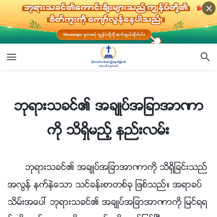
ဘုရားသခင္၏ အခ်ဳပ္အျခာအာဏာကို သိရွိမည့္ နည္းလမ္း
ဘုရားသခင္၏ အခ်ဳပ္အျခာအာဏာ
ကို သိရွိမည့္ နည္းလမ္း
ဘုရားသခင္၏ အခ်ဳပ္အျခာအာဏာကို သိရွိျခင္းသည္
အလြန္ နက္နဲေသာ သင္ခန္းစာတစ္ခု ျဖစ္သည္။ အရာခပ္
သိမ္းအေပၚ ဘုရားသခင္၏ အခ်ဳပ္အျခာအာဏာကို ျမင္ရရ