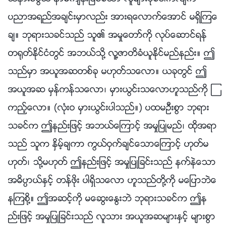
ပညာအရည္အခ်င္းမွာလည္း အားရေလာက္ေအာင္ မရွိၾကေ
ခ်။ ဘုရားသခင္သည္ သူ၏ အမႈေတာ္ကို လုပ္ေဆာင္ရန္
တ႐ုတ္ႏိုင္ငံတြင္ အဘယ္သို႔ လူ႔ဇာတိခံယူႏိုင္မည္နည္း။ ဤ
သည္မွာ အယူအဆတစ္ခု မဟုတ္သေလာ။ ယခုတြင္ ဤ
အယူအဆ မွန္ကန္သေလာ၊ မွားယြင္းသေလာဟူသည္ကို ၾ
ကည့္ေလာ။ (လုံးဝ မွားယြင္းပါသည္။) ပထမဦးစြာ ဘုရား
သခင္က ဤနည္းျဖင့္ အဘယ္ေၾကာင့္ အမႈျပဳမည္၊ ထိုအရာ
သည္ သူက ႏွိမ့္ခ်ကာ ကြယ္ဝွက္ခ်င္ေသာေၾကာင့္ ဟုတ္မ
ဟုတ္၊ သို႔မဟုတ္ ဤနည္းျဖင့္ အမႈျပဳျခင္းသည္ နက္နဲေသာ
အဓိပၸာယ္ႏွင့္ တန္ဖိုး ပါရွိသေလာ ဟူသည္တို႔ကို မေျပာဘဲေ
နၾကစို႔။ ဤအဆင့္ကို မေဆြးေႏြးဘဲ ဘုရားသခင္က ဤန
ည္းျဖင့္ အမႈျပဳျခင္းသည္ လူသား အယူအဆမ်ားႏွင့္ မ်ားစြာ