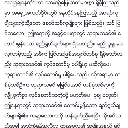
အေျခခ်ေနထိုင္ကာ သားစဥ္ေျမးဆက္မ်ားစြာ ရွိခဲ့ၾကသည္
မွာ အေရွ႕အလယ္ပိုင္းတြင္ ေနထိုင္ေနၾကသည့္ အာရပ္လူ
မ်ိဳးမ်ားကဲ့သို႔ေသာ ေခတ္သစ္လူမ်ိဳးမ်ား ျဖစ္သည္။ သင္ ျမ
င္သေလာ၊ ဤအရာကို အခြင့္ေပးရာတြင္ ဘုရားသခင္၏ ေ
ကာင္းမြန္ေသာ ရည္႐ြယ္ခ်က္မ်ား ရွိေပသည္။ မည္သူမွ် မေ
လ့လာခဲ့သည့္ အဓိက ျပင္ပအျဖစ္အပ်က္တစ္ခု ရွိခဲ့ေသာ္လ
ည္း ဘုရားသခင္၏ လုပ္ေဆာင္မႈ မပါရွိဟု မဆိုလိုေပ။
ဘုရားသခင္၏ လုပ္ေဆာင္မႈ ပါရွိေပသည္။ ထိုအရာမွာ တ
စ္စုံတစ္ဦးက ဘုရားသခင္ မျမင္ေအာင္ တစ္စုံတစ္ရာကို
လွ်ိဳ႕ဝွက္စြာ လုပ္ေဆာင္သကဲ့သို႔ မဟုတ္ေပ၊ မုခ် မဟုတ္။
ဤေနရာတြင္ ဘုရားသခင္၏ ေကာင္းမြန္ေသာ ရည္႐ြယ္ခ်
က္မ်ားရွိ၏။ ကမာၻေလာကကို ဟန္ခ်က္ညီေစၿပီး လိုအပ္သ
ည့္အခါ အသုံးခံရန္အလို႔ငွာ ဣရွေမလ၏ အမ်ိဳးအႏြယ္ ရွင္