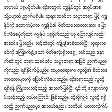
တကယ္ ဂ႐ုမစိုက္ပါ။ ထိုအတြက္ ကြၽန္ုပ္တြင္ အစြမ္းအစ
သို႔မဟုတ္ ဉာဏ္မရွိပါ။ ဘုရားသခင္က သမၼာတရားျဖင့္ ကြၽ
န္ုပ္ကို ေထာက္ပံ့ကာ ကြၽန္ုပ္၏ စိတ္သေဘာထားအား ေျပာ
င္းလဲေစပုံကိုသာ ကြၽန္ုပ္ ဂ႐ုစိုက္သည္”ဟု ေျပာလွ်င္လည္း
အဆင္ေျပသည္။ သင့္ထံတြင္ က်ိဳးႏြံနာခံတတ္ၿပီး ဘုရားသ
ခင္ကို ေၾကာက္႐ြံ႕ေသာ စိတ္ႏွလုံးရွိသေ႐ြ႕ သင္သည္ ေနာ
က္ဆုံးတြင္ ဘုရားသခင္ထံမွ သမၼာတရားအျပင္ ဉာဏ္ပညာ
ကိုလည္း ရရွိႏိုင္လိမ့္မည္။ သမၼာတရားက လူတို႔၏ စိတ္သေ
ဘာထားမ်ားကို ေျပာင္းလဲေပးသည္။ ထိုအရာသည္ လူတို႔
ရရွိရန္ ႀကိဳးစားသင့္သည့္ အသက္ျဖစ္ၿပီး ၎တို႔ ေလွ်ာက္လွ
မ္းသင့္သည့္ လမ္းေၾကာင္း ျဖစ္သည္။ သို႔ဆိုလွ်င္ လူတို႔ ရရွိ
သည့္ ဉာဏ္ပညာမွာ အဘယ္နည္း။ သတိပင္ မထားလိုက္မိ