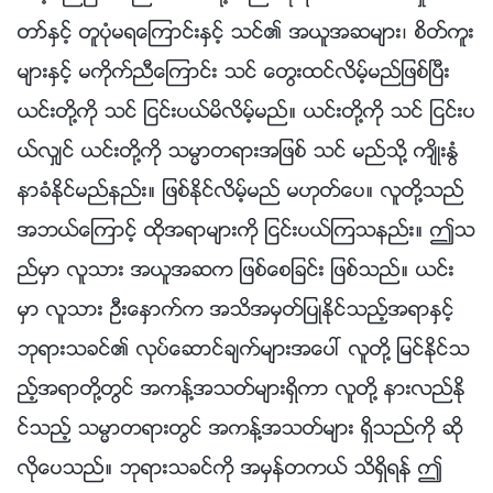
တာ္ႏွင့္ တူပုံမရေၾကာင္းႏွင့္ သင္၏ အယူအဆမ်ား၊ စိတ္ကူး
မ်ားႏွင့္ မကိုက္ညီေၾကာင္း သင္ ေတြးထင္လိမ့္မည္ျဖစ္ၿပီး
ယင္းတို႔ကို သင္ ျငင္းပယ္မိလိမ့္မည္။ ယင္းတို႔ကို သင္ ျငင္းပ
ယ္လွ်င္ ယင္းတို႔ကို သမၼာတရားအျဖစ္ သင္ မည္သို႔ က်ိဳးႏြံ
နာခံႏိုင္မည္နည္း။ ျဖစ္ႏိုင္လိမ့္မည္ မဟုတ္ေပ။ လူတို႔သည္
အဘယ္ေၾကာင့္ ထိုအရာမ်ားကို ျငင္းပယ္ၾကသနည္း။ ဤသ
ည္မွာ လူသား အယူအဆက ျဖစ္ေစျခင္း ျဖစ္သည္။ ယင္း
မွာ လူသား ဦးေႏွာက္က အသိအမွတ္ျပဳႏိုင္သည့္အရာႏွင့္
ဘုရားသခင္၏ လုပ္ေဆာင္ခ်က္မ်ားအေပၚ လူတို႔ ျမင္ႏိုင္သ
ည့္အရာတို႔တြင္ အကန႔္အသတ္မ်ားရွိကာ လူတို႔ နားလည္ႏို
င္သည့္ သမၼာတရားတြင္ အကန႔္အသတ္မ်ား ရွိသည္ကို ဆို
လိုေပသည္။ ဘုရားသခင္ကို အမွန္တကယ္ သိရွိရန္ ဤ