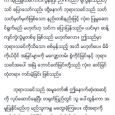
က အံ့ဩဖြယ္ေကာင္းလြန္းၿပီး ဉာဏ္ပညာ ရွိလြန္းသည္ဟု
သင္ ေျပာေသာ္လည္း ထို႔ေနာက္ ဘုရားသခင္သည္ သတ္
သတ္မွတ္မွတ္ျဖစ္ေသာ နည္းတစ္နည္းျဖင့္ လုံးဝ ျပဳမူေဆာ
င္႐ြက္မည္ မဟုတ္ဟု သင္က ေျပာျပန္သည္။ ယင္းမွာ ဆန႔္
က်င္ကြဲလြဲမႈတစ္ခု ျဖစ္သည္ မဟုတ္ေလာ။ ဤသည္မွာ
ဘုရားသခင္ကိုသိေသာ စစ္မွန္သည့္ အသိ မဟုတ္ေပ။ မိမိ
ကိုယ္ပိုင္ အျမင္မ်ားကို မေလွ်ာ့တမ္း စြဲကိုင္ျခင္းႏွင့္ ဘုရား
သခင္အေပၚ အၿမဲ ေဘာင္ခတ္ျခင္းတို႔သည္ လုံးဝ ဆင္ျခင္
တုံတရား ကင္းမဲ့ျခင္း ျဖစ္သည္။
ဘုရားသခင္သည္ အမႈေတာ္၏ ဤေနာက္ဆုံးအဆင့္
ကို လုပ္ေဆာင္ေနၿပီး တ႐ုတ္ျပည္တြင္ သူ ေပၚထြန္းကာ အ
မႈျပဳႏိုင္မည္ဟု မည္သူကမွ် မေတြးခဲ့ၾကေပ။ ထိုအရာကို