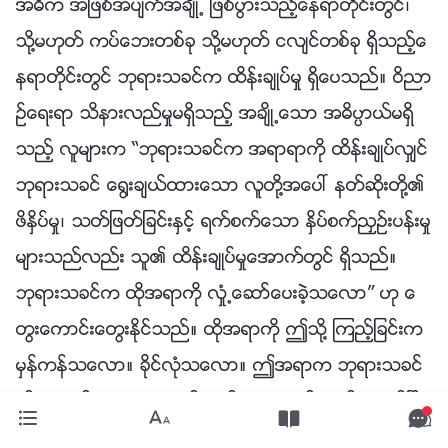
အဓိက အျဖစ္အပ်က္အခ်ိဳ႕ ျဖစ္ပြားသည့္ေနရာတိုင္းတြင္၊
သို႔မဟုတ္ ကပ္ေဘးတစ္ခု သို႔မဟုတ္ ငလ်င္တစ္ခု ရွိသည့္ေ
နရာတိုင္းတြင္ ဘုရားသခင္က ထိန္းခ်ဳပ္မႈ ရွိေပသည္။ ဝိညာ
ဥ္ေရးရာ သိနားလည္မႈမရွိသည့္ အခ်ိဳ႕ေသာ အဓိပၸာယ္မရွိ
သည့္ လူမ်ားက “ဘုရားသခင္က အရာရာကို ထိန္းခ်ဳပ္လွ်င္
ဘုရားသခင္ ေ႐ြးခ်ယ္ထားေသာ လူတို႔အေပၚ နတ္ဆိုးတို႔၏
ဖိႏွိပ္မႈ၊ သတ္ျဖတ္ျခင္းႏွင့္ ရက္စက္ေသာ ႏွိပ္စက္ညႇဥ္းပန္းမႈ
မ်ားသည္လည္း သူ၏ ထိန္းခ်ဳပ္မႈေအာက္တြင္ ရွိသည္။
ဘုရားသခင္က ထိုအရာကို လႈံ႕ေဆာ္ေပးခဲ့သေလာ” ဟု ေ
တြးေကာင္းေတြးႏိုင္သည္။ ထိုအရာကို ဤသို႔ ၾကည့္ျခင္းက
မွန္ကန္သေလာ။ ခိုင္လုံသေလာ။ ဤအရာက ဘုရားသခင္
ကို အပ်က္သေဘာေဆာင္သည့္ ေနရာတစ္ခုတြင္ ထားရွိၿပီး
မွားယြင္းေပသည္။ ထို႔ေၾကာင့္ ဤကိစၥရပ္ကို သင္ မည္သို႔ ၾ