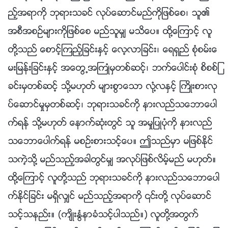
ည့္အရာကို ဘုရားသခင္ လုပ္ေဆာင္မည္ကိုျဖစ္ေစ၊ သူ၏
အစီအစဥ္မ်ားကိုျဖစ္ေစ မည္သူမွ် မသိေပ။ ထို႔ေၾကာင့္ လူ
တို႔သည္ ေစာင့္ၾကည့္ျခင္းႏွင့္ ေလ့လာျခင္း၊ ေရရွည္ စုံစမ္းေ
မးျမန္းျခင္းႏွင့္ အေတြ႕အႀကဳံမွတစ္ဆင့္၊ ဘက္ေပါင္းစုံ စိစစ္ျ
ခင္းမွတစ္ဆင့္ သို႔မဟုတ္ မ်ားစြာေသာ လုံ႔လႏွင့္ ႀကိဳးစားလု
ပ္ေဆာင္မႈမွတစ္ဆင့္၊ ဘုရားသခင္ကို နားလည္သေဘာေပါ
က္ရန္ သို႔မဟုတ္ ေနာက္ဆုံးတြင္ သူ အမႈျပဳပုံကို နားလည္
သေဘာေပါက္ရန္ မစဥ္းစားသင့္ေပ။ ဤသည္မွာ မျဖစ္ႏိုင္
သကဲ့သို႔ မည္သည့္အခါတြင္မွ် အလုပ္ျဖစ္လိမ့္မည္ မဟုတ္။
ထို႔ေၾကာင့္ လူတို႔သည္ ဘုရားသခင္ကို နားလည္သေဘာေပါ
က္ႏိုင္ျခင္း မရွိလွ်င္ မည္သည့္အရာကို ၎တို႔ လုပ္ေဆာင္
သင့္သနည္း။ (က်ိဳးႏြံနာခံသင့္ပါသည္။) လူတို႔အတြက္