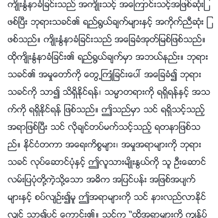
က်ိဳးႏြံနာခံျခင္းသည္ အက်ိဳးသင့္ အေၾကာင္းသင့္အျဖစ္ဆုံးျ
ဖစ္ၿပီး ဘုရားသခင္၏ ရည္႐ြယ္ခ်က္မ်ားႏွင့္ အကိုက္ညီဆုံး ျ
ဖစ္သည္။ က်ိဳးႏြံနာခံျခင္းသည္ အေျခခံအုတ္ျမစ္ျဖစ္သည္။
ထိုက်ိဳးႏြံနာခံျခင္း၏ ရည္႐ြယ္ခ်က္မွာ အဘယ္နည္း။ ဘုရား
သခင္၏ အမႈေတာ္ကို ေတြ႕ႀကဳံျခင္းေပၚ အေျခခံ၍ ဘုရား
သခင္ကို သာ၍ သိရွိႏိုင္ရန္၊ သမၼာတရားကို ရရွိရန္ႏွင့္ အသ
က္ကို ရရွိႏိုင္ရန္ ျဖစ္သည္။ ဤသည္မွာ သင္ ရရွိသင့္သည့္
အရာျဖစ္ၿပီး သင္ လိုခ်င္တပ္မက္သင့္သည့္ ရတနာျဖစ္သ
ည္။ ႏိုင္ငံတကာ အေရးကိစၥမ်ား၊ အမႈအရာမ်ားကို ဘုရား
သခင္ လုပ္ေဆာင္ပုံႏွင့္ ဤလူသားမ်ိဳးႏြယ္ကို သူ ဦးေဆာင္
လမ္းျပပုံတို႔ကဲ့သို႔ေသာ အဓိက အျပင္ပန္း အျဖစ္အပ်က္
မ်ားႏွင့္ စပ္လ်ဥ္း၍မူ ဤအရာမ်ားကို သင္ နားလည္လာႏိုင္
လွ်င္ သာ၍ပင္ ေကာင္း၏။ သင္က “ထိုအရာမ်ားကို ကြၽန္ုပ္