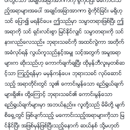
ပၚတြင္သာ အခ်ဳပ္အျခာအာဏာကို စြဲကိုင္ၿပီး မေကာင္းသ
ည့္အရာမ်ားအေပၚ အခ်ဳပ္အျခာအာဏာ စြဲကိုင္ျခင္း မရွိဟု
သင္ ေျပာ၍ မရႏိုင္ေပ။ ဤသည္မွာ သမၼာတရားျဖစ္ၿပီး ဤ
အရာကို သင္ ရွင္းလင္းစြာ ျမင္ႏိုင္လွ်င္ သမၼာတရားကို သင္
နားလည္ေလသည္။ ဘုရားသခင္ကို အထင္လြဲကာ အတိုက္
အခံလုပ္ရန္ လြယ္ကူသည္ႏွင့္အမွ် သင့္အတြက္ အမႈအရာ
မ်ားက ဆိုးသည္ဟု ေကာက္ခ်က္ခ်ၿပီး ထိုမွန္ဘီလူးမွတစ္ဆ
င့္သာ ၾကည့္ရန္မွာ မမွန္ကန္ေပ။ ဘုရားသခင္ လုပ္ေဆာင္
သည့္ အရာတိုင္းတြင္ သူ၏ ေကာင္းမြန္ေသာ ရည္႐ြယ္ခ်က္
မ်ားရွိ၏။ ထို႔ေၾကာင့္ ဘုရားသခင္၏ ေကာင္းမြန္ေသာ
ရည္႐ြယ္ခ်က္မ်ားမွာ အဘယ္နည္း။ လူတို႔သည္ မိမိတို႔ မ်က္
စိေရွ႕တြင္ ျဖစ္ပ်က္သည့္ မေကာင္းသည့္အရာမ်ားကိုသာ ျမ
င္ႏိုင္ၿပီး အျဖစ္မွန္ျဖစ္ၿပီးသည့္ေနာက္ ဆယ္ႏွစ္ သို႔မဟုတ္