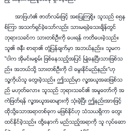
အာျဗဟံ၏ ဇာတ္လမ္းျဖင့္ အစျပဳၾကစို႔။ သူသည္ ၈၅ႏွ
စ္ၾကာ အသက္ရွင္ခဲ့ေသာ္လည္း သားမရခဲ့ေသးခ်ိန္တြင္
ဘုရားသခင္က သားတစ္ဦးကို ေပးရန္ ကတိေပးခဲ့သည္။
သူ၏ ဇနီး စာရာ၏ တုံ႔ျပန္ခ်က္မွာ အဘယ္နည္း။ သူမက
“ငါက အိုမင္းမစြမ္း ျဖစ္ေနသည့္အျပင္ ၿမဳံေနၿပီးသားျဖစ္သ
ည္။ အဘယ္သို႔ သားတစ္ဦးကို ငါ ေမြးႏိုင္မည္နည္း”ဟု
သူ႔ကိုယ္သူ ေတြးခဲ့သည္။ ဤသည္မွာ လူ႔အယူအဆျဖစ္သ
ည္ မဟုတ္ေလာ။ သူသည္ ဘုရားသခင္၏ အမႈေတာ္ကို အ
ကဲျဖတ္ရန္ လူ႔အယူအဆမ်ားကို သုံးခဲ့ၿပီး ဤနည္းအားျဖင့္
ထိုသို႔ေသာအရာတစ္ခုက မျဖစ္ႏိုင္ဟု သံသယရွိကာ ေတြး
ထင္ႏိုင္ခဲ့သည္။ ထို႔ေနာက္ မည္သည့္အရာကို သူ လုပ္ေဆာ