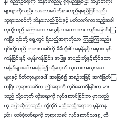
န္၊ ဝိညာဥ္ေရးရာ သိနားလည္မႈ ရွိရမည္ျဖစ္ၿပီး သမၼာတရား
မ်ားစြာကိုလည္း သေဘာေပါက္နားလည္ရမည္ျဖစ္သည္။
ဘုရားသခင္ကို သိနားလည္ျခင္းႏွင့္ ပတ္သက္လာသည့္အခါ
လူတို႔သည္ မၾကာခဏ အလြန္ သေဘာထား က်ဥ္းေျမာင္းၾ
ကၿပီး ၎တို႔ ေရွ႕တြင္ ရွိသည့္အရာကိုသာ ၾကည့္ၾကသည္။
၎တို႔သည္ ဘုရားသခင္ကို မိမိတို႔၏ အမွန္ႏွင့္ အမွား၊ မွန္
ကန္ျခင္းႏွင့္ မမွန္ကန္ျခင္း၊ အျဖဴ၊ အမည္းတို႔ႏွင့္ဆိုင္ေသာ
အျမင္မ်ားေပၚအေျခခံ၍ သို႔မဟုတ္ လူသား အယူအဆ
မ်ားႏွင့္ စိတ္ကူးမ်ားေပၚ အေျခခံ၍ အစဥ္သျဖင့္ အကဲျဖတ္ၾ
ကၿပီး ဘုရားသခင္က ဤအရာကို လုပ္ေဆာင္ျခင္းက မွား
သည္ သို႔မဟုတ္ ထိုအရာကို လုပ္ေဆာင္ျခင္းက မွားသည္
ဟု ေျပာဆိုၾကသည္။ သို႔တိုင္ မည္သည့္အရာက မွန္သန
ည္း။ တစ္စုံတစ္ရာကို ဘုရားသခင္ လုပ္ေဆာင္သေ႐ြ႕ ထို