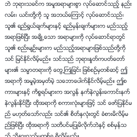
ဘဲ ဘုရားသခင္က အမႈအရာမ်ားစြာ လုပ္ေဆာင္သည့္ နည္း
လမ္း၊ ယင္းတို႔ကို သူ အဘယ္ေၾကာင့္ လုပ္ေဆာင္သည္၊
သူ၏ ရည္႐ြယ္ခ်က္မ်ားႏွင့္ ရည္မွန္းခ်က္မ်ားက မည္သည့္
အရာျဖစ္ၿပီး အခ်ိဳ႕ေသာ အရာမ်ားကို လုပ္ေဆာင္ရာတြင္
သူ၏ စည္းမ်ဥ္းမ်ားက မည္သည့္အရာမ်ားျဖစ္သည္တို႔ကို
သင္ ျမင္ႏိုင္လိမ့္မည္။ သင္သည္ ဘုရားႏႈတ္ကပတ္ေတာ္
မ်ား၏ သမၼာတရားကို ေတြ႕ႀကဳံျခင္း ျဖစ္စဥ္မွတစ္ဆင့္ ဤ
အရာကို အမႈမဲ့အမွတ္မဲ့ သေဘာေပါက္ႏိုင္လိမ့္မည္။ ဤစ
ကားမ်ားႏွင့္ ကိစၥရပ္မ်ားက အလြန္ နက္နဲလြန္းေကာင္းနက္
နဲလြန္းႏိုင္ၿပီး ထိုအရာကို စကားလုံးမ်ားျဖင့္ သင္ ေဖာ္ျပႏိုင္မ
ည္ မဟုတ္ေသာ္လည္း သင္၏ စိတ္ႏွလုံးတြင္ ခံစားမိလိမ့္မ
ည္ျဖစ္ၿပီး ထိုအရာကို သတိပင္မျပဳမိလိုက္ဘဲႏွင့္ စစ္မွန္သ
ည့္ သိနားလည္မႈတစ္ခု ရွိလိမ့္မည္။