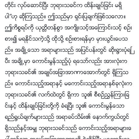
တိုင္း လုပ္ေဆာင္ၿပီး ဘုရားသခင္က ထိန္းခ်ဳပ္ျခင္း မရွိ
ပါ”ဟု ဆိုၾကသည္။ ဤသည္မွာ ရွင္းျပခ်က္ျဖစ္သေလာ။
ဤကိစၥရပ္ကို ယုတၱိတန္စြာ အက်ိဳးသင့္အေၾကာင္းသင့္ စဥ္း
စား၍ မရႏိုင္သကဲ့သို႔ ထိုသို႔ စဥ္းစားရန္မွာ မွားယြင္းေပသ
ည္။ အခ်ိဳ႕ေသာ အရာမ်ားသည္ အျပင္ပန္းတြင္ ဆိုး႐ြားပုံရၿ
ပီး အခ်ိဳ႕မွာ ေကာင္းမြန္သည့္ပုံ ရေသာ္လည္း အားလုံးက
ဘုရားသခင္၏ အခ်ဳပ္အျခာအာဏာေအာက္တြင္ ရွိၾကသ
ည္။ ေကာင္းသည့္အရာႏွင့္ မေကာင္းသည့္အရာႏွစ္ခုလုံးက
ဘုရားသခင္၏ လက္ထဲတြင္ ရွိကာ သူ၏ စီစဥ္ၫႊန္ၾကားျခ
င္းႏွင့္ ထိန္းခ်ဳပ္ျခင္းတို႔ကို ခံရၿပီး သူ၏ ေကာင္းမြန္ေသာ
ရည္႐ြယ္ခ်က္မ်ားသည္ အရာခပ္သိမ္း၏ ေနာက္ကြယ္တြင္
ရွိသည္ႏွင့္အမွ် ဘုရားသခင္သည္ ေကာင္းသည့္အရာမ်ားေ