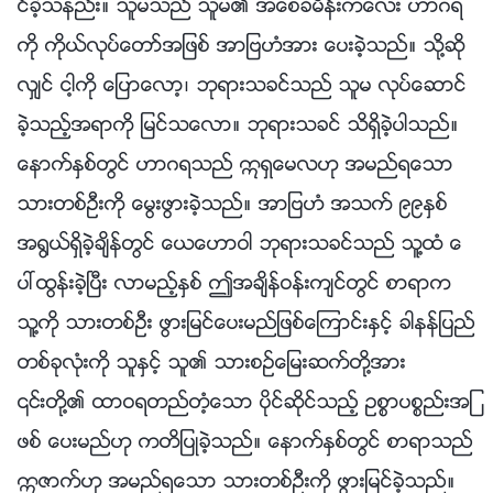
င္ခဲ့သနည္း။ သူမသည္ သူမ၏ အေစခံမိန္းကေလး ဟာဂရ
ကို ကိုယ္လုပ္ေတာ္အျဖစ္ အာျဗဟံအား ေပးခဲ့သည္။ သို႔ဆို
လွ်င္ ငါ့ကို ေျပာေလာ့၊ ဘုရားသခင္သည္ သူမ လုပ္ေဆာင္
ခဲ့သည့္အရာကို ျမင္သေလာ။ ဘုရားသခင္ သိရွိခဲ့ပါသည္။
ေနာက္ႏွစ္တြင္ ဟာဂရသည္ ဣရွေမလဟု အမည္ရေသာ
သားတစ္ဦးကို ေမြးဖြားခဲ့သည္။ အာျဗဟံ အသက္ ၉၉ႏွစ္
အ႐ြယ္ရွိခဲ့ခ်ိန္တြင္ ေယေဟာဝါ ဘုရားသခင္သည္ သူ႔ထံ ေ
ပၚထြန္းခဲ့ၿပီး လာမည့္ႏွစ္ ဤအခ်ိန္ဝန္းက်င္တြင္ စာရာက
သူ႔ကို သားတစ္ဦး ဖြားျမင္ေပးမည္ျဖစ္ေၾကာင္းႏွင့္ ခါနန္ျပည္
တစ္ခုလုံးကို သူႏွင့္ သူ၏ သားစဥ္ေျမးဆက္တို႔အား
၎တို႔၏ ထာဝရတည္တံ့ေသာ ပိုင္ဆိုင္သည့္ ဥစၥာပစၥည္းအျ
ဖစ္ ေပးမည္ဟု ကတိျပဳခဲ့သည္။ ေနာက္ႏွစ္တြင္ စာရာသည္
ဣဇာက္ဟု အမည္ရေသာ သားတစ္ဦးကို ဖြားျမင္ခဲ့သည္။