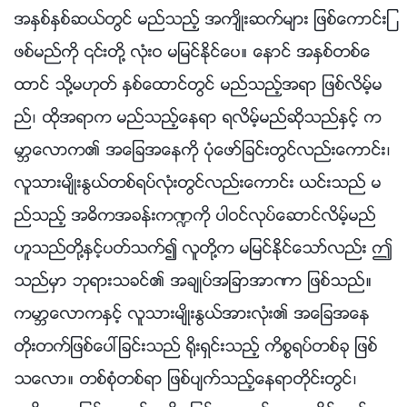
အႏွစ္ႏွစ္ဆယ္တြင္ မည္သည့္ အက်ိဳးဆက္မ်ား ျဖစ္ေကာင္းျ
ဖစ္မည္ကို ၎တို႔ လုံးဝ မျမင္ႏိုင္ေပ။ ေနာင္ အႏွစ္တစ္ေ
ထာင္ သို႔မဟုတ္ ႏွစ္ေထာင္တြင္ မည္သည့္အရာ ျဖစ္လိမ့္မ
ည္၊ ထိုအရာက မည္သည့္ေနရာ ရလိမ့္မည္ဆိုသည္ႏွင့္ က
မာၻေလာက၏ အေျခအေနကို ပုံေဖာ္ျခင္းတြင္လည္းေကာင္း၊
လူသားမ်ိဳးႏြယ္တစ္ရပ္လုံးတြင္လည္းေကာင္း ယင္းသည္ မ
ည္သည့္ အဓိကအခန္းက႑ကို ပါဝင္လုပ္ေဆာင္လိမ့္မည္
ဟူသည္တို႔ႏွင့္ပတ္သက္၍ လူတို႔က မျမင္ႏိုင္ေသာ္လည္း ဤ
သည္မွာ ဘုရားသခင္၏ အခ်ဳပ္အျခာအာဏာ ျဖစ္သည္။
ကမာၻေလာကႏွင့္ လူသားမ်ိဳးႏြယ္အားလုံး၏ အေျခအေန
တိုးတက္ျဖစ္ေပၚျခင္းသည္ ႐ိုးရွင္းသည့္ ကိစၥရပ္တစ္ခု ျဖစ္
သေလာ။ တစ္စုံတစ္ရာ ျဖစ္ပ်က္သည့္ေနရာတိုင္းတြင္၊