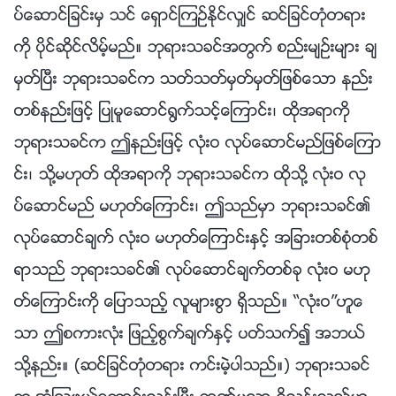
ပ္ေဆာင္ျခင္းမွ သင္ ေရွာင္ၾကဥ္ႏိုင္လွ်င္ ဆင္ျခင္တုံတရား
ကို ပိုင္ဆိုင္လိမ့္မည္။ ဘုရားသခင္အတြက္ စည္းမ်ဥ္းမ်ား ခ်
မွတ္ၿပီး ဘုရားသခင္က သတ္သတ္မွတ္မွတ္ျဖစ္ေသာ နည္း
တစ္နည္းျဖင့္ ျပဳမူေဆာင္႐ြက္သင့္ေၾကာင္း၊ ထိုအရာကို
ဘုရားသခင္က ဤနည္းျဖင့္ လုံးဝ လုပ္ေဆာင္မည္ျဖစ္ေၾကာ
င္း၊ သို႔မဟုတ္ ထိုအရာကို ဘုရားသခင္က ထိုသို႔ လုံးဝ လု
ပ္ေဆာင္မည္ မဟုတ္ေၾကာင္း၊ ဤသည္မွာ ဘုရားသခင္၏
လုပ္ေဆာင္ခ်က္ လုံးဝ မဟုတ္ေၾကာင္းႏွင့္ အျခားတစ္စုံတစ္
ရာသည္ ဘုရားသခင္၏ လုပ္ေဆာင္ခ်က္တစ္ခု လုံးဝ မဟု
တ္ေၾကာင္းကို ေျပာသည့္ လူမ်ားစြာ ရွိသည္။ “လုံးဝ”ဟူေ
သာ ဤစကားလုံး ျဖည့္စြက္ခ်က္ႏွင့္ ပတ္သက္၍ အဘယ္
သို႔နည္း။ (ဆင္ျခင္တုံတရား ကင္းမဲ့ပါသည္။) ဘုရားသခင္