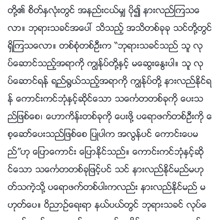
တို႔၏ စိတ္ႏွလုံးတြင္ အနည္းငယ္မွ် ပို၍ နားလည္ၾကသေ
လာ။ ဘုရားသခင္အေပၚ သိသည့္ အသိတစ္ခုခု သင္တို႔တြင္
ရွိၾကသေလာ။ တစ္စုံတစ္ဦးက “ဘုရားသခင္သည္ သူ လု
ပ္ေဆာင္သည့္အရာကို ကြၽန္ုပ္တို႔ႏွင့္ မေဆြးေႏြးပါ။ သူ လု
ပ္ေဆာင္ရန္ ရည္႐ြယ္သည့္အရာကို ကြၽန္ုပ္တို႔ နားလည္ႏိုင္ရ
န္ ေကာင္းကင္ဘုံႏွင့္ဆိုင္ေသာ သေကၤတတစ္ခုကို ေပးသ
ည္ျဖစ္ေစ၊ ေဟာကိန္းတစ္ခုကို ေပးဖို႔ ပေရာဖက္တစ္ဦးကို ေ
စ့ေဆာ္ေပးသည္ျဖစ္ေစ ျပဳပါက အလြန္ပင္ ေကာင္းေပမ
ည္”ဟု ေျပာေကာင္း ေျပာႏိုင္သည္။ ေကာင္းကင္ဘုံႏွင့္ဆို
င္ေသာ သေကၤတတစ္ခုျဖင့္ပင္ သင္ နားလည္ႏိုင္မည္မဟု
တ္သကဲ့သို႔ ပေရာဖက္တစ္ပါးကလည္း နားလည္ႏိုင္မည္ မ
ဟုတ္ေပ။ ဝိညာဥ္ေရးရာ နယ္ပယ္တြင္ ဘုရားသခင္ လုပ္ေ