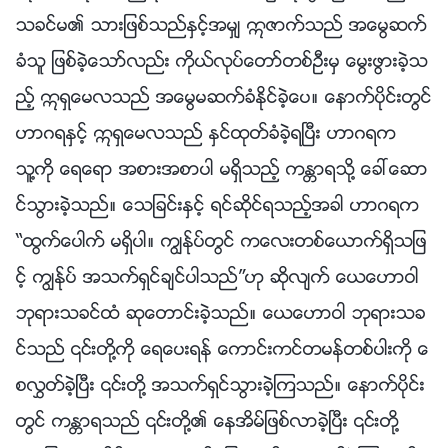
သခင္မ၏ သားျဖစ္သည္ႏွင့္အမွ် ဣဇာက္သည္ အေမြဆက္
ခံသူ ျဖစ္ခဲ့ေသာ္လည္း ကိုယ္လုပ္ေတာ္တစ္ဦးမွ ေမြးဖြားခဲ့သ
ည့္ ဣရွေမလသည္ အေမြမဆက္ခံႏိုင္ခဲ့ေပ။ ေနာက္ပိုင္းတြင္
ဟာဂရႏွင့္ ဣရွေမလသည္ ႏွင္ထုတ္ခံခဲ့ရၿပီး ဟာဂရက
သူ႔ကို ေရေရာ အစားအစာပါ မရွိသည့္ ကႏၲာရသို႔ ေခၚေဆာ
င္သြားခဲ့သည္။ ေသျခင္းႏွင့္ ရင္ဆိုင္ရသည့္အခါ ဟာဂရက
“ထြက္ေပါက္ မရွိပါ။ ကြၽန္ုပ္တြင္ ကေလးတစ္ေယာက္ရွိသျဖ
င့္ ကြၽန္ုပ္ အသက္ရွင္ခ်င္ပါသည္”ဟု ဆိုလ်က္ ေယေဟာဝါ
ဘုရားသခင္ထံ ဆုေတာင္းခဲ့သည္။ ေယေဟာဝါ ဘုရားသခ
င္သည္ ၎တို႔ကို ေရေပးရန္ ေကာင္းကင္တမန္တစ္ပါးကို ေ
စလႊတ္ခဲ့ၿပီး ၎တို႔ အသက္ရွင္သြားခဲ့ၾကသည္။ ေနာက္ပိုင္း
တြင္ ကႏၲာရသည္ ၎တို႔၏ ေနအိမ္ျဖစ္လာခဲ့ၿပီး ၎တို႔