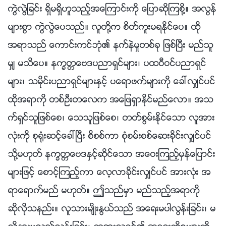
ကြဲလြဲျခင္း ရွိမရွိဟူသည့္အေၾကာင္းကို ေျပာဆိုၾကစို႔။ အလြန္
မ်ားစြာ ကြဲလြဲေပသည္။ လူတို႔က စိတ္ကူးမရႏိုင္ေပ။ ထို
အရာသည္ ေကာင္းကင္ဘုံ၏ နက္နဲမႈတစ္ခု ျဖစ္ၿပီး မည္သူ
မွ် မသိေပ။ နကၡတၱေဗဒပညာရွင္မ်ား၊ ပထဝီဝင္ပညာရွင္
မ်ား၊ သမိုင္းပညာရွင္မ်ားႏွင့္ ပေရာဖက္မ်ားကို ေခၚလွ်င္ပင္
ထိုအရာကို တစ္ဦးတေလက အေျဖရွာႏိုင္မည္ေလာ။ အသ
က္ရွင္သူျဖစ္ေစ၊ ေသသူျဖစ္ေစ၊ တတ္စြမ္းႏိုင္ေသာ လူအား
လုံးကို စု႐ုံးဆင့္ေခၚၿပီး စိစစ္ကာ စုံစမ္းစစ္ေဆးခိုင္းလွ်င္ပင္
သို႔မဟုတ္ နကၡတၱေဗဒႏွင့္ဆိုင္ေသာ အေဝးၾကည့္မွန္ေျပာင္း
မ်ားျဖင့္ ေစာင့္ၾကည့္ကာ ေလ့လာခိုင္းလွ်င္ပင္ အားလုံး အ
ရာေရာက္မည္ မဟုတ္။ ဤသည္မွာ မည္သည့္အရာကို
ဆိုလိုသနည္း။ လူသားမ်ိဳးႏြယ္သည္ အေရးမပါလြန္းျခင္း၊ မ