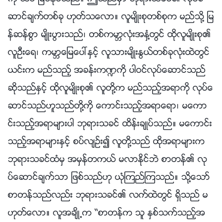
ဆာင္ခ်က္တစ္ခု ဟုတ္သေလာ။ လူမ်ိဳးစုတစ္စုက မည္သို႔ ျမ
န္ဆန္စြာ မ်ိဳးပြားသည္၊ တစ္ကမာၻလုံးအႏွံ႔တြင္ ထိုလူမ်ိဳးစု၏
လူဦးေရ၊ ကမာၻေျမေပၚႏွင့္ လူသားမ်ိဳးႏြယ္တစ္ခုလုံးထဲတြင္
ယင္းက မည္သည့္ အခန္းက႑ကို ပါဝင္လုပ္ေဆာင္သည္
ဆိုသည္ႏွင့္ ထိုလူမ်ိဳးစု၏ လူတို႔က မည္သည့္အရာကို လုပ္ေ
ဆာင္သည္ဟူသည္တို႔ကို ေကာင္းသည့္အရာေရာ၊ မေကာ
င္းသည့္အရာမ်ားပါ ဘုရားသခင္ ထိန္းခ်ဳပ္သည္။ မေကာင္း
သည့္အရာမ်ားႏွင့္ စပ္လ်ဥ္း၍ လူတို႔သည္ ထိုအရာမ်ားက
ဘုရားသခင္ထံမွ အမွန္တကယ္ မလာႏိုင္ဘဲ စာတန္၏ လု
ပ္ေဆာင္ခ်က္သာ ျဖစ္သည္ဟု ယုံၾကည္ၾကသည္။ သို႔ေသာ္
စာတန္သည္လည္း ဘုရားသခင္၏ လက္ထဲတြင္ ရွိသည္ မ
ဟုတ္ေလာ။ လူအခ်ိဳ႕က “စာတန္က သူ ႏွစ္သက္သည့္အ