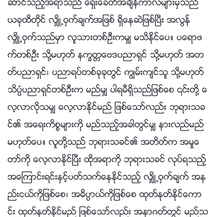
ဆာင္သည့္အရာသည္ ေရွးေခတ္အခ်ိန္ကာလမ်ားမွသည္
ယခုထိတိုင္ လွ်ိဳ႕ဝွက္ခ်က္အျဖစ္ ရွိေနဆဲျဖစ္ၿပီး အလြန္
လွ်ိဳ႕ဝွက္သည္မွာ လူသားတစ္ဦးကမွ် မသိႏိုင္ေပ။ ပေရာဖ
က္တစ္ဦး သို႔မဟုတ္ နကၡတၱေဗဒပညာရွင္ သို႔မဟုတ္ အတ
တ္ပညာရွင္၊ ပညာရပ္တစ္ခုခုတြင္ ကြၽမ္းက်င္သူ သို႔မဟုတ္
သိပၸံပညာရွင္တစ္ဦးက မည္မွ် ပါရမီရွိသည္ျဖစ္ေစ ၎တို႔ ေ
လ့လာလိုသမွ် ေလ့လာႏိုင္မည္ ျဖစ္ေသာ္လည္း ဘုရားသခ
င္၏ အေရးကိစၥမ်ားကို မည္သည့္အခါတြင္မွ် နားလည္မည္
မဟုတ္ေပ။ လူတို႔သည္ ဘုရားသခင္၏ အတိတ္က အမႈေ
တာ္ကို ေလ့လာႏိုင္ၿပီး ထိုအရာကို ဘုရားသခင္ လုပ္ရသည့္
အေၾကာင္းရင္းႏွင့္ပတ္သက္ေနႏိုင္သည့္ လွ်ိဳ႕ဝွက္ခ်က္ အန
ည္းငယ္ကိုျဖစ္ေစ၊ အဓိပၸာယ္ကိုျဖစ္ေစ ထုတ္ႏုတ္ႏိုင္ေကာ
င္း ထုတ္ႏုတ္ႏိုင္မည္ ျဖစ္ေသာ္လည္း အနာဂတ္တြင္ မည္သ