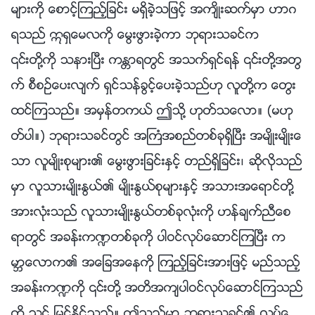
မ်ားကို ေစာင့္ၾကည့္ျခင္း မရွိခဲ့သျဖင့္ အက်ိဳးဆက္မွာ ဟာဂ
ရသည္ ဣရွေမလကို ေမြးဖြားခဲ့ကာ ဘုရားသခင္က
၎တို႔ကို သနားၿပီး ကႏၲာရတြင္ အသက္ရွင္ရန္ ၎တို႔အတြ
က္ စီစဥ္ေပးလ်က္ ရွင္သန္ခြင့္ေပးခဲ့သည္ဟု လူတို႔က ေတြး
ထင္ၾကသည္။ အမွန္တကယ္ ဤသို႔ ဟုတ္သေလာ။ (မဟု
တ္ပါ။) ဘုရားသခင္တြင္ အႀကံအစည္တစ္ခုရွိၿပီး အမ်ိဳးမ်ိဳးေ
သာ လူမ်ိဳးစုမ်ား၏ ေမြးဖြားျခင္းႏွင့္ တည္ရွိျခင္း၊ ဆိုလိုသည္
မွာ လူသားမ်ိဳးႏြယ္၏ မ်ိဳးႏြယ္စုမ်ားႏွင့္ အသားအေရာင္တို႔
အားလုံးသည္ လူသားမ်ိဳးႏြယ္တစ္ခုလုံးကို ဟန္ခ်က္ညီေစ
ရာတြင္ အခန္းက႑တစ္ခုကို ပါဝင္လုပ္ေဆာင္ၾကၿပီး က
မာၻေလာက၏ အေျခအေနကို ၾကည့္ျခင္းအားျဖင့္ မည္သည့္
အခန္းက႑ကို ၎တို႔ အတိအက်ပါဝင္လုပ္ေဆာင္ၾကသည္
ကို သင္ ျမင္ႏိုင္သည္။ ဤသည္မွာ ဘုရားသခင္၏ လုပ္ေ