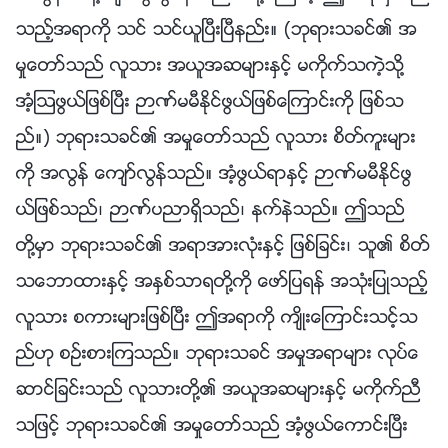
သည့္အရာကို သင္ သင္ယူၿပီးၿပီနည္း။ (ဘုရားသခင္၏ အ
မႈေတာ္သည္ လူသား အယူအဆမ်ားႏွင့္ မကိုက္သကဲ့သို႔
အံ့ဩဖြယ္ျဖစ္ၿပီး ဉာဏ္မမီႏိုင္ဖြယ္ျဖစ္ေၾကာင္းကို ျဖစ္သ
ည္။) ဘုရားသခင္၏ အမႈေတာ္သည္ လူသား စိတ္ကူးမ်ား
ကို အလြန္ ေက်ာ္လြန္သည္။ အံ့ဖြယ္ရာႏွင့္ ဉာဏ္မမီႏိုင္ဖြ
ယ္ျဖစ္သည္၊ ဉာဏ္ပညာရွိသည္၊ နက္နဲသည္။ ဤသည္
တို႔မွာ ဘုရားသခင္၏ အရာအားလုံးႏွင့္ ျဖစ္ျခင္း၊ သူ၏ စိတ္
သေဘာထားႏွင့္ အႏွစ္သာရတို႔ကို ေဖာ္ျပရန္ အသုံးျပဳသည့္
လူသား စကားမ်ားျဖစ္ၿပီး ဤအရာကို က်ိဳးေၾကာင္းသင့္သ
ည္ဟု စဥ္းစားၾကသည္။ ဘုရားသခင္ အမႈအရာမ်ား လုပ္ေ
ဆာင္ျခင္းသည္ လူသားတို႔၏ အယူအဆမ်ားႏွင့္ မကိုက္ညီ
သျဖင့္ ဘုရားသခင္၏ အမႈေတာ္သည္ အံ့ဖြယ္ေကာင္းၿပီး