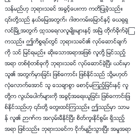
သန္မည္ဟု ဘုရားသခင္ အခြင့္ေပးကာ ကတိျပဳခဲ့သည္။
၎တို႔သည္ နယ္ေျမအတြက္၊ ဂါဇာကမ္းေျမာင္ႏွင့္ ေယ႐ုရွ
လင္ၿမိဳ႕အတြက္ ဣသေရလလူမ်ိဳးမ်ားႏွင့္ အၿမဲ တိုက္ခိုက္ခဲ့ၾ
ကသည္။ ဤကိစၥရပ္တြင္ ဘုရားသခင္၏ လုပ္ေဆာင္ခ်က္
ကို သင္ ျမင္ရမည္။ ဆိုးေသာအရာအျဖစ္ လူတို႔ ျမင္သည့္
အရာ တစ္စုံတစ္ခုကို ဘုရားသခင္ လုပ္ေဆာင္ခဲ့ၿပီး ယင္းမွာ
သူ၏ အတြက္မွားျခင္း ျဖစ္ေကာင္း ျဖစ္ႏိုင္သည္ သို႔မဟုတ္
လုံေလာက္ေအာင္ သူ ေသခ်ာစြာ ေစာင့္မၾကည့္ျခင္းႏွင့္ လူ
တို႔က လြယ္ေပါက္မ်ားကို အခြင့္အေရးယူျခင္း ျဖစ္ေကာင္းျဖ
စ္ႏိုင္သည္ဟု ၎တို႔ ေတြးထင္ၾကသည္။ ဤသည္မွာ သာမ
န္ လူ၏ ဉာဏ္က အလွမ္းမီႏိုင္ၿပီး စိတ္ကူးႏိုင္စြမ္း ရွိသည့္
အရာ ျဖစ္သည္။ ဘုရားသခင္က ငိုက္မ်ဥ္းသြားၿပီး အမႈအရာ