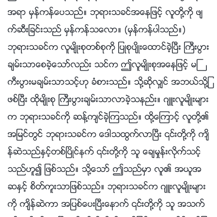
အရာ မွန္ကန္ေပသည္။ ဘုရားသခင္အေနျဖင့္ လူတို႔ကို ဖ်
က္ဆီးျခင္းသည္ မွန္ကန္သေလာ။ (မွန္ကန္ပါသည္။)
ဘုရားသခင္က လူမ်ိဳးစုတစ္စုကို ျပဳစုပ်ိဳးေထာင္ခဲ့ၿပီး ႀကီးပြား
ခ်မ္းသာေစခဲ့ေသာ္လည္း သင္က ဤလူမ်ိဳးစုအေနျဖင့္ မႀ
ကီးပြားမခ်မ္းသာသင့္ဟု ခံစားသည္။ သို႔ဆိုလွ်င္ အဘယ္သို႔ျ
ဖစ္ၿပီး ထိုမ်ိဳးစု ႀကီးပြားခ်မ္းသာလာခဲ့သနည္း။ ဂ်ဴးလူမ်ိဳးမ်ား
က ဘုရားသခင္ကို ဆန႔္က်င္ခဲ့ၾကသည္။ ထို႔ေၾကာင့္ လူတို႔၏
အျမင္တြင္ ဘုရားသခင္က ေဒါသထြက္လာၿပီး ၎တို႔ကို က်ိ
န္ဆဲသည္ႏွင့္တစ္ၿပိဳင္နက္ ၎တို႔ကို သူ ေခ်မႈန္းလိုက္သင့္
သည္ဟူ၍ ျဖစ္သည္။ သို႔ေသာ္ ဤသည္မွာ လူ၏ အယူအ
ဆႏွင့္ စိတ္ကူးသာျဖစ္သည္။ ဘုရားသခင္က ဂ်ဴးလူမ်ိဳးမ်ား
ကို က်ိန္ဆဲကာ အျပစ္ေပးၿပီးေနာက္ ၎တို႔ကို သူ အသက္