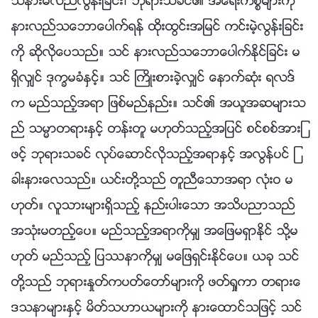
သိနားမလည္လြန္းျခင္း၊ ဘုရားသခင္၏ အေရးကိစၥမ်ားကို
နားလည္သေဘာေပါက္ရန္ ထိုးထြင္းအျမင္ ကင္းမဲ့လြန္းျခင္း
ကို ဆိုလိုေပသည္။ သင္ နားလည္သေဘာေပါက္ႏိုင္ျခင္း မ
ရွိလွ်င္ ဒုကၡမခံႏွင့္။ သင္ ႀကိဳးစားခဲ့လွ်င္ ေနာက္ဆုံး ရလဒ္
က မည္သည့္အရာ ျဖစ္မည္နည္း။ သင္၏ အယူအဆမ်ားသ
ည္ သမၼာတရားႏွင့္ တန္းတူ မဟုတ္သည့္အျပင္ စင္စစ္အားျ
ဖင့္ ဘုရားသခင္ လုပ္ေဆာင္လိုသည့္အရာႏွင့္ အလြန္ပင္ ျ
ခားနားေလသည္။ ယင္းတို႔သည္ တူညီေသာအရာ လုံးဝ မ
ဟုတ္။ လူသားမ်ားရွိသည့္ နည္းပါးေသာ အသိပညာသည္
အသုံးမတည့္ေပ။ မည္သည့္အရာကိုမွ် အေျဖမရွာႏိုင္ သို႔မ
ဟုတ္ မည္သည့္ ျပႆနာကိုမွ် မေျဖရွင္းႏိုင္ေပ။ ယခု သင္
တို႔သည္ ဘုရားႏႈတ္ကပတ္ေတာ္မ်ားကို ဖတ္ရႈကာ တရားေ
ဒသနာမ်ားႏွင့္ မိတ္သဟာယမ်ားကို နားေထာင္သျဖင့္ သင္