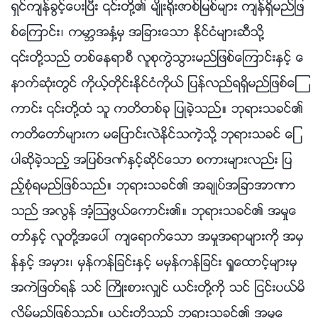
ရွင္က်န္ခြင့္ေပးၿပီး ၎တို႔၏ မ်ိဳး႐ိုးဇာစ္ျမစ္မ်ား က်န္ရွိမည္ျဖ
စ္ေၾကာင္း၊ ကမာၻအႏွံ႔မွ အျခားေသာ ႏိုင္ငံမ်ားဆီသို႔
၎တို႔သည္ တစ္ေနရာစီ လူစုကြဲသြားမည္ျဖစ္ေၾကာင္းႏွင့္ ေ
နာက္ဆုံးတြင္ ကိုယ့္တိုင္းႏိုင္ငံကိုယ္ ျပန္လည္ရရွိမည္ျဖစ္ေၾ
ကာင္း ၎တို႔ထံ သူ ကတိတစ္ခု ျပဳခဲ့သည္။ ဘုရားသခင္၏
ကတိေတာ္မ်ားက မေျပာင္းလဲႏိုင္သကဲ့သို႔ ဘုရားသခင္ ေျ
ပာဆိုခဲ့သည့္ အျပစ္ဒဏ္ႏွင့္ဆိုင္ေသာ စကားမ်ားလည္း ျပ
ည့္စုံရမည္ျဖစ္သည္။ ဘုရားသခင္၏ အခ်ဳပ္အျခာအာဏာ
သည္ အလြန္ အံ့ဩဖြယ္ေကာင္း၏။ ဘုရားသခင္၏ အမႈေ
တာ္ႏွင့္ လူတို႔အေပၚ က်ေရာက္ေသာ အမႈအရာမ်ားကို အမွ
န္ႏွင့္ အမွား၊ မွန္ကန္ျခင္းႏွင့္ မမွန္ကန္ျခင္း ရႈေထာင့္မ်ားမွ
အကဲျဖတ္ရန္ သင္ ႀကိဳးစားလွ်င္ ယင္းတို႔ကို သင္ ျငင္းပယ္မိ
လိမ့္မည္ျဖစ္သည္။ ယင္းတို႔သည္ ဘုရားသခင္၏ အမႈေ