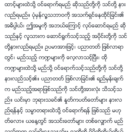
ထာင့္မ်ားထဲသို႔ ဝင္ေရာက္ရမည္ ဆိုသည္တို႔ကို သင္တို႔ နား
လည္ရမည္။ ပုံမွန္လူ႔သဘာဝကို အသက္ရွင္ေနထိုင္ျခင္း၏
အဓိပၸါယ္၊ ဤအမႈကို အဘယ္ေၾကာင့္ လုပ္ေဆာင္ရမည္ ဆို
သည္ႏွင့္ လူသားက ေဆာင္႐ြက္သင့္သည့္ အပိုင္းတို႔ကို သင္
တို႔နားလည္ရမည္။ ဥပမာအားျဖင့္၊ ပညာတတ္ ျဖစ္လာရာ
တြင္၊ မည္သည့္ က႑မ်ားကို ေလ့လာသင့္ၿပီး၊ ထို
က႑မ်ားထဲသို႔ မည္သို႔ ဝင္ေရာက္သင့္သည္တို႔ကို သင္တို႔
နားလည္သင့္၏။ ပညာတတ္ ျဖစ္လာျခင္း၏ ရည္မွန္းခ်က္
က မည္သည့္အရာျဖစ္သည္ကို သင္တို႔အားလုံး သိသင့္သ
ည္။ ယင္းမွာ ဘုရားသခင္၏ ႏႈတ္ကပတ္ေတာ္မ်ား နားလ
ည္ရန္ႏွင့္ သမၼာတရားထဲသို႔ ဝင္ေရာက္ရန္ ျဖစ္သည္ မဟု
တ္ေလာ။ ယေန႔တြင္ အသင္းေတာ္မ်ား တစ္ေလွ်ာက္ မည္