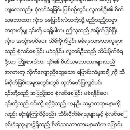
က်ေလသည္။ စုံလင္ခံရျခင္း ျဖစ္စဥ္တြင္၊ လူတစ္ဦး၏ စိတ္
သေဘာထား လုံးဝ မေျပာင္းလဲသကဲ့သို႔ မည္သည့္သမၼာ
တရားကိုမွ် ၎တို႔ မရရွိပါက၊ ဤလူသည္ အမႈိက္ျဖစ္ၿပီး
လုံးဝ အသုံးမဝင္ေပ။ သိမ္းပိုက္ျခင္း မခံရေသးေသာလူမ်ား
သည္ စုံလင္ေစျခင္း မခံရႏိုင္။ လူတစ္ဦးသည္ သိမ္းပိုက္ခံရ
ဖို႔သာ ႀကိဳးစားပါက၊ ၎၏ စိတ္သေဘာထားမ်ားသည္
အလားတူ လိုက္ေလ်ာညီေထြေသာ ေျပာင္းလဲမႈအခ်ိဳ႕ကို သိ
မ္းပိုက္ျခင္းအမႈအတြင္းတြင္ ထုတ္ေဖာ္ျပလွ်င္ပင္၊
၎တို႔သည္ အျပည့္အဝ စုံလင္ေစျခင္း မခံရႏိုင္ေပ။
၎တို႔သည္ ၎တို႔ ရရွိခဲ့သည့္ ကနဦး သမၼာတရားမ်ားကို
လည္း ဆုံးရႈံးၾကလိမ့္မည္။ သိမ္းပိုက္ခံရသူမ်ားႏွင့္ စုံလင္ေစျ
ခင္းခံရသူမ်ား၌ရွိသည့္ စိတ္သေဘာထားမ်ားထဲက ေျပာင္း