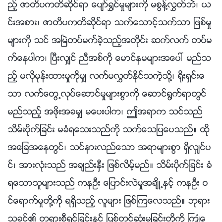
ည့္ ဇာတိပကတိဆိုင္ရာ ေပ်ာ္႐ႊင္မႈမ်ားကို မစြန႔္လႊတ္ဘဲ၊ ယ
င္းအစား၊ ဇာတိပကတိဆိုင္ရာ သက္ေသာင့္သက္သာ ျဖစ္မႈ
မ်ားကို သင္ အၿမဲတပ္မက္ခဲ့သည့္အတိုင္း ဆက္လက္ တပ္မ
က္ေနပါက၊ ၿပီးလွ်င္ ညီအစ္ကို ေမာင္ႏွမမ်ားအေပၚ မည္သ
ည့္ မလိုမုန္းထားမႈကိုမွ် လက္မလႊတ္ႏိုင္သကဲ့သို႔၊ ႐ိုးရွင္းေ
သာ လက္ေတြ႕လုပ္ေဆာင္မႈမ်ားစြာကို ေဆာင္႐ြက္ရာတြင္
မည္သည့္ အဖိုးအခမွ် မေပးပါက၊ ဤအရာက သင္သည္
သိမ္းပိုက္ျခင္း မခံရေသးသည္ကို သက္ေသျပေပသည္။ ထို
အေျခအေနတြင္၊ သင္နားလည္ေသာ အရာမ်ားစြာ ရွိလွ်င္ပ
င္၊ အားလုံးသည္ အခ်ည္းႏွီး ျဖစ္လိမ့္မည္။ သိမ္းပိုက္ျခင္း ခံ
ရေသာသူမ်ားသည္ ကနဦး ေျပာင္းလဲမႈအခ်ိဳ႕ႏွင့္ ကနဦး ဝ
င္ေရာက္မႈတို႔ကို ရရွိသည့္ လူမ်ား ျဖစ္ၾကေလသည္။ ဘုရား
သခင္၏ တရားစီရင္ျခင္းႏွင့္ ျပစ္တင္ဆုံးမျခင္းတို႔ကို ႀကဳံေ