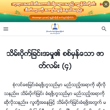
သိမ္းပိုက္ျခင္းအမႈ၏ စစ္မွန္ေသာ ဇာတ္လမ္း (၄)
သိမ္းပိုက္ျခင္းအမႈ၏ စစ္မွန္ေသာ ဇာ
တ္လမ္း (၄)
စုံလင္ေစျခင္းခံရဖို႔ဟူသည္မွာ မည္သည့္အရာကို ဆိုလို
သနည္း။ သိမ္းပိုက္ျခင္း ခံရဖို႔ဟူသည္မွာ မည္သည့္အရာကို
ဆိုလိုသနည္း။ လူတို႔အေနျဖင့္ သိမ္းပိုက္ျခင္းခံရဖို႔အတြက္ မ