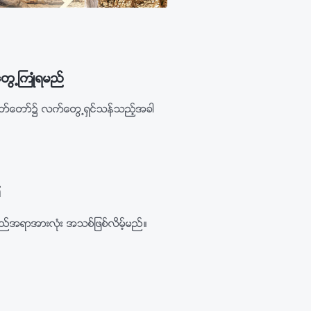
ေတြ႕ႀကဳံရမည္
တ္ကပတ္ေတာ္၌ လက္ေတြ႕ရွင္သန္သည့္အခါ
၏
္မည္အရာအားလုံး အသစ္ျဖစ္လိမ့္မည္။