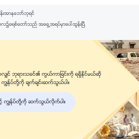
ုန္းအာႏုေဘာ္ဘုရင္
၌ခရစ္ေတာ္သည္ အေရွ႕အရပ္မွာေပၚထြန္းၿပီ
လွ်င္ ဘုရားသခင္၏ ကြယ္ကာျခင္းကို ရရွိႏိုင္မယ္ဆို
ၽန္ုပ္တို႔ကို ခ်က္ခ်င္းဆက္သြယ္ပါ။
ကြၽန္ုပ္တို႔ကို ဆက္သြယ္လိုက္ပါ။