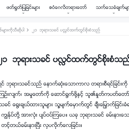
ဖတ္႐ြတ္ျပျခင္းမ်ား
ဧဝံေဂလိတရားေတာ္
သက္ေသခံခ်က္မ်
မ်ားကိုသီဆိုပါ
၂၁ ဘုရားသခင္ ပလႅင္ထက္တြင္စိုးစံသည္
၂၁ ဘုရားသခင္ ပလႅင္ထက္တြင္စိုးစံသည
ွင္ ဘုရားသခင္သည္ ေနာက္ဆုံးေသာကာလ တရားစီရင္ျခင္းကို လုပ
္းလ်က္၊ အမႈေတာ္ကို ေဆာင္႐ြက္ဖို႔ႏွင့္ သူ၏ႏႈတ္ကပတ္ေတာ္မ်ားကိ
ခင္ ေ႐ြးခ်ယ္ထားသူမ်ား သူ႔မ်က္ေမွာက္တြင္ ခ်ီးေျမႇာက္ျခင္း
 ကြၽန္ုပ္တို႔ အားလုံး ပ်ပ္ဝပ္ၾကေပ။ ယခု ဘုရားသခင္ ခမ္းနား
တင့္တယ္ခမ္းနားၿပီး လွပလိုက္ေလျခင္း။