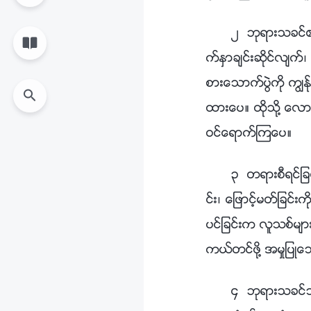
၂ ဘုရားသခင္၏ ႏ
က္ႏွာခ်င္းဆိုင္လ်က
စားေသာက္ပြဲကို ကြၽန
ထားေပ။ ထိုသို႔ ေလာကီ
ဝင္ေရာက္ၾကေပ။
၃ တရားစီရင္ျခ
င္း၊ ေျဖာင့္မတ္ျခင္
ပင္ျခင္းက လူသစ္မ်ား
ကယ္တင္ဖို႔ အမႈျပဳေသ
၄ ဘုရားသခင္သည